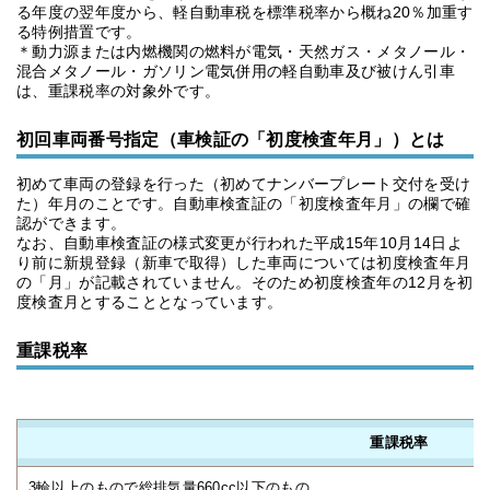
る年度の翌年度から、軽自動車税を標準税率から概ね20％加重す
る特例措置です。
＊動力源または内燃機関の燃料が電気・天然ガス・メタノール・
混合メタノール・ガソリン電気併用の軽自動車及び被けん引車
は、重課税率の対象外です。
初回車両番号指定（車検証の「初度検査年月」）とは
初めて車両の登録を行った（初めてナンバープレート交付を受け
た）年月のことです。自動車検査証の「初度検査年月」の欄で確
認ができます。
なお、自動車検査証の様式変更が行われた平成15年10月14日よ
り前に新規登録（新車で取得）した車両については初度検査年月
の「月」が記載されていません。そのため初度検査年の12月を初
度検査月とすることとなっています。
重課税率
重課税率
3輪以上のもので総排気量660cc以下のもの