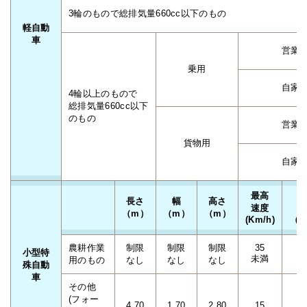
3輪のもので総排気量660cc以下のもの
軽自動
車
営業
乗用
自家
4輪以上のもので
総排気量660cc以下
のもの
営業
貨物用
自家
最高
長さ
幅
高さ
速度
（m）
（m）
（m）
(Km/h)
（
農耕作業
制限
制限
制限
35
小型特
未満
用のもの
なし
なし
なし
殊自動
車
その他
(フォー
4.70
1.70
2.80
15