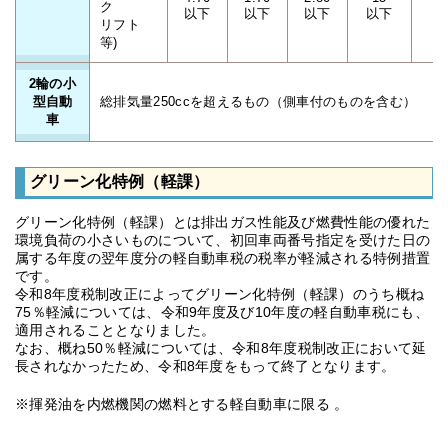
ク
以下
以下
以下
以下
リフト
等)
2輪の小
型自動
総排気量250ccを超えるもの（側車付のものを含む）
車
グリーン化特例（軽課）
グリーン化特例（軽課）とは排出ガス性能及び燃費性能の優れた
環境負荷の小さいものについて、初回車両番号指定を受けた日の
属する年度の翌年度分の軽自動車税の税率が軽減される特例措置
です。
令和8年度税制改正によってグリーン化特例（軽課）のうち概ね
75％軽減については、令和9年度及び10年度の軽自動車税にも、
適用されることとなりました。
なお、概ね50％軽減については、令和8年度税制改正において延
長されなかったため、令和8年度をもって終了となります。
※揮発油を内燃機関の燃料とする軽自動車に限る 。