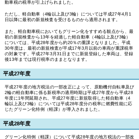
動車税の税率が引上げられました。
ただし、軽自動車（4輪以上及び3輪）については平成27年4月1
日以降に最初の新規検査を受けるものから適用されます。
また、軽自動車税においてもグリーン化をすすめる観点から、最
初の新規検査から13年を経過した軽自動車（4輪以上及び3輪）
については、平成28年度から約20％の重課となりました。平成
30年度は、最初の新規検査が平成17年3月以前の車両が重課税率
の対象です。平成27年3月31日までに新規登録した車両は、登録
後13年までは現行税率のままとなります。
平成27年度
平成27年度の地方税法の一部改正によって、原動機付自転車及び
2輪の軽自動車に係る新税率の適用時期は平成27年度から平成28
年度に1年間延期され、平成27年度に新規取得した軽自動車（4
輪以上及び3輪）については平成28年度分の税率に燃費性能に応
じたグリーン化特例（軽課）が導入されました。
平成28年度
グリーン化特例（軽課）について平成28年度の地方税法の一部改