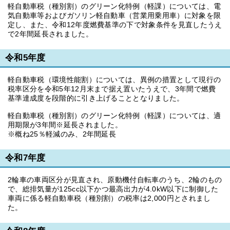
軽自動車税（種別割）のグリーン化特例（軽課）については、電
気自動車等およびガソリン軽自動車（営業用乗用車）に対象を限
定し、また、令和12年度燃費基準の下で対象条件を見直したうえ
で2年間延長されました。
令和5年度
軽自動車税（環境性能割）については、異例の措置として現行の
税率区分を令和5年12月末まで据え置いたうえで、3年間で燃費
基準達成度を段階的に引き上げることとなりました。
軽自動車税（種別割）のグリーン化特例（軽課）については、適
用期限が3年間※延長されました。
※概ね25％軽減のみ、2年間延長
令和7年度
2輪車の車両区分が見直され、原動機付自転車のうち、2輪のもの
で、総排気量が125cc以下かつ最高出力が4.0kW以下に制御した
車両に係る軽自動車税（種別割）の税率は2,000円とされまし
た。