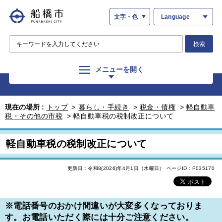
文字・色
Language
検索
メニューを開く
現在の場所 :
トップ
>
暮らし・手続き
>
税金・債権
>
軽自動車
税・その他の市税
>
軽自動車税の税制改正について
軽自動車税の税制改正について
更新日：令和8(2026)年4月1日（水曜日）
ページID：P035170
※電話番号のおかけ間違いが大変多くなっておりま
す。お電話いただく際には十分ご注意ください。