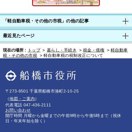
「軽自動車税・その他の市税」の他の記事
最近見たページ
現在の場所 :
トップ
>
暮らし・手続き
>
税金・債権
>
軽自動車
税・その他の市税
>
軽自動車税の税制改正について
〒273-8501 千葉県船橋市湊町2-10-25
（
地図・ご案内
）
代表電話 047-436-2111
お問い合わせ
開庁時間 月曜から金曜までの午前9時から午後5時まで（祝休
日・年末年始を除く）