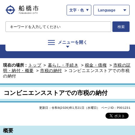
文字・色
Language
検索
メニューを開く
現在の場所 :
トップ
>
暮らし・手続き
>
税金・債権
>
市税の証
明・納付・概要
>
市税の納付
>
コンビニエンスストアでの市税
の納付
コンビニエンスストアでの市税の納付
更新日：令和8(2026)年1月21日（水曜日）
ページID：P001231
概要