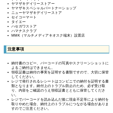
ヤマザキデイリーストアー
ヤマザキスペシャルパートナーショップ
ニューヤマザキデイリーストア
セイコーマート
タイエー
ハセガワストア
ハマナスクラブ
MMK（マルチメディアキオスク端末）設置店
注意事項
納付書のコピー、バーコードの写真やスクリーンショットに
よるご納付はできません。
領収証書は納付の事実を証明する書類ですので、大切に保管
してください。
レジで発行されるレシートはコンビニでの納付を証明する書
類となります。納付上のトラブル防止のため、必ず受け取
り、内容をご確認のうえ領収証書とともに保管してくださ
い。
レジでバーコードを読み込んだ後に現金不足等により納付を
取りやめた場合、納付上のトラブルにつながる場合がありま
すのでご注意ください。