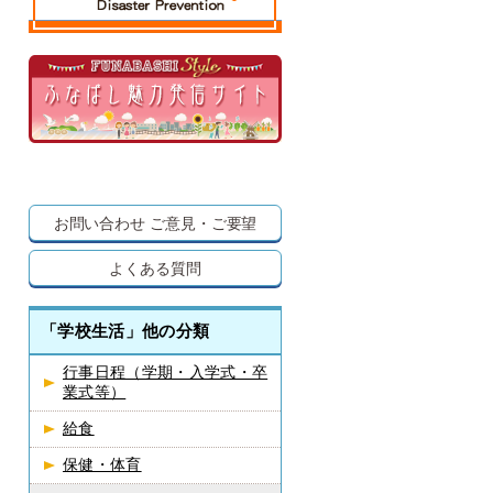
お問い合わせ
ご意見・ご要望
よくある質問
「学校生活」他の分類
行事日程（学期・入学式・卒
業式等）
給食
保健・体育