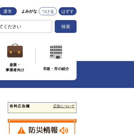
通常
つける
はずす
よみがな
検索
産業・
市政・市の紹介
事業者向け
有料広告欄
広告について