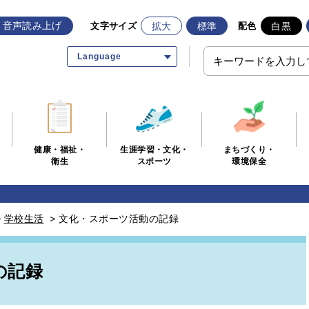
音声読み上げ
拡大
標準
白黒
文字サイズ
配色
Language
生涯学習・文化・
まちづくり・
健康・福祉・
スポーツ
環境保全
衛生
>
学校生活
>
文化・スポーツ活動の記録
の記録