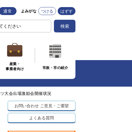
通常
つける
はずす
よみがな
検索
産業・
市政・市の紹介
事業者向け
ーツ大会出場激励会開催状況
お問い合わせ
ご意見・ご要望
よくある質問