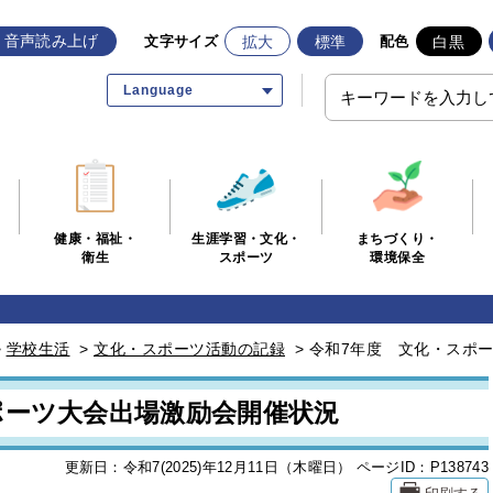
音声読み上げ
拡大
標準
白黒
文字サイズ
配色
Language
生涯学習・文化・
まちづくり・
健康・福祉・
スポーツ
環境保全
衛生
>
学校生活
>
文化・スポーツ活動の記録
>
令和7年度 文化・スポ
ポーツ大会出場激励会開催状況
更新日：令和7(2025)年12月11日（木曜日）
ページID：P138743