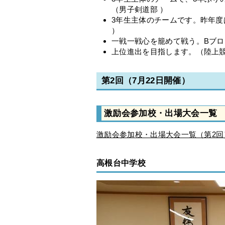
（男子剣道部 ）
3年生主体のチームです。昨年度
）
一戦一戦心を籠めて戦う。Bブロ
上位進出を目指します。（陸上競
第2回（7月22日開催）
激励会参加校・出場大会一覧
激励会参加校・出場大会一覧（第2回
高根台中学校