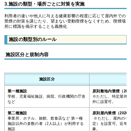
3.施設の類型・場所ごとに対策を実施
利用者の違いや他人に与える健康影響の程度に応じて屋内外での
禁煙の対策を講じたり、望まない受動喫煙をなくすため、喫煙場
所に標識を掲示することも義務化
施設の類型別のルール
施設区分と規制内容
施設区分
第一種施設
原則敷地内禁煙（201
学校、児童福祉施設、病院、行政機関の庁舎
※ただし、特定屋外
など
外に設置可。
第二種施設
原則屋内禁煙（2020
事業所、ホテル、旅館、飲食店など 第一種
※ただし、屋内の一
施設以外の多数の者（2人以上）が利用する
定）を設置可。近年
施設
象。