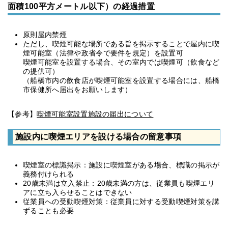
面積100平方メートル以下）の経過措置
原則屋内禁煙
ただし、喫煙可能な場所である旨を掲示することで屋内に喫
煙可能室（法律や政省令で要件を規定）を設置可
喫煙可能室を設置する場合、その室内では喫煙可（飲食など
の提供可）
（船橋市内の飲食店が喫煙可能室を設置する場合には、船橋
市保健所へ届出をお願いします）
【参考】
喫煙可能室設置施設の届出について
施設内に喫煙エリアを設ける場合の留意事項
喫煙室の標識掲示：施設に喫煙室がある場合、標識の掲示が
義務付けられる
20歳未満は立入禁止：20歳未満の方は、従業員も喫煙エリ
アに立ち入らせることはできない
従業員への受動喫煙対策：従業員に対する受動喫煙対策を講
ずることも必要