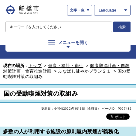
文字・色
Language
検索
メニューを開く
現在の場所 :
トップ
>
健康・福祉・衛生
>
健康増進計画・自殺
対策計画・食育推進計画
>
ふなばし健やかプラン２１
>
国の受
動喫煙対策の取組み
国の受動喫煙対策の取組み
更新日：令和4(2022)年6月3日（金曜日）
ページID：P067482
多数の人が利用する施設の原則屋内禁煙が義務化