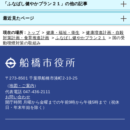
「ふなばし健やかプラン２１」の他の記事
最近見たページ
現在の場所 :
トップ
>
健康・福祉・衛生
>
健康増進計画・自殺
対策計画・食育推進計画
>
ふなばし健やかプラン２１
>
国の受
動喫煙対策の取組み
〒273-8501 千葉県船橋市湊町2-10-25
（
地図・ご案内
）
代表電話 047-436-2111
お問い合わせ
開庁時間 月曜から金曜までの午前9時から午後5時まで（祝休
日・年末年始を除く）