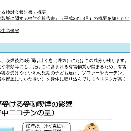
する検討会報告書」概要
影響に関する検討会報告書」（平成28年8月）の概要を知りたい
厚生労働省
も、喫煙後約3分間は吐く息（呼気）にたばこの成分が残ります。
毛や衣類等にも、たばこに含まれる有害物質が留まるため、有害
影響を受けやすい乳幼児期の子ども達は、ソファーやカーテン、
服や部屋についた臭い）を身体に取り込んでしまうリスクが高く