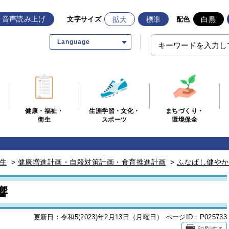
音声読み上げ
拡大
標準
白黒
文字サイズ
配色
Language
生涯学習・文化・
まちづくり・
健康・福祉・
スポーツ
環境保全
衛生
生
>
健康増進計画・自殺対策計画・食育推進計画
>
ふなばし健やか
響
更新日：令和5(2023)年2月13日（月曜日）
ページID：P025733