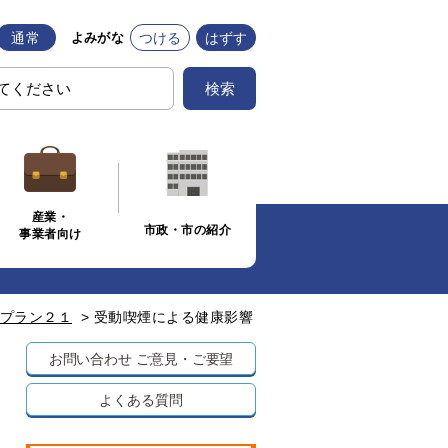
通常
つける
はずす
よみがな
検索
産業・
市政・市の紹介
事業者向け
プラン２１
>
受動喫煙による健康影響
お問い合わせ
ご意見・ご要望
よくある質問