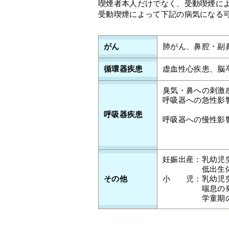
喫煙者本人だけでなく、受動喫煙に
受動喫煙によって下記の病気になる
がん
肺がん、鼻腔・副
循環器疾患
虚血性心疾患、脳
臭気・鼻への刺激
呼吸器への急性影
急性呼吸
呼吸器疾患
呼吸器への慢性影
喘息の発症
慢性閉塞性
妊娠出産：乳幼児突
低出生体重児
その他
小 児：乳幼児突
喘息の発症・重
学童期の咳・