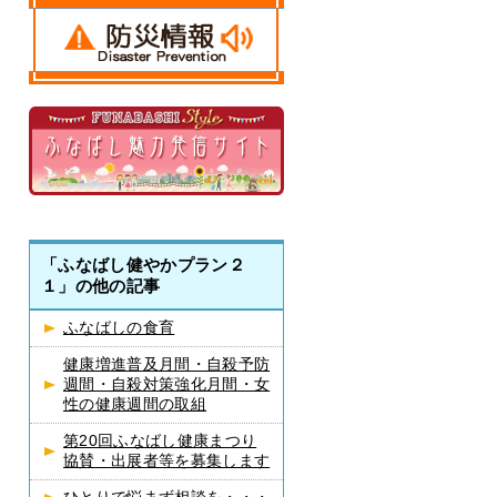
「ふなばし健やかプラン２
１」の他の記事
ふなばしの食育
健康増進普及月間・自殺予防
週間・自殺対策強化月間・女
性の健康週間の取組
第20回ふなばし健康まつり
協賛・出展者等を募集します