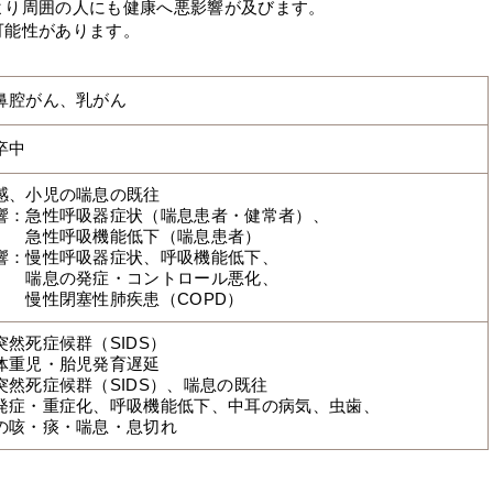
より周囲の人にも健康へ悪影響が及びます。
可能性があります。
鼻腔がん、乳がん
卒中
感、小児の喘息の既往
響：急性呼吸器症状（喘息患者・健常者）、
機能低下（喘息患者）
響：慢性呼吸器症状、呼吸機能低下、
・コントロール悪化、
肺疾患（COPD）
然死症候群（SIDS）
・胎児発育遅延
然死症候群（SIDS）、喘息の既往
症化、呼吸機能低下、中耳の病気、虫歯、
痰・喘息・息切れ