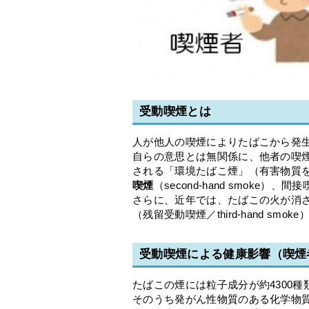
受動喫煙とは
人が他人の喫煙によりたばこから発
自らの意思とは無関係に、他者の喫
される「環境たばこ煙」（有害物質
喫煙
（second-hand smoke）
さらに、近年では、たばこの火が消
（残留受動喫煙／third-hand sm
受動喫煙による健康影響（喫煙
たばこの煙には粒子成分が約4300種
そのうち発がん性物質のある化学物質