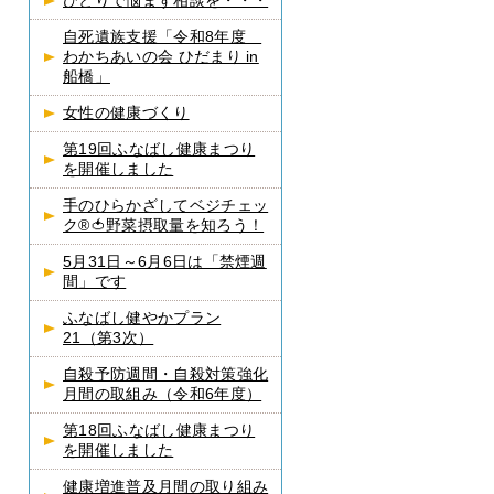
ひとりで悩まず相談を・・・
自死遺族支援「令和8年度
わかちあいの会 ひだまり in
船橋」
女性の健康づくり
第19回ふなばし健康まつり
を開催しました
手のひらかざしてベジチェッ
ク®🍅野菜摂取量を知ろう！
5月31日～6月6日は「禁煙週
間」です
ふなばし健やかプラン
21（第3次）
自殺予防週間・自殺対策強化
月間の取組み（令和6年度）
第18回ふなばし健康まつり
を開催しました
健康増進普及月間の取り組み