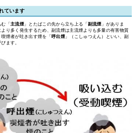
れています
込む「
主流煙
」とたばこの先から立ち上る「
副流煙
」がありま
により多く発生するため、副流煙は主流煙よりも多量の有害物質
、喫煙者が吐き出す煙を「
呼出煙
」（こしゅつえん）といい、副
呼びます。