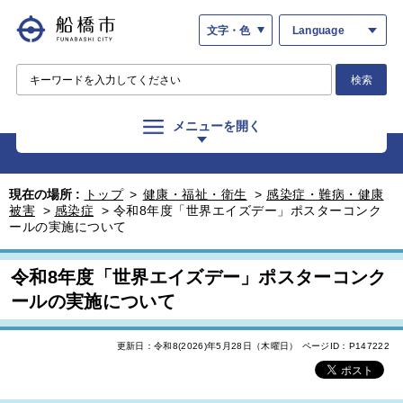
文字・色
Language
検索
メニューを開く
現在の場所 :
トップ
>
健康・福祉・衛生
>
感染症・難病・健康
被害
>
感染症
>
令和8年度「世界エイズデー」ポスターコンク
ールの実施について
令和8年度「世界エイズデー」ポスターコンク
ールの実施について
更新日：令和8(2026)年5月28日（木曜日）
ページID：P147222