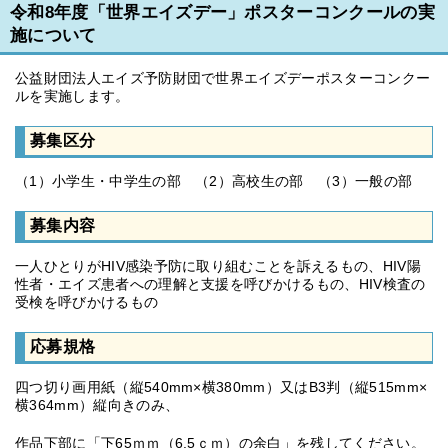
令和8年度「世界エイズデー」ポスターコンクールの実
施について
公益財団法人エイズ予防財団で世界エイズデーポスターコンクー
ルを実施します。
募集区分
（1）小学生・中学生の部 （2）高校生の部 （3）一般の部
募集内容
一人ひとりがHIV感染予防に取り組むことを訴えるもの、HIV陽
性者・エイズ患者への理解と支援を呼びかけるもの、HIV検査の
受検を呼びかけるもの
応募規格
四つ切り画用紙（縦540mm×横380mm）又はB3判（縦515mm×
横364mm）縦向きのみ、
作品下部に「下65ｍｍ（6.5ｃｍ）の余白」を残してください。