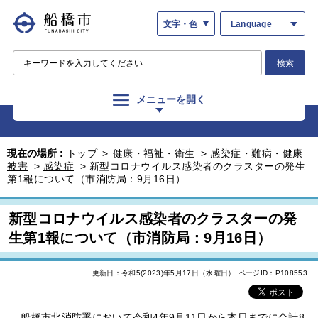
文字・色
Language
検索
メニューを開く
現在の場所 :
トップ
>
健康・福祉・衛生
>
感染症・難病・健康
被害
>
感染症
>
新型コロナウイルス感染者のクラスターの発生
第1報について（市消防局：9月16日）
新型コロナウイルス感染者のクラスターの発
生第1報について（市消防局：9月16日）
更新日：令和5(2023)年5月17日（水曜日）
ページID：P108553
船橋市北消防署において令和4年9月11日から本日までに合計8