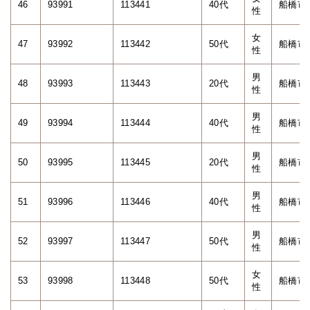
46
93991
113441
40代
船橋市
性
女
47
93992
113442
50代
船橋市
性
男
48
93993
113443
20代
船橋市
性
男
49
93994
113444
40代
船橋市
性
男
50
93995
113445
20代
船橋市
性
男
51
93996
113446
40代
船橋市
性
男
52
93997
113447
50代
船橋市
性
女
53
93998
113448
50代
船橋市
性