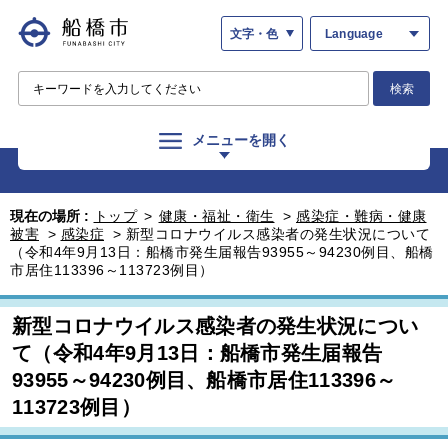
文字・色
Language
検索
メニューを開く
現在の場所 :
トップ
>
健康・福祉・衛生
>
感染症・難病・健康
被害
>
感染症
>
新型コロナウイルス感染者の発生状況について
（令和4年9月13日：船橋市発生届報告93955～94230例目、船橋
市居住113396～113723例目）
新型コロナウイルス感染者の発生状況につい
て（令和4年9月13日：船橋市発生届報告
93955～94230例目、船橋市居住113396～
113723例目）