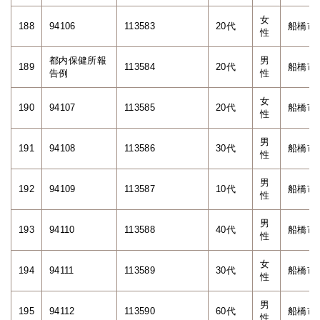
女
188
94106
113583
20代
船橋市
性
都内保健所報
男
189
113584
20代
船橋市
告例
性
女
190
94107
113585
20代
船橋市
性
男
191
94108
113586
30代
船橋市
性
男
192
94109
113587
10代
船橋市
性
男
193
94110
113588
40代
船橋市
性
女
194
94111
113589
30代
船橋市
性
男
195
94112
113590
60代
船橋市
性