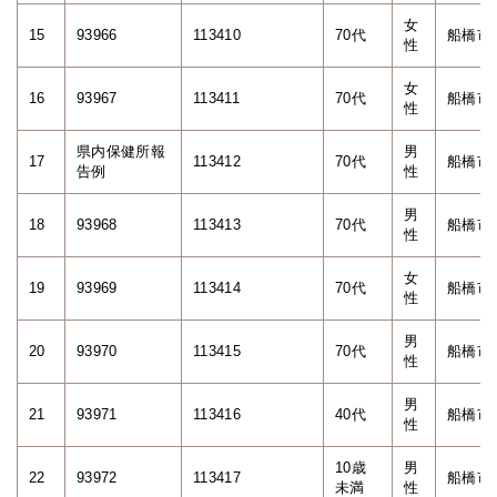
女
15
93966
113410
70代
船橋市
性
女
16
93967
113411
70代
船橋市
性
県内保健所報
男
17
113412
70代
船橋市
告例
性
男
18
93968
113413
70代
船橋市
性
女
19
93969
113414
70代
船橋市
性
男
20
93970
113415
70代
船橋市
性
男
21
93971
113416
40代
船橋市
性
10歳
男
22
93972
113417
船橋市
未満
性