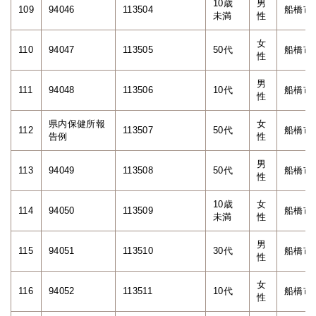
10歳
男
109
94046
113504
船橋市
未満
性
女
110
94047
113505
50代
船橋市
性
男
111
94048
113506
10代
船橋市
性
県内保健所報
女
112
113507
50代
船橋市
告例
性
男
113
94049
113508
50代
船橋市
性
10歳
女
114
94050
113509
船橋市
未満
性
男
115
94051
113510
30代
船橋市
性
女
116
94052
113511
10代
船橋市
性