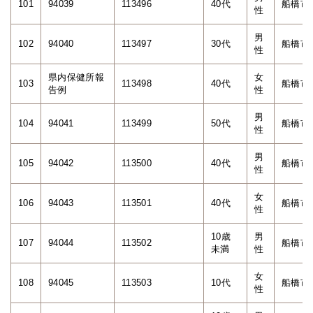
101
94039
113496
40代
船橋市
性
男
102
94040
113497
30代
船橋市
性
県内保健所報
女
103
113498
40代
船橋市
告例
性
男
104
94041
113499
50代
船橋市
性
男
105
94042
113500
40代
船橋市
性
女
106
94043
113501
40代
船橋市
性
10歳
男
107
94044
113502
船橋市
未満
性
女
108
94045
113503
10代
船橋市
性