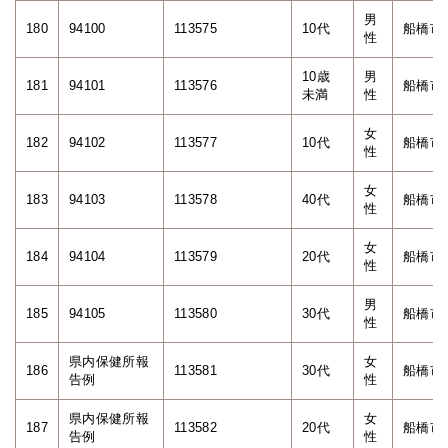
男
180
94100
113575
10代
船橋市
性
10歳
男
181
94101
113576
船橋市
未満
性
女
182
94102
113577
10代
船橋市
性
女
183
94103
113578
40代
船橋市
性
女
184
94104
113579
20代
船橋市
性
男
185
94105
113580
30代
船橋市
性
県内保健所報
女
186
113581
30代
船橋市
告例
性
県内保健所報
女
187
113582
20代
船橋市
告例
性