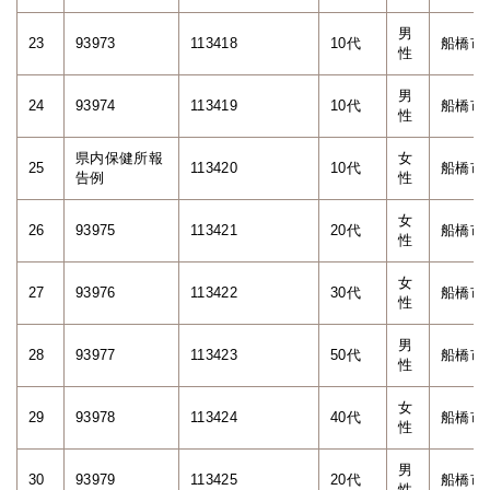
男
23
93973
113418
10代
船橋市
性
男
24
93974
113419
10代
船橋市
性
県内保健所報
女
25
113420
10代
船橋市
告例
性
女
26
93975
113421
20代
船橋市
性
女
27
93976
113422
30代
船橋市
性
男
28
93977
113423
50代
船橋市
性
女
29
93978
113424
40代
船橋市
性
男
30
93979
113425
20代
船橋市
性