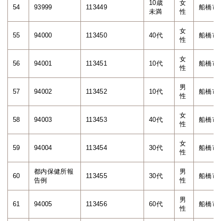
10歳
女
54
93999
113449
船橋市
未満
性
女
55
94000
113450
40代
船橋市
性
女
56
94001
113451
10代
船橋市
性
男
57
94002
113452
10代
船橋市
性
女
58
94003
113453
40代
船橋市
性
女
59
94004
113454
30代
船橋市
性
都内保健所報
男
60
113455
30代
船橋市
告例
性
男
61
94005
113456
60代
船橋市
性