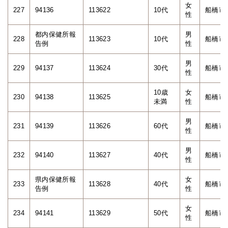
女
227
94136
113622
10代
船橋市
性
都内保健所報
男
228
113623
10代
船橋市
告例
性
男
229
94137
113624
30代
船橋市
性
10歳
女
230
94138
113625
船橋市
未満
性
男
231
94139
113626
60代
船橋市
性
男
232
94140
113627
40代
船橋市
性
県内保健所報
女
233
113628
40代
船橋市
告例
性
女
234
94141
113629
50代
船橋市
性