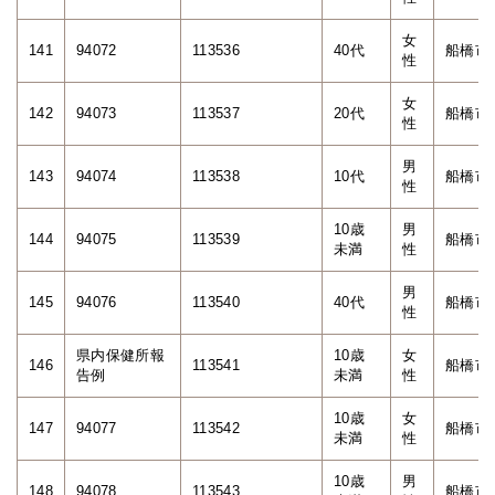
女
141
94072
113536
40代
船橋市
性
女
142
94073
113537
20代
船橋市
性
男
143
94074
113538
10代
船橋市
性
10歳
男
144
94075
113539
船橋市
未満
性
男
145
94076
113540
40代
船橋市
性
県内保健所報
10歳
女
146
113541
船橋市
告例
未満
性
10歳
女
147
94077
113542
船橋市
未満
性
10歳
男
148
94078
113543
船橋市