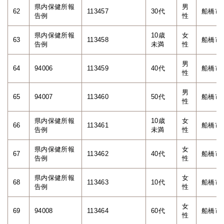
県内保健所報
男
62
113457
30代
船橋市
告例
性
県内保健所報
10歳
女
63
113458
船橋市
告例
未満
性
男
64
94006
113459
40代
船橋市
性
男
65
94007
113460
50代
船橋市
性
県内保健所報
10歳
女
66
113461
船橋市
告例
未満
性
県内保健所報
女
67
113462
40代
船橋市
告例
性
県内保健所報
女
68
113463
10代
船橋市
告例
性
女
69
94008
113464
60代
船橋市
性