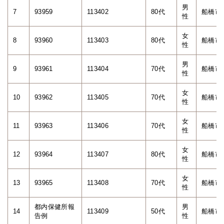
男
7
93959
113402
80代
船橋市
性
女
8
93960
113403
80代
船橋市
性
男
9
93961
113404
70代
船橋市
性
女
10
93962
113405
70代
船橋市
性
女
11
93963
113406
70代
船橋市
性
女
12
93964
113407
80代
船橋市
性
女
13
93965
113408
70代
船橋市
性
都内保健所報
男
14
113409
50代
船橋市
告例
性