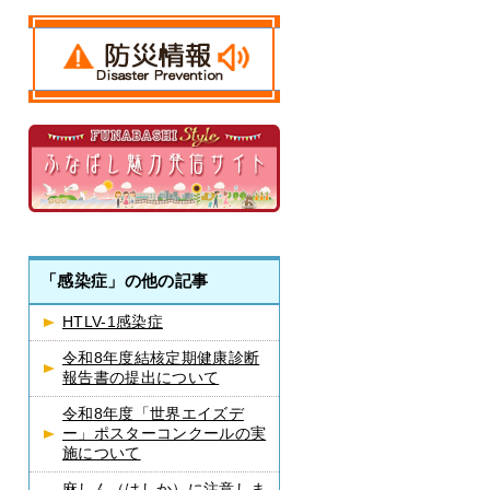
「感染症」の他の記事
HTLV-1感染症
令和8年度結核定期健康診断
報告書の提出について
令和8年度「世界エイズデ
ー」ポスターコンクールの実
施について
麻しん（はしか）に注意しま