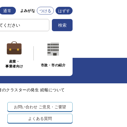
通常
つける
はずす
よみがな
検索
産業・
市政・市の紹介
事業者向け
者のクラスターの発生 続報について
お問い合わせ
ご意見・ご要望
よくある質問