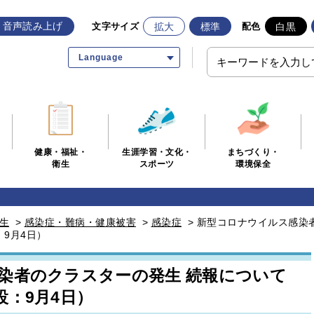
音声読み上げ
拡大
標準
白黒
文字サイズ
配色
Language
生涯学習・文化・
まちづくり・
健康・福祉・
スポーツ
環境保全
衛生
生
>
感染症・難病・健康被害
>
感染症
>
新型コロナウイルス感染
9月4日）
染者のクラスターの発生 続報について
：9月4日）