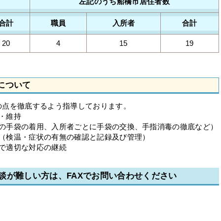
左記のうち船橋市居住者数
合計
職員
入所者
合計
20
4
15
19
について
の点を徹底するよう指導しております。
化・維持
の際の手袋の着用、入所者ごとに手袋の交換、手指消毒の徹底など）
徹底（検温・症状の有無の確認と記録及び管理）
かで適切な対応の継続
談が難しい方は、FAXでお問い合わせください