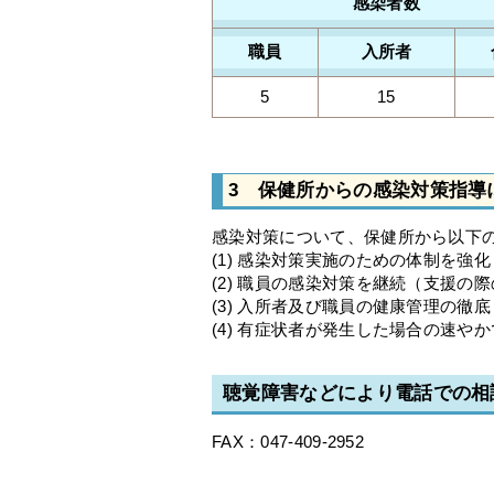
感染者数
職員
入所者
5
15
3 保健所からの感染対策指導
感染対策について、保健所から以下
(1) 感染対策実施のための体制を強
(2) 職員の感染対策を継続（支援
(3) 入所者及び職員の健康管理の
(4) 有症状者が発生した場合の速や
聴覚障害などにより電話での相
FAX：047-409-2952