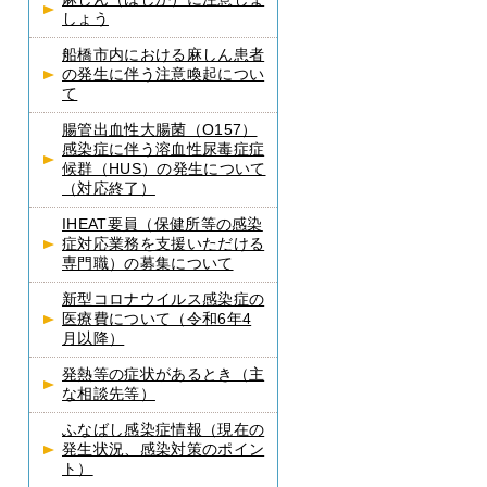
しょう
船橋市内における麻しん患者
の発生に伴う注意喚起につい
て
腸管出血性大腸菌（O157）
感染症に伴う溶血性尿毒症症
候群（HUS）の発生について
（対応終了）
IHEAT要員（保健所等の感染
症対応業務を支援いただける
専門職）の募集について
新型コロナウイルス感染症の
医療費について（令和6年4
月以降）
発熱等の症状があるとき（主
な相談先等）
ふなばし感染症情報（現在の
発生状況、感染対策のポイン
ト）