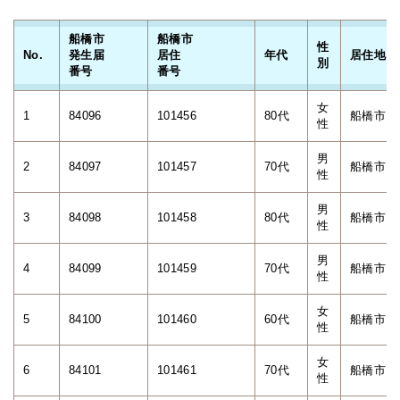
船橋市
船橋市
性
No.
発生届
居住
年代
居住地
別
番号
番号
女
1
84096
101456
80代
船橋市
性
男
2
84097
101457
70代
船橋市
性
男
3
84098
101458
80代
船橋市
性
男
4
84099
101459
70代
船橋市
性
女
5
84100
101460
60代
船橋市
性
女
6
84101
101461
70代
船橋市
性