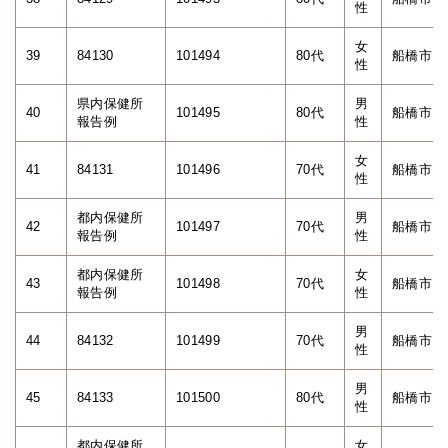
性
女
39
84130
101494
80代
船橋市
性
県内保健所
男
40
101495
80代
船橋市
報告例
性
女
41
84131
101496
70代
船橋市
性
都内保健所
男
42
101497
70代
船橋市
報告例
性
都内保健所
女
43
101498
70代
船橋市
報告例
性
男
44
84132
101499
70代
船橋市
性
男
45
84133
101500
80代
船橋市
性
都内保健所
女