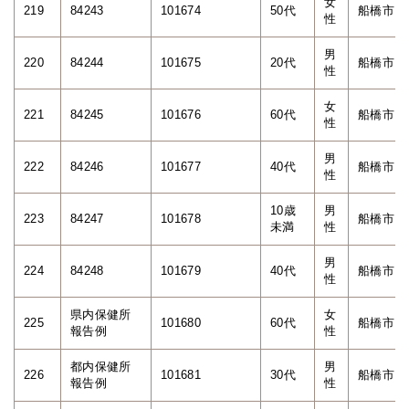
女
219
84243
101674
50代
船橋市
性
男
220
84244
101675
20代
船橋市
性
女
221
84245
101676
60代
船橋市
性
男
222
84246
101677
40代
船橋市
性
10歳
男
223
84247
101678
船橋市
未満
性
男
224
84248
101679
40代
船橋市
性
県内保健所
女
225
101680
60代
船橋市
報告例
性
都内保健所
男
226
101681
30代
船橋市
報告例
性