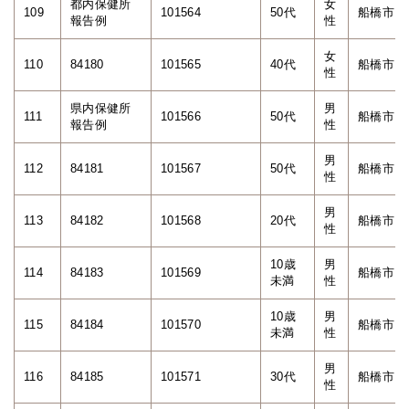
都内保健所
女
109
101564
50代
船橋市
報告例
性
女
110
84180
101565
40代
船橋市
性
県内保健所
男
111
101566
50代
船橋市
報告例
性
男
112
84181
101567
50代
船橋市
性
男
113
84182
101568
20代
船橋市
性
10歳
男
114
84183
101569
船橋市
未満
性
10歳
男
115
84184
101570
船橋市
未満
性
男
116
84185
101571
30代
船橋市
性