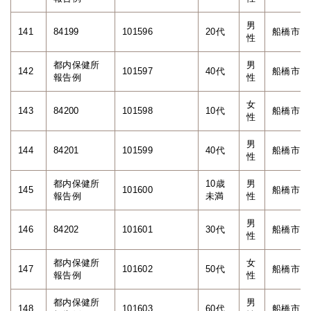
男
141
84199
101596
20代
船橋市
性
都内保健所
男
142
101597
40代
船橋市
報告例
性
女
143
84200
101598
10代
船橋市
性
男
144
84201
101599
40代
船橋市
性
都内保健所
10歳
男
145
101600
船橋市
報告例
未満
性
男
146
84202
101601
30代
船橋市
性
都内保健所
女
147
101602
50代
船橋市
報告例
性
都内保健所
男
148
101603
60代
船橋市