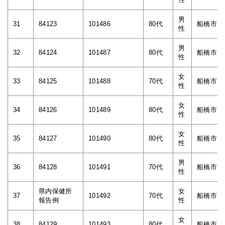
男
31
84123
101486
80代
船橋市
性
男
32
84124
101487
80代
船橋市
性
女
33
84125
101488
70代
船橋市
性
女
34
84126
101489
80代
船橋市
性
女
35
84127
101490
80代
船橋市
性
男
36
84128
101491
70代
船橋市
性
県内保健所
女
37
101492
70代
船橋市
報告例
性
女
38
84129
101493
80代
船橋市