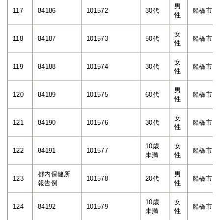
男
117
84186
101572
30代
船橋市
性
女
118
84187
101573
50代
船橋市
性
女
119
84188
101574
30代
船橋市
性
男
120
84189
101575
60代
船橋市
性
女
121
84190
101576
30代
船橋市
性
10歳
女
122
84191
101577
船橋市
未満
性
都内保健所
男
123
101578
20代
船橋市
報告例
性
10歳
女
124
84192
101579
船橋市
未満
性