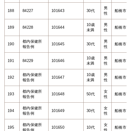
男
188
84227
101643
30代
船橋市
性
10歳
男
189
84228
101644
船橋市
未満
性
都内保健所
男
190
101645
30代
船橋市
報告例
性
10歳
男
191
84229
101646
船橋市
未満
性
都内保健所
10歳
男
192
101647
船橋市
報告例
未満
性
都内保健所
女
193
101648
50代
船橋市
報告例
性
都内保健所
女
194
101649
30代
船橋市
報告例
性
都内保健所
女
195
101650
10代
船橋市
報告例
性