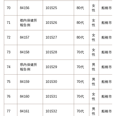
女
70
84156
101525
80代
船橋市
性
都内保健所
女
71
101526
80代
船橋市
報告例
性
女
72
84157
101527
80代
船橋市
性
女
73
84158
101528
70代
船橋市
性
県内保健所
男
74
101529
70代
船橋市
報告例
性
男
75
84159
101530
70代
船橋市
性
女
76
84160
101531
70代
船橋市
性
男
77
84161
101532
70代
船橋市
性