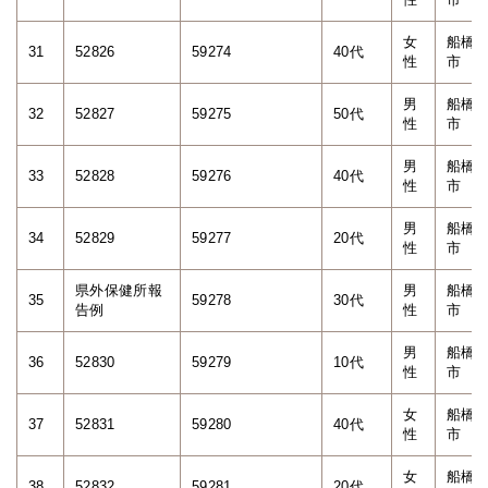
女
船橋
31
52826
59274
40代
性
市
男
船橋
32
52827
59275
50代
性
市
男
船橋
33
52828
59276
40代
性
市
男
船橋
34
52829
59277
20代
性
市
県外保健所報
男
船橋
35
59278
30代
告例
性
市
男
船橋
36
52830
59279
10代
性
市
女
船橋
37
52831
59280
40代
性
市
女
船橋
38
52832
59281
20代