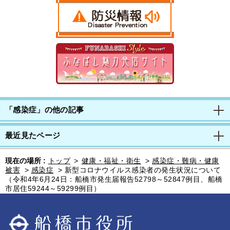
「感染症」の他の記事
最近見たページ
現在の場所 :
トップ
>
健康・福祉・衛生
>
感染症・難病・健康
被害
>
感染症
>
新型コロナウイルス感染者の発生状況について
（令和4年6月24日：船橋市発生届報告52798～52847例目、船橋
市居住59244～59299例目）