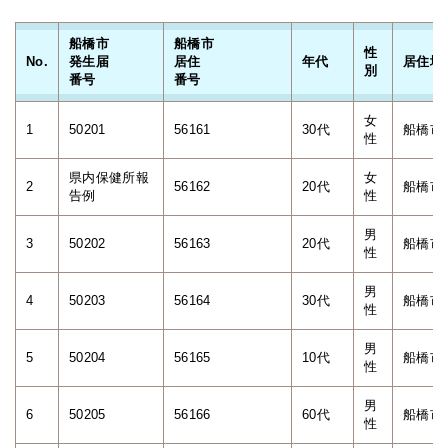
船橋市
船橋市
性
No.
発生届
居住
年代
居住地
別
番号
番号
女
1
50201
56161
30代
船橋市
性
県内保健所報
女
2
56162
20代
船橋市
告例
性
男
3
50202
56163
20代
船橋市
性
男
4
50203
56164
30代
船橋市
性
男
5
50204
56165
10代
船橋市
性
男
6
50205
56166
60代
船橋市
性