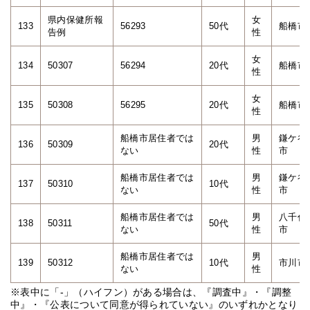
県内保健所報
女
133
56293
50代
船橋市
告例
性
女
134
50307
56294
20代
船橋市
性
女
135
50308
56295
20代
船橋市
性
船橋市居住者では
男
鎌ケ谷
136
50309
20代
ない
性
市
船橋市居住者では
男
鎌ケ谷
137
50310
10代
ない
性
市
船橋市居住者では
男
八千代
138
50311
50代
ない
性
市
船橋市居住者では
男
139
50312
10代
市川市
ない
性
※表中に「-」（ハイフン）がある場合は、『調査中』・『調整
中』・『公表について同意が得られていない』のいずれかとなり