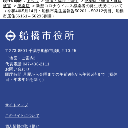
現在の場所 :
トップ
>
健康・福祉・衛生
>
感染症・難病・健康
被害
>
感染症
>
新型コロナウイルス感染者の発生状況について
（令和4年5月14日：船橋市発生届報告50201～50312例目、船橋
市居住56161～56295例目）
〒273-8501 千葉県船橋市湊町2-10-25
（
地図・ご案内
）
代表電話 047-436-2111
お問い合わせ
開庁時間 月曜から金曜までの午前9時から午後5時まで（祝休
日・年末年始を除く）
サイトマップ
このサイトについて
個人情報の取り扱い