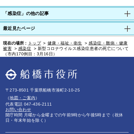
「感染症」の他の記事
最近見たページ
現在の場所 :
トップ
>
健康・福祉・衛生
>
感染症・難病・健康
被害
>
感染症
>
新型コロナウイルス感染症患者の死亡について
（市内170例目：3月16日）
〒273-8501 千葉県船橋市湊町2-10-25
（
地図・ご案内
）
代表電話 047-436-2111
お問い合わせ
開庁時間 月曜から金曜までの午前9時から午後5時まで（祝休
日・年末年始を除く）