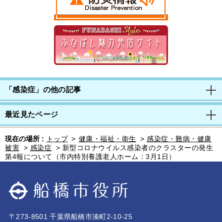
「感染症」の他の記事
最近見たページ
現在の場所 :
トップ
>
健康・福祉・衛生
>
感染症・難病・健康
被害
>
感染症
>
新型コロナウイルス感染者のクラスターの発生
第4報について（市内特別養護老人ホーム：3月1日）
〒273-8501 千葉県船橋市湊町2-10-25