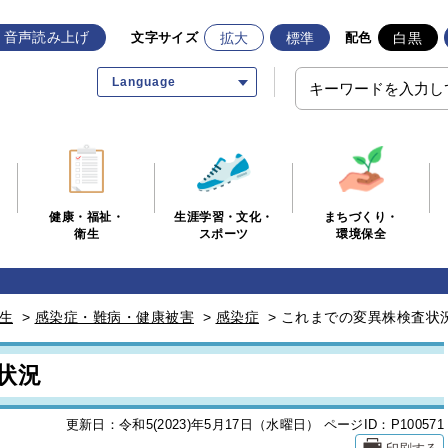
音声読み上げ
拡大
標準
白黒
文字サイズ
配色
Language
生涯学習・文化・
まちづくり・
健康・福祉・
スポーツ
環境保全
衛生
生
>
感染症・難病・健康被害
>
感染症
>
これまでの変異株検査状
状況
更新日：令和5(2023)年5月17日（水曜日）
ページID：P100571