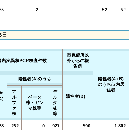
55
2
52
52
6日
市保健所以
健所変異株PCR検査件数
外からの報
告例
陽性者(A)のうち
陽性者(A+B)
のうち市内居
住者
ア
デ
性
陽性者(B)
ル
ベータ
ル
A)
フ
株・ガン
タ
ァ
マ株等
株
株
等
78
252
0
927
590
1,802