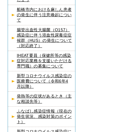
船橋市内における麻しん患者
の発生に伴う注意喚起につい
て
腸管出血性大腸菌（O157）
感染症に伴う溶血性尿毒症症
候群（HUS）の発生について
（対応終了）
IHEAT要員（保健所等の感染
症対応業務を支援いただける
専門職）の募集について
新型コロナウイルス感染症の
医療費について（令和6年4
月以降）
発熱等の症状があるとき（主
な相談先等）
ふなばし感染症情報（現在の
発生状況、感染対策のポイン
ト）
新型コロナウイルス感染症に