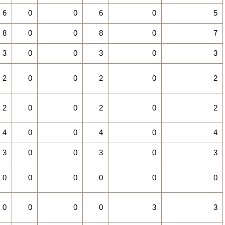
6
0
0
6
0
5
8
0
0
8
0
7
3
0
0
3
0
3
2
0
0
2
0
2
2
0
0
2
0
2
4
0
0
4
0
4
3
0
0
3
0
3
0
0
0
0
0
0
0
0
0
0
3
3