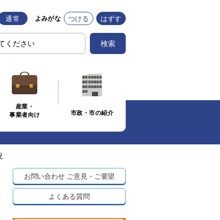
通常
つける
はずす
よみがな
検索
産業・
市政・市の紹介
事業者向け
況
お問い合わせ
ご意見・ご要望
よくある質問