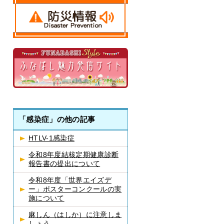
「感染症」の他の記事
HTLV-1感染症
令和8年度結核定期健康診断
報告書の提出について
令和8年度「世界エイズデ
ー」ポスターコンクールの実
施について
麻しん（はしか）に注意しま
しょう