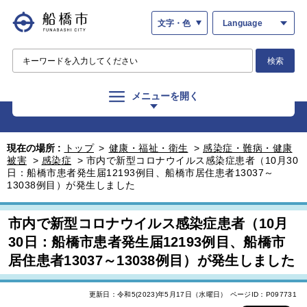
文字・色
Language
検索
メニューを開く
現在の場所 :
トップ
>
健康・福祉・衛生
>
感染症・難病・健康
被害
>
感染症
>
市内で新型コロナウイルス感染症患者（10月30
日：船橋市患者発生届12193例目、船橋市居住患者13037～
13038例目）が発生しました
市内で新型コロナウイルス感染症患者（10月
30日：船橋市患者発生届12193例目、船橋市
居住患者13037～13038例目）が発生しました
更新日：令和5(2023)年5月17日（水曜日）
ページID：P097731