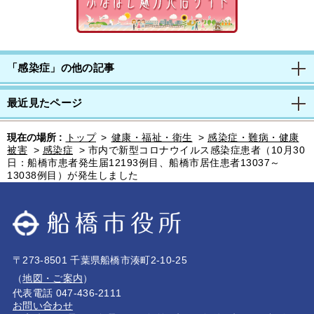
「感染症」の他の記事
最近見たページ
現在の場所 :
トップ
>
健康・福祉・衛生
>
感染症・難病・健康
被害
>
感染症
>
市内で新型コロナウイルス感染症患者（10月30
日：船橋市患者発生届12193例目、船橋市居住患者13037～
13038例目）が発生しました
〒273-8501 千葉県船橋市湊町2-10-25
（
地図・ご案内
）
代表電話 047-436-2111
お問い合わせ