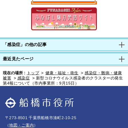
「感染症」の他の記事
最近見たページ
現在の場所 :
トップ
>
健康・福祉・衛生
>
感染症・難病・健康
被害
>
感染症
>
新型コロナウイルス感染者のクラスターの発生
第4報について（市内事業所：9月15日）
〒273-8501 千葉県船橋市湊町2-10-25
（
地図・ご案内
）