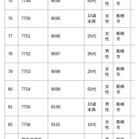
75
7749
8094
50代
-
性
市
10歳
女
船橋
76
7750
8095
-
未満
性
市
女
船橋
77
7751
8096
20代
-
性
市
男
船橋
78
7752
8097
30代
-
性
市
女
船橋
79
7753
8098
20代
-
性
市
女
船橋
80
7754
8099
50代
-
性
市
10歳
男
船橋
81
7755
8100
-
未満
性
市
女
船橋
82
7756
8101
10代
-
性
市