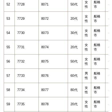
女
船橋
52
7728
8071
50代
-
性
市
女
船橋
53
7729
8072
20代
-
性
市
女
船橋
54
7730
8073
30代
-
性
市
女
船橋
55
7731
8074
20代
-
性
市
女
船橋
56
7732
8075
50代
-
性
市
男
船橋
57
7733
8076
60代
-
性
市
女
船橋
58
7734
8077
80代
-
性
市
女
船橋
59
7735
8078
20代
-
性
市