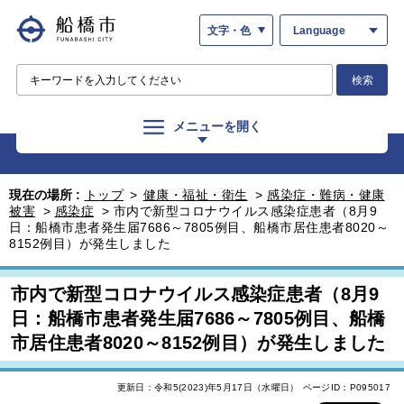
文字・色
Language
検索
メニューを開く
現在の場所 :
トップ
>
健康・福祉・衛生
>
感染症・難病・健康
被害
>
感染症
>
市内で新型コロナウイルス感染症患者（8月9
日：船橋市患者発生届7686～7805例目、船橋市居住患者8020～
8152例目）が発生しました
市内で新型コロナウイルス感染症患者（8月9
日：船橋市患者発生届7686～7805例目、船橋
市居住患者8020～8152例目）が発生しました
更新日：令和5(2023)年5月17日（水曜日）
ページID：P095017