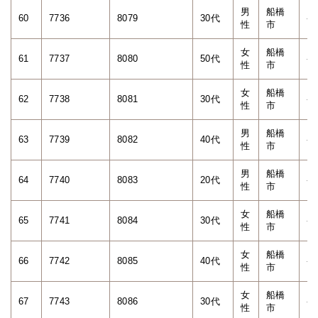
男
船橋
60
7736
8079
30代
-
性
市
女
船橋
61
7737
8080
50代
-
性
市
女
船橋
62
7738
8081
30代
-
性
市
男
船橋
63
7739
8082
40代
-
性
市
男
船橋
64
7740
8083
20代
-
性
市
女
船橋
65
7741
8084
30代
-
性
市
女
船橋
66
7742
8085
40代
-
性
市
女
船橋
67
7743
8086
30代
-
性
市