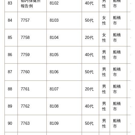
都内保健所
男
船橋
83
8102
40代
-
報告例
性
市
女
船橋
84
7757
8103
50代
-
性
市
女
船橋
85
7758
8104
20代
-
性
市
男
船橋
86
7759
8105
40代
-
性
市
男
船橋
87
7760
8106
50代
-
性
市
男
船橋
88
7761
8107
20代
-
性
市
男
船橋
89
7762
8108
40代
-
性
市
男
船橋
90
7763
8109
50代
-
性
市