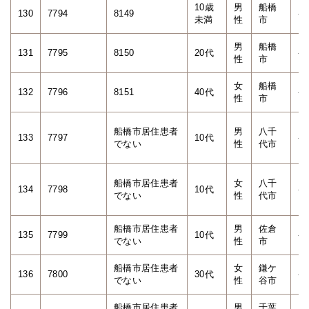
10歳
男
船橋
130
7794
8149
-
未満
性
市
男
船橋
131
7795
8150
20代
-
性
市
女
船橋
132
7796
8151
40代
-
性
市
船橋市居住患者
男
八千
133
7797
10代
-
でない
性
代市
船橋市居住患者
女
八千
134
7798
10代
-
でない
性
代市
船橋市居住患者
男
佐倉
135
7799
10代
-
でない
性
市
船橋市居住患者
女
鎌ケ
136
7800
30代
-
でない
性
谷市
船橋市居住患者
男
千葉