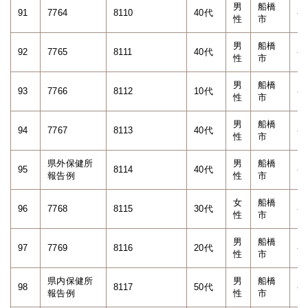
男
船橋
91
7764
8110
40代
-
性
市
男
船橋
92
7765
8111
40代
-
性
市
男
船橋
93
7766
8112
10代
-
性
市
男
船橋
94
7767
8113
40代
-
性
市
県外保健所
男
船橋
95
8114
40代
-
報告例
性
市
女
船橋
96
7768
8115
30代
-
性
市
男
船橋
97
7769
8116
20代
-
性
市
県内保健所
男
船橋
98
8117
50代
-
報告例
性
市