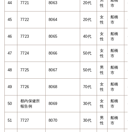
男
船橋
44
7721
8063
20代
-
性
市
女
船橋
45
7722
8064
20代
-
性
市
女
船橋
46
7723
8065
40代
-
性
市
女
船橋
47
7724
8066
50代
-
性
市
男
船橋
48
7725
8067
50代
-
性
市
女
船橋
49
7726
8068
70代
-
性
市
都内保健所
女
船橋
50
8069
30代
-
報告例
性
市
男
船橋
51
7727
8070
30代
-
性
市