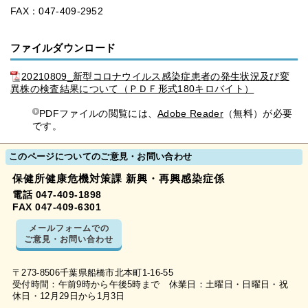
FAX：047-409-2952
ファイルダウンロード
20210809_新型コロナウイルス感染症患者の発生状況及び変
異株の検査結果について（ＰＤＦ形式180キロバイト）
PDFファイルの閲覧には、
Adobe Reader
（無料）が必要
です。
このページについてのご意見・お問い合わせ
保健所健康危機対策課 新興・再興感染症係
電話 047-409-1898
FAX 047-409-6301
メールフォームでの
ご意見・お問い合わせ
〒273-8506千葉県船橋市北本町1-16-55
受付時間：午前9時から午後5時まで 休業日：土曜日・日曜日・祝
休日・12月29日から1月3日