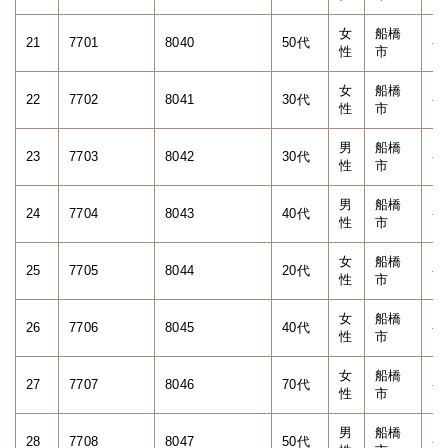
女
船橋
21
7701
8040
50代
-
性
市
女
船橋
22
7702
8041
30代
-
性
市
男
船橋
23
7703
8042
30代
-
性
市
男
船橋
24
7704
8043
40代
-
性
市
女
船橋
25
7705
8044
20代
-
性
市
女
船橋
26
7706
8045
40代
-
性
市
女
船橋
27
7707
8046
70代
-
性
市
男
船橋
28
7708
8047
50代
-