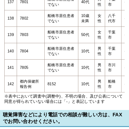
137
7801
40代
-
でない
性
市
船橋市居住患者
10歳
女
八千
138
7802
-
でない
未満
性
代市
船橋市居住患者
女
千葉
139
7803
50代
-
でない
性
市
船橋市居住患者
男
千葉
140
7804
10代
-
でない
性
市
船橋市居住患者
男
市川
141
7805
10代
-
でない
性
市
都内保健所
男
船橋
142
8152
10代
-
報告例
性
市
※表中において調査中(調整中)、不明の場合、及び公表について
同意が得られていない場合には「-」と表記しています
聴覚障害などにより電話での相談が難しい方は、FAX
でお問い合わせください。