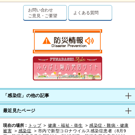
お問い合わせ
よくある質問
ご意見・ご要望
「感染症」の他の記事
最近見たページ
現在の場所 :
トップ
>
健康・福祉・衛生
>
感染症・難病・健康
被害
>
感染症
>
市内で新型コロナウイルス感染症患者（8月9