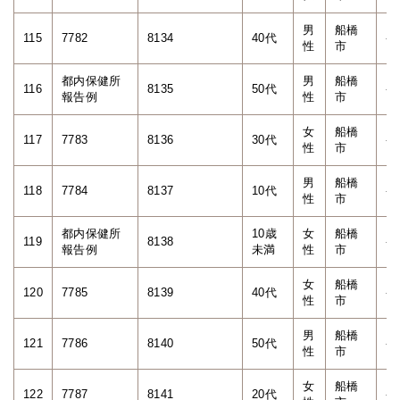
男
船橋
115
7782
8134
40代
-
性
市
都内保健所
男
船橋
116
8135
50代
-
報告例
性
市
女
船橋
117
7783
8136
30代
-
性
市
男
船橋
118
7784
8137
10代
-
性
市
都内保健所
10歳
女
船橋
119
8138
-
報告例
未満
性
市
女
船橋
120
7785
8139
40代
-
性
市
男
船橋
121
7786
8140
50代
-
性
市
女
船橋
122
7787
8141
20代
-