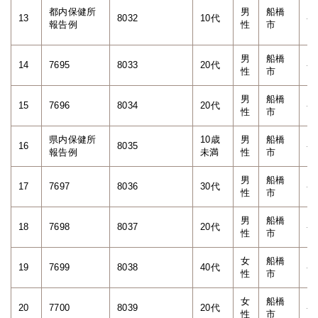
都内保健所
男
船橋
13
8032
10代
-
報告例
性
市
男
船橋
14
7695
8033
20代
-
性
市
男
船橋
15
7696
8034
20代
-
性
市
県内保健所
10歳
男
船橋
16
8035
-
報告例
未満
性
市
男
船橋
17
7697
8036
30代
-
性
市
男
船橋
18
7698
8037
20代
-
性
市
女
船橋
19
7699
8038
40代
-
性
市
女
船橋
20
7700
8039
20代
-
性
市