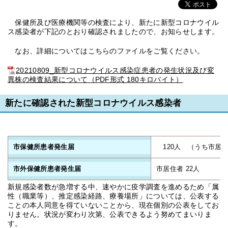
保健所及び医療機関等の検査により、新たに新型コロナウイル
ス感染者が下記のとおり確認されましたので、お知らせします。
なお、詳細についてはこちらのファイルをご覧ください。
20210809_新型コロナウイルス感染症患者の発生状況及び変
異株の検査結果について（PDF形式 180キロバイト）
新たに確認された新型コロナウイルス感染者
市保健所患者発生届
120人 （うち市居住者
市外保健所患者発生届
市居住者 22人
新規感染者数が急増する中、速やかに疫学調査を進めるため「属
性（職業等）、推定感染経路、療養場所」については、公表する
ことの本人同意を得ていないことから、現在個別の公表をしてお
りません。状況が変わり次第、公表できるよう努めてまいりま
す。