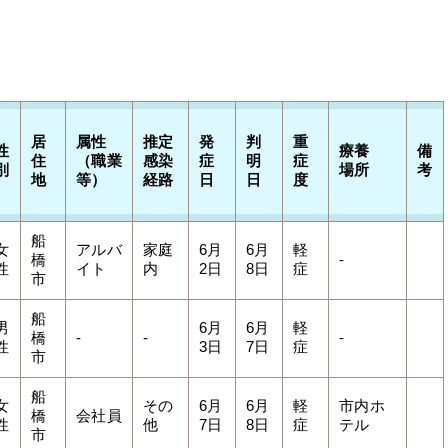
居
属性
推定
発
判
重
性
療養
備
住
（職業
感染
症
明
症
別
場所
考
地
等）
経路
日
日
度
船
女
アルバ
家庭
6月
6月
軽
橋
-
性
イト
内
2日
8日
症
市
船
男
6月
6月
軽
橋
-
-
-
性
3日
7日
症
市
船
女
その
6月
6月
軽
市内ホ
橋
会社員
性
他
7日
8日
症
テル
市