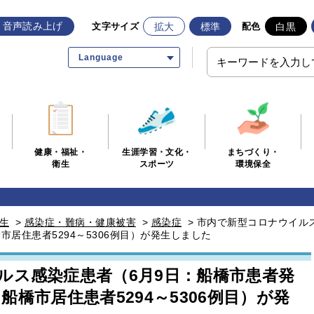
音声読み上げ
拡大
標準
白黒
文字サイズ
配色
Language
生涯学習・文化・
まちづくり・
健康・福祉・
スポーツ
環境保全
衛生
生
>
感染症・難病・健康被害
>
感染症
>
市内で新型コロナウイル
船橋市居住患者5294～5306例目）が発生しました
ルス感染症患者（6月9日：船橋市患者発
目、船橋市居住患者5294～5306例目）が発