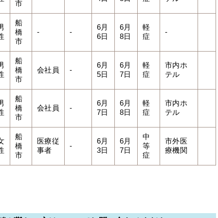
市
船
男
6月
6月
軽
橋
-
-
-
性
6日
8日
症
市
船
男
6月
6月
軽
市内ホ
橋
会社員
-
性
5日
7日
症
テル
市
船
男
6月
6月
軽
市内ホ
橋
会社員
-
性
7日
8日
症
テル
市
船
中
女
医療従
6月
6月
市外医
橋
-
等
性
事者
3日
7日
療機関
市
症