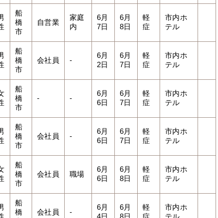
船
男
家庭
6月
6月
軽
市内ホ
橋
自営業
性
内
7日
8日
症
テル
市
船
男
6月
6月
軽
市内ホ
橋
会社員
-
性
2日
7日
症
テル
市
船
女
6月
6月
軽
市内ホ
橋
-
-
性
6日
7日
症
テル
市
船
男
6月
6月
軽
市内ホ
橋
会社員
-
性
6日
7日
症
テル
市
船
女
6月
6月
軽
市内ホ
橋
会社員
職場
性
6日
8日
症
テル
市
船
男
6月
6月
軽
市内ホ
橋
会社員
-
性
4日
8日
症
テル