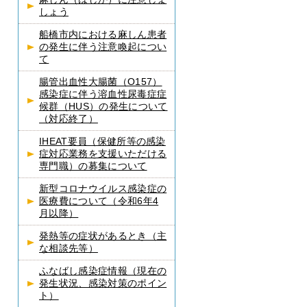
しょう
船橋市内における麻しん患者
の発生に伴う注意喚起につい
て
腸管出血性大腸菌（O157）
感染症に伴う溶血性尿毒症症
候群（HUS）の発生について
（対応終了）
IHEAT要員（保健所等の感染
症対応業務を支援いただける
専門職）の募集について
新型コロナウイルス感染症の
医療費について（令和6年4
月以降）
発熱等の症状があるとき（主
な相談先等）
ふなばし感染症情報（現在の
発生状況、感染対策のポイン
ト）