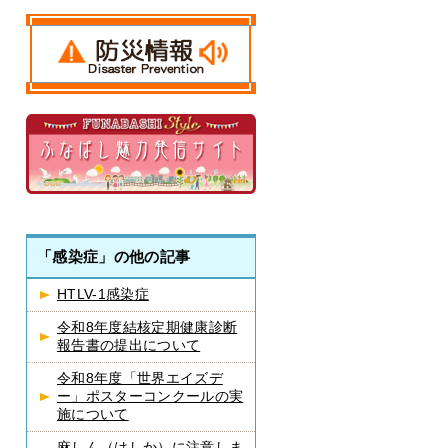
「感染症」の他の記事
HTLV-1感染症
令和8年度結核定期健康診断
報告書の提出について
令和8年度「世界エイズデ
ー」ポスターコンクールの実
施について
麻しん（はしか）に注意しま