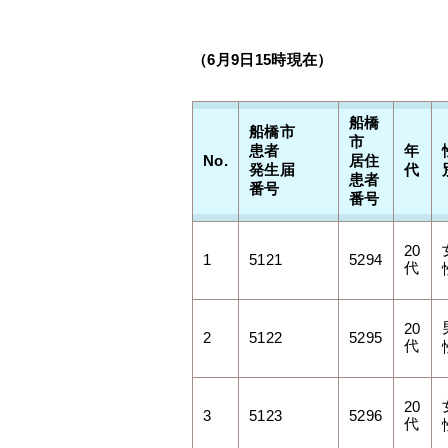
（6月9
日15時現在）
船橋
船橋市
市
患者
年
No.
居住
発生届
代
患者
番号
番号
20
1
5121
5294
代
20
2
5122
5295
代
20
3
5123
5296
代