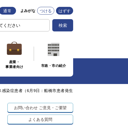
通常
つける
はずす
よみがな
検索
産業・
市政・市の紹介
事業者向け
ス感染症患者（6月9日：船橋市患者発生
お問い合わせ
ご意見・ご要望
よくある質問