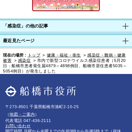
「感染症」の他の記事
最近見たページ
現在の場所 :
トップ
>
健康・福祉・衛生
>
感染症・難病・健康
被害
>
感染症
>
市内で新型コロナウイルス感染症患者（5月20
日：船橋市患者発生届4879～4898例目、船橋市居住患者5035～
5054例目）が発生しました
〒273-8501 千葉県船橋市湊町2-10-25
（
地図・ご案内
）
代表電話 047-436-2111
お問い合わせ
開庁時間 月曜から金曜までの午前9時から午後5時まで（祝休