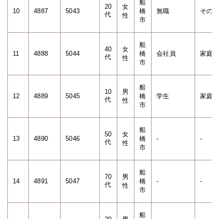
船
20
女
10
4887
5043
橋
無職
その
代
性
市
船
40
女
11
4888
5044
橋
会社員
家庭
代
性
市
船
10
男
12
4889
5045
橋
学生
家庭
代
性
市
船
50
女
13
4890
5046
橋
-
-
代
性
市
船
70
男
14
4891
5047
橋
-
-
代
性
市
船