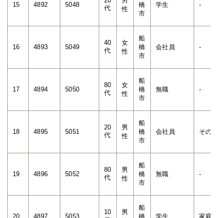
20
男
15
4892
5048
橋
学生
-
代
性
市
船
40
女
16
4893
5049
橋
会社員
-
代
性
市
船
80
女
17
4894
5050
橋
無職
-
代
性
市
船
20
男
18
4895
5051
橋
会社員
その
代
性
市
船
80
男
19
4896
5052
橋
無職
-
代
性
市
船
10
男
20
4897
5053
橋
学生
家庭