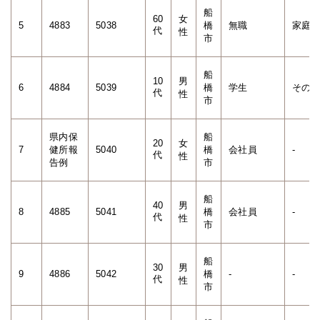
船
60
女
5
4883
5038
橋
無職
家庭
代
性
市
船
10
男
6
4884
5039
橋
学生
その
代
性
市
県内保
船
20
女
7
健所報
5040
橋
会社員
-
代
性
告例
市
船
40
男
8
4885
5041
橋
会社員
-
代
性
市
船
30
男
9
4886
5042
橋
-
-
代
性
市