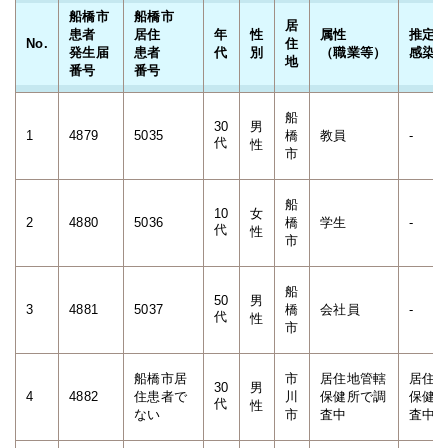
船橋市
船橋市
居
患者
居住
年
性
属性
推定
No.
住
発生届
患者
代
別
（職業等）
感染
地
番号
番号
船
30
男
1
4879
5035
橋
教員
-
代
性
市
船
10
女
2
4880
5036
橋
学生
-
代
性
市
船
50
男
3
4881
5037
橋
会社員
-
代
性
市
船橋市居
市
居住地管轄
居住
30
男
4
4882
住患者で
川
保健所で調
保健
代
性
ない
市
査中
査中