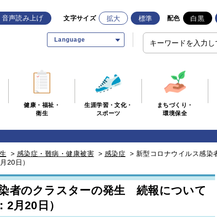
音声読み上げ
拡大
標準
白黒
文字サイズ
配色
Language
生涯学習・文化・
まちづくり・
健康・福祉・
スポーツ
環境保全
衛生
生
>
感染症・難病・健康被害
>
感染症
>
新型コロナウイルス感染
月20日）
染者のクラスターの発生 続報について
2月20日）