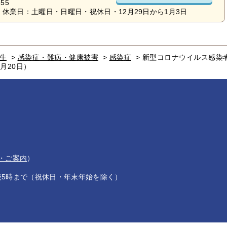
55
休業日：土曜日・日曜日・祝休日・12月29日から1月3日
生
>
感染症・難病・健康被害
>
感染症
>
新型コロナウイルス感染
月20日）
・ご案内
）
後5時まで（祝休日・年末年始を除く）