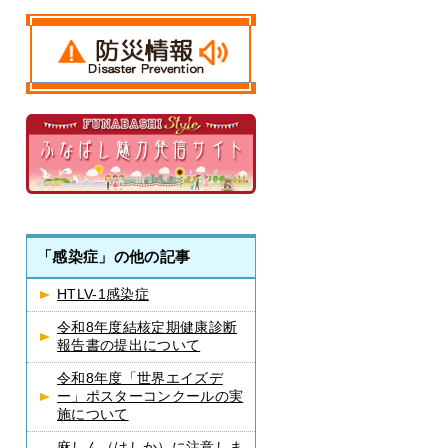
「感染症」の他の記事
HTLV-1感染症
令和8年度結核定期健康診断
報告書の提出について
令和8年度「世界エイズデ
ー」ポスターコンクールの実
施について
麻しん（はしか）に注意しま