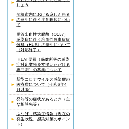
しょう
船橋市内における麻しん患者
の発生に伴う注意喚起につい
て
腸管出血性大腸菌（O157）
感染症に伴う溶血性尿毒症症
候群（HUS）の発生について
（対応終了）
IHEAT要員（保健所等の感染
症対応業務を支援いただける
専門職）の募集について
新型コロナウイルス感染症の
医療費について（令和6年4
月以降）
発熱等の症状があるとき（主
な相談先等）
ふなばし感染症情報（現在の
発生状況、感染対策のポイン
ト）