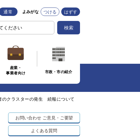
通常
つける
はずす
よみがな
検索
産業・
市政・市の紹介
事業者向け
者のクラスターの発生 続報について
お問い合わせ
ご意見・ご要望
よくある質問