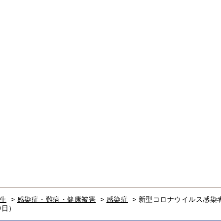
生
>
感染症・難病・健康被害
>
感染症
>
新型コロナウイルス感染
9日）