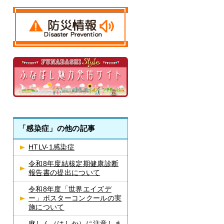
「感染症」の他の記事
HTLV-1感染症
令和8年度結核定期健康診断
報告書の提出について
令和8年度「世界エイズデ
ー」ポスターコンクールの実
施について
麻しん（はしか）に注意しま