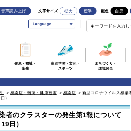
音声読み上げ
拡大
標準
白黒
文字サイズ
配色
Language
生涯学習・文化・
まちづくり・
健康・福祉・
スポーツ
環境保全
衛生
生
>
感染症・難病・健康被害
>
感染症
>
新型コロナウイルス感染
9日）
染者のクラスターの発生第1報について
19日）