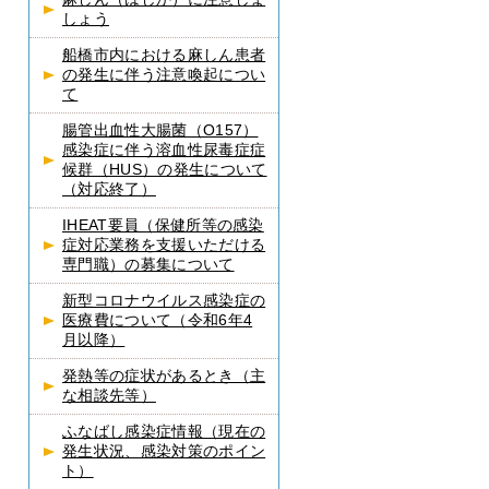
しょう
船橋市内における麻しん患者
の発生に伴う注意喚起につい
て
腸管出血性大腸菌（O157）
感染症に伴う溶血性尿毒症症
候群（HUS）の発生について
（対応終了）
IHEAT要員（保健所等の感染
症対応業務を支援いただける
専門職）の募集について
新型コロナウイルス感染症の
医療費について（令和6年4
月以降）
発熱等の症状があるとき（主
な相談先等）
ふなばし感染症情報（現在の
発生状況、感染対策のポイン
ト）