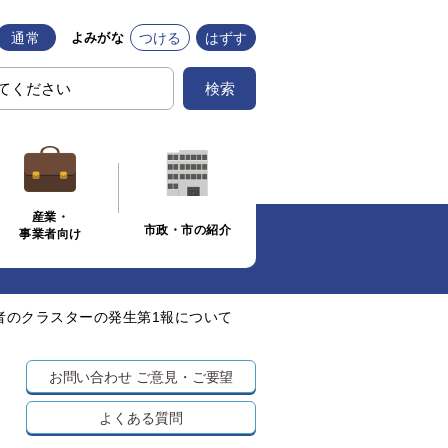
通常
つける
はずす
よみがな
検索
産業・
市政・市の紹介
事業者向け
者のクラスターの発生第1報について
お問い合わせ
ご意見・ご要望
よくある質問