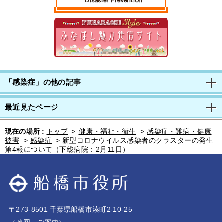
「感染症」の他の記事
最近見たページ
現在の場所 :
トップ
>
健康・福祉・衛生
>
感染症・難病・健康
被害
>
感染症
>
新型コロナウイルス感染者のクラスターの発生
第4報について（下総病院：2月11日）
〒273-8501 千葉県船橋市湊町2-10-25
（
地図・ご案内
）