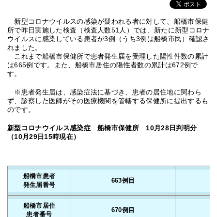
新型コロナウイルスの感染が疑われる者に対して、船橋市保健
所で昨日実施した検査（検査人数51人）では、新たに新型コロナ
ウイルスに感染している患者が3例（うち3例は船橋市民）確認さ
れました。
これまで船橋市保健所で患者発生届を受理した陽性件数の累計
は665例です。また、船橋市居住の陽性者数の累計は672例で
す。
※患者発生届は、感染症法に基づき、患者の居住地に関わら
ず、診察した医師がその医療機関を管轄する保健所に提出するも
のです。
新型コロナウイルス感染症 船橋市保健所 10月28
日判明分
（10月29
日15時現在）
船橋市患者
663例目
発生届番号
船橋市居住
670例目
患者番号