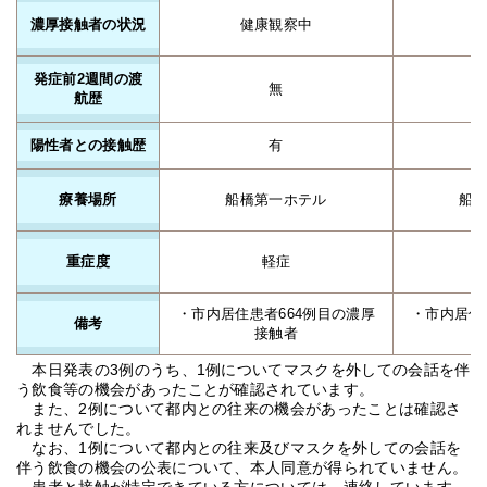
濃厚接触者の状況
健康観察中
発症前2週間の渡
無
航歴
陽性者との接触歴
有
療養場所
船橋第一ホテル
船
重症度
軽症
・市内居住患者664例目の濃厚
・市内居住
備考
接触者
本日発表の3例のうち、1例についてマスクを外しての会話を伴
う飲食等の機会があったことが確認されています。
また、2例について都内との往来の機会があったことは確認さ
れませんでした。
なお、1例について都内との往来及びマスクを外しての会話を
伴う飲食の機会の公表について、本人同意が得られていません。