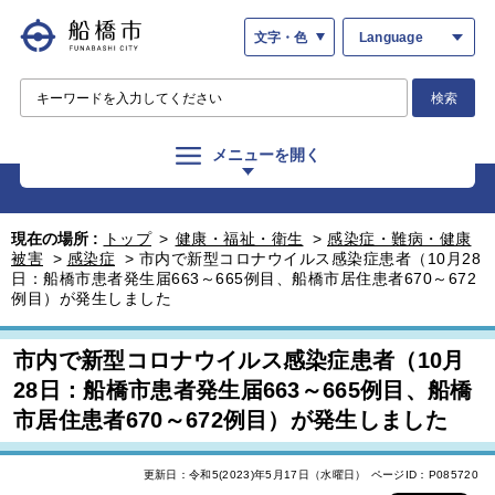
文字・色
Language
検索
メニューを開く
現在の場所 :
トップ
>
健康・福祉・衛生
>
感染症・難病・健康
被害
>
感染症
>
市内で新型コロナウイルス感染症患者（10月28
日：船橋市患者発生届663～665例目、船橋市居住患者670～672
例目）が発生しました
市内で新型コロナウイルス感染症患者（10月
28日：船橋市患者発生届663～665例目、船橋
市居住患者670～672例目）が発生しました
更新日：令和5(2023)年5月17日（水曜日）
ページID：P085720