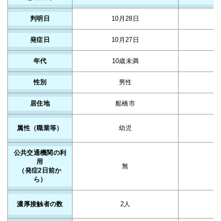
判明日
10月28日
発症日
10月27日
年代
10歳未満
性別
男性
居住地
船橋市
属性（職業等）
幼児
公共交通機関の利
用
無
（発症2日前か
ら）
濃厚接触者の数
2人