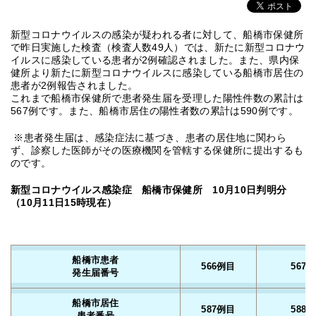
新型コロナウイルスの感染が疑われる者に対して、船橋市保健所
で昨日実施した検査（検査人数49人）では、新たに新型コロナウ
イルスに感染している患者が2例確認されました。また、県内保
健所より新たに新型コロナウイルスに感染している船橋市居住の
患者が2例報告されました。
これまで船橋市保健所で患者発生届を受理した陽性件数の累計は
567例です。また、船橋市居住の陽性者数の累計は590例です。
※患者発生届は、感染症法に基づき、患者の居住地に関わら
ず、診察した医師がその医療機関を管轄する保健所に提出するも
のです。
新型コロナウイルス感染症 船橋市保健所 10月10日判明分
（10月11
日15時現在）
船橋市患者
566例目
567
発生届番号
船橋市居住
587例目
588
患者番号