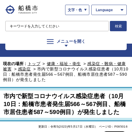
文字・色
Language
検索
メニューを開く
現在の場所 :
トップ
>
健康・福祉・衛生
>
感染症・難病・健康
被害
>
感染症
>
市内で新型コロナウイルス感染症患者（10月10
日：船橋市患者発生届566～567例目、船橋市居住患者587～590
例目）が発生しました
市内で新型コロナウイルス感染症患者（10月
10日：船橋市患者発生届566～567例目、船橋
市居住患者587～590例目）が発生しました
更新日：令和5(2023)年5月17日（水曜日）
ページID：P085016