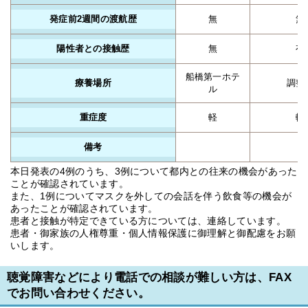
発症前2週間の渡航歴
無
無
陽性者との接触歴
無
有
船橋第一ホテ
療養場所
調整
ル
重症度
軽
軽
備考
本日発表の4例のうち、3例について都内との往来の機会があった
ことが確認されています。
また、1例についてマスクを外しての会話を伴う飲食等の機会が
あったことが確認されています。
患者と接触が特定できている方については、連絡しています。
患者・御家族の人権尊重・個人情報保護に御理解と御配慮をお願
いします。
聴覚障害などにより電話での相談が難しい方は、FAX
でお問い合わせください。