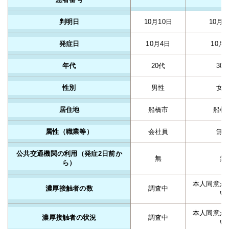
判明日
10月10日
10月1
発症日
10月4日
10月
年代
20代
30
性別
男性
女
居住地
船橋市
船橋
属性（職業等）
会社員
無
公共交通機関の利用（発症2日前か
無
無
ら）
本人同意が
濃厚接触者の数
調査中
い
本人同意が
濃厚接触者の状況
調査中
い