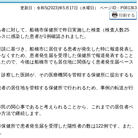
更新日：令和5(2023)年5月17日（水曜日）
ページID：P081363
印刷する
者に対して、船橋市保健所で昨日実施した検査（検査人数25
ルスに感染した患者が1例確認されました。
要請に基づき、船橋市に居住する患者が発生した時に報道発表し
をなくすため、患者発生届を受理した保健所で報道発表すること
したので、今後は船橋市でも居住地に関係なく患者発生届ベース
、診察した医師が、その医療機関を管轄する保健所に提出するも
者の居住地を管轄する保健所で行われるため、事例の転送が行
市民の関心事であると考えられることから、これまでの居住者ベ
い方法で継続します。
保健所で患者発生届を受理した陽性者の数は122例です。また、
。