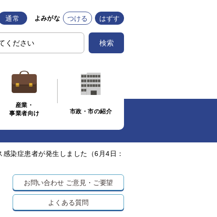
通常
つける
はずす
よみがな
検索
産業・
市政・市の紹介
事業者向け
ス感染症患者が発生しました（6月4日：
お問い合わせ
ご意見・ご要望
よくある質問