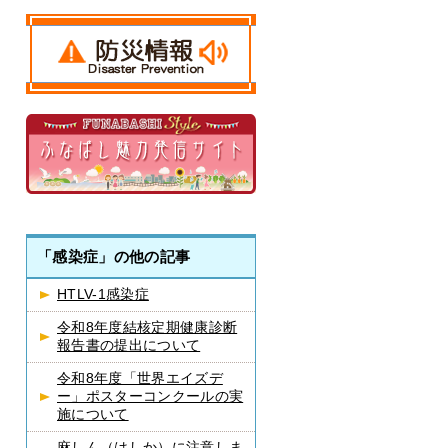
「感染症」の他の記事
HTLV-1感染症
令和8年度結核定期健康診断
報告書の提出について
令和8年度「世界エイズデ
ー」ポスターコンクールの実
施について
麻しん（はしか）に注意しま