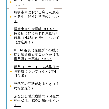
しょう
船橋市内における麻しん患者
の発生に伴う注意喚起につい
て
腸管出血性大腸菌（O157）
感染症に伴う溶血性尿毒症症
候群（HUS）の発生について
（対応終了）
IHEAT要員（保健所等の感染
症対応業務を支援いただける
専門職）の募集について
新型コロナウイルス感染症の
医療費について（令和6年4
月以降）
発熱等の症状があるとき（主
な相談先等）
ふなばし感染症情報（現在の
発生状況、感染対策のポイン
ト）