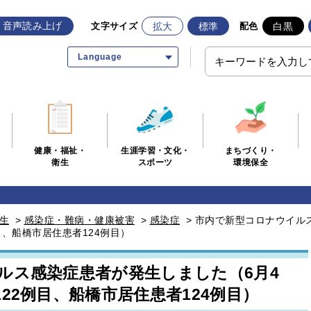
音声読み上げ
拡大
標準
白黒
文字サイズ
配色
Language
生涯学習・文化・
まちづくり・
健康・福祉・
スポーツ
環境保全
衛生
生
>
感染症・難病・健康被害
>
感染症
>
市内で新型コロナウイル
目、船橋市居住患者124例目）
ルス感染症患者が発生しました（6月4
22例目、船橋市居住患者124例目）