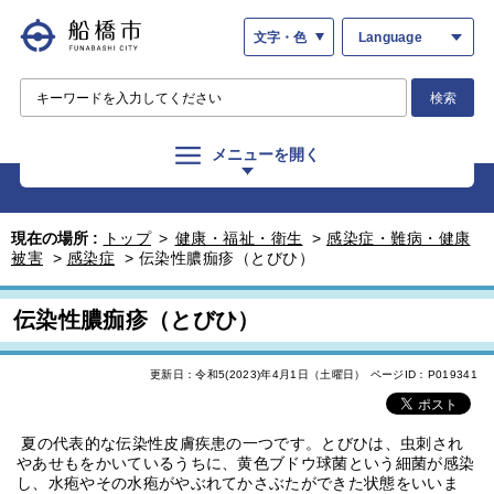
文字・色
Language
検索
メニューを開く
現在の場所 :
トップ
>
健康・福祉・衛生
>
感染症・難病・健康
被害
>
感染症
>
伝染性膿痂疹（とびひ）
伝染性膿痂疹（とびひ）
更新日：令和5(2023)年4月1日（土曜日）
ページID：P019341
夏の代表的な伝染性皮膚疾患の一つです。とびひは、虫刺され
やあせもをかいているうちに、黄色ブドウ球菌という細菌が感染
し、水疱やその水疱がやぶれてかさぶたができた状態をいいま