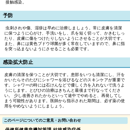
接触感染。
予防
虫刺されや傷、湿疹は早めに治療しましょう。常に皮膚を清潔
に保つように心がけ、手洗いをし、爪を短く切って、かきむしっ
たり、皮膚に傷をつけたりしないようにさせることが大切です。
また、鼻には黄色ブドウ球菌が多く常在していますので、鼻に指
を突っ込まないようにさせることも必要です。
感染拡大防止
皮膚の清潔を保つことが大切です。患部をいつも清潔にし、汗を
かいたらそのたびにシャワーを浴びるなどのスキンケアが重要で
す。シャワーの時には石けんなどで優しく力を入れないで洗うよ
うにします。とびひの治療はきちんと最後まで行なってくださ
い。 少し改善されたからといって途中でやめると、再発してし
まう可能性があります。医師から指示された期間は、必ず薬の使
用をやめないようにしましょう。
このページについてのご意見・お問い合わせ
保健所健康危機対策課 結核感染症係