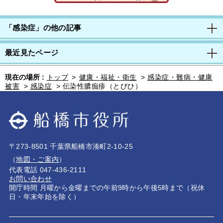
「感染症」の他の記事
最近見たページ
現在の場所 :
トップ
>
健康・福祉・衛生
>
感染症・難病・健康
被害
>
感染症
>
伝染性膿痂疹（とびひ）
〒273-8501 千葉県船橋市湊町2-10-25
（
地図・ご案内
）
代表電話 047-436-2111
お問い合わせ
開庁時間 月曜から金曜までの午前9時から午後5時まで（祝休
日・年末年始を除く）