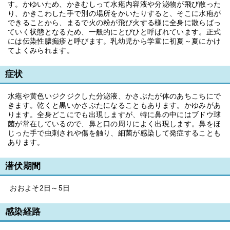
す。かゆいため、かきむしって水疱内容液や分泌物が飛び散った
り、かきこわした手で別の場所をかいたりすると、そこに水疱が
できることから、まるで火の粉が飛び火する様に全身に散らばっ
ていく状態となるため、一般的にとびひと呼ばれています。正式
には伝染性膿痂疹と呼びます。乳幼児から学童に初夏～夏にかけ
てよくみられます。
症状
水疱や黄色いジクジクした分泌液、かさぶたが体のあちこちにで
きます。乾くと黒いかさぶたになることもあります。かゆみがあ
ります。全身どこにでも出現しますが、特に鼻の中にはブドウ球
菌が常在しているので、鼻と口の周りによく出現します。鼻をほ
じった手で虫刺されや傷を触り、細菌が感染して発症することも
あります。
潜伏期間
おおよそ2日～5日
感染経路