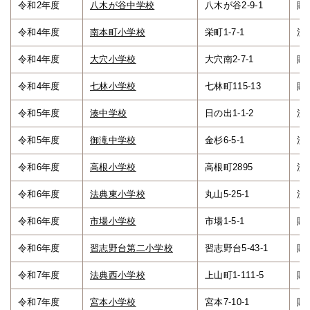
令和2年度
八木が谷中学校
八木が谷2-9-1
貯
令和4年度
南本町小学校
栄町1-7-1
流
令和4年度
大穴小学校
大穴南2-7-1
貯
令和4年度
七林小学校
七林町115-13
貯
令和5年度
湊中学校
日の出1-1-2
流
令和5年度
御滝中学校
金杉6-5-1
流
令和6年度
高根小学校
高根町2895
流
令和6年度
法典東小学校
丸山5-25-1
流
令和6年度
市場小学校
市場1-5-1
貯
令和6年度
習志野台第二小学校
習志野台5-43-1
貯
令和7年度
法典西小学校
上山町1-111-5
貯
令和7年度
宮本小学校
宮本7-10-1
貯