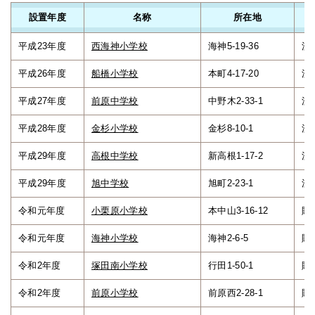
設置年度
名称
所在地
平成23年度
西海神小学校
海神5-19-36
流
平成26年度
船橋小学校
本町4-17-20
流
平成27年度
前原中学校
中野木2-33-1
流
平成28年度
金杉小学校
金杉8-10-1
流
平成29年度
高根中学校
新高根1-17-2
流
平成29年度
旭中学校
旭町2-23-1
流
令和元年度
小栗原小学校
本中山3-16-12
貯
令和元年度
海神小学校
海神2-6-5
貯
令和2年度
塚田南小学校
行田1-50-1
貯
令和2年度
前原小学校
前原西2-28-1
貯