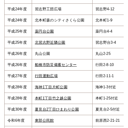
平成24年度
習志野工団広場
習志野4-12
平成24年度
北本町森のシティさくら公園
北本町1-9
平成25年度
薬円台公園
薬円台4-4
平成25年度
北習志野近隣公園
習志野台3-4
平成26年度
丸山公園
丸山2-25
平成26年度
船橋市防災備蓄センター
行田2-8-10
平成27年度
行田運動広場
行田2-11-1
平成28年度
海神1丁目片町公園
海神1-3付近
平成28年度
本町1丁目竹之越公園
本町1-25付近
平成30年度
夏見台2丁目ひまわり公園
夏見台2-5付近
令和6年度
東部公民館
前原西2-21-21