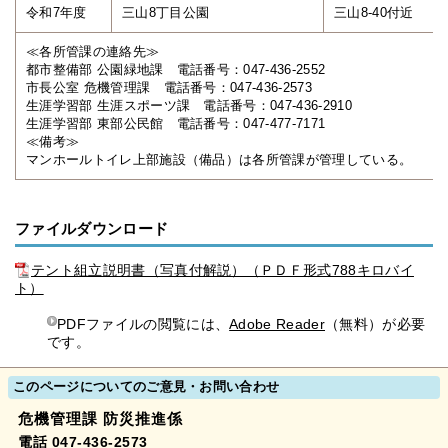
令和7年度
三山8丁目公園
三山8-40付近
≪各所管課の連絡先≫
都市整備部 公園緑地課 電話番号：047-436-2552
市長公室 危機管理課 電話番号：047-436-2573
生涯学習部 生涯スポーツ課 電話番号：047-436-2910
生涯学習部 東部公民館 電話番号：047-477-7171
≪備考≫
マンホールトイレ上部施設（備品）は各所管課が管理している。
ファイルダウンロード
テント組立説明書（写真付解説）（ＰＤＦ形式788キロバイ
ト）
PDFファイルの閲覧には、
Adobe Reader
（無料）が必要
です。
このページについてのご意見・お問い合わせ
危機管理課 防災推進係
電話 047-436-2573