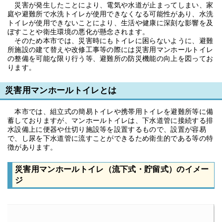
災害が発生したことにより、電気や水道が止まってしまい、家
庭や避難所で水洗トイレが使用できなくなる可能性があり、水洗
トイレが使用できないことにより、生活や健康に深刻な影響を及
ぼすことや衛生環境の悪化が懸念されます。
そのため本市では、災害時にもトイレに困らないように、避難
所施設の建て替えや改修工事等の際には災害用マンホールトイレ
の整備を可能な限り行う等、避難所の防災機能の向上を図ってお
ります。
災害用マンホールトイレとは
本市では、組立式の簡易トイレや携帯用トイレを避難所等に備
蓄しておりますが、マンホールトイレは、下水道管に接続する排
水設備上に便器や仕切り施設等を設置するもので、設置が容易
で、し尿を下水道管に流すことができるため衛生的である等の特
徴があります。
災害用マンホールトイレ（流下式・貯留式）のイメー
ジ