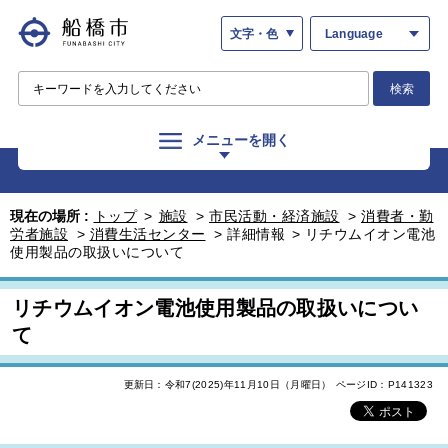
文字・色
Language
検索
メニューを開く
現在の場所 :
トップ
>
施設
>
市民活動・経済施設
>
消費者・勤
労者施設
>
消費生活センター
>
詳細情報
>
リチウムイオン電池
使用製品の取扱いについて
リチウムイオン電池使用製品の取扱いについ
て
更新日：令和7(2025)年11月10日（月曜日）
ページID：P141323