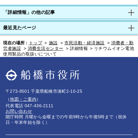
「詳細情報」の他の記事
最近見たページ
現在の場所 :
トップ
>
施設
>
市民活動・経済施設
>
消費者・勤
労者施設
>
消費生活センター
>
詳細情報
>
リチウムイオン電池
使用製品の取扱いについて
〒273-8501 千葉県船橋市湊町2-10-25
（
地図・ご案内
）
代表電話 047-436-2111
お問い合わせ
開庁時間 月曜から金曜までの午前9時から午後5時まで（祝休
日・年末年始を除く）