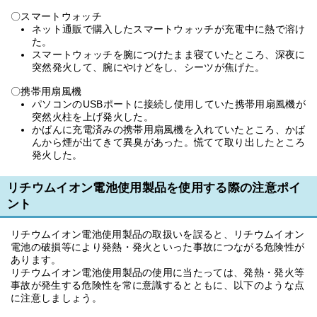
〇スマートウォッチ
ネット通販で購入したスマートウォッチが充電中に熱で溶け
た。
スマートウォッチを腕につけたまま寝ていたところ、深夜に
突然発火して、腕にやけどをし、シーツが焦げた。
〇携帯用扇風機
パソコンのUSBポートに接続し使用していた携帯用扇風機が
突然火柱を上げ発火した。
かばんに充電済みの携帯用扇風機を入れていたところ、かば
んから煙が出てきて異臭があった。慌てて取り出したところ
発火した。
リチウムイオン電池使用製品を使用する際の注意ポイ
ント
リチウムイオン電池使用製品の取扱いを誤ると、リチウムイオン
電池の破損等により発熱・発火といった事故につながる危険性が
あります。
リチウムイオン電池使用製品の使用に当たっては、発熱・発火等
事故が発生する危険性を常に意識するとともに、以下のような点
に注意しましょう。