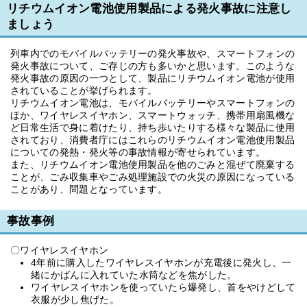
リチウムイオン電池使用製品による発火事故に注意し
ましょう
列車内でのモバイルバッテリーの発火事故や、スマートフォンの
発火事故について、ご存じの方も多いかと思います。このような
発火事故の原因の一つとして、製品にリチウムイオン電池が使用
されていることが挙げられます。
リチウムイオン電池は、モバイルバッテリーやスマートフォンの
ほか、ワイヤレスイヤホン、スマートウォッチ、携帯用扇風機な
ど日常生活で身に着けたり、持ち歩いたりする様々な製品に使用
されており、消費者庁にはこれらのリチウムイオン電池使用製品
についての発熱・発火等の事故情報が寄せられています。
また、リチウムイオン電池使用製品を他のごみと混ぜて廃棄する
ことが、ごみ収集車やごみ処理施設での火災の原因になっている
ことがあり、問題となっています。
事故事例
〇ワイヤレスイヤホン
4年前に購入したワイヤレスイヤホンが充電後に発火し、一
緒にかばんに入れていた水筒などを焦がした。
ワイヤレスイヤホンを使っていたら爆発し、首をやけどして
衣服が少し焦げた。