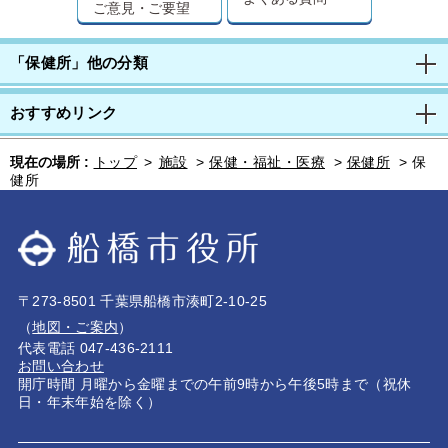
ご意見・ご要望
「保健所」他の分類
おすすめリンク
現在の場所 :
トップ
>
施設
>
保健・福祉・医療
>
保健所
>
保
健所
〒273-8501 千葉県船橋市湊町2-10-25
（
地図・ご案内
）
代表電話 047-436-2111
お問い合わせ
開庁時間 月曜から金曜までの午前9時から午後5時まで（祝休
日・年末年始を除く）