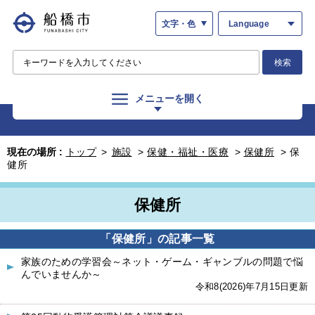
文字・色
Language
検索
メニューを開く
現在の場所 :
トップ
>
施設
>
保健・福祉・医療
>
保健所
>
保
健所
保健所
「保健所」の記事一覧
家族のための学習会～ネット・ゲーム・ギャンブルの問題で悩
んでいませんか～
令和8(2026)年7月15日更新