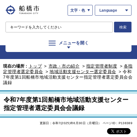
文字・色
Language
検索
メニューを開く
現在の場所 :
トップ
>
市政・市の紹介
>
指定管理者制度
>
各指
定管理者選定委員会
>
地域活動支援センター選定委員会
>
令和
7年度第1回船橋市地域活動支援センター指定管理者選定委員会会
議録
令和7年度第1回船橋市地域活動支援センター
指定管理者選定委員会会議録
更新日：令和7(2025)年6月30日（月曜日）
ページID：P138389