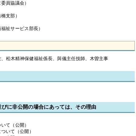
童委員協議会）
）
船橋支部）
局福祉サービス部長）
佐、松木精神保健福祉係長、與儀主任技師、木曽主事
並びに非公開の場合にあっては、その理由
いて（公開）
ついて（公開）