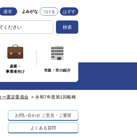
通常
つける
はずす
よみがな
検索
産業・
市政・市の紹介
事業者向け
ター選定委員会
>
令和7年度第1回船橋
お問い合わせ
ご意見・ご要望
よくある質問