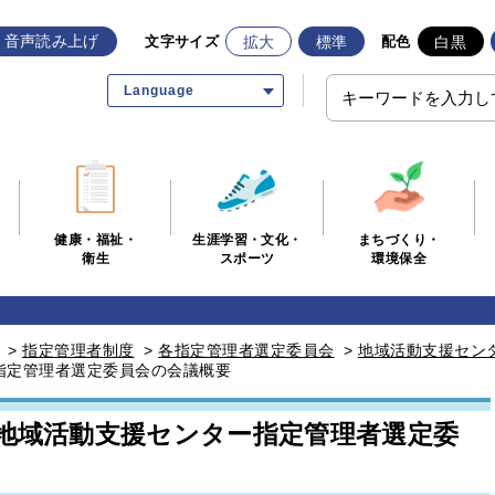
音声読み上げ
拡大
標準
白黒
文字サイズ
配色
Language
生涯学習・文化・
まちづくり・
健康・福祉・
スポーツ
環境保全
衛生
>
指定管理者制度
>
各指定管理者選定委員会
>
地域活動支援セン
指定管理者選定委員会の会議概要
市地域活動支援センター指定管理者選定委