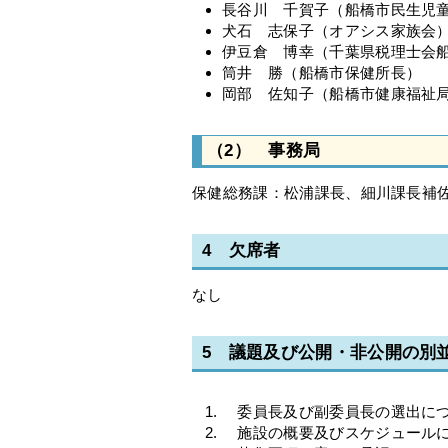
長谷川 千賀子（船橋市民生児
犬石 志保子（オアシス家族会
伊豆倉 博幸（千葉県税理士会
筒井 勝（船橋市保健所長）
岡部 佐知子（船橋市健康福祉
（2） 事務局
保健総務課：松浦課長、細川課長補
4 欠席者
なし
5 議題及び公開・非公開の別
委員長及び副委員長の選出につ
施設の概要及びスケジュールに