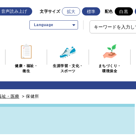
音声読み上げ
拡大
標準
白黒
文字サイズ
配色
Language
生涯学習・文化・
まちづくり・
健康・福祉・
スポーツ
環境保全
衛生
福祉・医療
>
保健所