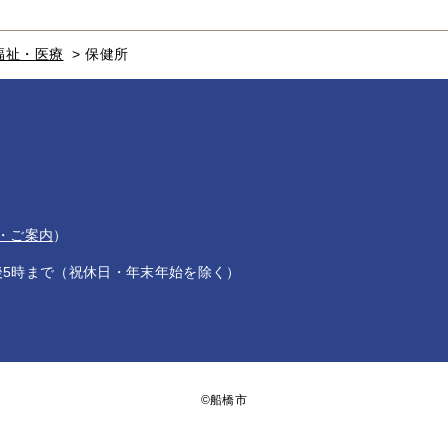
福祉・医療
>
保健所
・ご案内
）
後5時まで（祝休日・年末年始を除く）
©船橋市