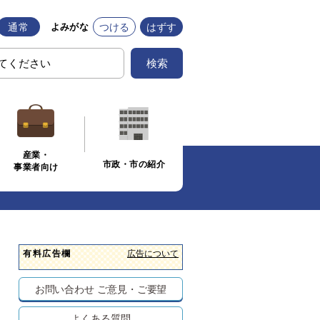
通常
つける
はずす
よみがな
検索
産業・
市政・市の紹介
事業者向け
有料広告欄
広告について
お問い合わせ
ご意見・ご要望
よくある質問