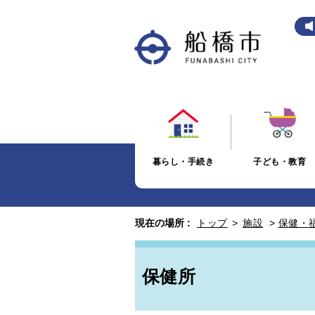
暮らし・手続き
子ども・教育
現在の場所 :
トップ
>
施設
>
保健・
保健所