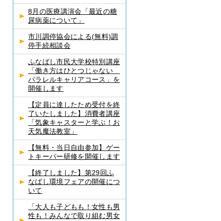
8月の医療講演会「最近の糖
尿病薬について」
市川調停協会による(無料)調
停手続相談会
ふなばし市民大学校特別講座
「働き方はひとつじゃない
パラレルキャリアコース」を
開催します
【定員に達したため受付を終
了いたしました】消費者講座
「気象キャスターと学ぶ！お
天気魔法教室」
【無料・当日自由参加】ゲー
トキーパー研修を開催します
【終了しました】第29回ふ
なばし環境フェアの開催につ
いて
「大人も子どもも！女性も男
性も！みんなで取り組む男女