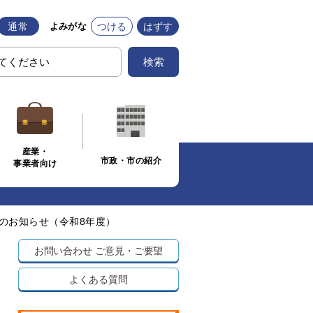
通常
つける
はずす
よみがな
検索
産業・
市政・市の紹介
事業者向け
のお知らせ（令和8年度）
お問い合わせ
ご意見・ご要望
よくある質問