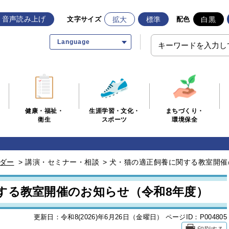
音声読み上げ
拡大
標準
白黒
文字サイズ
配色
Language
生涯学習・文化・
まちづくり・
健康・福祉・
スポーツ
環境保全
衛生
ダー
>
講演・セミナー・相談
>
犬・猫の適正飼養に関する教室開催
する教室開催のお知らせ（令和8年度）
更新日：令和8(2026)年6月26日（金曜日）
ページID：P004805