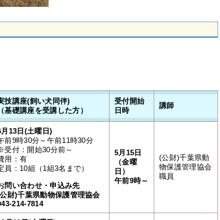
。
実技講座(飼い犬同伴)
受付開始
講師
（基礎講座を受講した方）
日時
6月13日(土曜日)
午前9時30分～午前11時30分
※受付：開始30分前～
5月15日
(公財)千葉県動
費用：有
（金曜
物保護管理協会
定員：10組（1組3名まで）
日）
職員
午前9時～
お問い合わせ・申込み先
(公財)千葉県動物保護管理協会
043-214-7814