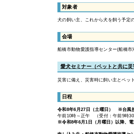
対象者
犬の飼い主、これから犬を飼う予定
会場
船橋市動物愛護指導センター(船橋市潮見
愛犬セミナー（ペットと共に災
災害に備え、災害時に飼い主とペッ
日程
令和8年6月27日（土曜日） ※台
午前10時～正午 （受付：午前9時3
※令和8年6月1日（月曜日）以降、
電