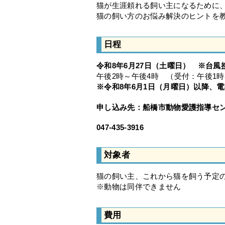
猫が生涯頼れる飼い主になるために
猫の飼い方のお悩み解決のヒントを
日程
令和8
年6月27
日（土曜日） ※台風
午後2時～午後4時 （受付：午後1時
※令和8年6月1日（月曜日）以降、
電
申し込み先：船橋市動物愛護指導セ
047-435-3916
対象者
猫の飼い主、これから猫を飼う予定
※動物は同伴できません
費用