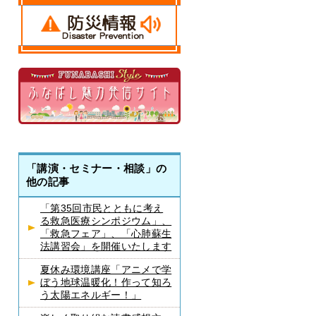
「講演・セミナー・相談」の
他の記事
「第35回市民とともに考え
る救急医療シンポジウム」、
「救急フェア」、「心肺蘇生
法講習会」を開催いたします
夏休み環境講座「アニメで学
ぼう地球温暖化！作って知ろ
う太陽エネルギー！」