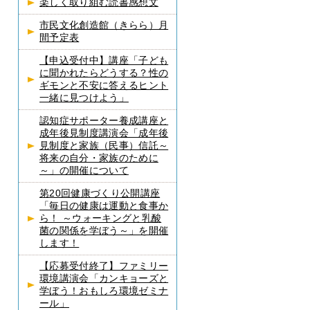
楽しく取り組む読書感想文
市民文化創造館（きらら）月
間予定表
【申込受付中】講座「子ども
に聞かれたらどうする？性の
ギモンと不安に答えるヒント
一緒に見つけよう」
認知症サポーター養成講座と
成年後見制度講演会「成年後
見制度と家族（民事）信託～
将来の自分・家族のために
～」の開催について
第20回健康づくり公開講座
「毎日の健康は運動と食事か
ら！ ～ウォーキングと乳酸
菌の関係を学ぼう～」を開催
します！
【応募受付終了】ファミリー
環境講演会「カンキョーズと
学ぼう！おもしろ環境ゼミナ
ール」