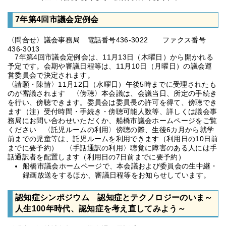
7年第4回市議会定例会
〈問合せ〉議会事務局 電話番号436-3022 ファクス番号
436-3013
7年第4回市議会定例会は、11月13日（木曜日）から開かれる
予定です。会期や審議日程等は、11月10日（月曜日）の議会運
営委員会で決定されます。
〈請願・陳情〉11月12日（水曜日）午後5時までに受理されたも
のが審議されます 〈傍聴〉本会議は、会議当日、所定の手続き
を行い、傍聴できます。委員会は委員長の許可を得て、傍聴でき
ます（注）受付時間・手続き・傍聴可能人数等、詳しくは議会事
務局にお問い合わせいただくか、船橋市議会ホームページをご覧
ください 〈託児ルームの利用〉傍聴の際、生後6カ月から就学
前までの児童等は、託児ルームを利用できます（利用日の10日前
までに要予約） 〈手話通訳の利用〉聴覚に障害のある人には手
話通訳者を配置します（利用日の7日前までに要予約）
船橋市議会ホームページで、本会議および委員会の生中継・
録画放送をするほか、審議日程等をお知らせしています。
認知症シンポジウム 認知症とテクノロジーのいま～
人生100年時代、認知症を考え直してみよう～