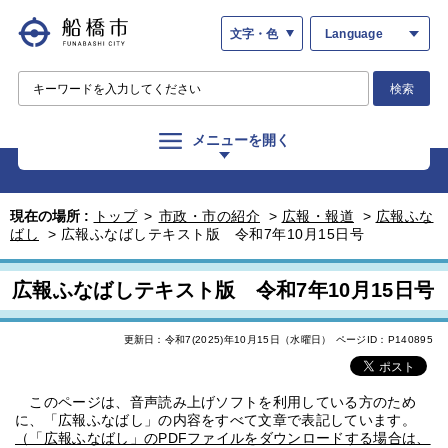
文字・色
Language
検索
メニューを開く
現在の場所 :
トップ
>
市政・市の紹介
>
広報・報道
>
広報ふな
ばし
>
広報ふなばしテキスト版 令和7年10月15日号
広報ふなばしテキスト版 令和7年10月15日号
更新日：令和7(2025)年10月15日（水曜日）
ページID：P140895
このページは、音声読み上げソフトを利用している方のため
に、「広報ふなばし」の内容をすべて文章で表記しています。
（「広報ふなばし」のPDFファイルをダウンロードする場合は、