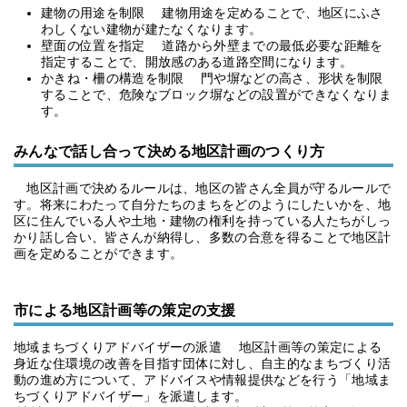
建物の用途を制限 建物用途を定めることで、地区にふさ
わしくない建物が建たなくなります。
壁面の位置を指定 道路から外壁までの最低必要な距離を
指定することで、開放感のある道路空間になります。
かきね・柵の構造を制限 門や塀などの高さ、形状を制限
することで、危険なブロック塀などの設置ができなくなりま
す。
みんなで話し合って決める地区計画のつくり方
地区計画で決めるルールは、地区の皆さん全員が守るルールで
す。将来にわたって自分たちのまちをどのようにしたいかを、地
区に住んでいる人や土地・建物の権利を持っている人たちがしっ
かり話し合い、皆さんが納得し、多数の合意を得ることで地区計
画を定めることができます。
市による地区計画等の策定の支援
地域まちづくりアドバイザーの派遣 地区計画等の策定による
身近な住環境の改善を目指す団体に対し、自主的なまちづくり活
動の進め方について、アドバイスや情報提供などを行う「地域ま
ちづくりアドバイザー」を派遣します。