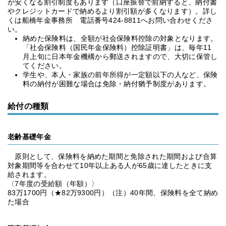
が安くなる割引制度もあります（口座振替で前納すると、納付書
やクレジットカードで納めるより割引額が多くなります）。詳し
くは船橋年金事務所 電話番号424-8811へお問い合わせくださ
い。
納めた保険料は、全額が社会保険料控除の対象となります。
「社会保険料（国民年金保険料）控除証明書」は、毎年11
月上旬に日本年金機構から郵送されますので、大切に保管し
てください。
学生や、本人・家族の前年所得が一定額以下の人など、保険
料の納付が困難な場合は免除・納付猶予制度があります。
給付の種類
老齢基礎年金
原則として、保険料を納めた期間と免除された期間および合算
対象期間等を合わせて10年以上ある人が65歳に達したときに支
給されます。
〈7年度の受給額（年額）〉
83万1700円（★82万9300円）（注）40年間、保険料を全て納め
た場合