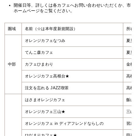
開催日等、詳しくは各カフェへお問い合わせいただくか、市
ホームページをご覧ください。
圏域
名前（☆は本年度新規開設）
所在
オレンジカフェなつみ
夏見
てんこ森カフェ
夏見
中部
カフェひまわり
金杉
オレンジカフェ高根台★
高根
注文を忘れる JAZZ喫茶
高根
はさまオレンジカフェ
飯山
オレンジカフェ三山★
三山
オレンジカフェ in ディアフレンドならしの
習志
ひだまりカフェ★
田喜