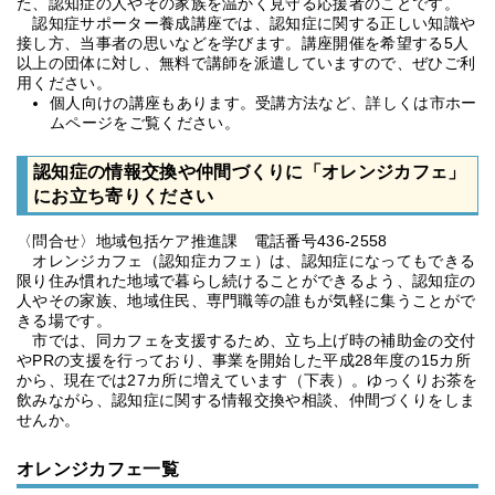
た、認知症の人やその家族を温かく見守る応援者のことです。
認知症サポーター養成講座では、認知症に関する正しい知識や
接し方、当事者の思いなどを学びます。講座開催を希望する5人
以上の団体に対し、無料で講師を派遣していますので、ぜひご利
用ください。
個人向けの講座もあります。受講方法など、詳しくは市ホー
ムページをご覧ください。
認知症の情報交換や仲間づくりに「オレンジカフェ」
にお立ち寄りください
〈問合せ〉地域包括ケア推進課 電話番号436-2558
オレンジカフェ（認知症カフェ）は、認知症になってもできる
限り住み慣れた地域で暮らし続けることができるよう、認知症の
人やその家族、地域住民、専門職等の誰もが気軽に集うことがで
きる場です。
市では、同カフェを支援するため、立ち上げ時の補助金の交付
やPRの支援を行っており、事業を開始した平成28年度の15カ所
から、現在では27カ所に増えています（下表）。ゆっくりお茶を
飲みながら、認知症に関する情報交換や相談、仲間づくりをしま
せんか。
オレンジカフェ一覧