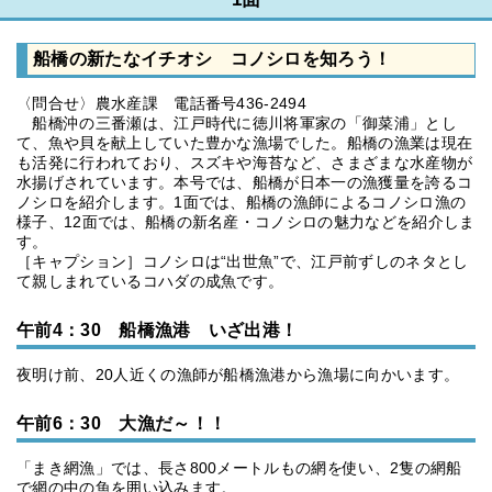
船橋の新たなイチオシ コノシロを知ろう！
〈問合せ〉農水産課 電話番号436-2494
船橋沖の三番瀬は、江戸時代に徳川将軍家の「御菜浦」とし
て、魚や貝を献上していた豊かな漁場でした。船橋の漁業は現在
も活発に行われており、スズキや海苔など、さまざまな水産物が
水揚げされています。本号では、船橋が日本一の漁獲量を誇るコ
ノシロを紹介します。1面では、船橋の漁師によるコノシロ漁の
様子、12面では、船橋の新名産・コノシロの魅力などを紹介しま
す。
［キャプション］コノシロは“出世魚”で、江戸前ずしのネタとし
て親しまれているコハダの成魚です。
午前4：30 船橋漁港 いざ出港！
夜明け前、20人近くの漁師が船橋漁港から漁場に向かいます。
午前6：30 大漁だ～！！
「まき網漁」では、長さ800メートルもの網を使い、2隻の網船
で網の中の魚を囲い込みます。