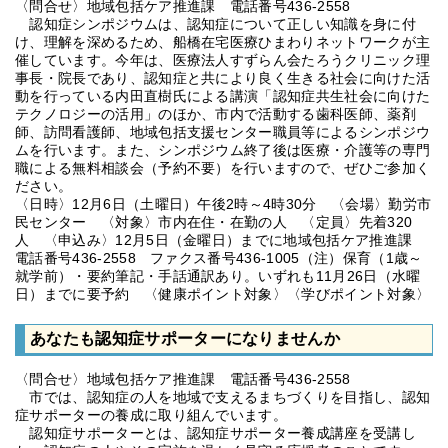
〈問合せ〉地域包括ケア推進課 電話番号436-2558
認知症シンポジウムは、認知症について正しい知識を身に付
け、理解を深めるため、船橋在宅医療ひまわりネットワークが主
催しています。今年は、医療法人すずらん会たろうクリニック理
事長・院長であり、認知症と共により良く生きる社会に向けた活
動を行っている内田直樹氏による講演「認知症共生社会に向けた
テクノロジーの活用」のほか、市内で活動する歯科医師、薬剤
師、訪問看護師、地域包括支援センター職員等によるシンポジウ
ムを行います。また、シンポジウム終了後は医療・介護等の専門
職による無料相談会（予約不要）を行いますので、ぜひご参加く
ださい。
〈日時〉12月6日（土曜日）午後2時～4時30分 〈会場〉勤労市
民センター 〈対象〉市内在住・在勤の人 〈定員〉先着320
人 〈申込み〉12月5日（金曜日）までに地域包括ケア推進課
電話番号436-2558 ファクス番号436-1005（注）保育（1歳～
就学前）・要約筆記・手話通訳あり。いずれも11月26日（水曜
日）までに要予約 〈健康ポイント対象〉〈学びポイント対象〉
あなたも認知症サポーターになりませんか
〈問合せ〉地域包括ケア推進課 電話番号436-2558
市では、認知症の人を地域で支えるまちづくりを目指し、認知
症サポーターの養成に取り組んでいます。
認知症サポーターとは、認知症サポーター養成講座を受講し