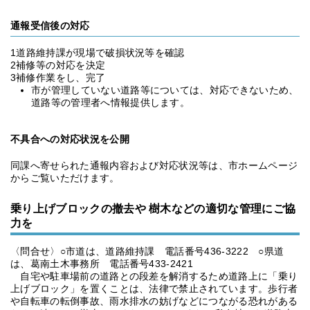
通報受信後の対応
1道路維持課が現場で破損状況等を確認
2補修等の対応を決定
3補修作業をし、完了
市が管理していない道路等については、対応できないため、
道路等の管理者へ情報提供します。
不具合への対応状況を公開
同課へ寄せられた通報内容および対応状況等は、市ホームページ
からご覧いただけます。
乗り上げブロックの撤去や 樹木などの適切な管理にご協
力を
〈問合せ〉○市道は、道路維持課 電話番号436-3222 ○県道
は、葛南土木事務所 電話番号433-2421
自宅や駐車場前の道路との段差を解消するため道路上に「乗り
上げブロック」を置くことは、法律で禁止されています。歩行者
や自転車の転倒事故、雨水排水の妨げなどにつながる恐れがある