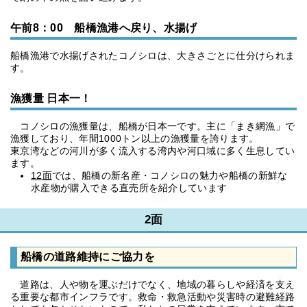
午前8：00 船橋漁港へ戻り、水揚げ
船橋漁港で水揚げされたコノシロは、大きさごとに仕分けられま
す。
漁獲量 日本一！
コノシロの漁獲量は、船橋が日本一です。主に「まき網漁」で
漁獲しており、年間1000トン以上の漁獲量を誇ります。
東京湾などの河川が多く流入する湾内や河口域に多く生息してい
ます。
12面
では、船橋の新名産・コノシロの魅力や船橋の新鮮な
水産物が購入できる直売所を紹介しています
2面
船橋の道路維持にご協力を
道路は、人や物を運ぶだけでなく、地域の暮らしや経済を支え
る重要な都市インフラです。救命・救急活動や災害時の避難経路