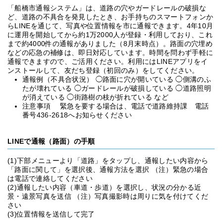
「船橋市通報システム」は、道路の穴やガードレールの破損な
ど、道路の不具合を発見したとき、お手持ちのスマートフォンか
らLINEを通じて、写真や位置情報を市に通報できます。4年10月
に運用を開始してから約1万2000人が登録・利用しており、これ
まで約4000件の通報がありました（8月末時点）。路面の穴埋め
などの応急の補修は、即日対応しています。時間を問わず手軽に
通報できますので、ご活用ください。利用にはLINEアプリをイ
ンストールして、友だち登録（初回のみ）をしてください。
通報例（不具合状況） ◯路面に穴が開いている ◯側溝のふ
たが壊れている ◯ガードレールが破損している ◯道路照明
が消えている ◯街路樹の枝が折れている など
注意事項 緊急を要する場合は、電話で道路維持課 電話
番号436-2618へお知らせください
LINEで通報（路面）の手順
(1)下部メニューより「道路」をタップし、通報したい内容から
「路面に関して」を選択後、通報方法を選択 （注）緊急の場合
は電話で連絡してください
(2)通報したい内容（車道・歩道）を選択し、状況の分かる近
景・遠景写真を送信 （注）写真撮影時は周りに気を付けてくだ
さい
(3)位置情報を送信して完了