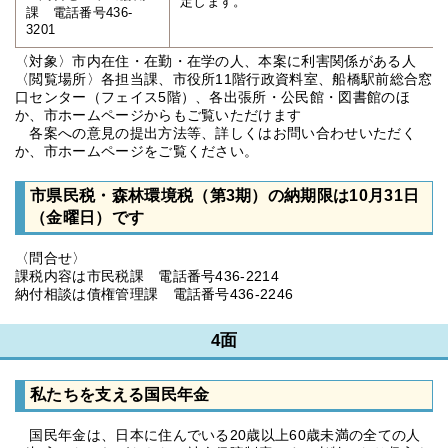
定します。
課 電話番号436-
3201
〈対象〉市内在住・在勤・在学の人、本案に利害関係がある人
〈閲覧場所〉各担当課、市役所11階行政資料室、船橋駅前総合窓
口センター（フェイス5階）、各出張所・公民館・図書館のほ
か、市ホームページからもご覧いただけます
各案への意見の提出方法等、詳しくはお問い合わせいただく
か、市ホームページをご覧ください。
市県民税・森林環境税（第3期）の納期限は10月31日
（金曜日）です
〈問合せ〉
課税内容は市民税課 電話番号436-2214
納付相談は債権管理課 電話番号436-2246
4面
私たちを支える国民年金
国民年金は、日本に住んでいる20歳以上60歳未満の全ての人