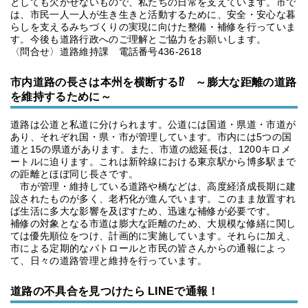
としても欠かせないもので、私たちの日常を支えています。市で
は、市民一人一人が生き生きと活動するために、安全・安心な暮
らしを支えるみちづくりの実現に向けた整備・補修を行っていま
す。今後も道路行政へのご理解とご協力をお願いします。
〈問合せ〉道路維持課 電話番号436-2618
市内道路の長さは本州を横断する⁉ ～膨大な距離の道路
を維持するために～
道路は公道と私道に分けられます。公道には国道・県道・市道が
あり、それぞれ国・県・市が管理しています。市内には5つの国
道と15の県道があります。また、市道の総延長は、1200キロメ
ートルに迫ります。これは新幹線における東京駅から博多駅まで
の距離とほぼ同じ長さです。
市が管理・維持している道路や橋などは、高度経済成長期に建
設されたものが多く、老朽化が進んでいます。このまま放置すれ
ば生活に多大な影響を及ぼすため、迅速な補修が必要です。
補修の対象となる市道は膨大な距離のため、大規模な修繕に関し
ては優先順位をつけ、計画的に実施しています。それらに加え、
市による定期的なパトロールと市民の皆さんからの通報によっ
て、日々の道路管理と維持を行っています。
道路の不具合を見つけたら LINEで通報！