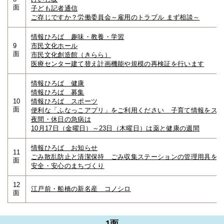
面
子ども記者通信
ご存じですか？労働委員会～雇用のトラブル まず相談～
情報ひろば 趣味・教養・学習
9
市民文化ホール
面
市民文化創造館（きらら）
医療センター建て替え計画機能や規模の再検証を行います
情報ひろば 健康
情報ひろば 募集
10
情報ひろば スポーツ
面
便利な「ふなっこアプリ」をご利用ください 子育て情報をス
夜間・休日の急病は
10月17日（金曜日）～23日（木曜日）は薬と健康の週間
情報ひろば お知らせ
11
ごみ散乱防止と清潔保持 ごみ収集ステーションの管理用具を
面
安全・安心のまちづくり
12
江戸前・船橋の新名産 コノシロ
面
1面