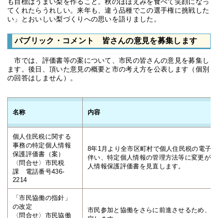
も目標はうまい梨を作ること。秋のほほえみを食べて笑顔になっ
てくれたらうれしい。来年も、違う品種でこの選手権に挑戦した
い」とおいしい梨づくりへの思いを語りました。
パブリック・コメント 皆さんの意見を募集します
市では、評価書等の案について、市民の皆さんの意見を募集し
ます。後日、頂いた意見の概要と市の考え方を公表します（個別
の回答はしません）。
名称
内容
個人住民税に関する
事務の特定個人情報
8年1月より全市区町村で個人住民税の電子
保護評価書（案）
伴い、特定個人情報の管理方法等に変更が生
〈問合せ〉市民税
人情報保護評価書を見直します。
課 電話番号436-
2214
「市民協働の指針」
の改定
市民参加と協働をさらに前進させるため、「
〈問合せ〉市民協働