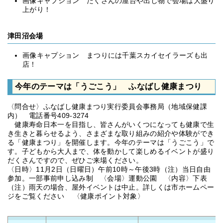
画像キャプション たくさんの屋台や出し物で会場は大盛り
上がり！
津田沼会場
画像キャプション まつりには千葉スカイセイラーズも出
店！
今年のテーマは「うごこう」 ふなばし健康まつり
〈問合せ〉ふなばし健康まつり実行委員会事務局（地域保健課
内） 電話番号409-3274
健康寿命日本一を目指し、皆さんがいくつになっても健康で生
き生きと暮らせるよう、さまざまな取り組みの紹介や体験ができ
る「健康まつり」を開催します。今年のテーマは「うごこう」で
す。子どもから大人まで、体を動かして楽しめるイベントが盛り
だくさんですので、ぜひご来場ください。
〈日時〉11月2日（日曜日）午前10時～午後3時（注）当日自由
参加。一部事前申し込み制 〈会場〉運動公園 〈内容〉下表
（注）雨天の場合、屋外イベントは中止。詳しくは市ホームペー
ジをご覧ください 〈健康ポイント対象〉