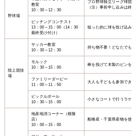
プロ野球独立リーグ球団の
教室
（注）事前申し込みは終了
10：30～12：30
野球場
ピッチングコンテスト
13：00～15：00（14：30
狙った的に球を投げ込み得
最終受け付け）
サッカー教室
持ち物不要！どなたでも参
10：30～12：30
モルック
棒を投げて木製のピンを倒
10：30～15：00
陸上競技
場
ファミリーダービー
大人も子どもも参加できる
11：00～11：50
ピックルボール
小さなコートで行うラケッ
10：30～15：00
地産地消コーナー（模擬
店）
船橋産・千葉県産物を使用
10：00～15：00