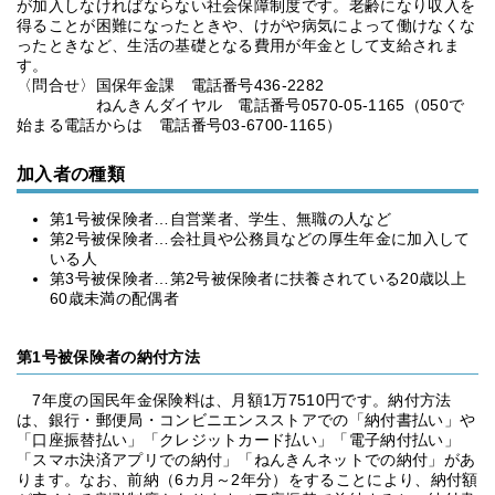
が加入しなければならない社会保障制度です。老齢になり収入を
得ることが困難になったときや、けがや病気によって働けなくな
ったときなど、生活の基礎となる費用が年金として支給されま
す。
〈問合せ〉国保年金課 電話番号436-2282
ねんきんダイヤル 電話番号0570-05-1165（050で
始まる電話からは 電話番号03-6700-1165）
加入者の種類
第1号被保険者…自営業者、学生、無職の人など
第2号被保険者…会社員や公務員などの厚生年金に加入して
いる人
第3号被保険者…第2号被保険者に扶養されている20歳以上
60歳未満の配偶者
第1号被保険者の納付方法
7年度の国民年金保険料は、月額1万7510円です。納付方法
は、銀行・郵便局・コンビニエンスストアでの「納付書払い」や
「口座振替払い」「クレジットカード払い」「電子納付払い」
「スマホ決済アプリでの納付」「ねんきんネットでの納付」があ
ります。なお、前納（6カ月～2年分）をすることにより、納付額