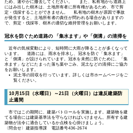
ため、速やかに撤去してください。 また、私有地から道路上
にはみ出した樹木は、土地所有者に所有権があるため、市で剪
定・伐採することができません。 私有地の樹木が原因で事故
が発生すると、土地所有者の責任が問われる場合がありますの
で、剪定・伐採等、樹木の適切な維持管理をお願いします。
冠水を防ぐため道路の 「集水ます」や「側溝」の清掃を
近年の気候変動により、短時間に大雨が降ることが多くなって
います。 道路には、雨水を排水し、冠水を防ぐ「集水ます」
と「側溝」が設けられています。冠水を未然に防ぐために、「集
水ます」などにたまった落ち葉やごみ、泥土などの清掃にご協力
をお願いします。
泥土等の回収を行っています。詳しくは市ホームページをご
覧ください。
10月15日（水曜日）～21日（火曜日）は違反建築防
止週間
市ではこの期間に、建築パトロールを実施します。建築物を建
てる場合には建築基準法を守らなければいけません。所有する建
築物が法令に適合しているか点検を心掛けましょう。
〈問合せ〉建築指導課 電話番号436-2674