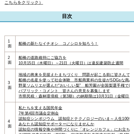
こちらをクリック）
目次
1
船橋の新たなイチオシ コノシロを知ろう！
面
2
船橋の道路維持にご協力を
面
10月15日（水曜日）～21日（火曜日）は違反建築防止週間
地域の将来を見据えたまちづくり 問題が起こる前に皆さんで
船橋の名産を使って社会体験 市船商業科の生徒がSDGsな商品
3
野菜ソムリエが選んだ“おいしい梨” 船芳園が全国梨選手権で日
面
パブリック・コメント 皆さんの意見を募集します
市県民税・森林環境税（第3期）の納期限は10月31日（金曜日）
私たちを支える国民年金
7年第4回市議会定例会
認知症シンポジウム 認知症とテクノロジーのいま～人生100
4
あなたも認知症サポーターになりませんか
面
認知症の情報交換や仲間づくりに「オレンジカフェ」にお立ち