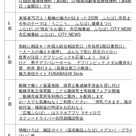
(1)国民健康保険料（第5期） (2)後期高齢者医療保険料（第4期）
日（金曜日）です
来場者75万人！船橋の魅力が詰まった2日間 ふなばし市民まつ
5
今年のテーマは「うごこう」 ふなばし健康まつり
面
ふなばしの“現在”をお届け 市広報番組 ふなばしCITY NEWS
市広報番組 ふなばし CITY NEWS
気軽に相談を！外国人総合相談窓口（市役所1階11番窓口）
一人一人の備えを後押し みんなで安心 防災のイロハ
6
世界が注目！デフリンピックを応援しよう Vol.1
面
ひと 男子デフバレーボール デフリンピック メダル獲得を目
督 村井 貴行さん（高根台第三小教員）
魅力発信サイト FUNABASHI Style
船橋で働くと返還免除 保育士養成修学資金を貸し付け
船橋市私立保育園・こども園保育士等就職フェアを開催
「船橋市保育所等利用のご案内」を配布します
7
お一人でも気兼ねなくご利用ください 「搾乳できます」掲示
面
給付金・補助金の申請をお忘れなく
「広報ふなばし」はスマホアプリ マチイロで
タクシードライバー合同就職説明会
情報ひろば 施設ガイド（温浴施設ふなばしメグスパ ・プラネ
8
けいじ板