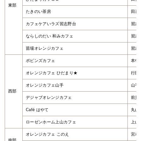
東部
たきのい茶房
田喜
カフェケアいラズ習志野台
習志
ならしのだい 和みカフェ
習志
苗場オレンジカフェ
習志
ポピンズカフェ
本中
オレンジカフェ ひだまり★
行田
オレンジカフェ山手
山手
西部
デジャブオレンジカフェ
前貝
Café はやて
丸山
ローゼンホーム上山カフェ
上山
オレンジカフェ このえ
宮本
南部