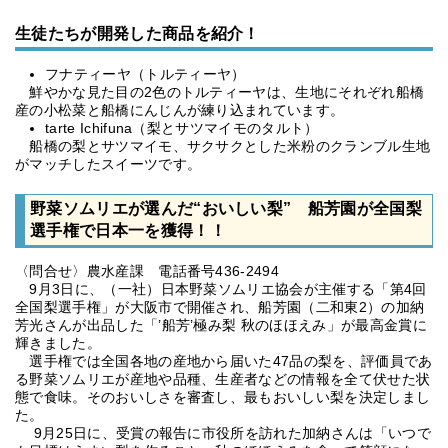
生徒たちが開発した商品を紹介！
フナティーヤ（トルティーヤ）
鮮やかな見た目の2色のトルティーヤは、生地にそれぞれ船橋
産の小松菜と船橋にんじんが練り込まれています。
tarte Ichifuna（梨とサツマイモのタルト）
船橋の梨とサツマイモ、サクサクとした米粉のクランブル生地
がマッチしたスイーツです。
野菜ソムリエが選んだ“おいしい梨” 船芳園が全国梨
選手権で日本一を獲得！！
〈問合せ〉農水産課 電話番号436-2494
9月3日に、（一社）日本野菜ソムリエ協会が主催する「第4回
全国梨選手権」が大阪市で開催され、船芳園（二和東2）の加納
芳光さんが出品した「’船芳’極み梨 秋のほほえみ」が最高金賞に
輝きました。
選手権では全国各地の産地から届いた47品の梨を、評価員であ
る野菜ソムリエが産地や品種、生産者などの情報を全て伏せた状
態で食味。そのおいしさを審査し、最もおいしい梨を決定しまし
た。
9月25日に、受賞の報告に市役所を訪れた加納さんは「いつで