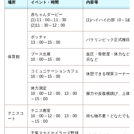
場所
イベント・時間
内容等
赤ちゃんダービー
(1) 11：00～11：30
(1)ハイハイの部（0～1歳
(2)11：30～12：00
ボッチャ
パラリンピック正式種目！
13：00～15：00
ブース出展
血圧・骨密度・体力などの
体育館
10：00～15：00
示など
コミュニケーションカフェ
休憩できる喫茶コーナー（
10：00～15：00
体力測定
10：00～12：00、13：00
握力や反復横跳び、上体起
～15：00
テニス教室
テニスコ
10：00～12：00、13：00
持ち物不要！どなたでも参
ート
～15：00
千葉スカイセイラーズ野球