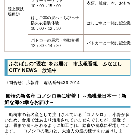
フリーマーケット
衣類、雑貨、本、おもちゃ
10：00～15：00
陸上競技
場周辺
はしご車の展示・ちびっ子
防火衣着装体験
はしご車と一緒に記念撮影
10：00～12：30
パトカーの展示・移動交番
パトカーと一緒に記念撮影
12：30～14：30
ふなばしの“現在”をお届け 市広報番組 ふなばし
CITY NEWS 放送中
〈問合せ〉広報課 電話番号436-2014
船橋の新名産 コノシロ漁に密着！ ～漁獲量日本一！新
鮮な海の幸をお届け～
船橋市の新名産として注目されている「コノシロ」。小骨が多
いため、食用ではあまり活用されていませんでしたが、最近で
は、骨まで食べられるように加工され、給食や食卓に登場してい
ます。 コノシロの魅力と、大迫力の漁の様子をお届けしま