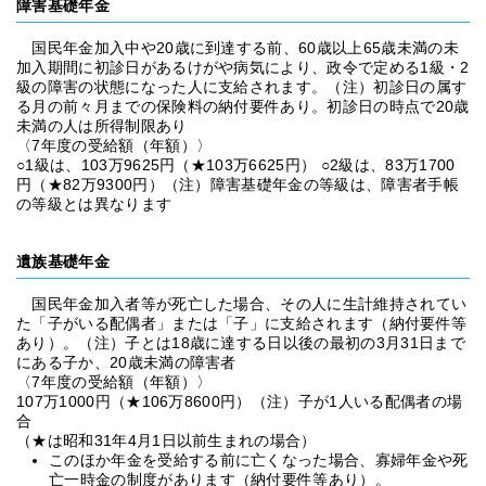
障害基礎年金
国民年金加入中や20歳に到達する前、60歳以上65歳未満の未
加入期間に初診日があるけがや病気により、政令で定める1級・2
級の障害の状態になった人に支給されます。（注）初診日の属す
る月の前々月までの保険料の納付要件あり。初診日の時点で20歳
未満の人は所得制限あり
〈7年度の受給額（年額）〉
○1級は、103万9625円（★103万6625円） ○2級は、83万1700
円（★82万9300円）（注）障害基礎年金の等級は、障害者手帳
の等級とは異なります
遺族基礎年金
国民年金加入者等が死亡した場合、その人に生計維持されてい
た「子がいる配偶者」または「子」に支給されます（納付要件等
あり）。（注）子とは18歳に達する日以後の最初の3月31日まで
にある子か、20歳未満の障害者
〈7年度の受給額（年額）〉
107万1000円（★106万8600円）（注）子が1人いる配偶者の場
合
（★は昭和31年4月1日以前生まれの場合）
このほか年金を受給する前に亡くなった場合、寡婦年金や死
亡一時金の制度があります（納付要件等あり）。