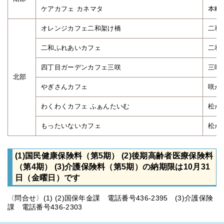
ケアカフェ カネマタ
本町
オレンジカフェ二和架け橋
二和
二和ふれあいカフェ
二和
四丁目ガーデンカフェ三咲
三咲
北部
やぎさんカフェ
咲が
わくわくカフェ ふぁんたいむ
松が
もったいないカフェ
松が
(1)国民健康保険料（第5期） (2)後期高齢者医療保険料
（第4期） (3)介護保険料（第5期）の納期限は10月31
日（金曜日）です
〈問合せ〉(1) (2)国保年金課 電話番号436-2395 (3)介護保険
課 電話番号436-2303