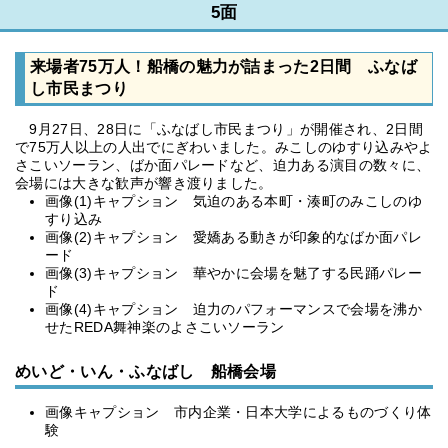
5面
来場者75万人！船橋の魅力が詰まった2日間 ふなば
し市民まつり
9月27日、28日に「ふなばし市民まつり」が開催され、2日間
で75万人以上の人出でにぎわいました。みこしのゆすり込みやよ
さこいソーラン、ばか面パレードなど、迫力ある演目の数々に、
会場には大きな歓声が響き渡りました。
画像(1)キャプション 気迫のある本町・湊町のみこしのゆ
すり込み
画像(2)キャプション 愛嬌ある動きが印象的なばか面パレ
ード
画像(3)キャプション 華やかに会場を魅了する民踊パレー
ド
画像(4)キャプション 迫力のパフォーマンスで会場を沸か
せたREDA舞神楽のよさこいソーラン
めいど・いん・ふなばし 船橋会場
画像キャプション 市内企業・日本大学によるものづくり体
験