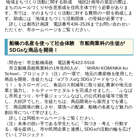
地域まちづくり活動に関する助成 地区計画等の策定の際は、
まちのルールづくりや合意形成を住民主体で行う必要がありま
す。市では、そのまちづくり活動に対する費用の一部を助成しま
す。助成には「地域まちづくり活動団体」の登録が必要です。
詳しくは都市計画課 電話番号436-2526までお問い合わせい
ただくか、市ホームページをご覧ください。
船橋の名産を使って社会体験 市船商業科の生徒が
SDGsな商品を開発！
〈問合せ〉市立船橋高校 電話番号422-5516
市立船橋高校商業科の1年生80人が、「MIRAI KOMINKA for
School」プロジェクト（注）の一環で、地元の農産物を使用した
商品を開発。生徒たちは「αプラスαなSDGsフードをつくろ
う！」をスローガンに、食品ロス削減等に取り組む農家や地元企
業と協力し、トルティーヤとタルトを完成させました。「ふなば
し市民まつり」や千葉ジェッツふなばしの公式戦会場等で販売
し、大好評でした。生徒たちは、商品開発から販売までを通し
て、商品開発の難しさや、環境への配慮、船橋の名産など魅力の
創出等について学びました。
詳しくは同校ホームページをご覧ください。
（注）未来の担い手である学生たちに「気づき・考え・行動す
る」場を提供し、市や民間企業と連携しSDGsの活動の輪を広げ
ていくプロジェクト