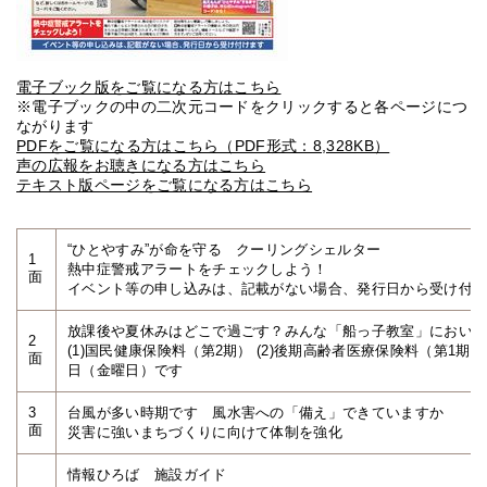
電子ブック版をご覧になる方はこちら
※電子ブックの中の二次元コードをクリックすると各ページにつ
ながります
PDFをご覧になる方はこちら（PDF形式：8,328KB）
声の広報をお聴きになる方はこちら
テキスト版ページをご覧になる方はこちら
“ひとやすみ”が命を守る クーリングシェルター
1
熱中症警戒アラートをチェックしよう！
面
イベント等の申し込みは、記載がない場合、発行日から受け付
放課後や夏休みはどこで過ごす？みんな「船っ子教室」におい
2
(1)国民健康保険料（第2期） (2)後期高齢者医療保険料（第1期）
面
日（金曜日）です
3
台風が多い時期です 風水害への「備え」できていますか
面
災害に強いまちづくりに向けて体制を強化
情報ひろば 施設ガイド