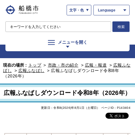
文字・色
Language
検索
メニューを開く
現在の場所 :
トップ
>
市政・市の紹介
>
広報・報道
>
広報ふな
ばし
>
広報ふなばし
>
広報ふなばしダウンロード令和8年
（2026年）
広報ふなばしダウンロード令和8年（2026年）
更新日：令和8(2026)年8月1日（土曜日）
ページID：P143404