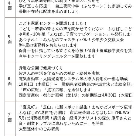
ひとり親家庭等向けの制度・事業のご活用を
4
学び直しを応援！ 自主夜間中学（ふなラ～ン）に参加してみ
面
長期不在時は配達を止めましょう
こども家庭センターを開設しました！
こども・若者の皆さんの声を聞かせてください ふなばしこど
令和8～10年版「ふなばし子育てナビゲーション」を発行しまし
5
あつまれ！！みんなのフェスティバル！少年少女交歓大会
面
8年度の保育料をお知らせします
保育士を目指している皆さんを応援！保育士養成修学資金を貸
今年もクーリングシェルターを開放します
身近な公園で健康づくり
皆さんの生活を守るための補助・給付を実施
6
電気自動車・太陽光発電システム等の導入費用の一部を助成
面
10月1日（木曜日）～ 難病患者援助金の申請方法と支給金額が
「声の広報」「点字広報」を送付します
固定資産税・都市計画税（第1期）の納期限は4月30日（木曜日
「夏見町」「芝山」に新スポット誕生！まちかどスポーツ広場
ふなばしの“現在”をお届け 市広報番組 ふなばしCITYNEWS 
7
5月は消費者月間！講演会 経済アナリストの森永 康平さんと
面
資・副業トラブルに遭わないために～」を開催
大型連休中のごみ収集