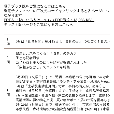
電子ブック版をご覧になる方はこちら
※電子ブックの中の二次元コードをクリックすると各ページにつ
ながります
PDFをご覧になる方はこちら（PDF形式：13,936 KB）
テキスト版ページをご覧になる方はこちら
1
6月は「食育月間」毎月19日は「食育の日」 つなごう！食のバ
面
健康と元気をつくる！「食育」のチカラ
2
子ども記者通信
面
コノシロを主人公にした絵本が寄贈されました
「広報ふなばし」でコノシロを特集
6月30日（火曜日）まで 透明・半透明の袋でも可燃ごみが出せ
IHEAT要員・災害時看護職ボランティアを募集～地域のために
6月は「土砂災害防止月間」です 事前の備えが、命を守る
3
市独自 6月30日（火曜日）までに手続きを 食料品等価格高騰
面
7月～在宅医療・介護を担う家族の負担を軽減します 医療的ケ
高齢者等の買い物を支援 買い物サポート店の一覧を配布しま
6月15日（月曜日）まで 郵送で受け付け 市営住宅の入居者を
市県民税・森林環境税の税額決定納税通知書は6月10日（水曜日