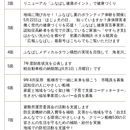
2面
リニューアル「ふなばし健康ポイント」で健康づくり
地域に飛び出せ！！ふなばし夏のボランティア体験を開催し
5月22日は「ほじょ犬の日」 知っていますか？身体障害者
働く世代の健康づくりを応援！「ふなばし健康宣言事業所」
3面
認知症高齢者を在宅で介護しているご家族へ「やすらぎ支援
はかない光が心を癒やす 初夏の風物詩 ホタル観賞会
「広報ふなばし」最新号はこちらでもご覧いただけます
4面
ふなばしメディカルタウン構想の実現を目指して 海老川上
7年度財政状況を公表します
5面
軽自動車税の納期限は6月1日（月曜日）です
9年4月採用 船橋市で一緒に未来を描こう 市職員を募集（
認知症の人にやさしい船橋
6面
家庭と地域をつなぐ架け橋「子育て支援コーディネーター」
生きがい福祉事業団シルバー会員を募集
避難所運営委員会の活動を支援します
防災資機材の購入費等を補助 災害から地域を守る「自主防
みんなでつくる環境にやさしいまち クリーン船橋530の日
7面
皆さんの生活を守るための補助・給付を実施
地域での防犯活動を支援中！