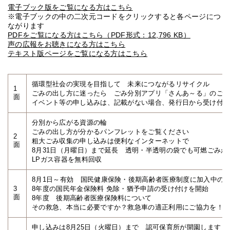
電子ブック版をご覧になる方はこちら
※電子ブックの中の二次元コードをクリックすると各ページにつ
ながります
PDFをご覧になる方はこちら（PDF形式：12,796 KB）
声の広報をお聴きになる方はこちら
テキスト版ページをご覧になる方はこちら
循環型社会の実現を目指して 未来につながるリサイクル
1
ごみの出し方に迷ったら ごみ分別アプリ「さんあ～る」のご
面
イベント等の申し込みは、記載がない場合、発行日から受け付
分別から広がる資源の輪
ごみの出し方が分かるパンフレットをご覧ください
2
粗大ごみ収集の申し込みは便利なインターネットで
面
8月31日（月曜日）まで延長 透明・半透明の袋でも可燃ごみが
LPガス容器を無料回収
8月1日～有効 国民健康保険・後期高齢者医療制度に加入中の
3
8年度の国民年金保険料 免除・猶予申請の受け付けを開始
面
8年度 後期高齢者医療保険料について
その救急、本当に必要ですか？救急車の適正利用にご協力を！
申し込みは8月25日（火曜日）まで 認可保育所が開園します