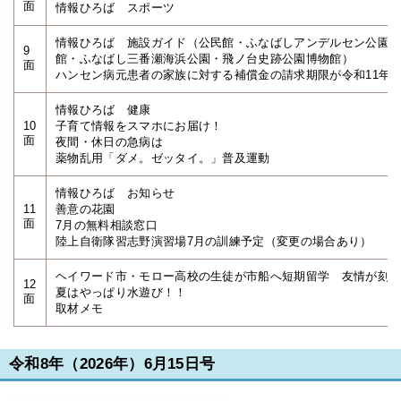
面
情報ひろば スポーツ
情報ひろば 施設ガイド（公民館・ふなばしアンデルセン公園
9
館・ふなばし三番瀬海浜公園・飛ノ台史跡公園博物館）
面
ハンセン病元患者の家族に対する補償金の請求期限が令和11年11
情報ひろば 健康
10
子育て情報をスマホにお届け！
面
夜間・休日の急病は
薬物乱用「ダメ。ゼッタイ。」普及運動
情報ひろば お知らせ
11
善意の花園
面
7月の無料相談窓口
陸上自衛隊習志野演習場7月の訓練予定（変更の場合あり）
ヘイワード市・モロー高校の生徒が市船へ短期留学 友情が刻む
12
夏はやっぱり水遊び！！
面
取材メモ
令和8年（2026年）6月15日号