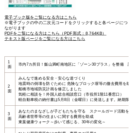
電子ブック版をご覧になる方はこちら
※電子ブックの中の二次元コードをクリックすると各ページにつ
ながります
PDFをご覧になる方はこちら（PDF形式：8,764KB）
テキスト版ページをご覧になる方はこちら
1
市内7カ所目！飯山満町南地区に「ゾーン30プラス」を整備 
面
みんなで進める安全・安心な道づくり
地震時の倒壊を防ぐために 危険なブロック塀等の撤去費用を助
2
船橋市地域防災計画を修正しました
面
気軽に相談を！外国人総合相談窓口（市役所1階11番窓口）
軽自動車税の納付書は5月8日（金曜日）に発送します。納期限は
あなたのまなざしが子どもたちを守る スクールガード活動を
3
高齢者世帯等の住まいに関する費用を助成
面
東葉健康ウォーク～歩いて感じる、30年の変化～