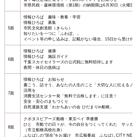
市県民税・森林環境税（第1期）の納期限は6月30日（火曜日
情報ひろば 趣味・教養・学習
情報ひろば 募集
5面
市民文化創造館（きらら）
知りたいを一つに「ふわぽ。」
イベント等の申し込みは、記載がない場合、15日から受け付
情報ひろば 健康
情報ひろば 施設ガイド
6面
千葉スカイセイラーズの公式戦に無料招待します
夜間・休日の急病は
情報ひろば お知らせ
書こう、話そう、あなたの人生のこと「大切な人に伝えるノ
活用を
7面
消費生活センター発「無料で点検します」に注意！
安全・安心のまちづくり
自死遺族支援「わかちあいの会 ひだまりin船橋」
クボタスピアーズ船橋・東京ベイ 準優勝
ひと 市船での日々が、今の自分をつくってくれた サッカーU
8面
（市立船橋高校出身）
ふなばしの“現在”をお届け 市広報番組 ふなばしCITY NEW