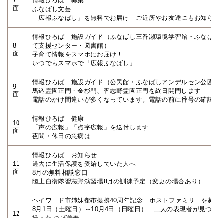
7
情報ひろば 募集
面
ふなばし文芸
「広報ふなばし」を無料でお届け ご近所やお友達にもお知ら
情報ひろば 施設ガイド（ふなばし三番瀬環境学習館・ふなば
8
て支援センター・図書館）
面
子育て情報をスマホにお届け！
いつでもスマホで「広報ふなばし」
情報ひろば 施設ガイド（公民館・ふなばしアンデルセン公園
9
馬込霊園正門・金杉門、習志野霊園正門を終日開門します
面
電話のかけ間違いが多くなっています。電話の前に番号の確認
情報ひろば 健康
10
「声の広報」「点字広報」を送付します
面
夜間・休日の急病は
情報ひろば お知らせ
11
過去に生活保護を受給していた人へ
面
8月の無料相談窓口
陸上自衛隊習志野演習場8月の訓練予定（変更の場合あり）
ヘイワード市姉妹都市提携40周年記念 ホストファミリーを募
8月1日（土曜日）～10月4日（日曜日） 二人の表現者が見つ
12
撮った つげ義春―