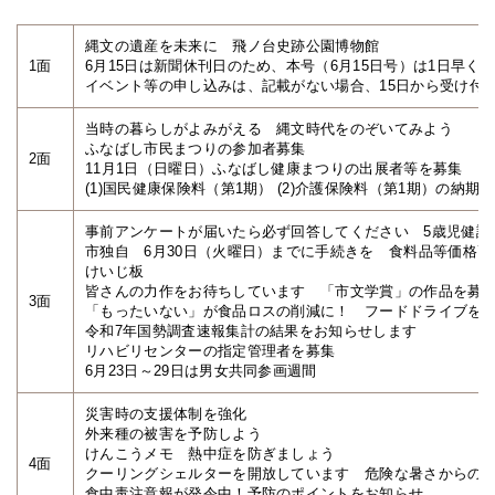
縄文の遺産を未来に 飛ノ台史跡公園博物館
1面
6月15日は新聞休刊日のため、本号（6月15日号）は1日早く6
イベント等の申し込みは、記載がない場合、15日から受け付
当時の暮らしがよみがえる 縄文時代をのぞいてみよう
ふなばし市民まつりの参加者募集
2面
11月1日（日曜日）ふなばし健康まつりの出展者等を募集
(1)国民健康保険料（第1期） (2)介護保険料（第1期）の納期
事前アンケートが届いたら必ず回答してください 5歳児健診
市独自 6月30日（火曜日）までに手続きを 食料品等価格
けいじ板
皆さんの力作をお待ちしています 「市文学賞」の作品を募
3面
「もったいない」が食品ロスの削減に！ フードドライブを
令和7年国勢調査速報集計の結果をお知らせします
リハビリセンターの指定管理者を募集
6月23日～29日は男女共同参画週間
災害時の支援体制を強化
外来種の被害を予防しよう
けんこうメモ 熱中症を防ぎましょう
4面
クーリングシェルターを開放しています 危険な暑さからの
食中毒注意報が発令中！予防のポイントをお知らせ