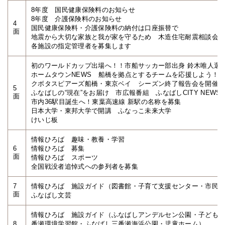
8年度 国民健康保険料のお知らせ
8年度 介護保険料のお知らせ
4
国民健康保険料・介護保険料の納付は口座振替で
面
地震から大切な家族と我が家を守るため 木造住宅耐震相談会
各施設の指定管理者を募集します
初のワールドカップ出場へ！！市船サッカー部出身 鈴木唯人選
ホームタウンNEWS 船橋を拠点とするチームを応援しよう！
クボタスピアーズ船橋・東京ベイ シーズン終了報告会を開催
5
ふなばしの“現在”をお届け 市広報番組 ふなばしCITY NEWS
面
市内36駅目誕生へ！東葉高速線 新駅の名称を募集
日本大学・東邦大学で開講 ふなっこ未来大学
けいじ板
情報ひろば 趣味・教養・学習
6
情報ひろば 募集
面
情報ひろば スポーツ
全国戦没者追悼式への参列者を募集
7
情報ひろば 施設ガイド（図書館・子育て支援センター・市民
面
ふなばし文芸
情報ひろば 施設ガイド（ふなばしアンデルセン公園・子ども
8
番瀬環境学習館・ふなばし三番瀬海浜公園・児童ホーム）