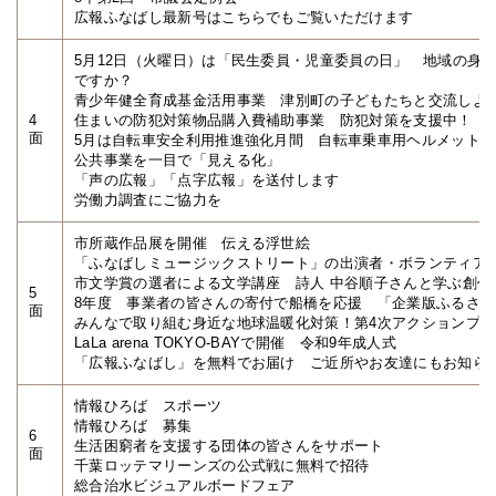
広報ふなばし最新号はこちらでもご覧いただけます
5月12日（火曜日）は「民生委員・児童委員の日」 地域の身
ですか？
青少年健全育成基金活用事業 津別町の子どもたちと交流しよ
4
住まいの防犯対策物品購入費補助事業 防犯対策を支援中！
面
5月は自転車安全利用推進強化月間 自転車乗車用ヘルメット
公共事業を一目で「見える化」
「声の広報」「点字広報」を送付します
労働力調査にご協力を
市所蔵作品展を開催 伝える浮世絵
「ふなばしミュージックストリート」の出演者・ボランティアを
市文学賞の選者による文学講座 詩人 中谷順子さんと学ぶ創作
5
8年度 事業者の皆さんの寄付で船橋を応援 「企業版ふるさ
面
みんなで取り組む身近な地球温暖化対策！第4次アクションプ
LaLa arena TOKYO-BAYで開催 令和9年成人式
「広報ふなばし」を無料でお届け ご近所やお友達にもお知ら
情報ひろば スポーツ
情報ひろば 募集
6
生活困窮者を支援する団体の皆さんをサポート
面
千葉ロッテマリーンズの公式戦に無料で招待
総合治水ビジュアルボードフェア