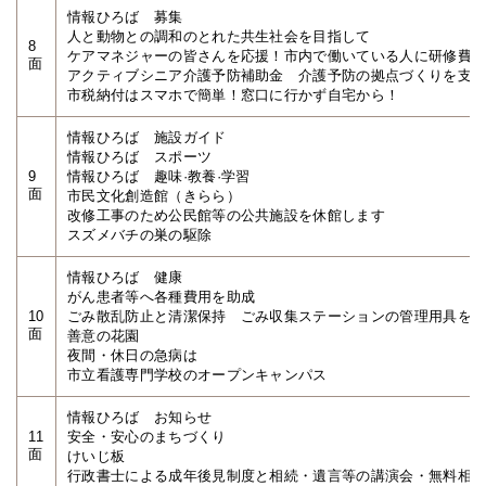
情報ひろば 募集
人と動物との調和のとれた共生社会を目指して
8
ケアマネジャーの皆さんを応援！市内で働いている人に研修費
面
アクティブシニア介護予防補助金 介護予防の拠点づくりを支
市税納付はスマホで簡単！窓口に行かず自宅から！
情報ひろば 施設ガイド
情報ひろば スポーツ
9
情報ひろば 趣味·教養·学習
面
市民文化創造館（きらら）
改修工事のため公民館等の公共施設を休館します
スズメバチの巣の駆除
情報ひろば 健康
がん患者等へ各種費用を助成
10
ごみ散乱防止と清潔保持 ごみ収集ステーションの管理用具を
面
善意の花園
夜間・休日の急病は
市立看護専門学校のオープンキャンパス
情報ひろば お知らせ
11
安全・安心のまちづくり
面
けいじ板
行政書士による成年後見制度と相続・遺言等の講演会・無料相