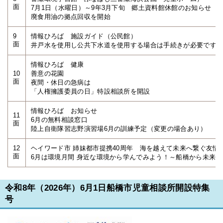
面
7月1日（水曜日）～9年3月下旬 郷土資料館休館のお知らせ
廃食用油の拠点回収を開始
9
情報ひろば 施設ガイド（公民館）
面
井戸水を使用し公共下水道を使用する場合は手続きが必要です
情報ひろば 健康
10
善意の花園
面
夜間・休日の急病は
「人権擁護委員の日」特設相談所を開設
情報ひろば お知らせ
11
6月の無料相談窓口
面
陸上自衛隊習志野演習場6月の訓練予定（変更の場合あり）
12
ヘイワード市 姉妹都市提携40周年 海を越えて未来へ繋ぐ友情
面
6月は環境月間 身近な環境から学んでみよう！～船橋から未来
令和8年（2026年）6月1日船橋市児童相談所開設特集
号