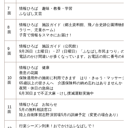
7
情報ひろば 趣味・教養・学習
面
ふなばし文芸
情報ひろば 施設ガイド（郷土資料館、飛ノ台史跡公園博物館
8
ラリー、児童ホーム）
面
子育て情報をスマホにお届け！
情報ひろば 施設ガイド（公民館）
9
9月26日（土曜日）・27（日曜日）「ふなばし市民まつり」の
面
電話のかけ間違いが多くなっています。お電話の前に番号の確
情報ひろば 健康
善意の花園
10
保険適用外の施術に利用できます はり・きゅう・マッサージ
面
65歳以上の皆さんへ 介護保険料の納め忘れはありませんか
夜間・休日の急病は
6月30日まで不正大麻・けし撲滅運動実施中
情報ひろば お知らせ
11
5月の無料相談窓口
面
陸上自衛隊習志野演習場5月の訓練予定（変更の場合あり）
行楽シーズン到来！おでかけはふなばしで！