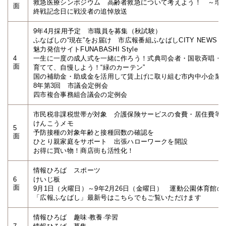
救急医療シンポジウム 高齢者救急について考えよう！ ～増
面
終戦記念日に戦没者の追悼放送
9年4月採用予定 市職員を募集（秋試験）
ふなばしの“現在”をお届け 市広報番組ふなばしCITY NEWS
魅力発信サイトFUNABASHI Style
4
一生に一度の成人式を一緒に作ろう！式典司会者・国歌斉唱・
面
育てて、自慢しよう！“緑のカーテン”
国の補助金・助成金を活用して賃上げに取り組む市内中小企業
8年第3回 市議会定例会
四市複合事務組合議会の定例会
市民税非課税世帯が対象 介護保険サービスの食費・居住費等
けんこうメモ
5
予防接種の対象年齢と接種回数の確認を
面
ひとり親家庭をサポート 出張ハローワークを開設
お得に買い物！商店街も活性化！
情報ひろば スポーツ
6
けいじ板
面
9月1日（火曜日）～9年2月26日（金曜日） 運動公園体育館
「広報ふなばし」最新号はこちらでもご覧いただけます
情報ひろば 趣味·教養·学習