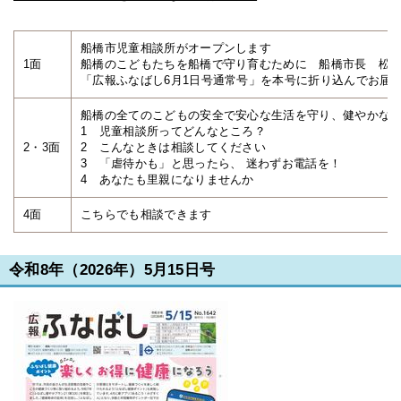
船橋市児童相談所がオープンします
1面
船橋のこどもたちを船橋で守り育むために 船橋市長 松
「広報ふなばし6月1日号通常号」を本号に折り込んでお届
船橋の全てのこどもの安全で安心な生活を守り、健やかな
1 児童相談所ってどんなところ？
2・3面
2 こんなときは相談してください
3 「虐待かも」と思ったら、 迷わずお電話を！
4 あなたも里親になりませんか
4面
こちらでも相談できます
令和8年（2026年）5月15日号