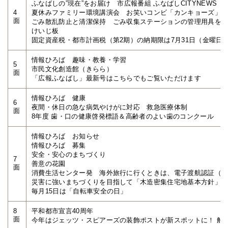
ふなばしの”現在”をお届け 市広報番組 ふなばしCITYNEWS
4
夏休みファミリー環境講演会 お笑いコンビ「カンキョーズ」
面
ごみ散乱防止と清潔保持 ごみ収集ステーションの管理用具を
けいじ板
固定資産税・都市計画税（第2期）の納期限は7月31日（金曜日
情報ひろば 趣味・教養・学習
5
市民文化創造館（きらら）
面
「広報ふなばし」最新号はこちらでもご覧いただけます
情報ひろば 健康
6
夜間・休日の急な病気やけがに対応 救急医療体制
面
8年度 歯・口の健康啓発標語＆高齢者のよい歯のコンクール 
情報ひろば お知らせ
情報ひろば 募集
安全・安心のまちづくり
7
善意の花園
面
消費生活センター発 海外旅行に行くときは、電子渡航認証（E
災害に強いまちづくりを目指して「木造密集住宅地基本方針」
毎月15日は「自転車安全の日」
8
平和都市宣言40周年
面
今年はジェッツ・スピアーズの装飾ポストが新スポットに！ 船