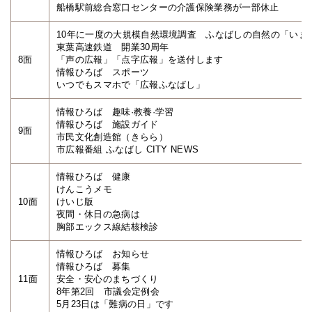
船橋駅前総合窓口センターの介護保険業務が一部休止
10年に一度の大規模自然環境調査 ふなばしの自然の「いま
東葉高速鉄道 開業30周年
8面
「声の広報」「点字広報」を送付します
情報ひろば スポーツ
いつでもスマホで「広報ふなばし」
情報ひろば 趣味·教養·学習
情報ひろば 施設ガイド
9面
市民文化創造館（きらら）
市広報番組 ふなばし CITY NEWS
情報ひろば 健康
けんこうメモ
10面
けいじ版
夜間・休日の急病は
胸部エックス線結核検診
情報ひろば お知らせ
情報ひろば 募集
11面
安全・安心のまちづくり
8年第2回 市議会定例会
5月23日は「難病の日」です