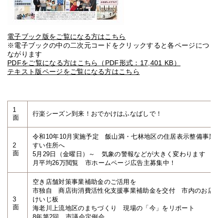
電子ブック版をご覧になる方はこちら
※電子ブックの中の二次元コードをクリックすると各ページにつ
ながります
PDFをご覧になる方はこちら（PDF形式：17,401 KB）
テキスト版ページをご覧になる方はこちら
1
行楽シーズン到来！おでかけはふなばしで！
面
令和10年10月実施予定 飯山満・七林地区の住居表示整備事
2
すい住所へ
面
5月29日（金曜日）～ 気象の警報などが大きく変わります
月平均26万閲覧 市ホームページ広告主募集中！
空き店舗対策事業補助金のご活用を
市独自 商店街消費活性化支援事業補助金を交付 市内のお店
3
けいじ板
面
海老川上流地区のまちづくり 現場の「今」をリポート
8年第2回 市議会定例会