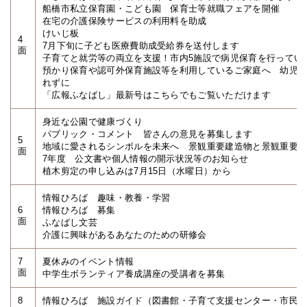
船橋市私立保育園・こども園 保育士等就職フェアを開催
在宅の介護保険サービスの利用料を助成
けいじ板
4
7月下旬に子ども医療費助成受給券を送付します
面
子育てと就労等の両立を支援！市内5施設で病児保育を行ってい
預かり保育や認可外保育施設等を利用しているご家庭へ 幼児
れずに
「広報ふなばし」最新号はこちらでもご覧いただけます
身近な公園で健康づくり
パブリック・コメント 皆さんの意見を募集します
5
地域に愛されるシンボルを未来へ 景観重要建造物と景観重要
面
7年度 公文書や個人情報の開示状況等のお知らせ
植木剪定の申し込みは7月15日（水曜日）から
情報ひろば 趣味・教養・学習
6
情報ひろば 募集
面
ふなばし文芸
介護に興味があるあなたのための研修会
7
夏休みのイベント情報
面
中学生ボランティア養成講座の受講者を募集
8
情報ひろば 施設ガイド（図書館・子育て支援センター・市民