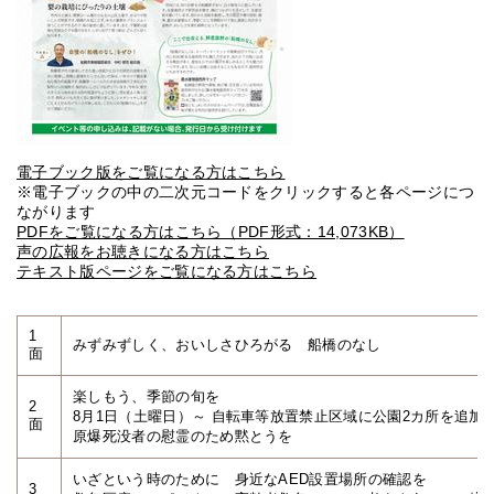
電子ブック版をご覧になる方はこちら
※電子ブックの中の二次元コードをクリックすると各ページにつ
ながります
PDFをご覧になる方はこちら（PDF形式：14,073KB）
声の広報をお聴きになる方はこちら
テキスト版ページをご覧になる方はこちら
1
みずみずしく、おいしさひろがる 船橋のなし
面
楽しもう、季節の旬を
2
8月1日（土曜日）～ 自転車等放置禁止区域に公園2カ所を追加
面
原爆死没者の慰霊のため黙とうを
いざという時のために 身近なAED設置場所の確認を
3