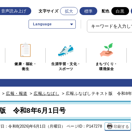
音声読み上げ
拡大
標準
白黒
文字サイズ
配色
Language
生涯学習・文化・
まちづくり・
健康・福祉・
スポーツ
環境保全
衛生
>
広報・報道
>
広報ふなばし
>
広報ふなばしテキスト版 令和8年
版 令和8年6月1日号
印刷する
日：令和8(2026)年6月1日（月曜日）
ページID：P147278