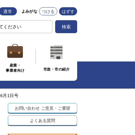
通常
つける
はずす
よみがな
検索
産業・
市政・市の紹介
事業者向け
6月1日号
お問い合わせ
ご意見・ご要望
よくある質問