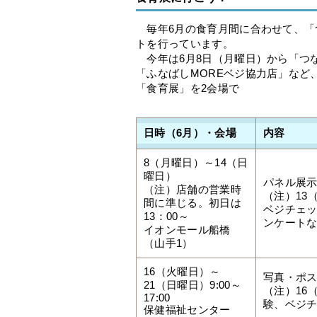
毎年6月の食育月間に合わせて、「
トを行っています。
今年は6月8日（月曜日）から「つ
「ふなばしMOREベジ協力店」など
「食育展」を2会場で
日時（6月）・会場
内容
8（月曜日）～14（日
曜日）
パネル展
（注）店舗の営業時
（注）13
間に準じる。初日は
ベジチェ
13：00～
ンケート
イオンモール船橋
（山手1）
16（火曜日）～
写真・ポ
21（日曜日）9:00～
（注）16（
17:00
験、ベジ
保健福祉センター