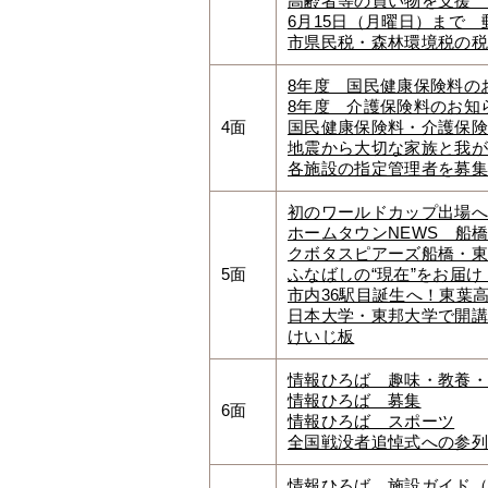
高齢者等の買い物を支援 
6月15日（月曜日）まで
市県民税・森林環境税の税
8年度 国民健康保険料の
8年度 介護保険料のお知
4面
国民健康保険料・介護保険
地震から大切な家族と我が
各施設の指定管理者を募集
初のワールドカップ出場へ
ホームタウンNEWS 船
クボタスピアーズ船橋・東
5面
ふなばしの“現在”をお届け
市内36駅目誕生へ！東葉
日本大学・東邦大学で開講
けいじ板
情報ひろば 趣味・教養・
情報ひろば 募集
6面
情報ひろば スポーツ
全国戦没者追悼式への参列
情報ひろば 施設ガイド（