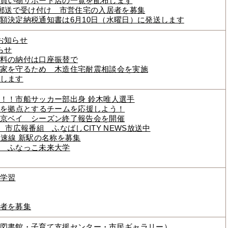
買い物サポート店の一覧を配布します
 郵送で受け付け 市営住宅の入居者を募集
額決定納税通知書は6月10日（水曜日）に発送します
お知らせ
らせ
料の納付は口座振替で
家を守るため 木造住宅耐震相談会を実施
します
！！市船サッカー部出身 鈴木唯人選手
橋を拠点とするチームを応援しよう！
京ベイ シーズン終了報告会を開催
 市広報番組 ふなばしCITY NEWS放送中
高速線 新駅の名称を募集
 ふなっこ未来大学
学習
者を募集
図書館・子育て支援センター・市民ギャラリー）