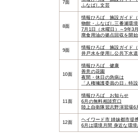
7面
ふなばし文芸
情報ひろば 施設ガイド（
物館・ふなばし三番瀬環境
8面
7月1日（水曜日）～9年
廃食用油の拠点回収を開始
情報ひろば 施設ガイド（
9面
井戸水を使用し公共下水道
情報ひろば 健康
善意の花園
10面
夜間・休日の急病は
「人権擁護委員の日」特設
情報ひろば お知らせ
11面
6月の無料相談窓口
陸上自衛隊習志野演習場6
ヘイワード市 姉妹都市提
12面
6月は環境月間 身近な環