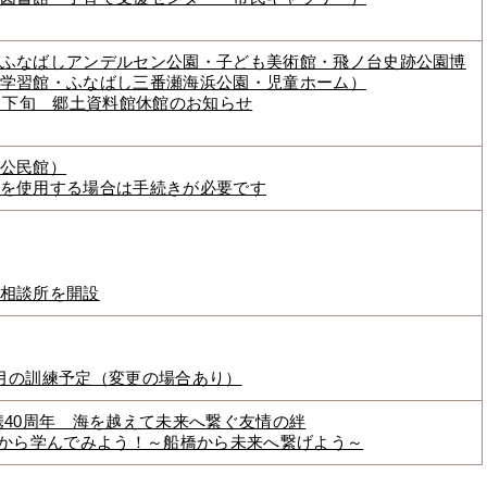
ふなばしアンデルセン公園・子ども美術館・飛ノ台史跡公園博
学習館・ふなばし三番瀬海浜公園・児童ホーム）
3月下旬 郷土資料館休館のお知らせ
公民館）
を使用する場合は手続きが必要です
相談所を開設
月の訓練予定（変更の場合あり）
携40周年 海を越えて未来へ繋ぐ友情の絆
境から学んでみよう！～船橋から未来へ繋げよう～