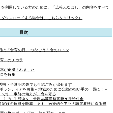
を利用している方のために、「広報ふなばし」の内容をすべて
をダウンロードする場合は、こちらをクリック）
目次
9日は「食育の日」 つなごう！食のバトン
育」のチカラ
本が寄贈されました
ロを特集
 透明・半透明の袋でも可燃ごみが出せます
護職ボランティアを募集～地域のために公助の担い手の一員に！～
」です 事前の備えが、命を守る
日）までに手続きを 食料品等価格高騰支援給付金
う家族の負担を軽減します 医療的ケア児の訪問看護に係る費