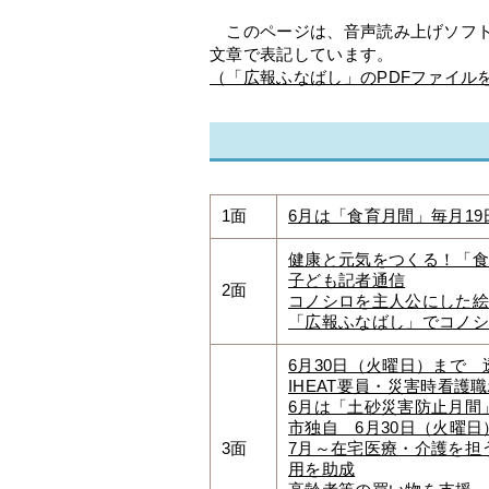
このページは、音声読み上げソフト
文章で表記しています。
（「広報ふなばし」のPDFファイル
1面
6月は「食育月間」毎月1
健康と元気をつくる！「食
子ども記者通信
2面
コノシロを主人公にした絵
「広報ふなばし」でコノシ
6月30日（火曜日）まで
IHEAT要員・災害時看
6月は「土砂災害防止月間
市独自 6月30日（火曜
3面
7月～在宅医療・介護を担
用を助成