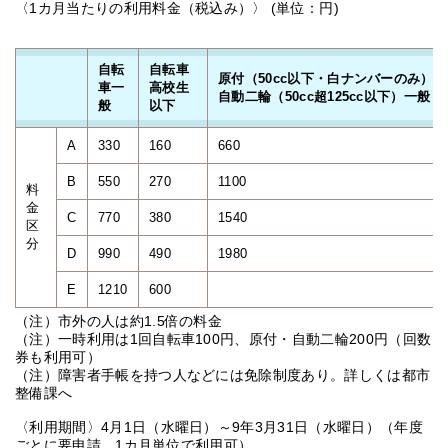
〈1カ月当たりの利用料金（税込み）〉 (単位：円)
自転
自転車
原付（50cc以下・白ナンバーのみ）
車一
高校生
自動二輪（50cc超125cc以下）一般
般
以下
A
330
160
660
B
550
270
1100
料
金
C
770
380
1540
区
分
D
990
490
1980
E
1210
600
（注）市外の人は約1.5倍の料金
（注）一時利用は1回自転車100円、原付・自動二輪200円（回数
券も利用可）
（注）障害者手帳を持つ人などには免除制度あり。詳しくは都市
整備課へ
〈利用期間〉4月1日（水曜日）～9年3月31日（水曜日）（年度
ごとに要申請。1カ月単位で利用可）