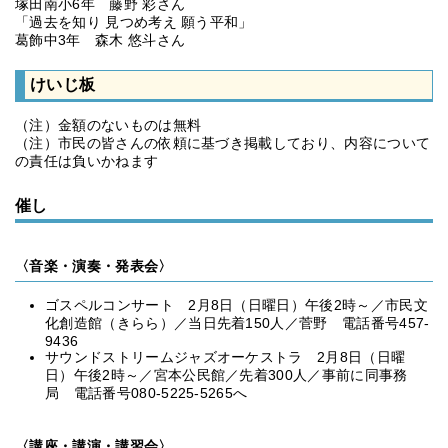
塚田南小6年 藤野 彩さん
「過去を知り 見つめ考え 願う平和」
葛飾中3年 森木 悠斗さん
けいじ板
（注）金額のないものは無料
（注）市民の皆さんの依頼に基づき掲載しており、内容について
の責任は負いかねます
催し
〈音楽・演奏・発表会〉
ゴスペルコンサート 2月8日（日曜日）午後2時～／市民文
化創造館（きらら）／当日先着150人／菅野 電話番号457-
9436
サウンドストリームジャズオーケストラ 2月8日（日曜
日）午後2時～／宮本公民館／先着300人／事前に同事務
局 電話番号080-5225-5265へ
〈講座・講演・講習会〉