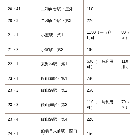
20・41
二和向台駅・屋外
110
20・3
二和向台駅・第3
220
1180（一時利
80（
21・1
小室駅・第1
用可）
可）
21・2
小室駅・第2
160
600（一時利用
110（
22・1
東海神駅・第1
可）
用可）
23・1
飯山満駅・第1
780
23・2
飯山満駅・第2
260
110（一時利用
70（
23・3
飯山満駅・第3
可）
可）
23・4
飯山満駅・第4
220
船橋日大前駅・西口
24・1
150