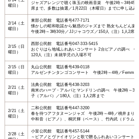
ジャズアレンジで聴く珠玉の映画音楽 午後2時～3時45分／Cine
曜日）
席まで。多数は抽選／1月22日（木曜日）までに申し込み
東部公民館 電話番号477-7171
2/14（土
懐かしの昭和歌謡から魅惑のジャズまで 熟女ちんどん楽
曜日）
午後2時～3時30分／JJジャコウズ／150人（注）1人2席
西部公民館 電話番号047-333-5415
2/15（日
おぐりはら地域ふれあいコンサート 2台ピアノの調べ 午後2
曜日）
120人（注）未就学児の入場不可
2/15（日
丸山公民館 電話番号439-0118
曜日）
アルゼンチンタンゴコンサート 午後2時～4時／Femme F
法典公民館 電話番号438-3203
2/21（土
南米のハープ・アルパとマンドリンの調べ 午後2時～3時
曜日）
子（アルパ）／180人（注）1人2席まで
二和公民館 電話番号447-3200
2/21（土
春を待つアフタヌーンジャズ 午後2時～4時／桃井まり
曜日）
中和音（ピアノ）、桐沢輝（ベース）、竹内武（ドラムス）／
小室公民館 電話番号457-5144
2/28（土
～ピアノとヴァイオリンと歌で贈るふれあいコンサート～ 