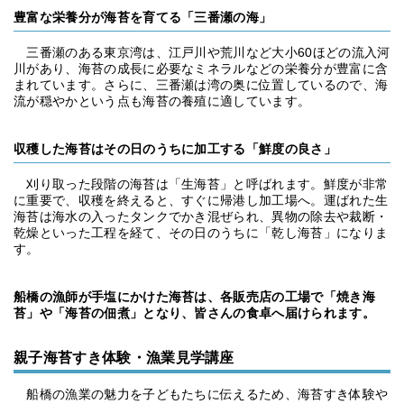
豊富な栄養分が海苔を育てる「三番瀬の海」
三番瀬のある東京湾は、江戸川や荒川など大小60ほどの流入河
川があり、海苔の成長に必要なミネラルなどの栄養分が豊富に含
まれています。さらに、三番瀬は湾の奥に位置しているので、海
流が穏やかという点も海苔の養殖に適しています。
収穫した海苔はその日のうちに加工する「鮮度の良さ」
刈り取った段階の海苔は「生海苔」と呼ばれます。鮮度が非常
に重要で、収穫を終えると、すぐに帰港し加工場へ。運ばれた生
海苔は海水の入ったタンクでかき混ぜられ、異物の除去や裁断・
乾燥といった工程を経て、その日のうちに「乾し海苔」になりま
す。
船橋の漁師が手塩にかけた海苔は、各販売店の工場で「焼き海
苔」や「海苔の佃煮」となり、皆さんの食卓へ届けられます。
親子海苔すき体験・漁業見学講座
船橋の漁業の魅力を子どもたちに伝えるため、海苔すき体験や