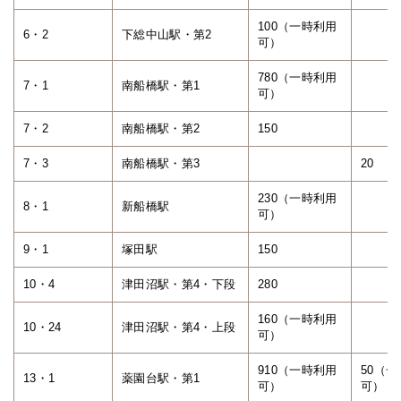
100（一時利用
6・2
下総中山駅・第2
可）
780（一時利用
7・1
南船橋駅・第1
可）
7・2
南船橋駅・第2
150
7・3
南船橋駅・第3
20
230（一時利用
8・1
新船橋駅
可）
9・1
塚田駅
150
10・4
津田沼駅・第4・下段
280
160（一時利用
10・24
津田沼駅・第4・上段
可）
910（一時利用
50（
13・1
薬園台駅・第1
可）
可）