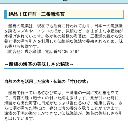
絶品！江戸前・三番瀬海苔
船橋の漁業は、現在でも活発に行われており、日本一の漁獲量
を誇るスズキやコノシロのほか、貝類など、さまざまな水産物が
水揚げされています。冬が旬の船橋の海苔は、三番瀬の豊かな栄
養と潮の満ち引きを利用した伝統的な漁法で養殖されるため、味
も香りも抜群です。
〈問合せ〉農水産課 電話番号436-2494
～船橋の海苔の美味しさの秘訣～
自然の力を活用した漁法・伝統の「竹ひび式」
船橋で行っている竹ひび式は、三番瀬の干潟に支柱柵を立て
て、海苔の種（胞子）の付いた網を張ります。潮が引いた時に、
海面から出た海苔に日光がたっぷり当たるので、健康に育ち、さ
らに潮が満ちた時には、存分に海の養分を吸うことができます。
遠浅の干潟の海でしかできない伝統漁法が、海苔の美味しさを引
き出しています。