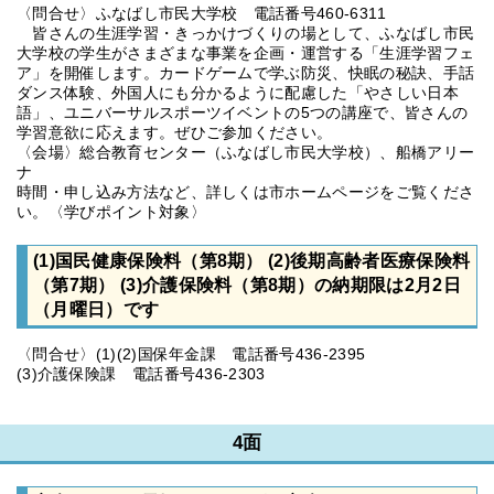
〈問合せ〉ふなばし市民大学校 電話番号460-6311
皆さんの生涯学習・きっかけづくりの場として、ふなばし市民
大学校の学生がさまざまな事業を企画・運営する「生涯学習フェ
ア」を開催します。カードゲームで学ぶ防災、快眠の秘訣、手話
ダンス体験、外国人にも分かるように配慮した「やさしい日本
語」、ユニバーサルスポーツイベントの5つの講座で、皆さんの
学習意欲に応えます。ぜひご参加ください。
〈会場〉総合教育センター（ふなばし市民大学校）、船橋アリー
ナ
時間・申し込み方法など、詳しくは市ホームページをご覧くださ
い。〈学びポイント対象〉
(1)国民健康保険料（第8期） (2)後期高齢者医療保険料
（第7期） (3)介護保険料（第8期）の納期限は2月2日
（月曜日）です
〈問合せ〉(1)(2)国保年金課 電話番号436-2395
(3)介護保険課 電話番号436-2303
4面