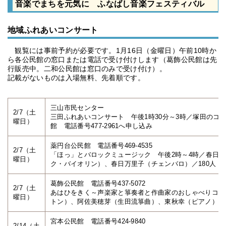
音楽でまちを元気に ふなばし音楽フェスティバル
地域ふれあいコンサート
観覧には事前予約が必要です。1月16日（金曜日）午前10時か
ら各公民館の窓口または電話で受け付けします（葛飾公民館は先
行販売中。二和公民館は窓口のみで受け付け）。
記載がないものは入場無料、先着順です。
三山市民センター
2/7（土
三田ふれあいコンサート 午後1時30分～3時／塚田のコ
曜日）
館 電話番号477-2961へ申し込み
薬円台公民館 電話番号469-4535
2/7（土
「ほっ」とバロックミュージック 午後2時～4時／春日
曜日）
ク・バイオリン）、春日万里子（チェンバロ）／180人（
葛飾公民館 電話番号437-5072
2/7（土
あはひをきく～声楽家と箏奏者と作曲家のおしゃべりコン
曜日）
トン）、阿佐美穂芽（生田流箏曲）、東秋幸（ピアノ）／16
宮本公民館 電話番号424-9840
2/14（土