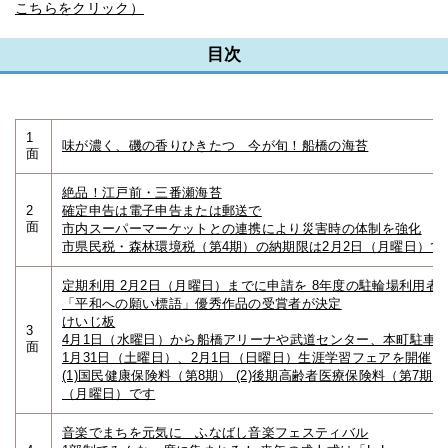
こちらをクリック）
目次
1
味が濃く、磯の香りひきたつ 今が旬！船橋の海苔
面
絶品！江戸前・三番瀬海苔
2
確定申告は電子申告または郵送で
面
市内スーパーマーケットとの連携により災害時の体制を強化
市県民税・森林環境税（第4期）の納期限は2月2日（月曜日）で
定期利用 2月2日（月曜日）までに申請を 8年度の駐輪場利用者
「平和への願い標語」優秀作品の受賞者が決定
けいじ板
3
4月1日（水曜日）から船橋アリーナや武道センター、本町駐車
面
1月31日（土曜日）、2月1日（日曜日）生涯学習フェアを開催
(1)国民健康保険料（第8期） (2)後期高齢者医療保険料（第7期）
（月曜日）です
音楽でまちを元気に ふなばし音楽フェスティバル