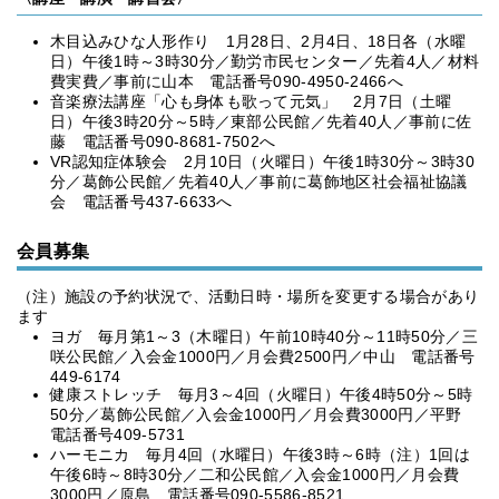
木目込みひな人形作り 1月28日、2月4日、18日各（水曜
日）午後1時～3時30分／勤労市民センター／先着4人／材料
費実費／事前に山本 電話番号090-4950-2466へ
音楽療法講座「心も身体も歌って元気」 2月7日（土曜
日）午後3時20分～5時／東部公民館／先着40人／事前に佐
藤 電話番号090-8681-7502へ
VR認知症体験会 2月10日（火曜日）午後1時30分～3時30
分／葛飾公民館／先着40人／事前に葛飾地区社会福祉協議
会 電話番号437-6633へ
会員募集
（注）施設の予約状況で、活動日時・場所を変更する場合があり
ます
ヨガ 毎月第1～3（木曜日）午前10時40分～11時50分／三
咲公民館／入会金1000円／月会費2500円／中山 電話番号
449-6174
健康ストレッチ 毎月3～4回（火曜日）午後4時50分～5時
50分／葛飾公民館／入会金1000円／月会費3000円／平野
電話番号409-5731
ハーモニカ 毎月4回（水曜日）午後3時～6時（注）1回は
午後6時～8時30分／二和公民館／入会金1000円／月会費
3000円／原島 電話番号090-5586-8521