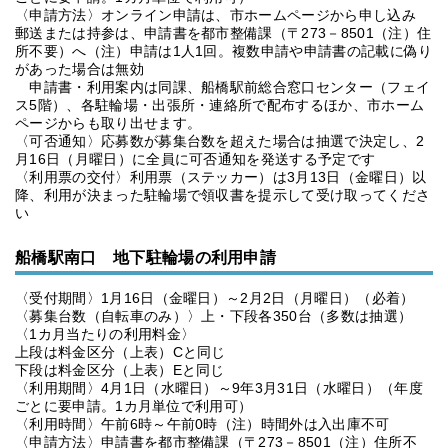
〈申請方法〉オンライン申請は、市ホームページから申し込み
郵送または持参は、申請書を都市整備課（〒273－8501（注）住
所不要）へ（注）申請は1人1回。複数申請や申請書の記載に偽り
があった場合は無効
申請書・利用案内は同課、船橋駅前総合窓口センター（フェイ
ス5階）、各駐輪場・出張所・連絡所で配布するほか、市ホーム
ページからも取り出せます。
〈可否通知〉応募数が募集台数を超えた場合は抽選で決定し、2
月16日（月曜日）に全員に可否通知を発送する予定です
〈利用票の交付〉利用票（ステッカー）は3月13日（金曜日）以
降、利用が決まった駐輪場で領収書を提示して受け取ってくださ
い
船橋駅南口 地下駐輪場の利用申請
〈受付期間〉1月16日（金曜日）～2月2日（月曜日）（必着）
〈募集台数（自転車のみ）〉上・下段各350台（多数は抽選）
〈1カ月当たりの利用料金〉
上段は料金区分（上表）Cと同じ
下段は料金区分（上表）Eと同じ
〈利用期間〉4月1日（水曜日）～9年3月31日（水曜日）（年度
ごとに要申請。1カ月単位で利用可）
〈利用時間〉午前6時～午前0時（注）時間外は入出庫不可
〈申請方法〉申請書を都市整備課（〒273－8501（注）住所不