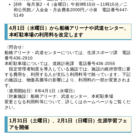
詩吟 毎月第2・4（金曜日）午前9時15分～11時15分／二
和公民館／入会金・月会費各2000円／小泉 電話番号447-
5149
4月1日（水曜日）から船橋アリーナや武道センター、
本町駐車場の利用料を改定します
〈問合せ〉
船橋アリーナ・武道センターについては、生涯スポーツ課 電話
番号436-2910
本町駐車場については、道路計画課 電話番号436-2055
指定管理者制度を導入している施設では、施設の維持管理に要
する費用を、利用する人が支払う利用料等で賄っています。下記
の施設は、物価高騰等の影響により、利用料の一部が変更されま
す。
〈適用開始日〉8年4月1日（水曜日）
〈対象施設〉船橋アリーナ、武道センター、本町駐車場
変更となる利用料等について、詳しくはホームページをご覧くだ
さい。
1月31日（土曜日）、2月1日（日曜日）生涯学習フェ
アを開催