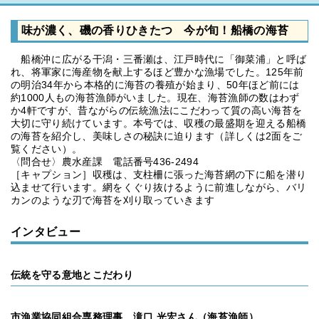
味が濃く、磯の香りひきたつ 今が旬！船橋の海苔
船橋沖に広がる干潟・三番瀬は、江戸時代に「御菜浦」と呼ば
れ、将軍家に海産物を献上するほど豊かな漁場でした。125年前
の明治34年から本格的に海苔の養殖が始まり、50年ほど前には
約1000人もの海苔漁師がいました。現在、海苔漁師の数はわず
か4軒ですが、昔ながらの伝統漁法にこだわって質の高い海苔を
大切に守り続けています。本号では、収穫の最盛期を迎える船橋
の海苔を紹介し、美味しさの秘訣に迫ります（詳しくは2面をご
覧ください）。
〈問合せ〉農水産課 電話番号436-2494
［キャプション］収穫は、支柱柵に張った海苔網の下に船を潜り
込ませて行います。網をくぐり抜けるように前進しながら、バリ
カンのような刃で海苔を刈り取っていきます
インタビュー
伝統を守る意地とこだわり
市漁業協同組合専務理事 滝口 光宏さん（海苔漁師）