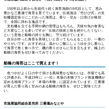
150年以上前から先祖代々続く海苔漁師の5代目として、恵み
豊かな三番瀬で海苔を育てています。伝統漁法「竹ひび式」の支
柱柵固定張りにこだわった海苔は、香り・甘み・口溶けが格別
で、全国に誇れる逸品です。
支柱柵を立てる手間や網の管理はもちろん、天候や魚の食害な
ど大変なことも多いですが「伝統の技術と味を絶やしたくない」
という意地と船橋の誇りを胸に、守り続けています。
自分が作った海苔を美味しいと言ってもらえることが、一番の
やりがいです。おすすめは、温かいご飯にしょうゆを少し垂らし
て海苔で巻く食べ方で、磯の香りがさらに引き立ちます。極上の
船橋の海苔をぜひ食べてみてください。
船橋の海苔はここで買えます！
色つやがよく口の中で溶ける風味豊かな味わいは、市場でも高
く評価され、平成19年に（一社）本場の本物ブランド推進機構が
定める地域ブランド「本場の本物」に認定されています。三番瀬
が育んだ香り高く甘みのある船橋の海苔を、ぜひご賞味くださ
い。
市漁業協同組合直売所 三番瀬みなとや