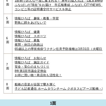
4
1部制でみんな一度に集まれる！ 来年の成人式は「LaLa arena T
面
ふなばしの”現在”をお届け 市広報番組 ふなばしCITYNEWS 
コンビニ等の証明書交付サービスを休止
5
情報ひろば 趣味・教養・学習
面
野鳥に餌をあげないで
情報ひろば 健康
情報ひろば スポーツ
6
情報ひろば 募集
面
夜間・休日の急病は
65歳以上の帯状疱疹ワクチン任意予防接種は3月31日（火曜日
情報ひろば お知らせ
情報ひろば 施設ガイド
7
安全・安心のまちづくり
面
8年第1回市議会定例会
お得に買い物！商店街も活性化！
8
船橋の音楽が全国で響き輝く
面
子ども記者通信 ホームタウンチーム クボタスピアーズ船橋・東
1面