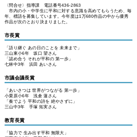
〈問合せ〉指導課 電話番号436-2863
市内の小・中学生に平和に対する意識を高めてもらうため、毎
年、標語を募集しています。今年度は1万680作品の中から優秀
作品が次のとおり決まりました。
市長賞
「語り継ぐ あの日のことを 未来まで」
三山東小6年 坂口 望さん
「認め合う それが平和の 第一歩」
七林中3年 浜田 あいさん
市議会議長賞
「あいさつは 世界がつながる 第一歩」
小栗原小6年 浅倉 蓮さん
「奏でよう 平和の詩を 絶やさずに」
三山中3年 手塚 拓実さん
教育長賞
「協力で 生み出す平和 無限大」