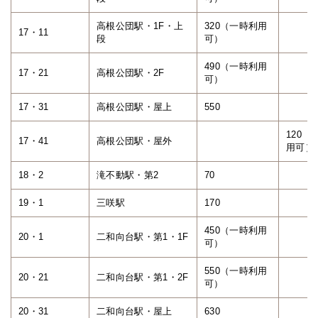
高根公団駅・1F・上
320（一時利用
17・11
段
可）
490（一時利用
17・21
高根公団駅・2F
可）
17・31
高根公団駅・屋上
550
120（
17・41
高根公団駅・屋外
用可）
18・2
滝不動駅・第2
70
19・1
三咲駅
170
450（一時利用
20・1
二和向台駅・第1・1F
可）
550（一時利用
20・21
二和向台駅・第1・2F
可）
20・31
二和向台駅・屋上
630