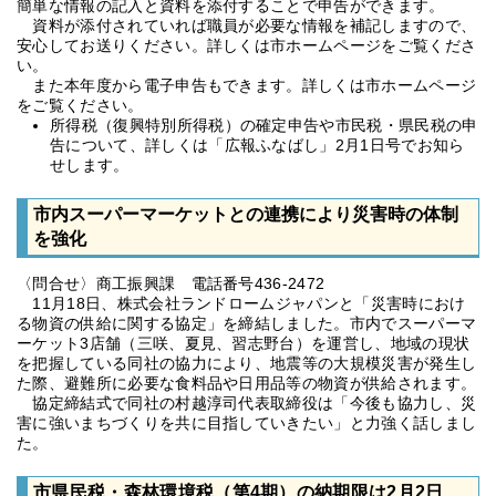
簡単な情報の記入と資料を添付することで申告ができます。
資料が添付されていれば職員が必要な情報を補記しますので、
安心してお送りください。詳しくは市ホームページをご覧くださ
い。
また本年度から電子申告もできます。詳しくは市ホームページ
をご覧ください。
所得税（復興特別所得税）の確定申告や市民税・県民税の申
告について、詳しくは「広報ふなばし」2月1日号でお知ら
せします。
市内スーパーマーケットとの連携により災害時の体制
を強化
〈問合せ〉商工振興課 電話番号436-2472
11月18日、株式会社ランドロームジャパンと「災害時におけ
る物資の供給に関する協定」を締結しました。市内でスーパーマ
ーケット3店舗（三咲、夏見、習志野台）を運営し、地域の現状
を把握している同社の協力により、地震等の大規模災害が発生し
た際、避難所に必要な食料品や日用品等の物資が供給されます。
協定締結式で同社の村越淳司代表取締役は「今後も協力し、災
害に強いまちづくりを共に目指していきたい」と力強く話しまし
た。
市県民税・森林環境税（第4期）の納期限は2月2日