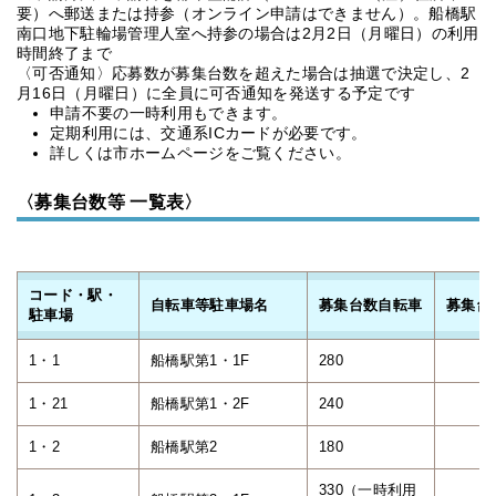
要）へ郵送または持参（オンライン申請はできません）。船橋駅
南口地下駐輪場管理人室へ持参の場合は2月2日（月曜日）の利用
時間終了まで
〈可否通知〉応募数が募集台数を超えた場合は抽選で決定し、2
月16日（月曜日）に全員に可否通知を発送する予定です
申請不要の一時利用もできます。
定期利用には、交通系ICカードが必要です。
詳しくは市ホームページをご覧ください。
〈募集台数等 一覧表〉
コード・駅・
自転車等駐車場名
募集台数自転車
募集台
駐車場
1・1
船橋駅第1・1F
280
1・21
船橋駅第1・2F
240
1・2
船橋駅第2
180
330（一時利用