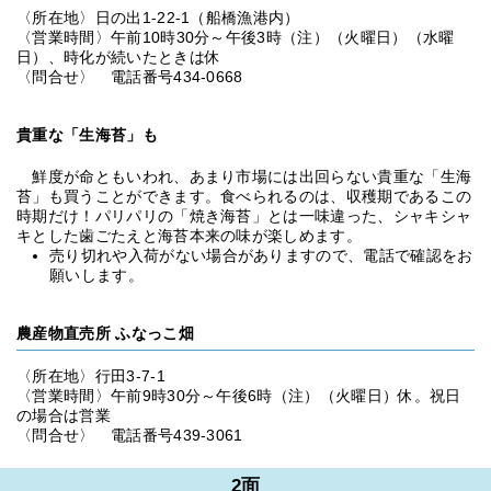
〈所在地〉日の出1-22-1（船橋漁港内）
〈営業時間〉午前10時30分～午後3時（注）（火曜日）（水曜
日）、時化が続いたときは休
〈問合せ〉 電話番号434-0668
貴重な「生海苔」も
鮮度が命ともいわれ、あまり市場には出回らない貴重な「生海
苔」も買うことができます。食べられるのは、収穫期であるこの
時期だけ！パリパリの「焼き海苔」とは一味違った、シャキシャ
キとした歯ごたえと海苔本来の味が楽しめます。
売り切れや入荷がない場合がありますので、電話で確認をお
願いします。
農産物直売所 ふなっこ畑
〈所在地〉行田3-7-1
〈営業時間〉午前9時30分～午後6時（注）（火曜日）休。祝日
の場合は営業
〈問合せ〉 電話番号439-3061
2面