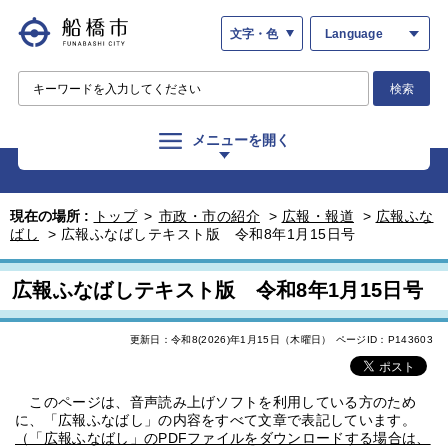
文字・色
Language
検索
メニューを開く
現在の場所 :
トップ
>
市政・市の紹介
>
広報・報道
>
広報ふな
ばし
>
広報ふなばしテキスト版 令和8年1月15日号
広報ふなばしテキスト版 令和8年1月15日号
更新日：令和8(2026)年1月15日（木曜日）
ページID：P143603
このページは、音声読み上げソフトを利用している方のため
に、「広報ふなばし」の内容をすべて文章で表記しています。
（「広報ふなばし」のPDFファイルをダウンロードする場合は、