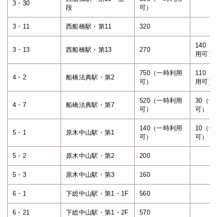
3・30
段
可）
3・11
西船橋駅・第11
320
140（
3・13
西船橋駅・第13
270
用可）
750（一時利用
110（
4・2
船橋法典駅・第2
可）
用可）
520（一時利用
30（
4・7
船橋法典駅・第7
可）
可）
140（一時利用
10（
5・1
原木中山駅・第1
可）
可）
5・2
原木中山駅・第2
200
5・3
原木中山駅・第3
160
6・1
下総中山駅・第1・1F
560
6・21
下総中山駅・第1・2F
570