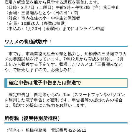
底引き網漁業を船から見学する講座を実施します。
〈日時〉2月7日（土曜日）午前9時～午後2時（注）荒天中止
〈会場〉三番瀬みなとや（日の出1）前
〈対象〉市内在住の小・中学生と保護者
〈定員〉10組20人（多数は抽選）
〈申込み〉1月23日（金曜日）までにオンライン申請
ワカメの養殖試験中！
市では、市漁業協同組合や県と協力し、船橋沖の三番瀬でワカ
メの養殖試験を行っています。7年12月から育成を開始し、2月
上旬から収穫する予定です。収穫したワカメは「三番瀬みなと
や」で販売しますので、お楽しみに！
確定申告は電子申告または郵送で
確定申告は、自宅等からのe-Tax（スマートフォンやパソコン
を利用した電子申告）が便利です。申告書等の提出のみの場合
は、郵送での提出にご協力をお願いします。
所得税（復興特別所得税）
〈問合せ〉船橋税務署 電話番号422-6511