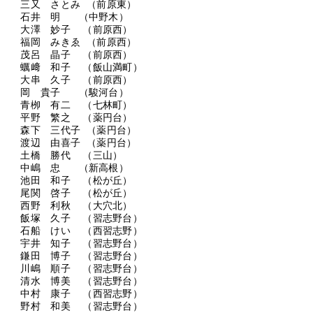
三又 さとみ （前原東）
石井 明 （中野木）
大澤 妙子 （前原西）
福岡 みきゑ （前原西）
茂呂 晶子 （前原西）
蠣﨑 和子 （飯山満町）
大串 久子 （前原西）
岡 貴子 （駿河台）
青栁 有二 （七林町）
平野 繁之 （薬円台）
森下 三代子 （薬円台）
渡辺 由喜子 （薬円台）
土橋 勝代 （三山）
中嶋 忠 （新高根）
池田 和子 （松が丘）
尾関 啓子 （松が丘）
西野 利秋 （大穴北）
飯塚 久子 （習志野台）
石船 けい （西習志野）
宇井 知子 （習志野台）
鎌田 博子 （習志野台）
川嶋 順子 （習志野台）
清水 博美 （習志野台）
中村 康子 （西習志野）
野村 和美 （習志野台）