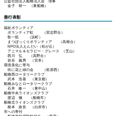
公益社団法人船橋法人会 理事
金子 研一 （東船橋）
善行表彰
福祉ボランティア
ボランティア虹 （習志野台）
歌一筋 （浜町）
まつぼっくりボランティア （高根台）
NPO法人えんだい（松が丘）
アニマル＆セラピー・グレース （芝山）
西川 弘 （高野台）
岩谷 義男 （宮本）
環境美化に寄与
街に花と緑の会 （前原西）
船橋西ロータリークラブ
武本 浩基 （東京都）
船橋みなとロータリークラブ
石井 修一 （東中山）
船橋中央ライオンズクラブ
渡辺 徹 （船橋市）
船橋北ライオンズクラブ
根本 政良 （白井市）
市への寄付