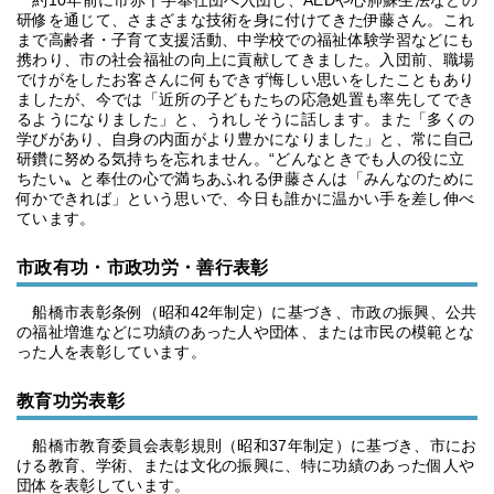
約10年前に市赤十字奉仕団へ入団し、AEDや心肺蘇生法などの
研修を通じて、さまざまな技術を身に付けてきた伊藤さん。これ
まで高齢者・子育て支援活動、中学校での福祉体験学習などにも
携わり、市の社会福祉の向上に貢献してきました。入団前、職場
でけがをしたお客さんに何もできず悔しい思いをしたこともあり
ましたが、今では「近所の子どもたちの応急処置も率先してでき
るようになりました」と、うれしそうに話します。また「多くの
学びがあり、自身の内面がより豊かになりました」と、常に自己
研鑽に努める気持ちを忘れません。“どんなときでも人の役に立
ちたい〟と奉仕の心で満ちあふれる伊藤さんは「みんなのために
何かできれば」という思いで、今日も誰かに温かい手を差し伸べ
ています。
市政有功・市政功労・善行表彰
船橋市表彰条例（昭和42年制定）に基づき、市政の振興、公共
の福祉増進などに功績のあった人や団体、または市民の模範とな
った人を表彰しています。
教育功労表彰
船橋市教育委員会表彰規則（昭和37年制定）に基づき、市にお
ける教育、学術、または文化の振興に、特に功績のあった個人や
団体を表彰しています。