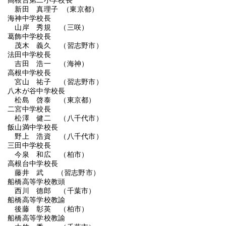
高根台第二小学校長
新田 真理子 （東京都）
海神中学校長
山岸 秀規 （三咲）
葛飾中学校長
茂木 義久 （習志野市）
法田中学校長
吉田 浩一 （海神）
高根中学校長
宮山 祐子 （習志野市）
八木が谷中学校長
松島 啓泰 （東京都）
二宮中学校長
松澤 健二 （八千代市）
飯山満中学校長
野上 浩資 （八千代市）
三田中学校長
今泉 和広 （柏市）
高根台中学校長
藤井 武 （習志野市）
船橋高等学校教頭
西川 德郎 （千葉市）
船橋高等学校教諭
後藤 彰英 （柏市）
船橋高等学校教諭