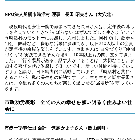
NPO法人船橋市時活村 理事 長田 昭夫さん（大穴北）
現役時代を会社一筋で頑張ってきた長田さんは、定年後の暮ら
しを考えていたとき“がんばらない はずんで楽しく生きよう”とい
う時活村のモットーに共感し、入村しました。同村では、散歩や
句会、囲碁など、多彩な活動に参加でき、現在240人以上の会員
が定年後の余暇を楽しんでいます。長田さんは“自分づくり”“仲間
づくり”を実践できるそんな場を、10年以上もの間、支えてきま
した。「行く場所がある、話す人がいることは、大切なこと。参
加する喜びをぜひ体感してほしいです。新しい仲間が待っていま
すよ」と語り、日々精力的に活動しています。「時活村と共に生
きることが、私の長生きの秘訣です」と、生き生きと話す長田さ
んは、今後も多くの人たちが楽しく過ごせる“居場所”を守ってい
きます。
市政功労表彰 全ての人の幸せを願い明るく住みよい社
会に
市赤十字奉仕団 会計 伊藤 かよ子さん（飯山満町）