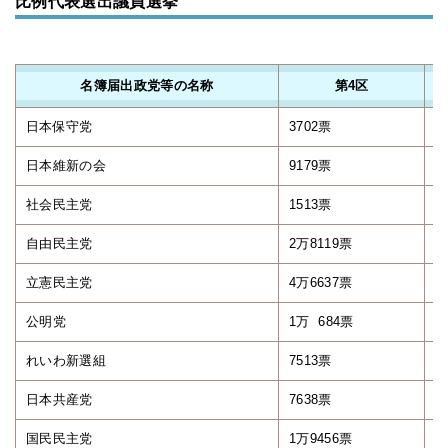
比例代表選出議員選挙
名簿届出政党等の名称
第4区
日本保守党
3702票
3
日本維新の会
9179票
5
社会民主党
1513票
1
自由民主党
2万8119票
2
立憲民主党
4万6637票
4
公明党
1万 684票
1
れいわ新選組
7513票
8
日本共産党
7638票
9
国民民主党
1万9456票
1