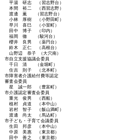
平湯 研志 （習志野台）
本間 裕二 （西習志野）
渡邊 薫 （習志野台）
小林 厚樹 （小野田町）
早川 喜巳 （小室町）
田中 博子 （印内）
福岡 徹 （駿河台）
櫻井 良男 （薬円台）
鈴木 正仁 （高根台）
山野辺 恭子 （大穴南）
市自立支援協議会委員
千日 清 （金堀町）
住吉 則子 （北本町）
市障害者介護給付費等認定
審査会委員
星 誠一郎 （豊富町）
市介護認定審査会委員
重光 俊男 （西船）
植村 貞道 （本中山）
岩村 智子 （飯山満町）
渡邊 尚太 （馬込町）
市子ども・子育て会議委員
生田 邦彦 （本中山）
中原 美惠 （東京都）
田中 善之 （東京都）