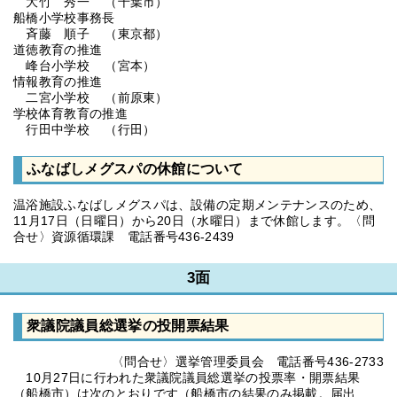
大竹 秀一 （千葉市）
船橋小学校事務長
斉藤 順子 （東京都）
道徳教育の推進
峰台小学校 （宮本）
情報教育の推進
二宮小学校 （前原東）
学校体育教育の推進
行田中学校 （行田）
ふなばしメグスパの休館について
温浴施設ふなばしメグスパは、設備の定期メンテナンスのため、
11月17日（日曜日）から20日（水曜日）まで休館します。〈問
合せ〉資源循環課 電話番号436-2439
3面
衆議院議員総選挙の投開票結果
〈問合せ〉選挙管理委員会 電話番号436-2733
10月27日に行われた衆議院議員総選挙の投票率・開票結果
（船橋市）は次のとおりです（船橋市の結果のみ掲載。届出