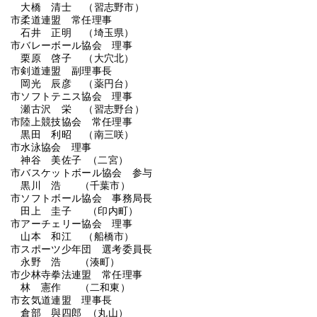
大橋 清士 （習志野市）
市柔道連盟 常任理事
石井 正明 （埼玉県）
市バレーボール協会 理事
栗原 啓子 （大穴北）
市剣道連盟 副理事長
岡光 辰彦 （薬円台）
市ソフトテニス協会 理事
瀬古沢 栄 （習志野台）
市陸上競技協会 常任理事
黒田 利昭 （南三咲）
市水泳協会 理事
神谷 美佐子 （二宮）
市バスケットボール協会 参与
黒川 浩 （千葉市）
市ソフトボール協会 事務局長
田上 圭子 （印内町）
市アーチェリー協会 理事
山本 和江 （船橋市）
市スポーツ少年団 選考委員長
永野 浩 （湊町）
市少林寺拳法連盟 常任理事
林 憲作 （二和東）
市玄気道連盟 理事長
倉部 與四郎 （丸山）