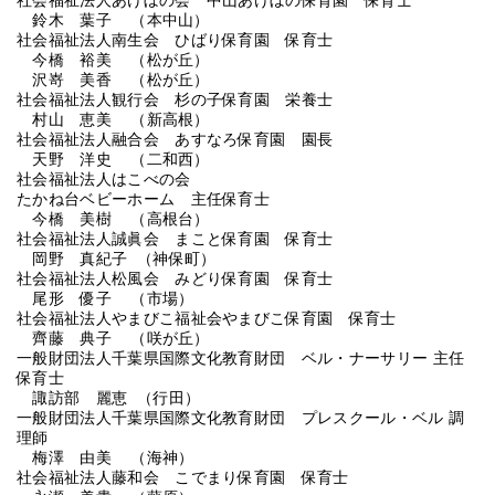
社会福祉法人あけぼの会 中山あけぼの保育園 保育士
鈴木 葉子 （本中山）
社会福祉法人南生会 ひばり保育園 保育士
今橋 裕美 （松が丘）
沢嵜 美香 （松が丘）
社会福祉法人観行会 杉の子保育園 栄養士
村山 恵美 （新高根）
社会福祉法人融合会 あすなろ保育園 園長
天野 洋史 （二和西）
社会福祉法人はこべの会
たかね台ベビーホーム 主任保育士
今橋 美樹 （高根台）
社会福祉法人誠眞会 まこと保育園 保育士
岡野 真紀子 （神保町）
社会福祉法人松風会 みどり保育園 保育士
尾形 優子 （市場）
社会福祉法人やまびこ福祉会やまびこ保育園 保育士
齊藤 典子 （咲が丘）
一般財団法人千葉県国際文化教育財団 ベル・ナーサリー 主任
保育士
諏訪部 麗恵 （行田）
一般財団法人千葉県国際文化教育財団 プレスクール・ベル 調
理師
梅澤 由美 （海神）
社会福祉法人藤和会 こでまり保育園 保育士