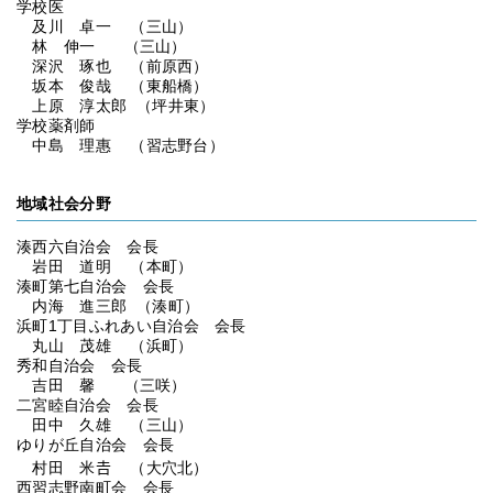
学校医
及川 卓一 （三山）
林 伸一 （三山）
深沢 琢也 （前原西）
坂本 俊哉 （東船橋）
上原 淳太郎 （坪井東）
学校薬剤師
中島 理惠 （習志野台）
地域社会分野
湊西六自治会 会長
岩田 道明 （本町）
湊町第七自治会 会長
内海 進三郎 （湊町）
浜町1丁目ふれあい自治会 会長
丸山 茂雄 （浜町）
秀和自治会 会長
吉田 馨 （三咲）
二宮睦自治会 会長
田中 久雄 （三山）
ゆりが丘自治会 会長
村田 米𠮷 （大穴北）
西習志野南町会 会長