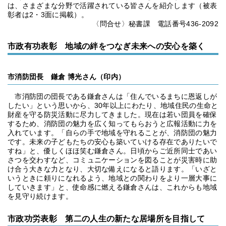
は、さまざまな分野で活躍されている皆さんを紹介します（被表
彰者は2・3面に掲載）。
〈問合せ〉秘書課 電話番号436-2092
市政有功表彰 地域の絆をつなぎ未来への安心を築く
市消防団長 鎌倉 博光さん（印内）
市消防団の団長である鎌倉さんは「住んでいるまちに恩返しが
したい」という思いから、30年以上にわたり、地域住民の生命と
財産を守る防災活動に尽力してきました。現在は若い団員を確保
するため、消防団の魅力を広く知ってもらおうと広報活動に力を
入れています。「自らの手で地域を守れることが、消防団の魅力
です。未来の子どもたちの安心も築いていける存在でありたいで
すね」と、優しくほほ笑む鎌倉さん。日頃からご近所同士であい
さつを交わすなど、コミュニケーションを図ることが災害時に助
け合う大きな力となり、大切な備えになると語ります。「いざと
いうときに頼りになれるよう、地域との関わりをより一層大事に
していきます」と、使命感に燃える鎌倉さんは、これからも地域
を見守り続けます。
市政功労表彰 第二の人生の新たな居場所を目指して