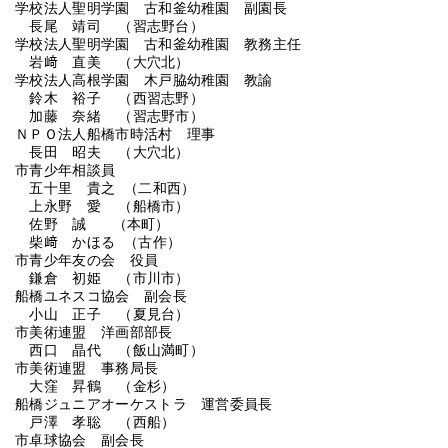
学校法人聖明学園 古和釜幼稚園 副園長
長尾 靖司 （習志野台）
学校法人聖明学園 古和釜幼稚園 教務主任
岩﨑 直美 （大穴北）
学校法人高根学園 木戸脇幼稚園 教諭
鈴木 裕子 （西習志野）
加藤 奈緒 （習志野市）
ＮＰＯ法人船橋市時活村 理事
長田 昭夫 （大穴北）
市青少年相談員
五十里 貴之 （二和西）
上永野 愛 （船橋市）
佐野 誠 （本町）
柴﨑 かほる （古作）
市青少年友の会 役員
鎌倉 初姫 （市川市）
船橋ユネスコ協会 副会長
小山 正子 （夏見台）
市美術連盟 洋画部部長
西口 晶代 （飯山満町）
市美術連盟 事務局長
大窪 昇鶴 （金杉）
船橋ジュニアオーケストラ 運営委員長
戸澤 孝聡 （西船）
市卓球協会 副会長