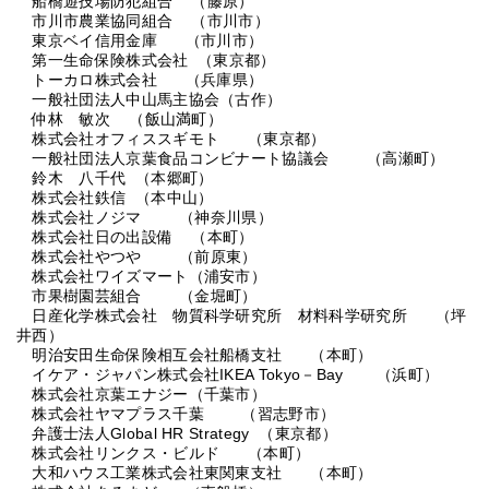
船橋遊技場防犯組合 （藤原）
市川市農業協同組合 （市川市）
東京ベイ信用金庫 （市川市）
第一生命保険株式会社 （東京都）
トーカロ株式会社 （兵庫県）
一般社団法人中山馬主協会（古作）
仲林 敏次 （飯山満町）
株式会社オフィススギモト （東京都）
一般社団法人京葉食品コンビナート協議会 （高瀬町）
鈴木 八千代 （本郷町）
株式会社鉄信 （本中山）
株式会社ノジマ （神奈川県）
株式会社日の出設備 （本町）
株式会社やつや （前原東）
株式会社ワイズマート（浦安市）
市果樹園芸組合 （金堀町）
日産化学株式会社 物質科学研究所 材料科学研究所 （坪
井西）
明治安田生命保険相互会社船橋支社 （本町）
イケア・ジャパン株式会社IKEA Tokyo－Bay （浜町）
株式会社京葉エナジー（千葉市）
株式会社ヤマプラス千葉 （習志野市）
弁護士法人Global HR Strategy （東京都）
株式会社リンクス・ビルド （本町）
大和ハウス工業株式会社東関東支社 （本町）