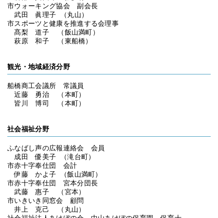
市ウォーキング協会 副会長
武田 眞理子 （丸山）
市スポーツと健康を推進する会理事
髙梨 道子 （飯山満町）
萩原 和子 （東船橋）
観光・地域経済分野
船橋商工会議所 常議員
近藤 勇治 （本町）
皆川 博司 （本町）
社会福祉分野
ふなばし声の広報連絡会 会員
成田 優美子 （滝台町）
市赤十字奉仕団 会計
伊藤 かよ子 （飯山満町）
市赤十字奉仕団 宮本分団長
武藤 惠子 （宮本）
市いきいき同窓会 顧問
井上 克己 （丸山）