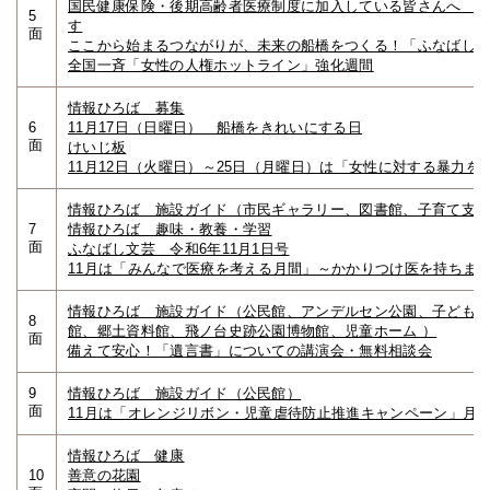
国民健康保険・後期高齢者医療制度に加入している皆さんへ 1
5
す
面
ここから始まるつながりが、未来の船橋をつくる！「ふなばし
全国一斉「女性の人権ホットライン」強化週間
情報ひろば 募集
6
11月17日（日曜日） 船橋をきれいにする日
面
けいじ板
11月12日（火曜日）～25日（月曜日）は「女性に対する暴力を
情報ひろば 施設ガイド（市民ギャラリー、図書館、子育て支
7
情報ひろば 趣味・教養・学習
面
ふなばし文芸 令和6年11月1日号
11月は「みんなで医療を考える月間」～かかりつけ医を持ちま
情報ひろば 施設ガイド（公民館、アンデルセン公園、子ども
8
館、郷土資料館、飛ノ台史跡公園博物館、児童ホーム ）
面
備えて安心！「遺言書」についての講演会・無料相談会
9
情報ひろば 施設ガイド（公民館）
面
11月は「オレンジリボン・児童虐待防止推進キャンペーン」月
情報ひろば 健康
10
善意の花園