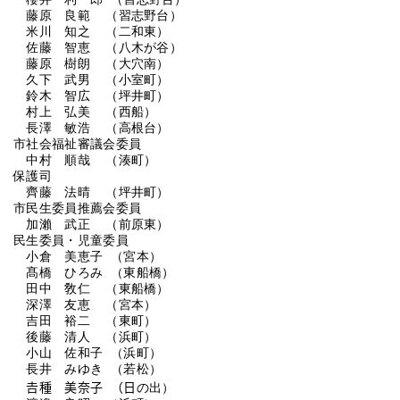
藤原 良範 （習志野台）
米川 知之 （二和東）
佐藤 智恵 （八木が谷）
藤原 樹朗 （大穴南）
久下 武男 （小室町）
鈴木 智広 （坪井町）
村上 弘美 （西船）
長澤 敏浩 （高根台）
市社会福祉審議会委員
中村 順哉 （湊町）
保護司
齊藤 法晴 （坪井町）
市民生委員推薦会委員
加瀨 武正 （前原東）
民生委員・児童委員
小倉 美恵子 （宮本）
髙橋 ひろみ （東船橋）
田中 敎仁 （東船橋）
深澤 友恵 （宮本）
吉田 裕二 （東町）
後藤 清人 （浜町）
小山 佐和子 （浜町）
長井 みゆき （若松）
𠮷種 美奈子 （日の出）