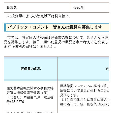
参政党
4920票
3
按分票による小数点以下は切り捨て。
パブリック・コメント 皆さんの意見を募集します
市では、特定個人情報保護評価書の案について、皆さんから意
見を募集します。後日、頂いた意見の概要と市の考え方を公表し
ます（個別の回答はしません）。
評価書の名称
内容
標準準拠システムへの移行（注）
住民基本台帳に関する事務の特
所等について変更が生じることか
定個人情報保護評価書（案）
見直します。
〈問合せ〉戸籍住民課 電話番
（注）自治体ごとに独自に導入し
号436-2270
格に沿って、統一的な取り扱いと