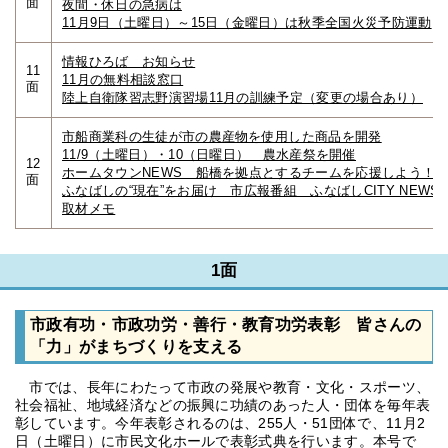
面
夜間・休日の急病は
11月9日（土曜日）～15日（金曜日）は秋季全国火災予防運動
情報ひろば お知らせ
11
11月の無料相談窓口
面
陸上自衛隊習志野演習場11月の訓練予定（変更の場合あり）
市船商業科の生徒が市の農産物を使用した商品を開発
11/9（土曜日）・10（日曜日） 農水産祭を開催
12
ホームタウンNEWS 船橋を拠点とするチームを応援しよう！
面
ふなばしの“現在”をお届け 市広報番組 ふなばしCITY NEWS
取材メモ
1面
市政有功・市政功労・善行・教育功労表彰 皆さんの
「力」がまちづくりを支える
市では、長年にわたって市政の発展や教育・文化・スポーツ、
社会福祉、地域経済などの振興に功績のあった人・団体を毎年表
彰しています。今年表彰されるのは、255人・51団体で、11月2
日（土曜日）に市民文化ホールで表彰式典を行います。本号で