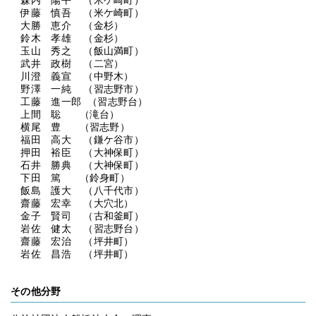
森内 陽平 （米ケ崎町）
伊藤 慎吾 （米ケ崎町）
大勝 恵介 （金杉）
鈴木 孝雄 （金杉）
玉山 秀之 （飯山満町）
武井 政樹 （二宮）
川澄 義宣 （中野木）
野澤 一純 （習志野市）
工藤 進一郎 （習志野台）
上間 聡 （滝台）
横尾 豊 （習志野）
福田 高大 （鎌ケ谷市）
押田 裕臣 （大神保町）
石井 勝典 （大神保町）
下田 篤 （鈴身町）
飯島 護大 （八千代市）
齋藤 宏幸 （大穴北）
金子 賢司 （古和釜町）
岩佐 健太 （習志野台）
齋藤 宏治 （坪井町）
岩佐 昌浩 （坪井町）
その他分野