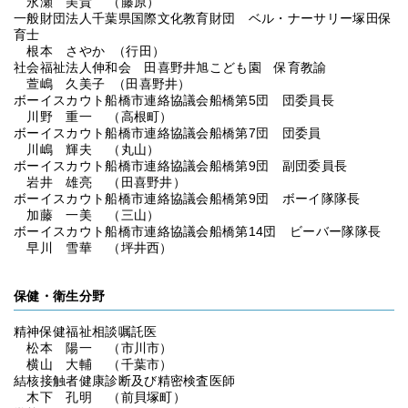
永瀬 美貴 （藤原）
一般財団法人千葉県国際文化教育財団 ベル・ナーサリー塚田保
育士
根本 さやか （行田）
社会福祉法人伸和会 田喜野井旭こども園 保育教諭
萱嶋 久美子 （田喜野井）
ボーイスカウト船橋市連絡協議会船橋第5団 団委員長
川野 重一 （高根町）
ボーイスカウト船橋市連絡協議会船橋第7団 団委員
川嶋 輝夫 （丸山）
ボーイスカウト船橋市連絡協議会船橋第9団 副団委員長
岩井 雄亮 （田喜野井）
ボーイスカウト船橋市連絡協議会船橋第9団 ボーイ隊隊長
加藤 一美 （三山）
ボーイスカウト船橋市連絡協議会船橋第14団 ビーバー隊隊長
早川 雪華 （坪井西）
保健・衛生分野
精神保健福祉相談嘱託医
松本 陽一 （市川市）
横山 大輔 （千葉市）
結核接触者健康診断及び精密検査医師
木下 孔明 （前貝塚町）