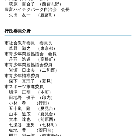
萩原 百合子 （西習志野）
豊富ハイテクパーク自治会 会長
矢田 友一 （豊富町）
行政委員分野
市社会教育委員 委員長
草野 滋之 （東京都）
市青少年問題協議会 会長
丹羽 浩道 （高根町）
市青少年問題協議会委員
岩瀬 日出夫 （二和西）
市青少年補導委員
森下 真理子 （夏見）
市スポーツ推進委員
嶋津 正明 （本町）
田地野 優子 （印内）
小林 孝 （行田）
五十嵐 隆 （夏見台）
山本 道広 （夏見台）
大木 達也 （前原西）
七瀬谷 重男 （七林町）
曳地 豊 （薬円台）
櫻井 利一郎 （習志野台）