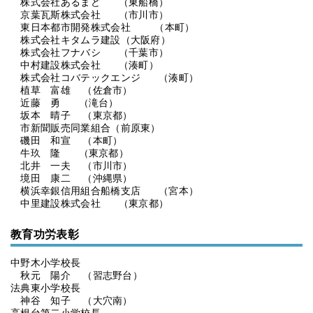
株式会社あるまど （東船橋）
京葉瓦斯株式会社 （市川市）
東日本都市開発株式会社 （本町）
株式会社キタムラ建設（大阪府）
株式会社フナバシ （千葉市）
中村建設株式会社 （湊町）
株式会社コバテックエンジ （湊町）
植草 富雄 （佐倉市）
近藤 勇 （滝台）
坂本 晴子 （東京都）
市新聞販売同業組合（前原東）
磯田 和宣 （本町）
牛玖 隆 （東京都）
北井 一夫 （市川市）
境田 康二 （沖縄県）
横浜幸銀信用組合船橋支店 （宮本）
中里建設株式会社 （東京都）
教育功労表彰
中野木小学校長
秋元 陽介 （習志野台）
法典東小学校長
神谷 知子 （大穴南）