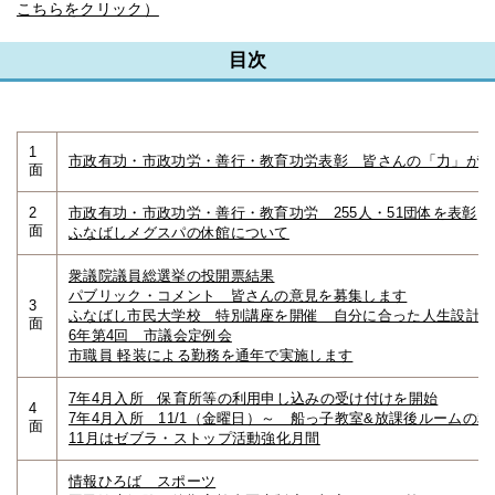
こちらをクリック）
目次
1
市政有功・市政功労・善行・教育功労表彰 皆さんの「力」が
面
2
市政有功・市政功労・善行・教育功労 255人・51団体を表彰
面
ふなばしメグスパの休館について
衆議院議員総選挙の投開票結果
パブリック・コメント 皆さんの意見を募集します
3
ふなばし市民大学校 特別講座を開催 自分に合った人生設計
面
6年第4回 市議会定例会
市職員 軽装による勤務を通年で実施します
7年4月入所 保育所等の利用申し込みの受け付けを開始
4
7年4月入所 11/1（金曜日）～ 船っ子教室&放課後ルームの
面
11月はゼブラ・ストップ活動強化月間
情報ひろば スポーツ