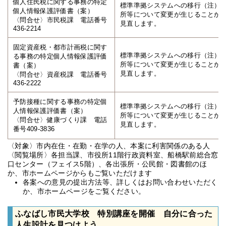
個人住民税に関する事務の特定
標準準拠システムへの移行（注）
個人情報保護評価書（案）
所等について変更が生じることか
〈問合せ〉市民税課 電話番号
見直します。
436-2214
固定資産税・都市計画税に関す
標準準拠システムへの移行（注）
る事務の特定個人情報保護評価
所等について変更が生じることか
書（案）
見直します。
〈問合せ〉資産税課 電話番号
436-2222
予防接種に関する事務の特定個
標準準拠システムへの移行（注）
人情報保護評価書（案）
所等について変更が生じることか
〈問合せ〉健康づくり課 電話
見直します。
番号409-3836
〈対象〉市内在住・在勤・在学の人、本案に利害関係のある人
〈閲覧場所〉各担当課、市役所11階行政資料室、船橋駅前総合窓
口センター（フェイス5階）、各出張所・公民館・図書館のほ
か、市ホームページからもご覧いただけます
各案への意見の提出方法等、詳しくはお問い合わせいただく
か、市ホームページをご覧ください。
ふなばし市民大学校 特別講座を開催 自分に合った
人生設計を見つけよう