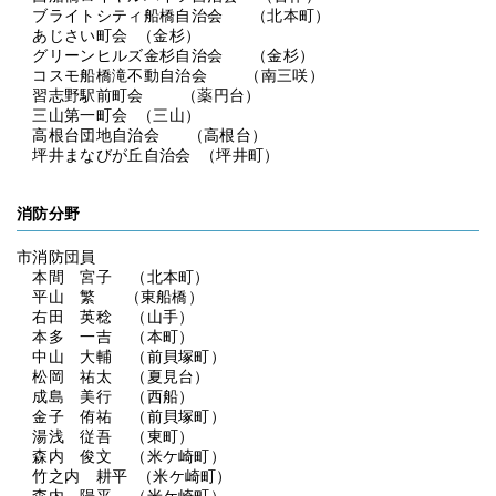
ブライトシティ船橋自治会 （北本町）
あじさい町会 （金杉）
グリーンヒルズ金杉自治会 （金杉）
コスモ船橋滝不動自治会 （南三咲）
習志野駅前町会 （薬円台）
三山第一町会 （三山）
高根台団地自治会 （高根台）
坪井まなびが丘自治会 （坪井町）
消防分野
市消防団員
本間 宮子 （北本町）
平山 繁 （東船橋）
右田 英稔 （山手）
本多 一吉 （本町）
中山 大輔 （前貝塚町）
松岡 祐太 （夏見台）
成島 美行 （西船）
金子 侑祐 （前貝塚町）
湯浅 従吾 （東町）
森内 俊文 （米ケ崎町）
竹之内 耕平 （米ケ崎町）