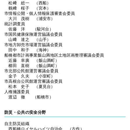
松﨑 総一 （西船）
鶴﨑 桜子 （宮本）
市情報公開・個人情報保護審査会委員
大川 茂樹 （浦安市）
統計調査員
佐藤 洋 （駿河台）
市国民健康保険運営協議会委員
山﨑 達之 （山手）
市地方卸売市場運営協議会委員
田中 和子 （海神）
船橋都市計画事業飯山満地区土地区画整理審議会委員
近藤 幸廣 （飯山満町）
櫛田 直樹 （飯山満町）
市北部公民館運営審議会委員
金子 久夫 （小室町）
市高根台公民館運営審議会委員
松本 史子 （夏見台）
人権擁護委員
渡辺 徹 （船橋市）
防災・公共の安全分野
自主防災組織
西船橋ロイヤルハイツ自治会 （古作）