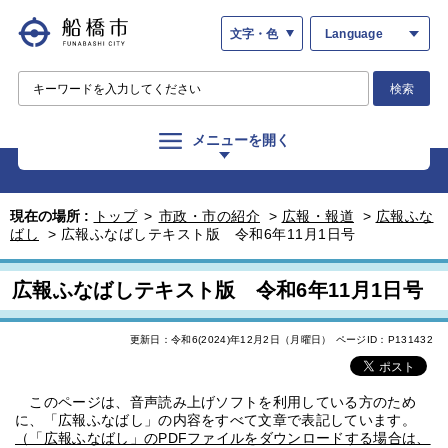
文字・色
Language
検索
メニューを開く
現在の場所 :
トップ
>
市政・市の紹介
>
広報・報道
>
広報ふな
ばし
>
広報ふなばしテキスト版 令和6年11月1日号
広報ふなばしテキスト版 令和6年11月1日号
更新日：令和6(2024)年12月2日（月曜日）
ページID：P131432
このページは、音声読み上げソフトを利用している方のため
に、「広報ふなばし」の内容をすべて文章で表記しています。
（「広報ふなばし」のPDFファイルをダウンロードする場合は、