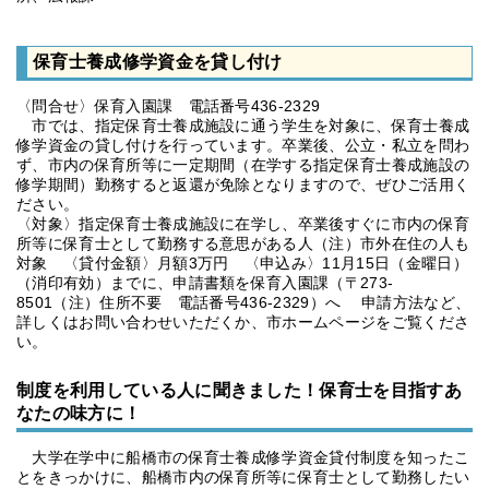
保育士養成修学資金を貸し付け
〈問合せ〉保育入園課 電話番号436-2329
市では、指定保育士養成施設に通う学生を対象に、保育士養成
修学資金の貸し付けを行っています。卒業後、公立・私立を問わ
ず、市内の保育所等に一定期間（在学する指定保育士養成施設の
修学期間）勤務すると返還が免除となりますので、ぜひご活用く
ださい。
〈対象〉指定保育士養成施設に在学し、卒業後すぐに市内の保育
所等に保育士として勤務する意思がある人（注）市外在住の人も
対象 〈貸付金額〉月額3万円 〈申込み〉11月15日（金曜日）
（消印有効）までに、申請書類を保育入園課（〒273-
8501（注）住所不要 電話番号436-2329）へ 申請方法など、
詳しくはお問い合わせいただくか、市ホームページをご覧くださ
い。
制度を利用している人に聞きました！保育士を目指すあ
なたの味方に！
大学在学中に船橋市の保育士養成修学資金貸付制度を知ったこ
とをきっかけに、船橋市内の保育所等に保育士として勤務したい