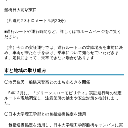
船橋日大前駅東口
（片道約2.3キロメートル約20分）
■運行ルートや運行時間など、詳しくは市ホームページをご覧く
ださい。
（注）今回の実証運行では、運行ルート上の乗降場所を事前に決
め、車両が来たら手を挙げ、乗車について知らせていただきま
す。定員によって、乗車できない場合があります
市と地域の取り組み
◯地元住民・船橋東警察とのまちあるきを開催
5年12月に、「グリーンスローモビリティ」実証運行時の想定
ルートを現地調査し、注意箇所の抽出や安全対策を検討しまし
た。
◯日本⼤学理⼯学部との包括連携協定を活⽤
包括連携協定を活⽤し、⽇本⼤学理工学部船橋キャンパスに実