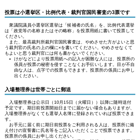
投票は小選挙区・比例代表・裁判官国民審査の3票です
衆議院議員小選挙区選挙は「候補者の氏名」を、比例代表選挙
は「政党等の名称またはその略称」を投票用紙に書いて投票して
ください。
また、最高裁判所裁判官国民審査は、やめさせた方がよいと思
う裁判官の氏名の上の欄に×を書いてください。やめさせなくて
もよいと思う裁判官には何も書かないでください。
けがなどにより投票用紙への記入が困難な人には、投票所の
係員が投票の秘密を侵すことなくお手伝いします。目が不自
由な人は、点字での投票もできます。投票所の係員にお申し
出ください。
入場整理券は世帯ごとに郵送
入場整理券は公示日（10月15日（火曜日））以降に随時送付
予定です。期日前投票開始日までに届かない場合もありますが、
入場整理券がなくても選挙人名簿に登録されていれば投票できま
す。
お手元に届く前に期日前投票をご利用される人は、投票所に備
え付けの宣誓書に氏名等をご記入いただくことで投票できます。
投票所の係員にお申し出ください。