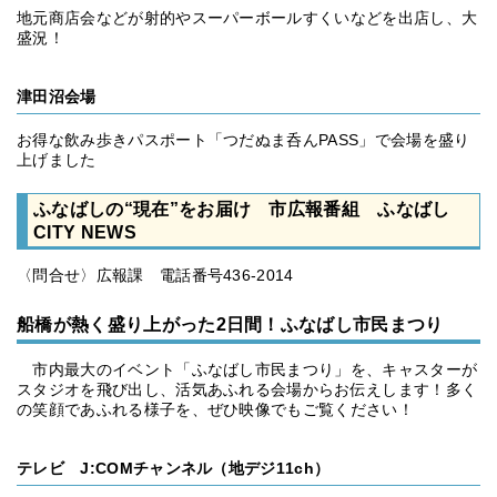
地元商店会などが射的やスーパーボールすくいなどを出店し、大
盛況！
津田沼会場
お得な飲み歩きパスポート「つだぬま呑んPASS」で会場を盛り
上げました
ふなばしの“現在”をお届け 市広報番組 ふなばし
CITY NEWS
〈問合せ〉広報課 電話番号436-2014
船橋が熱く盛り上がった2日間！ふなばし市民まつり
市内最大のイベント「ふなばし市民まつり」を、キャスターが
スタジオを飛び出し、活気あふれる会場からお伝えします！多く
の笑顔であふれる様子を、ぜひ映像でもご覧ください！
テレビ J:COMチャンネル（地デジ11ch）