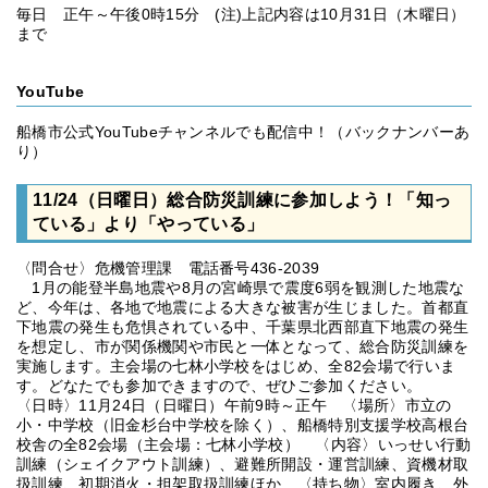
毎日 正午～午後0時15分 (注)上記内容は10月31日（木曜日）
まで
YouTube
船橋市公式YouTubeチャンネルでも配信中！（バックナンバーあ
り）
11/24（日曜日）総合防災訓練に参加しよう！「知っ
ている」より「やっている」
〈問合せ〉危機管理課 電話番号436-2039
1月の能登半島地震や8月の宮崎県で震度6弱を観測した地震な
ど、今年は、各地で地震による大きな被害が生じました。首都直
下地震の発生も危惧されている中、千葉県北西部直下地震の発生
を想定し、市が関係機関や市民と一体となって、総合防災訓練を
実施します。主会場の七林小学校をはじめ、全82会場で行いま
す。どなたでも参加できますので、ぜひご参加ください。
〈日時〉11月24日（日曜日）午前9時～正午 〈場所〉市立の
小・中学校（旧金杉台中学校を除く）、船橋特別支援学校高根台
校舎の全82会場（主会場：七林小学校） 〈内容〉いっせい行動
訓練（シェイクアウト訓練）、避難所開設・運営訓練、資機材取
扱訓練、初期消火・担架取扱訓練ほか 〈持ち物〉室内履き、外