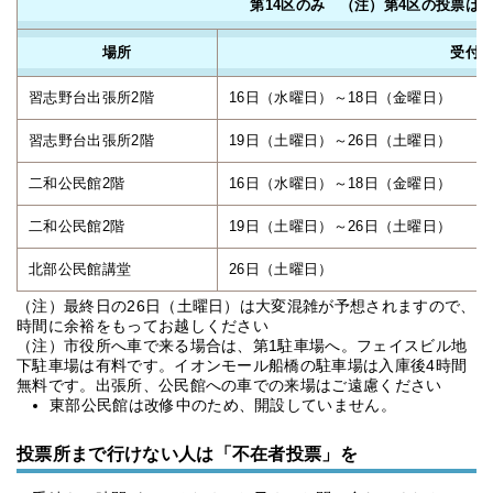
第14区のみ （注）第4区の投票は
場所
受付
習志野台出張所2階
16日（水曜日）～18日（金曜日）
習志野台出張所2階
19日（土曜日）～26日（土曜日）
二和公民館2階
16日（水曜日）～18日（金曜日）
二和公民館2階
19日（土曜日）～26日（土曜日）
北部公民館講堂
26日（土曜日）
（注）最終日の26日（土曜日）は大変混雑が予想されますので、
時間に余裕をもってお越しください
（注）市役所へ車で来る場合は、第1駐車場へ。フェイスビル地
下駐車場は有料です。イオンモール船橋の駐車場は入庫後4時間
無料です。出張所、公民館への車での来場はご遠慮ください
東部公民館は改修中のため、開設していません。
投票所まで行けない人は「不在者投票」を