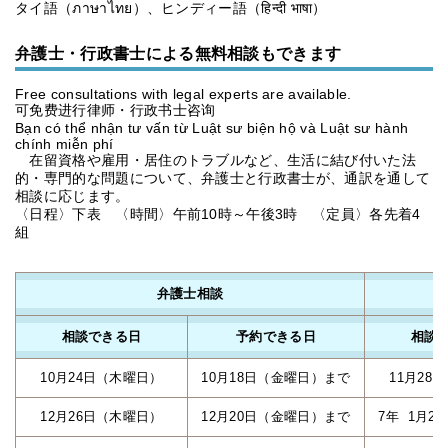
タイ語（ภาษาไทย）、ヒンディー語（हिन्दी भाषा）
弁護士・行政書士による無料相談もできます
Free consultations with legal experts are available.
可免费进行律师・行政书士咨询
Bạn có thể nhận tư vấn từ Luật sư biện hộ và Luật sư hành
chính miễn phí
在留資格や雇用・居住のトラブルなど、生活に結び付いた法
的・専門的な問題について、弁護士と行政書士が、通訳を通して
相談に応じます。
〈日程〉下表 〈時間〉午前10時～午後3時 〈定員〉各先着4
組
弁護士相談
相談できる日
予約できる日
相談
10月24日（木曜日）
10月18日（金曜日）まで
11月28
12月26日（木曜日）
12月20日（金曜日）まで
7年 1月2