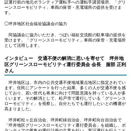
証運⾏前の地元ボランティア運転手への運転手講習場所、「グリ
ーンスローモビリティ」⾞両の保管・充電場所の提供を受けま
す。
◯坪井地区社会福祉協議会の協⼒
同協議会に協⼒いただき、つぼい福祉交流館の駐⾞場の提供を
受けます。「グリーンスローモビリティ」⾞両の保管・充電場所
として活用します。
インタビュー 交通不便の解消に思いを寄せて 坪井地
区グリーンスローモビリティ運行委員会 会長 服部 正利
さん
坪井地区は、市内の公共交通不便地域重点地区に指定されてい
ます。住民にアンケートを行った結果、多くの人が交通不便を感
じており、若い世代も将来に向けて問題意識を持っている人が多
くいます。その解消として、松戸市で運行している「グリーンス
ローモビリティ」を視察し、自分たちでも運行したいとの機運が
高まりました。
坪井町松ヶ丘自治会、坪井町緑自治会、坪井町向台自治会で
「坪井地区グリーンスローモビリティ運行委員会」を組織し、ボ
ランティアの募集や運行計画の立案を行い、実証運行を行うこと