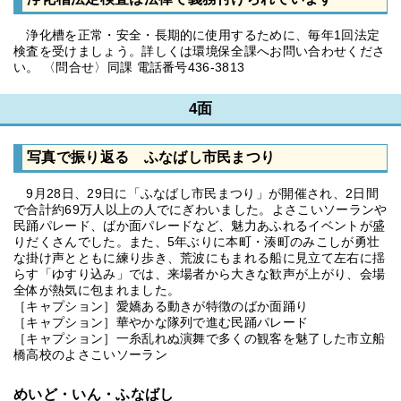
浄化槽を正常・安全・長期的に使用するために、毎年1回法定
検査を受けましょう。詳しくは環境保全課へお問い合わせくださ
い。 〈問合せ〉同課 電話番号436-3813
4面
写真で振り返る ふなばし市民まつり
9月28日、29日に「ふなばし市民まつり」が開催され、2日間
で合計約69万人以上の人でにぎわいました。よさこいソーランや
民踊パレード、ばか面パレードなど、魅力あふれるイベントが盛
りだくさんでした。また、5年ぶりに本町・湊町のみこしが勇壮
な掛け声とともに練り歩き、荒波にもまれる船に見立て左右に揺
らす「ゆすり込み」では、来場者から大きな歓声が上がり、会場
全体が熱気に包まれました。
［キャプション］愛嬌ある動きが特徴のばか面踊り
［キャプション］華やかな隊列で進む民踊パレード
［キャプション］一糸乱れぬ演舞で多くの観客を魅了した市立船
橋高校のよさこいソーラン
めいど・いん・ふなばし