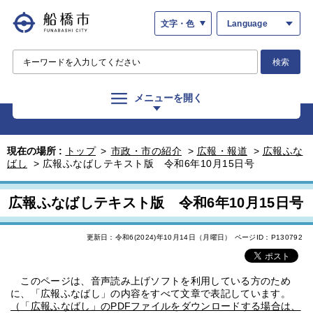
文字・色
Language
検索
メニューを開く
現在の場所 :
トップ
>
市政・市の紹介
>
広報・報道
>
広報ふな
ばし
>
広報ふなばしテキスト版 令和6年10月15日号
広報ふなばしテキスト版 令和6年10月15日号
更新日：令和6(2024)年10月14日（月曜日）
ページID：P130792
このページは、音声読み上げソフトを利用している方のため
に、「広報ふなばし」の内容をすべて文章で表記しています。
（「広報ふなばし」のPDFファイルをダウンロードする場合は、