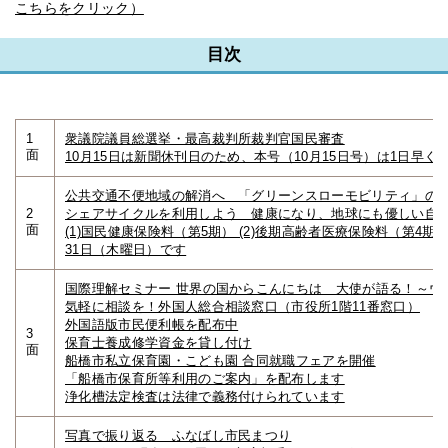
こちらをクリック）
目次
1
衆議院議員総選挙・最高裁判所裁判官国民審査
面
10月15日は新聞休刊日のため、本号（10月15日号）は1日早く1
公共交通不便地域の解消へ 「グリーンスローモビリティ」の
2
シェアサイクルを利用しよう 健康になり、地球にも優しい自
面
(1)国民健康保険料（第5期） (2)後期高齢者医療保険料（第4期）
31日（木曜日）です
国際理解セミナー 世界の国からこんにちは 大使が語る！～ウ
気軽に相談を！外国人総合相談窓口（市役所1階11番窓口）
外国語版市民便利帳を配布中
3
保育士養成修学資金を貸し付け
面
船橋市私立保育園・こども園 合同就職フェアを開催
「船橋市保育所等利用のご案内」を配布します
浄化槽法定検査は法律で義務付けられています
写真で振り返る ふなばし市民まつり