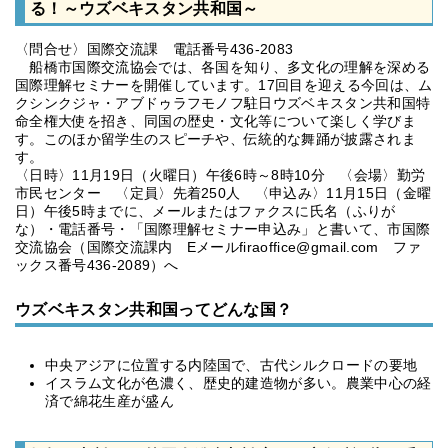
る！～ウズベキスタン共和国～
〈問合せ〉国際交流課 電話番号436-2083
船橋市国際交流協会では、各国を知り、多文化の理解を深める
国際理解セミナーを開催しています。17回目を迎える今回は、ム
クシンクジャ・アブドゥラフモノフ駐日ウズベキスタン共和国特
命全権大使を招き、同国の歴史・文化等について楽しく学びま
す。このほか留学生のスピーチや、伝統的な舞踊が披露されま
す。
〈日時〉11月19日（火曜日）午後6時～8時10分 〈会場〉勤労
市民センター 〈定員〉先着250人 〈申込み〉11月15日（金曜
日）午後5時までに、メールまたはファクスに氏名（ふりが
な）・電話番号・「国際理解セミナー申込み」と書いて、市国際
交流協会（国際交流課内 Eメールfiraoffice@gmail.com ファ
ックス番号436-2089）へ
ウズベキスタン共和国ってどんな国？
中央アジアに位置する内陸国で、古代シルクロードの要地
イスラム文化が色濃く、歴史的建造物が多い。農業中心の経
済で綿花生産が盛ん