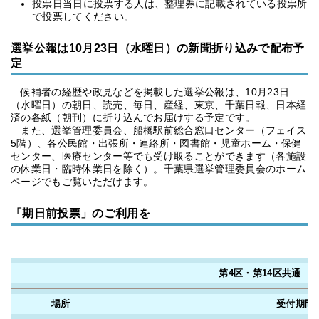
投票日当日に投票する人は、整理券に記載されている投票所
で投票してください。
選挙公報は10月23日（水曜日）の新聞折り込みで配布予
定
候補者の経歴や政見などを掲載した選挙公報は、10月23日
（水曜日）の朝日、読売、毎日、産経、東京、千葉日報、日本経
済の各紙（朝刊）に折り込んでお届けする予定です。
また、選挙管理委員会、船橋駅前総合窓口センター（フェイス
5階）、各公民館・出張所・連絡所・図書館・児童ホーム・保健
センター、医療センター等でも受け取ることができます（各施設
の休業日・臨時休業日を除く）。千葉県選挙管理委員会のホーム
ページでもご覧いただけます。
「期日前投票」のご利用を
第4区・第14区共通
場所
受付期間