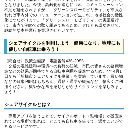
となりました。今後、高齢化が進むにつれ、コミュニケーション
不足が懸念されますが、「グリーンスローモビリティ」が導入さ
れれば車内外でのコミュニケーションが生まれ、地域社会の活性
化につながります。「グリーンスローモビリティ」の実証運行
は、市内で初めての取り組みであるため、ぜひとも成功させて、
継続的な本格運行を実現させたいです。
シェアサイクルを利用しよう 健康になり、地球にも
優しい自転車に乗ろう！
〈問合せ〉政策企画課 電話番号436-2056
交通の混雑緩和や環境への負荷の低減、市民の皆さんの健康増
進などの効果が期待できる自転車利用を促進するため、4年4月1
日から「船橋市シェアサイクル事業」を実施しています。買い物
などの日常利用はもちろん、通勤・通学や観光など、幅広くご利
用ください。爽やかな風を感じながらサイクリングを楽しみまし
ょう！
シェアサイクルとは？
専用アプリを使うことで、サイクルポート（駐輪場）が設置さ
れている場所であれば、どこでも自転車を借りて、返すことがで
きるサービスです。