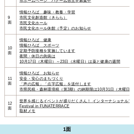
市ホームページ バナー広告主を募集中
情報ひろば 趣味・教養・学習
9
市民文化創造館（きらら）
面
市民文化ホール
市民文化ホール休館（予定）のお知らせ
情報ひろば 健康
情報ひろば スポーツ
10
定期予防接種を実施しています
面
夜間・休日の急病は
10月17日（木曜日）～23日（水曜日）は薬と健康の週間
情報ひろば お知らせ
11
安全・安心のまちづくり
面
「声の広報」「点字広報」を送付します
市県民税・森林環境税（第3期）の納期限は10月31日（木曜日
世界を感じるイベントが盛りだくさん！ インターナショナルフェスティバル
12
Festival in FUNATERRACE
面
取材メモ
1面