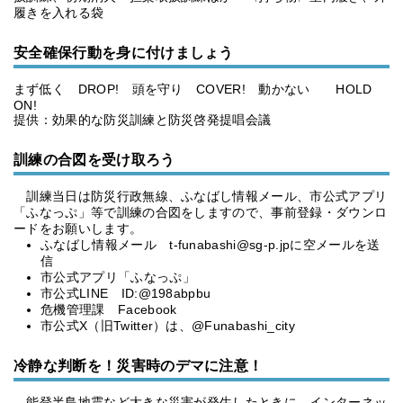
履きを入れる袋
安全確保行動を身に付けましょう
まず低く DROP! 頭を守り COVER! 動かない HOLD
ON!
提供：効果的な防災訓練と防災啓発提唱会議
訓練の合図を受け取ろう
訓練当日は防災行政無線、ふなばし情報メール、市公式アプリ
「ふなっぷ」等で訓練の合図をしますので、事前登録・ダウンロ
ードをお願いします。
ふなばし情報メール t-funabashi@sg-p.jpに空メールを送
信
市公式アプリ「ふなっぷ」
市公式LINE ID:@198abpbu
危機管理課 Facebook
市公式X（旧Twitter）は、@Funabashi_city
冷静な判断を！災害時のデマに注意！
能登半島地震など大きな災害が発生したときに、インターネッ