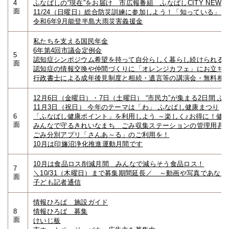
4
ふなばしの“現在”をお届け 市広報番組 ふなばしCITY NEWS
面
11/24（日曜日）総合防災訓練に参加しよう！「知っている」
令和6年9月能登半島大雨災害義援金
私たちを支える国民年金
6年第4回市議会定例会
5
認知症シンポジウム希望を持って自分らしく暮らし続けられる
面
認知症の情報交換や仲間づくりに「オレンジカフェ」にお立ち
行政書士による成年後見制度と相続・遺言等の講演会・無料相
12月6日（金曜日）・7日（土曜日） “市民力”が集まる2日間
11月3日（祝日） 今年のテーマは「わ」 ふなばし健康まつり
6
「ふなばし健康ポイント」を利用しよう ～楽しく♪お得に！健
面
みんなで守るきれいなまち ごみ収集ステーションの管理用具
ごみ分別アプリ「さんあ～る」のご利用を！
10月は印旛沼浄化推進運動月間です
10月は食品ロス削減月間 みんなで減らそう食品ロス！
7
＼10/31（木曜日）まで募集期間延長／ ～動画や写真であな
面
子ども記者通信
情報ひろば 施設ガイド
8
情報ひろば 募集
面
けいじ板