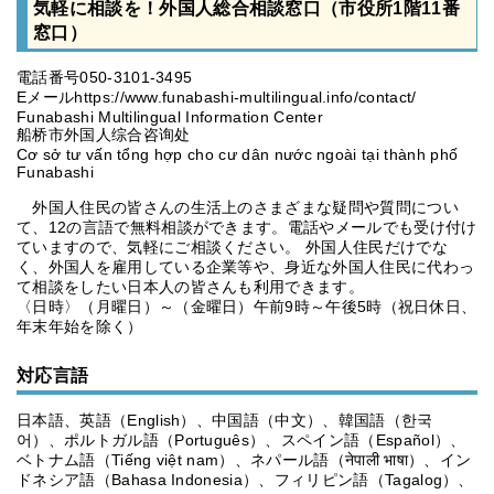
気軽に相談を！外国人総合相談窓口（市役所1階11番
窓口）
電話番号050-3101-3495
Eメールhttps://www.funabashi-multilingual.info/contact/
Funabashi Multilingual Information Center
船桥市外国人综合咨询处
Cơ sở tư vấn tổng hợp cho cư dân nước ngoài tại thành phố
Funabashi
外国人住民の皆さんの生活上のさまざまな疑問や質問につい
て、12の言語で無料相談ができます。電話やメールでも受け付け
ていますので、気軽にご相談ください。 外国人住民だけでな
く、外国人を雇用している企業等や、身近な外国人住民に代わっ
て相談をしたい日本人の皆さんも利用できます。
〈日時〉（月曜日）～（金曜日）午前9時～午後5時（祝日休日、
年末年始を除く）
対応言語
日本語、英語（English）、中国語（中文）、韓国語（한국
어）、ポルトガル語（Português）、スペイン語（Español）、
ベトナム語（Tiếng việt nam）、ネパール語（नेपाली भाषा）、イン
ドネシア語（Bahasa Indonesia）、フィリピン語（Tagalog）、