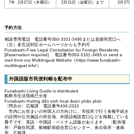
7年 2月27日（木曜日）
2月21日（金曜日）まで
3月27
予約方法
相談専用電話 電話番号050-3101-3495または直接同窓口へ
（注）多言語対応ホームページからも予約可
Funabashi Free Legal Consultation for Foreign Residents
[Reservation required] 電話番号050-3101-3495 or send a
mail from our Multilingual Website（https://www.funabashi-
multilingual.info/）
外国語版市民便利帳を配布中
Funabashi Living Guide is distributed.
船桥市生活指南已分发
Funabashi Hướng dẫn sinh hoạt được phân phát
〈問合せ〉広報課 電話番号436-2015
市内にお住まいの外国人の方向けに、市役所で行う各種手続き
の説明や公共施設の所在地、外国語相談窓口などを掲載している
冊子です。英語・中国語・ベトナム語版があります。 〈配布場
所〉戸籍住民課、船橋駅前総合窓口センター、各出張所・連絡
所、広報課