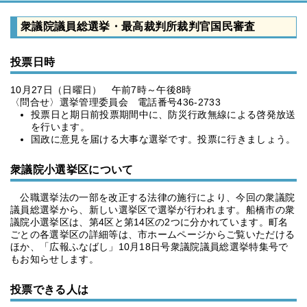
衆議院議員総選挙・最高裁判所裁判官国民審査
投票日時
10月27日（日曜日） 午前7時～午後8時
〈問合せ〉選挙管理委員会 電話番号436-2733
投票日と期日前投票期間中に、防災行政無線による啓発放送
を行います。
国政に意見を届ける大事な選挙です。投票に行きましょう。
衆議院小選挙区について
公職選挙法の一部を改正する法律の施行により、今回の衆議院
議員総選挙から、新しい選挙区で選挙が行われます。船橋市の衆
議院小選挙区は、第4区と第14区の2つに分かれています。町名
ごとの各選挙区の詳細等は、市ホームページからご覧いただける
ほか、「広報ふなばし」10月18日号衆議院議員総選挙特集号で
もお知らせします。
投票できる人は