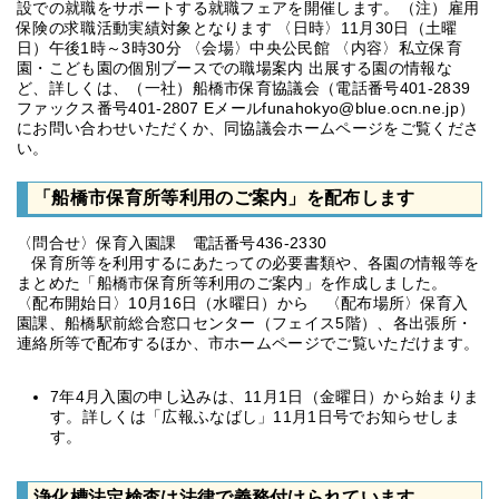
設での就職をサポートする就職フェアを開催します。（注）雇用
保険の求職活動実績対象となります 〈日時〉11月30日（土曜
日）午後1時～3時30分 〈会場〉中央公民館 〈内容〉私立保育
園・こども園の個別ブースでの職場案内 出展する園の情報な
ど、詳しくは、（一社）船橋市保育協議会（電話番号401-2839
ファックス番号401-2807 Eメールfunahokyo@blue.ocn.ne.jp）
にお問い合わせいただくか、同協議会ホームページをご覧くださ
い。
「船橋市保育所等利用のご案内」を配布します
〈問合せ〉保育入園課 電話番号436-2330
保育所等を利用するにあたっての必要書類や、各園の情報等を
まとめた「船橋市保育所等利用のご案内」を作成しました。
〈配布開始日〉10月16日（水曜日）から 〈配布場所〉保育入
園課、船橋駅前総合窓口センター（フェイス5階）、各出張所・
連絡所等で配布するほか、市ホームページでご覧いただけます。
7年4月入園の申し込みは、11月1日（金曜日）から始まりま
す。詳しくは「広報ふなばし」11月1日号でお知らせしま
す。
浄化槽法定検査は法律で義務付けられています