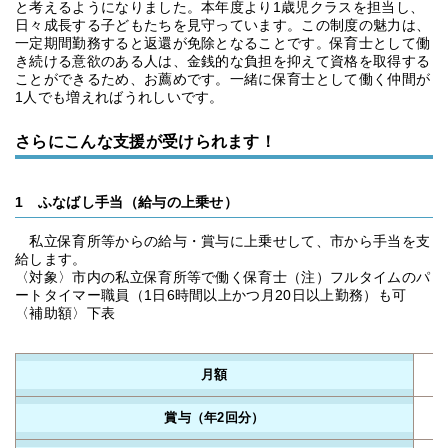
と考えるようになりました。本年度より1歳児クラスを担当し、
日々成長する子どもたちを見守っています。この制度の魅力は、
一定期間勤務すると返還が免除となることです。保育士として働
き続ける意欲のある人は、金銭的な負担を抑えて資格を取得する
ことができるため、お薦めです。一緒に保育士として働く仲間が
1人でも増えればうれしいです。
さらにこんな支援が受けられます！
1 ふなばし手当（給与の上乗せ）
私立保育所等からの給与・賞与に上乗せして、市から手当を支
給します。
〈対象〉市内の私立保育所等で働く保育士（注）フルタイムのパ
ートタイマー職員（1日6時間以上かつ月20日以上勤務）も可
〈補助額〉下表
月額
賞与（年2回分）