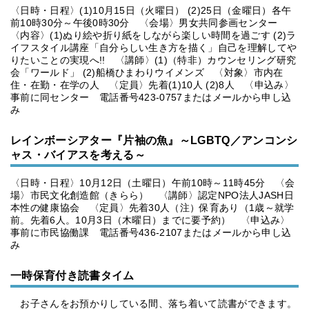
〈日時・日程〉(1)10月15日（火曜日） (2)25日（金曜日）各午
前10時30分～午後0時30分 〈会場〉男女共同参画センター
〈内容〉(1)ぬり絵や折り紙をしながら楽しい時間を過ごす (2)ラ
イフスタイル講座「自分らしい生き方を描く」自己を理解してや
りたいことの実現へ!! 〈講師〉(1)（特非）カウンセリング研究
会「ワールド」 (2)船橋ひまわりウイメンズ 〈対象〉市内在
住・在勤・在学の人 〈定員〉先着(1)10人 (2)8人 〈申込み〉
事前に同センター 電話番号423-0757またはメールから申し込
み
レインボーシアター『片袖の魚』～LGBTQ／アンコンシ
ャス・バイアスを考える～
〈日時・日程〉10月12日（土曜日）午前10時～11時45分 〈会
場〉市民文化創造館（きらら） 〈講師〉認定NPO法人JASH日
本性の健康協会 〈定員〉先着30人（注）保育あり（1歳～就学
前。先着6人。10月3日（木曜日）までに要予約） 〈申込み〉
事前に市民協働課 電話番号436-2107またはメールから申し込
み
一時保育付き読書タイム
お子さんをお預かりしている間、落ち着いて読書ができます。