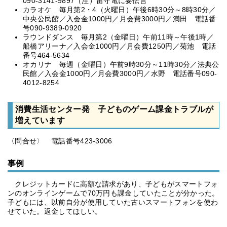
090-3141-9897（注）留守電に要伝言
カラオケ 毎月第2・4（火曜日）午後6時30分～8時30分／
中央公民館／入会金1000円／月会費3000円／満田 電話番
号090-9389-0920
ラウンドダンス 毎月第2（金曜日）午前11時～午後1時／
船橋アリーナ／入会金1000円／月会費1250円／菊池 電話
番号464-5634
オカリナ 毎週（金曜日）午前9時30分～11時30分／法典公
民館／入会金1000円／月会費3000円／水野 電話番号090-
4012-8254
消費生活センター発 子どものゲーム課金トラブルが
増えています
〈問合せ〉 電話番号423-3006
事例
クレジットカードに高額な請求があり、子どもがスマートフォ
ンのオンラインゲームで70万円も課金していたことが分かった。
子どもには、以前自分が使用していた古いスマートフォンを使わ
せていた。返金してほしい。