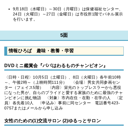
9月18日（水曜日）～30日（月曜日）は保健福祉センター、
24日（火曜日）～27日（金曜日）は市役所1階でパネル展示
を行います。
5面
情報ひろば 趣味・教養・学習
DVDミニ鑑賞会『パパはわるものチャンピオン』
〈日時・日程〉10月5日（土曜日）、8日（火曜日）各午前10時
～、午後2時～（上映時間111分） 〈会場〉男女共同参画セン
ター（フェイス5階） 〈内容〉栄光のトップレスラーから悪役
になった男が、自らのプライドと愛する家族のために最強のチャ
ンピオンに挑む物語 〈対象〉市内在住・在勤・在学の人 〈定
員〉各先着10人 〈申込み〉事前に同センター 電話番号423-
0757またはメールから申し込み
女性のための(1)交流サロン (2)ゆるっとサロン