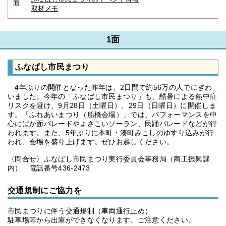
面
取材メモ
1面
ふなばし市民まつり
4年ぶりの開催となった昨年は、2日間で約56万の人でにぎわ
いました。今年の「ふなばし市民まつり」も、酷暑による熱中症
リスクを避け、9月28日（土曜日）、29日（日曜日）に開催しま
す。「ふれあいまつり（船橋会場）」では、パフォーマンスを中
心にばか面パレードやよさこいソーラン、民踊パレードなどが行
われます。また、5年ぶりに本町・湊町みこしのゆすり込みが行
われ、会場を盛り上げます。ぜひお越しください。
〈問合せ〉ふなばし市民まつり実行委員会事務局（商工振興課
内） 電話番号436-2473
交通規制にご協力を
市民まつりに伴う交通規制（車両通行止め）
駐車場等から出庫ができなくなります。ご注意ください。