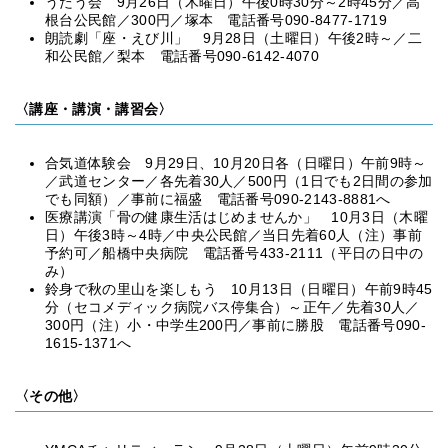
うたう会 9月26日（木曜日）午後0時30分～2時45分／高
根台公民館／300円／塚本 電話番号090-8477-1719
朗読劇「座・えび川」 9月28日（土曜日）午後2時～／二
和公民館／梨本 電話番号090-6142-4070
〈講座・講演・講習会〉
合気道体験会 9月29日、10月20日各（日曜日）午前9時～
／武道センター／各先着30人／500円（1日でも2日間の参加
でも同額）／事前に福盛 電話番号090-2143-8881へ
医療講演「骨の健康生活はじめませんか」 10月3日（木曜
日）午後3時～4時／中央公民館／当日先着60人（注）事前
予約可／船橋中央病院 電話番号433-2111（平日の日中の
み）
鈴身で秋の里山を楽しもう 10月13日（日曜日）午前9時45
分（セコメディック病院バス停集合）～正午／先着30人／
300円（注）小・中学生200円／事前に勝股 電話番号090-
1615-1371へ
〈その他〉