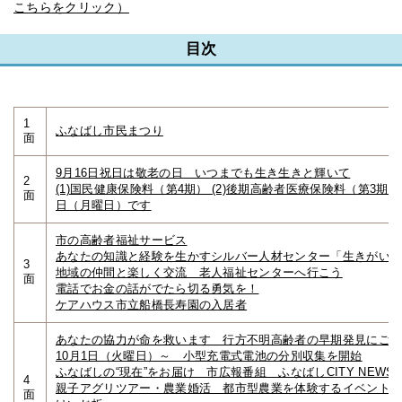
こちらをクリック）
目次
1
ふなばし市民まつり
面
9月16日祝日は敬老の日 いつまでも生き生きと輝いて
2
(1)国民健康保険料（第4期） (2)後期高齢者医療保険料（第3期）
面
日（月曜日）です
市の高齢者福祉サービス
あなたの知識と経験を生かすシルバー人材センター「生きがい
3
地域の仲間と楽しく交流 老人福祉センターへ行こう
面
電話でお金の話がでたら切る勇気を！
ケアハウス市立船橋長寿園の入居者
あなたの協力が命を救います 行方不明高齢者の早期発見にご
10月1日（火曜日）～ 小型充電式電池の分別収集を開始
ふなばしの“現在”をお届け 市広報番組 ふなばしCITY NEWS
4
親子アグリツアー・農業婚活 都市型農業を体験するイベント
面