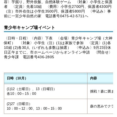
容〉芋掘り、野外炊飯、自然体験ゲーム 〈対象〉小学生と保護
者 〈定員〉先着10組 〈費用〉小学生2700円、保護者4300円
（注）市外在住は小学生3500円、保護者5800円 〈申込み〉事
前に一宮少年自然の家 電話番号0475-42-5711へ
青少年キャンプ場イベント
〈日時・日程〉〈内容〉下表 〈会場〉青少年キャンプ場（大神
保町） 〈対象〉小学生（注）(1)は家族で参加 〈定員〉(1)各
10組 (2)各30人（いずれも多数は抽選） 〈申込み〉9月23日休
日正午までに、市ホームページからオンライン申請 〈問合せ〉
青少年課 電話番号436-2805
日時（10月）
内容
(1)12（土曜日）、13（日曜日）
挑戦！森に囲ま
各10：00～15：00
(2)27（日曜日）
森の恵みでクラ
10：00～12：00、13：00～15：00