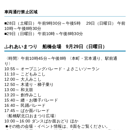
車両通行禁止区域
■28日（土曜日） 午前9時30分～午後5時 29日（日曜日） 午前
10時～午後8時30分
■29日（日曜日） 午前10時～午後8時30分
ふれあいまつり 船橋会場 9月29日（日曜日）
〈時間〉午前10時45分～午後8時 〈本町・宮本通り、駅前通
り〉
10:55～ オープニングパレード・よさこいソーラン
11:10～ こどもみこし
12:00～ 大人みこし
12:50～ 木遣り・梯子乗り
13:00～ 和太鼓
13:20～ 創作みこし
15:40～ 纏・お囃子パレード
16:40～ 民踊パレード
17:45～ ばか面パレード
〈船橋駅北口おまつり広場〉
10:00～16:00 ダンスばか面おどり ほか
■その他の会場・イベント情報は、8面をご覧ください。