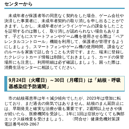
センターから
未成年者が保護者等の同意なく契約をした場合、ゲーム会社や
決済した事業者に、未成年者契約の取り消しを申し出ることがで
きます。しかし、未成年者がオンラインゲームの課金をしたこと
を証明するのは難しく、取り消しが認められない場合もありま
す。子どもにスマートフォンやゲーム機を使用させる際は「ペア
レンタルコントロール」機能を利用して、保護者が管理するよう
にしましょう。スマートフォンやゲーム機の使用時間、課金など
のルールを家族で話し合うことも大切です。また、端末に登録し
たクレジットカード情報は削除しておきましょう。カードの保管
場所にも注意し、利用明細は必ず確認しましょう。困った際は、
消費生活センターに相談してください。
9月24日（火曜日）～30日（月曜日）は「結核・呼吸
器感染症予防週間」
市の結核罹患率は年々減少傾向でしたが、2023年は増加に転
じており、まだ過去の病気ではありません。結核のまん延防止に
は、早期発見と確実な治療が最も重要です。2週間以上せきや痰
が続いたら、医療機関を受診し、1年に1回は症状がなくても胸部
エックス線検査を受けましょう。 〈問合せ〉健康危機対策課
電話番号409-2867