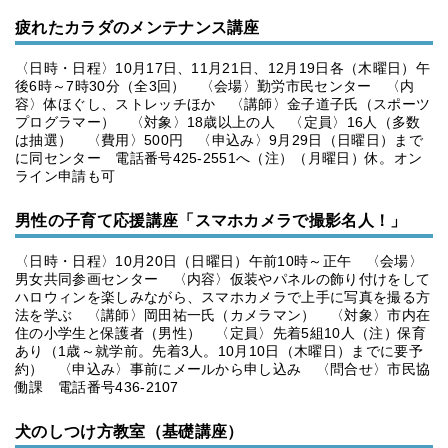
疲れたカラダのメンテナンス講座
〈日時・日程〉10月17日、11月21日、12月19日各（木曜日）午
後6時～7時30分（全3回） 〈会場〉勤労市民センター 〈内
容〉体ほぐし、ストレッチほか 〈講師〉金子道子氏（スポーツ
プログラマー） 〈対象〉18歳以上の人 〈定員〉16人（多数
は抽選） 〈費用〉500円 〈申込み〉9月29日（日曜日）まで
に同センター 電話番号425-2551へ（注）（月曜日）休。オン
ライン申請も可
男性の子育て応援講座「スマホカメラで撮影名人！」
〈日時・日程〉10月20日（日曜日）午前10時～正午 〈会場〉
男女共同参画センター 〈内容〉仮装やパネルの飾り付けをして
ハロウィンを楽しみながら、スマホカメラで上手に写真を撮る方
法を学ぶ 〈講師〉岡田祐一氏（カメラマン） 〈対象〉市内在
住の小学生と保護者（男性） 〈定員〉先着5組10人（注）保育
あり（1歳～就学前。先着3人。10月10日（木曜日）までに要予
約） 〈申込み〉事前にメールから申し込み 〈問合せ〉市民協
働課 電話番号436-2107
犬のしつけ方教室（基礎講座）