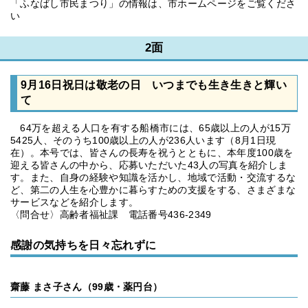
「ふなばし市民まつり」の情報は、市ホームページをご覧くださ
い
2面
9月16日祝日は敬老の日 いつまでも生き生きと輝い
て
64万を超える人口を有する船橋市には、65歳以上の人が15万
5425人、そのうち100歳以上の人が236人います（8月1日現
在）。本号では、皆さんの長寿を祝うとともに、本年度100歳を
迎える皆さんの中から、応募いただいた43人の写真を紹介しま
す。また、自身の経験や知識を活かし、地域で活動・交流するな
ど、第二の人生を心豊かに暮らすための支援をする、さまざまな
サービスなどを紹介します。
〈問合せ〉高齢者福祉課 電話番号436-2349
感謝の気持ちを日々忘れずに
齋藤 まさ子さん（99歳・薬円台）