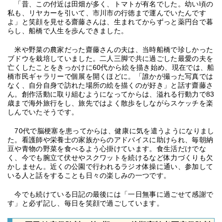
「昔、この付近は田畑が多く、トマトが有名でした。幼い頃の
私も、リヤカーを引いて、市川市の行徳まで運んでいたんです
よ」と笑顔を見せる齋藤さんは、生まれてからずっと薬円台で暮
らし、船橋で人生を歩んできました。
米や野菜の農家だった齋藤さんの夫は、当時船橋で珍しかった
ブドウを栽培していました。二人三脚で共に過ごした最愛の夫を
亡くしたことをきっかけに60代から絵を描き始め、現在では、船
橋市民ギャラリーで個展を開くほどに。「誰かが撮った写真では
なく、自分自身で訪れた場所の絵を描くのが好き」と話す齋藤さ
ん。創作活動に取り組むようになってからは、溢れる行動力で83
歳まで海外旅行をし、旅先ではよく散歩をしながらスケッチを楽
しんでいたそうです。
70代で脳梗塞を患ってからは、健康に気を遣うようになりまし
た。看護師や栄養士の家族からのアドバイスに助けられ、毎朝納
豆や青物の野菜を食べるよう心掛けています。食生活だけでな
く、今でも腕立て伏せやスクワットを続けるなど体力づくりも欠
かしません。近くの公園で行われるラジオ体操に通い、参加して
いる人と話をすることも日々の楽しみの一つです。
今でも続けている日記の最後には「一日無事に過ごせて感謝で
す」と必ず記し、毎日を笑顔で過ごしています。