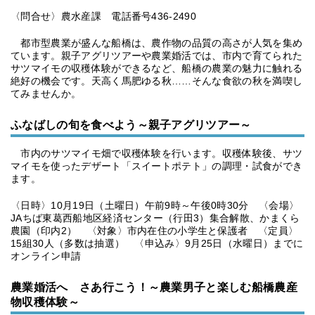
〈問合せ〉農水産課 電話番号436-2490
都市型農業が盛んな船橋は、農作物の品質の高さが人気を集め
ています。親子アグリツアーや農業婚活では、市内で育てられた
サツマイモの収穫体験ができるなど、船橋の農業の魅力に触れる
絶好の機会です。天高く馬肥ゆる秋……そんな食欲の秋を満喫し
てみませんか。
ふなばしの旬を食べよう～親子アグリツアー～
市内のサツマイモ畑で収穫体験を行います。収穫体験後、サツ
マイモを使ったデザート「スイートポテト」の調理・試食ができ
ます。
〈日時〉10月19日（土曜日）午前9時～午後0時30分 〈会場〉
JAちば東葛西船地区経済センター（行田3）集合解散、かまくら
農園（印内2） 〈対象〉市内在住の小学生と保護者 〈定員〉
15組30人（多数は抽選） 〈申込み〉9月25日（水曜日）までに
オンライン申請
農業婚活へ さあ行こう！～農業男子と楽しむ船橋農産
物収穫体験～