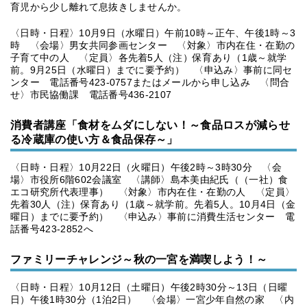
育児から少し離れて息抜きしませんか。
〈日時・日程〉10月9日（水曜日）午前10時～正午、午後1時～3
時 〈会場〉男女共同参画センター 〈対象〉市内在住・在勤の
子育て中の人 〈定員〉各先着5人（注）保育あり（1歳～就学
前。9月25日（水曜日）までに要予約） 〈申込み〉事前に同セ
ンター 電話番号423-0757またはメールから申し込み 〈問合
せ〉市民協働課 電話番号436-2107
消費者講座「食材をムダにしない！～食品ロスが減らせ
る冷蔵庫の使い方＆食品保存～」
〈日時・日程〉10月22日（火曜日）午後2時～3時30分 〈会
場〉市役所6階602会議室 〈講師〉島本美由紀氏（（一社）食
エコ研究所代表理事） 〈対象〉市内在住・在勤の人 〈定員〉
先着30人（注）保育あり（1歳～就学前。先着5人。10月4日（金
曜日）までに要予約） 〈申込み〉事前に消費生活センター 電
話番号423-2852へ
ファミリーチャレンジ～秋の一宮を満喫しよう！～
〈日時・日程〉10月12日（土曜日）午後2時30分～13日（日曜
日）午後1時30分（1泊2日） 〈会場〉一宮少年自然の家 〈内