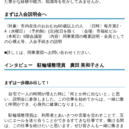
た豊かな経験や能力、知識等を生かしてみませんか。
まずは入会説明会へ
〈対象〉市内在住のおおむね60歳以上の人 〈日時〉毎月第2・
4（水曜日）（予約制）(注)祝日を除く 〈会場〉市福祉ビル
（本町2）6階会議室 〈内容〉同事業団の概要説明・会員として
の心構え等、入会手続きの説明
■詳しくは、同事業団へお問い合わせください。
インタビュー 駐輪場整理員 廣田 美和子さん
まずは一歩踏み出して！
自宅で一人の時間が増えた時に「何とか外に出ないと」と思
い、説明会に参加しました。この仕事を始めてからは、一緒に働
く仲間ができ、心身共に健康になりました。
駐輪場整理員は、利用者とあいさつや言葉を交わすことで、互
いにエールを送り合うことができるすてきな仕事です。働ける間
は、この仕事を続けたいと思います。ぜひ皆さんも一緒に働きま