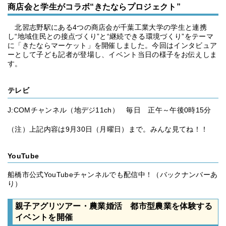
商店会と学生がコラボ“きたならプロジェクト”
北習志野駅にある4つの商店会が千葉工業大学の学生と連携
し“地域住民との接点づくり”と“継続できる環境づくり”をテーマ
に「きたならマーケット」を開催しました。今回はインタビュア
ーとして子ども記者が登場し、イベント当日の様子をお伝えしま
す。
テレビ
J:COMチャンネル（地デジ11ch） 毎日 正午～午後0時15分
（注）上記内容は9月30日（月曜日）まで。みんな見てね！！
YouTube
船橋市公式YouTubeチャンネルでも配信中！（バックナンバーあ
り）
親子アグリツアー・農業婚活 都市型農業を体験する
イベントを開催