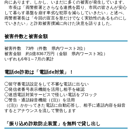
向にあります。しかし、いまだに多くの被害が発生しています。
市長は「両警察署とさらなる連携を図り、市民の皆さんが安心
して暮らす基盤を崩す卑劣な犯罪を減らしていきたい」と述べ、
両警察署長は「今回の宣言を形だけでなく実効性のあるものにし
ていきたい」と詐欺被害撲滅に向けた決意を語りました。
被害件数と被害金額
被害件数 73件（件数 県内ワースト2位）
被害金額 約1億8367万円（金額 県内ワースト3位）
いずれも6年1～7月の累計
電話de詐欺は「電話de対策」！
◯留守番電話設定をして不審な電話に出ない
◯発信者番号表示機能を活用し相手を確認
◯迷惑電話対策サービスで怪しい電話をブロック
◯警告・通話録音機能（(注)）を活用
（(注)）かかってきた電話に自動応答し、相手に通話内容を録音
するとアナウンスを流して警告します
「振り込め詐欺防止装置」を無料で貸し出し