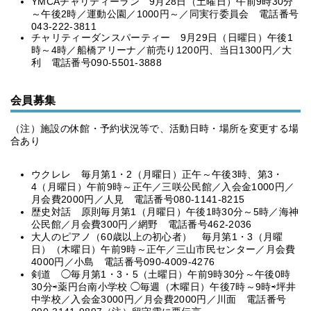
YMCAチャリティーラン 9月28日（土曜日）午前9時30分
～午後2時／運動公園／1000円～／同実行委員会 電話番号
043-222-3811
チャリティーダンスパーティー 9月29日（日曜日）午後1
時～4時／船橋アリーナ／前売り1200円、当日1300円／大
利 電話番号090-5501-3888
会員募集
（注）施設の休館・予約状況等で、活動日時・場所を変更する場
合あり
ウクレレ 毎月第1・2（月曜日）正午～午後3時、第3・
4（月曜日）午前9時～正午／三咲公民館／入会金1000円／
月会費2000円／人見 電話番号080-1141-8215
歴史対話 原則毎月第1（月曜日）午後1時30分～5時／海神
公民館／月会費300円／網野 電話番号462-2036
大人のピアノ（60歳以上の初心者） 毎月第1・3（月曜
日）（木曜日）午前9時～正午／三山市民センター／月会費
4000円／小島 電話番号090-4009-4276
剣道 ◯毎月第1・3・5（土曜日）午前9時30分～午後0時
30分⇨薬円台南小学校 ◯毎週（木曜日）午後7時～9時⇨坪井
中学校／入会金3000円／月会費2000円／川面 電話番号