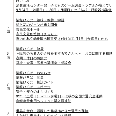
けいじ板
消費生活センター発 子どものゲーム課金トラブルが増えてい
9月24日（火曜日）～30日（月曜日）は「結核・呼吸器感染症
情報ひろば 趣味・教養・学習
緑と花のジャンボ市を開催
5
市民文化ホール
面
市民文化創造館（きらら）
市内の私立幼稚園の願書受け付けは11月1日（金曜日）から
情報ひろば 健康
6
～障害のある人や介護を要する皆さんへ～ お口に関する相談
面
夜間・休日の急病は
福祉・介護・医療の講演会・相談会
情報ひろば お知らせ
情報ひろば 募集
情報ひろば 施設ガイド
7
情報ひろば スポーツ
面
安全・安心のまちづくり
9/21（土曜日）～30（月曜日）は秋の全国交通安全運動
自転車乗車用ヘルメット購入費補助
世界を舞台に活躍した船橋ゆかりの選手が凱旋
8
ふなばし市民まつりのイベント情報