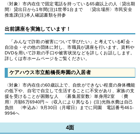
〈対象〉市内在住で固定電話を持っている65歳以上の人〈貸出期
間〉貸出日から1年間(注)1世帯1台まで 〈貸出場所〉市民安全
推進課(注)本人確認書類を持参
出前講座を実施しています！
「みんなで詐欺の被害について学びたい」と考えている町会・
自治会・その他の団体に対し、市職員が講座を行います。資料や
DVDを用いて詐欺の手口や被害状況などを詳しくお話しします。
詳しくは市ホームページをご覧ください。
ケアハウス市立船橋長寿園の入居者
〈対象〉市内在住の60歳以上で、自炊ができない程度の身体機能
の低下や、自宅で自立して生活することに不安があり、家族の支
援を受けることが困難な人 〈募集居室数〉単身用2室 〈費
用〉月額6万6940円～（収入により異なる）(注)光熱水費は自己
負担 〈申込み〉9月30日（月曜日）までに同園 電話番号461-
9994へ
4面