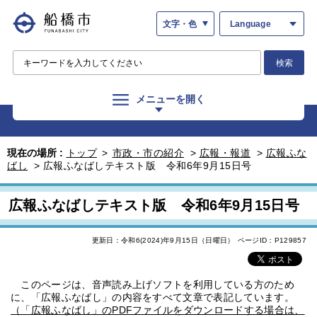
文字・色
Language
検索
メニューを開く
現在の場所 :
トップ
>
市政・市の紹介
>
広報・報道
>
広報ふな
ばし
>
広報ふなばしテキスト版 令和6年9月15日号
広報ふなばしテキスト版 令和6年9月15日号
更新日：令和6(2024)年9月15日（日曜日）
ページID：P129857
このページは、音声読み上げソフトを利用している方のため
に、「広報ふなばし」の内容をすべて文章で表記しています。
（「広報ふなばし」のPDFファイルをダウンロードする場合は、