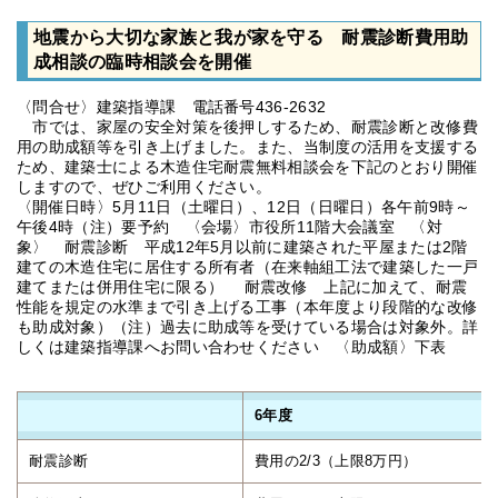
地震から大切な家族と我が家を守る 耐震診断費用助
成相談の臨時相談会を開催
〈問合せ〉建築指導課 電話番号436-2632
市では、家屋の安全対策を後押しするため、耐震診断と改修費
用の助成額等を引き上げました。また、当制度の活用を支援する
ため、建築士による木造住宅耐震無料相談会を下記のとおり開催
しますので、ぜひご利用ください。
〈開催日時〉5月11日（土曜日）、12日（日曜日）各午前9時～
午後4時（注）要予約 〈会場〉市役所11階大会議室 〈対
象〉 耐震診断 平成12年5月以前に建築された平屋または2階
建ての木造住宅に居住する所有者（在来軸組工法で建築した一戸
建てまたは併用住宅に限る） 耐震改修 上記に加えて、耐震
性能を規定の水準まで引き上げる工事（本年度より段階的な改修
も助成対象）（注）過去に助成等を受けている場合は対象外。詳
しくは建築指導課へお問い合わせください 〈助成額〉下表
6年度
耐震診断
費用の2/3（上限8万円）