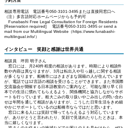
予約方法
相談専用電話 電話番号050-3101-3495または直接同窓口へ
（注）多言語対応ホームページからも予約可
Funabashi Free Legal Consultation for Foreign Residents
[Reservation required] 電話番号050-3101-3495 or send a
mail from our Multilingual Website（https://www.funabashi-
multilingual.info/）
インタビュー 笑顔と感謝は世界共通
相談員 坪田 明子さん
窓口には、月240件程度の相談があります。時期により相談件
数や内容は異なりますが、3月は転出入や引っ越しに関する相談
が多くなります。船橋市にはさまざまな国籍の人が住んでいます
が、電話では12言語の相談を受けることができます。また市国際
交流協会が開催する日本語教室のご案内など、可能な限り早く日
本での生活に慣れてもらえるよう、関係機関と協力しながらサポ
ートを行っています。粗大ごみの取り扱いやごみ出しの問い合わ
せは年間を通して相談がありますが、こうした日常生活をきめ細
やかにサポートしているのは船橋市ならではだと思います。
窓口に来る人には笑顔で帰ってもらえるよう対応しています
が、ありがとうと言われたり、笑顔で見送れたりしたときは、本
当に嬉しくなります。
皆さんのお住まいの地域などでお困りの人を見かけたら、ぜひ