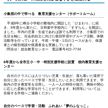
小集団の中で学べる 教育支援センター（サポートルーム）
平成8年に峰台小学校の敷地内に開設した「ひまわり」に続
き、6年度から新たに、古和釜中学校内に「すずらん」を開設し
ました。市内の児童・生徒であれば誰でも利用でき、小集団での
生活を軸に、社会的自立に向けた個別学習やグループ活動、体験
活動等を行っています。午前・午後・1日のコースがあり、保護
者との個別相談や保護者会も実施しています。
〈問合せ〉総合教育センター 電話番号422-7734
6年度から全市立小・中・特別支援学校に設置 校内教育支援セ
ンター
自分のクラスには入りづらい児童・生徒が、落ち着いた場所で
自分に合ったペースで学習・生活したいときに利用できます。学
校内の空き教室等を活用し、一人一人の特性や能力、興味や関心
に応じた柔軟な学習を行うことができます。利用等については、
在籍する学校へご連絡ください。
自分のペースで学習・活動 ふれあい「夢のふなっこ」