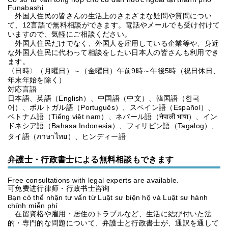
Funabashi
外国人住民の皆さんの生活上のさまざまな疑問や質問につい
て、12言語で無料相談ができます。電話やメールでも受け付けて
いますので、気軽にご相談ください。
外国人住民だけでなく、外国人を雇用している企業等や、身近
な外国人住民に代わって相談をしたい日本人の皆さんも利用でき
ます。
〈日時〉（月曜日）～（金曜日）午前9時～午後5時（祝日休日、
年末年始を除く）
対応言語
日本語、英語（English）、中国語（中文）、韓国語（한국
어）、ポルトガル語（Português）、スペイン語（Español）、
ベトナム語（Tiếng việt nam）、ネパール語（नेपाली भाषा）、イン
ドネシア語（Bahasa Indonesia）、フィリピン語（Tagalog）、
タイ語（ภาษาไทย）、ヒンディー語
弁護士・行政書士による無料相談もできます
Free consultations with legal experts are available.
可免费进行律师・行政书士咨询
Bạn có thể nhận tư vấn từ Luật sư biện hộ và Luật sư hành
chính miễn phí
在留資格や雇用・居住のトラブルなど、生活に結び付いた法
的・専門的な問題について、弁護士と行政書士が、通訳を通して