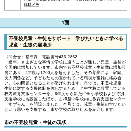
取材メモ
1面
不登校児童・生徒をサポート 学びたいときに学べる
児童・生徒の居場所
〈問合せ〉指導課 電話番号436-2862
近年、さまざまな事情で学校に通うことが難しい児童・生徒が
全国的に増加しています。市内でも不登校児童・生徒数は増加傾
向にあり、4年度は1200人を超えました。その背景には、家庭、
友人関係など、子どもたちの置かれている環境が複雑に絡み合
い、心の問題となることが挙げられます。市では、不登校児童・
生徒に対する支援体制を強化するため、全中学校に設置している
校内教育支援センターを、6年度から新たに全小学校および特別
支援学校にも設置したほか、古和釜中学校内に教育支援センター
「すずらん」を開設しました。本号では、児童・生徒の学びたい
という思いを支援する、市や学校の取り組みを紹介します。
市の不登校児童・生徒の現状