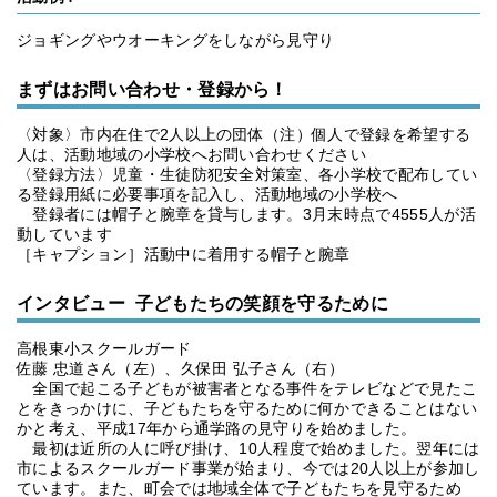
ジョギングやウオーキングをしながら見守り
まずはお問い合わせ・登録から！
〈対象〉市内在住で2人以上の団体（注）個人で登録を希望する
人は、活動地域の小学校へお問い合わせください
〈登録方法〉児童・生徒防犯安全対策室、各小学校で配布してい
る登録用紙に必要事項を記入し、活動地域の小学校へ
登録者には帽子と腕章を貸与します。3月末時点で4555人が活
動しています
［キャプション］活動中に着用する帽子と腕章
インタビュー 子どもたちの笑顔を守るために
高根東小スクールガード
佐藤 忠道さん（左）、久保田 弘子さん（右）
全国で起こる子どもが被害者となる事件をテレビなどで見たこ
とをきっかけに、子どもたちを守るために何かできることはない
かと考え、平成17年から通学路の見守りを始めました。
最初は近所の人に呼び掛け、10人程度で始めました。翌年には
市によるスクールガード事業が始まり、今では20人以上が参加し
ています。また、町会では地域全体で子どもたちを見守るため