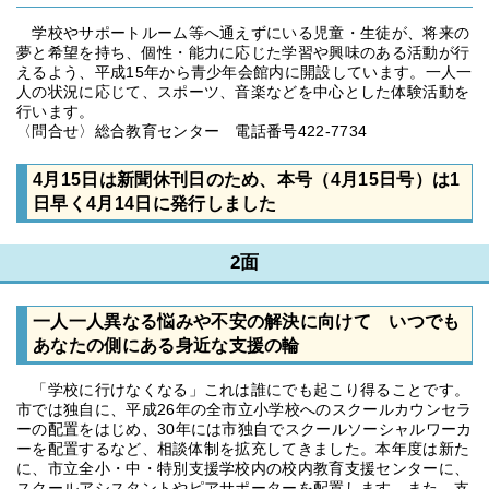
学校やサポートルーム等へ通えずにいる児童・生徒が、将来の
夢と希望を持ち、個性・能力に応じた学習や興味のある活動が行
えるよう、平成15年から青少年会館内に開設しています。一人一
人の状況に応じて、スポーツ、音楽などを中心とした体験活動を
行います。
〈問合せ〉総合教育センター 電話番号422-7734
4月15日は新聞休刊日のため、本号（4月15日号）は1
日早く4月14日に発行しました
2面
一人一人異なる悩みや不安の解決に向けて いつでも
あなたの側にある身近な支援の輪
「学校に行けなくなる」これは誰にでも起こり得ることです。
市では独自に、平成26年の全市立小学校へのスクールカウンセラ
ーの配置をはじめ、30年には市独自でスクールソーシャルワーカ
ーを配置するなど、相談体制を拡充してきました。本年度は新た
に、市立全小・中・特別支援学校内の校内教育支援センターに、
スクールアシスタントやピアサポーターを配置します。また、支