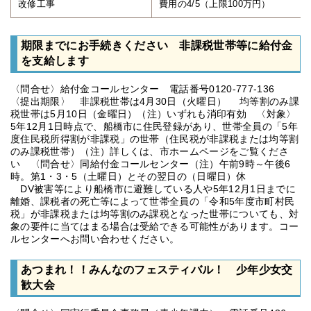
改修工事
費用の4/5（上限100万円）
期限までにお手続きください 非課税世帯等に給付金
を支給します
〈問合せ〉給付金コールセンター 電話番号0120-777-136
〈提出期限〉 非課税世帯は4月30日（火曜日） 均等割のみ課
税世帯は5月10日（金曜日）（注）いずれも消印有効 〈対象〉
5年12月1日時点で、船橋市に住民登録があり、世帯全員の「5年
度住民税所得割が非課税」の世帯（住民税が非課税または均等割
のみ課税世帯）（注）詳しくは、市ホームページをご覧くださ
い 〈問合せ〉同給付金コールセンター（注）午前9時～午後6
時。第1・3・5（土曜日）とその翌日の（日曜日）休
DV被害等により船橋市に避難している人や5年12月1日までに
離婚、課税者の死亡等によって世帯全員の「令和5年度市町村民
税」が非課税または均等割のみ課税となった世帯についても、対
象の要件に当てはまる場合は受給できる可能性があります。コー
ルセンターへお問い合わせください。
あつまれ！！みんなのフェスティバル！ 少年少女交
歓大会