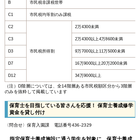
B
市民税非課税世帯
C1
市民税均等割のみ課税
C2
2万4300未満
C3
2万4300以上4万8600未満
D3
市民税所得割
9万7000以上11万5000未満
D7
16万9000以上20万2000未満
D12
34万9000以上
（注）D階層については、全14階層ある市民税額区分から3階層
のみを抜粋して掲載しています
保育士を目指している皆さんを応援！ 保育士養成修学
資金を貸し付け
〈問合せ〉保育入園課 電話番号436-2329
指定保育士養成施設に通う学生を対象に、保育士養成