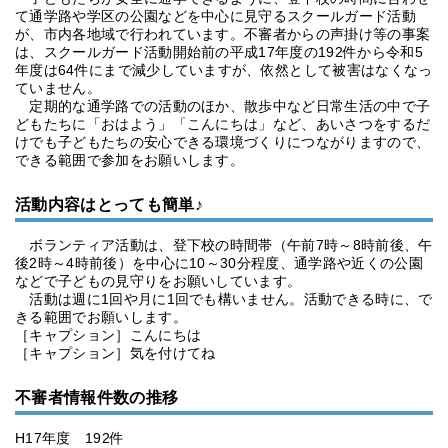
て通学路や学区の公園などを中心に見守るスクールガード活動
が、市内各地域で行われています。不審者からの声掛け等の事案
は、スクールガード活動開始前の平成17年度の192件から令和5
年度は64件にまで減少していますが、依然として被害はなくなっ
ていません。
定期的な通学路での活動のほか、散歩中など日常生活の中で子
どもたちに「おはよう」「こんにちは」など、あいさつをするだ
けでも子どもたちの安心できる環境づくりにつながりますので、
できる範囲で参加をお願いします。
活動内容はとっても簡単♪
ボランティア活動は、登下校の時間帯（午前7時～8時前後、午
後2時～4時前後）を中心に10～30分程度、通学路や近くの公園
などで子どもの見守りをお願いしています。
活動は週に1回や月に1回でも構いません。活動できる時に、で
きる範囲でお願いします。
［キャプション］こんにちは
［キャプション］気を付けてね
不審者情報件数の推移
H17年度 192件