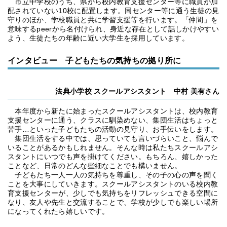
市立中学校のうち、県から校内教育支援センター等に職員が加
配されていない10校に配置します。同センター等に通う生徒の見
守りのほか、学校職員と共に学習支援等を行います。「仲間」を
意味するpeerから名付けられ、身近な存在として話しかけやすい
よう、生徒たちの年齢に近い大学生を採用しています。
インタビュー 子どもたちの気持ちの拠り所に
法典小学校 スクールアシスタント 中村 美有さん
本年度から新たに始まったスクールアシスタントは、校内教育
支援センターに通う、クラスに馴染めない、集団生活はちょっと
苦手…といった子どもたちの活動の見守り、お手伝いをします。
集団生活をする中では、思っていても言いづらいこと、悩んで
いることがあるかもしれません。そんな時は私たちスクールアシ
スタントにいつでも声を掛けてください。もちろん、嬉しかった
ことなど、日常のどんな些細なことでも構いません。
子どもたち一人一人の気持ちを尊重し、その子の心の声を聞く
ことを大事にしていきます。スクールアシスタントのいる校内教
育支援センターが、少しでも気持ちをリフレッシュできる空間に
なり、友人や先生と交流することで、学校が少しでも楽しい場所
になってくれたら嬉しいです。