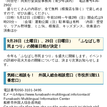
〈問合せ〉同実行委員会事務局（青少年課内） 電話番号436-
2902
盛りだくさんの内容が、全て無料（模擬店を除く）で楽しめま
すので、ぜひお越しください。
〈日時〉5月12日（日曜日）午前10時～午後2時（注）開会式は9
時20分～ 〈会場〉運動公園（注）駐車場は有料 〈内容〉壁登
り、リアル野球盤、ミニSL、模擬店、キッズダンス、吹奏楽の
演奏ほか
9月28日（土曜日）、29日（日曜日） 「ふなばし市
民まつり」の開催日程が決定！
今年も「ふなばし市民まつり」を盛大に開催します。イベント
の詳細や花火大会の開催については、決まり次第お知らせしま
す。
気軽に相談を！ 外国人総合相談窓口（市役所1階11
番窓口）
電話番号050-3101-3495
Eメールhttps://www.funabashi-multilingual.info/contact/
Funabashi Multilingual Information Center
船桥市外国人综合咨询处
Cơ sở tư vấn tổng hợp cho cư dân nước ngoài tại thành phố