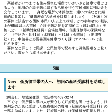
高齢者がいつまでも住み慣れた場所でいきいきと健康で過ごせ
るよう、地域の介護予防に資する活動を行う市民団体に補助金を
交付しています。 身近な場所で体操教室・通いの場などに継
続的に参加し、“健康寿命”の延伸を目指しましょう！ 〈対象〉次
の要件に該当する団体 市民10人以上で構成、かつ参加者の8割以
上が65歳以上の市民 介護予防活動を定期的に（週1回以上）実
施 ほか 〈補助対象経費〉会場使用料、傷害保険等の保険料な
ど 〈申込み〉5月1日（水曜日）～31日（金曜日）（消印有
効）に、申請書と必要書類を健康づくり課（〒273-8506（注）
住所不要）へ
要件など詳しくは同課、公民館等で配布する募集要項をご覧く
ださい。市からも取り出せます。
5面
New 低所得世帯の人へ 初回の産科受診料を助成し
ます
〈問合せ〉地域保健課 電話番号409-3274
市では、低所得世帯の人が安心して妊娠期を過ごせるよう、妊
娠判定のために受診した医療機関の費用（初回の産科受診料）の
一部を助成します。また、妊娠届出時には保健師が面接を行い、