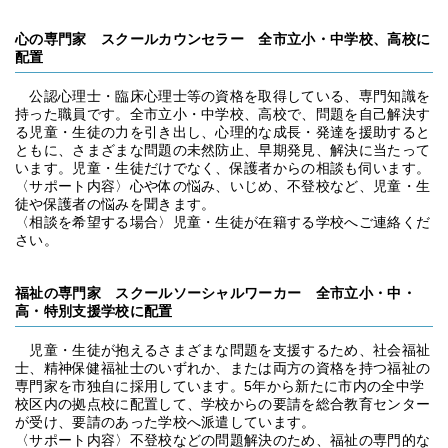
心の専門家 スクールカウンセラー 全市立小・中学校、高校に
配置
公認心理士・臨床心理士等の資格を取得している、専門知識を
持った職員です。全市立小・中学校、高校で、問題を自己解決す
る児童・生徒の力を引き出し、心理的な成長・発達を援助すると
ともに、さまざまな問題の未然防止、早期発見、解決に当たって
います。児童・生徒だけでなく、保護者からの相談も伺います。
〈サポート内容〉心や体の悩み、いじめ、不登校など、児童・生
徒や保護者の悩みを聞きます。
〈相談を希望する場合〉児童・生徒が在籍する学校へご連絡くだ
さい。
福祉の専門家 スクールソーシャルワーカー 全市立小・中・
高・特別支援学校に配置
児童・生徒が抱えるさまざまな問題を支援するため、社会福祉
士、精神保健福祉士のいずれか、または両方の資格を持つ福祉の
専門家を市独自に採用しています。5年から新たに市内の全中学
校区内の拠点校に配置して、学校からの要請を総合教育センター
が受け、要請のあった学校へ派遣しています。
〈サポート内容〉不登校などの問題解決のため、福祉の専門的な