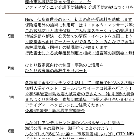
船橋市地域防災計画を修正しました
アクティブシニア介護予防補助金 介護予防の拠点づくりを支
New 低所得世帯の人へ 初回の産科受診料を助成します
保険適用外の施術に利用可 はり・きゅう・マッサージ等の
ごみ散乱防止と清潔保持 ごみ収集ステーションの管理用具
5面
地域課題を解決 公民館での講座・イベントを企画しよう！
～脱炭素へ向けて一人一人ができること～みんなでできる地
森林環境税（国税）の賦課徴収が始まります
行政書士による成年後見制度と相続・遺言等の講演会・無料
ひとり親家庭向けの制度・事業のご活用を
6面
ひとり親家庭の高校生をサポート
各種補助金やマッチングを活用して 船橋でビジネスの輪を
無料入浴イベント ゴールデンウイークは銭湯へ行こう！！
令和6年能登半島地震の被災者の皆さんへ 雑損控除の特例
7面
まちづくり懇談会 参加団体募集 市長と語り合いませんか
アライグマ・ハクビシンにご注意ください
令和6年能登半島地震災害義援金
ふなばしアンデルセン公園のシンボルがついに復活！
海浜公園 春の風物詩 潮干狩りに出かけよう！
8面
ふなばしの”現在”をお届け 市広報番組 ふなばしCITY NEW