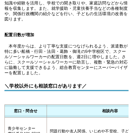
知識や経験を活用し、学校での聞き取りや、家庭訪問などから情
報を収集します。また、就学援助・児童扶養手当などの各種制度
や、関係行政機関の紹介などを行い、子どもの生活環境の改善を
図ります。
配置日数が増加
本年度からは、より丁寧な支援につなげられるよう、派遣数が
特に多い船橋・行田・法田・葛飾・御滝の5中学校区で、スクー
ルソーシャルワーカーの配置日数を、週2日に増やしました。さ
らに、スクールソーシャルワーカーに助言し、複数・緊急の対応
に協働して支援できるよう、総合教育センターにスーパーバイザ
ーを配置しました。
＼学校以外にも相談窓口があります／
窓口・問合せ
相談内容
青少年センター
問題行動や友人関係、いじめや不登校、子ども