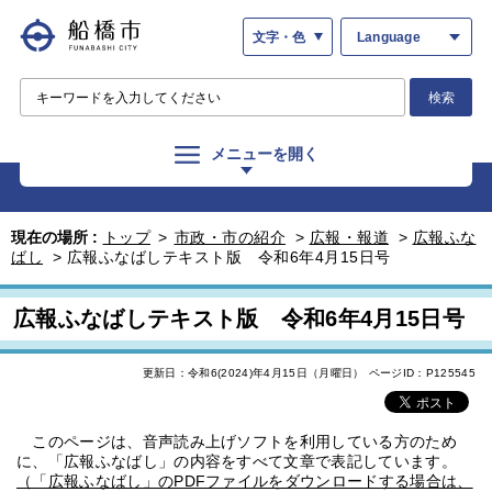
文字・色
Language
検索
メニューを開く
現在の場所 :
トップ
>
市政・市の紹介
>
広報・報道
>
広報ふな
ばし
>
広報ふなばしテキスト版 令和6年4月15日号
広報ふなばしテキスト版 令和6年4月15日号
更新日：令和6(2024)年4月15日（月曜日）
ページID：P125545
このページは、音声読み上げソフトを利用している方のため
に、「広報ふなばし」の内容をすべて文章で表記しています。
（「広報ふなばし」のPDFファイルをダウンロードする場合は、