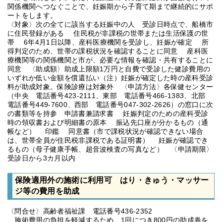
関係機関へつなぐことで、妊娠期から子育て期まで継続的にサポ
ートをします。
〈対象〉次の全てに該当する妊娠中の人 受診日時点で、船橋市
に住民登録がある 住民税が非課税の世帯または生活保護の世
帯 6年4月1日以降、産科医療機関を受診し、妊娠が確定 所
得判定のため、世帯の課税状況を確認することに同意 産科医
療機関等の関係機関と市が、必要な情報を確認・共有することに
同意 〈助成額〉助成上限額1万円と自費で受診した健診費用の
いずれか低い金額を償還払い（注）妊娠が確定した時の産科受診
料が助成対象。保険診療は対象外 〈申請方法〉各保健センター
（中央 電話番号423-2111、東部 電話番号466-1383、北部
電話番号449-7600、西部 電話番号047-302-2626）の窓口に次
の書類等を持参 申請書兼請求書 妊娠判定のための産科受診
時の領収書および明細書の原本 振込先口座が分かるもの（通
帳など） 印鑑 同意書（市で課税状況が確認できない場合
は、世帯全員が住民税非課税である証明書） 妊娠が確認でき
るもの（母子健康手帳、超音波検査の写真など） 〈申請期限〉
受診日から3カ月以内
保険適用外の施術に利用可 はり・きゅう・マッサー
ジ等の費用を助成
〈問合せ〉高齢者福祉課 電話番号436-2352
施術費用の負担を軽減するため、1回につき800円の助成券を