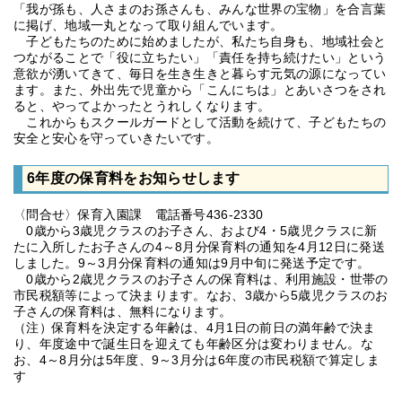
「我が孫も、人さまのお孫さんも、みんな世界の宝物」を合言葉
に掲げ、地域一丸となって取り組んでいます。
子どもたちのために始めましたが、私たち自身も、地域社会と
つながることで「役に立ちたい」「責任を持ち続けたい」という
意欲が湧いてきて、毎日を生き生きと暮らす元気の源になってい
ます。また、外出先で児童から「こんにちは」とあいさつをされ
ると、やってよかったとうれしくなります。
これからもスクールガードとして活動を続けて、子どもたちの
安全と安心を守っていきたいです。
6年度の保育料をお知らせします
〈問合せ〉保育入園課 電話番号436-2330
0歳から3歳児クラスのお子さん、および4・5歳児クラスに新
たに入所したお子さんの4～8月分保育料の通知を4月12日に発送
しました。9～3月分保育料の通知は9月中旬に発送予定です。
0歳から2歳児クラスのお子さんの保育料は、利用施設・世帯の
市民税額等によって決まります。なお、3歳から5歳児クラスのお
子さんの保育料は、無料になります。
（注）保育料を決定する年齢は、4月1日の前日の満年齢で決ま
り、年度途中で誕生日を迎えても年齢区分は変わりません。な
お、4～8月分は5年度、9～3月分は6年度の市民税額で算定しま
す