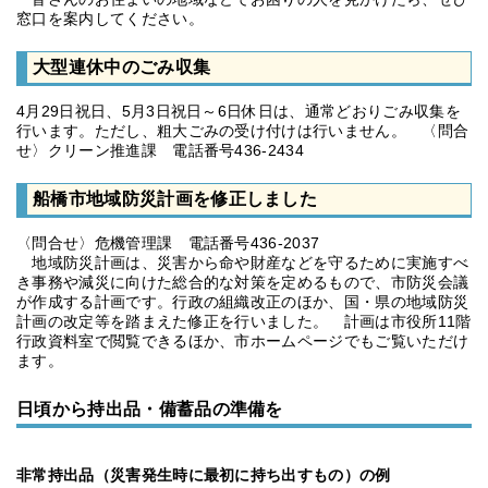
窓口を案内してください。
大型連休中のごみ収集
4月29日祝日、5月3日祝日～6日休日は、通常どおりごみ収集を
行います。ただし、粗大ごみの受け付けは行いません。 〈問合
せ〉クリーン推進課 電話番号436-2434
船橋市地域防災計画を修正しました
〈問合せ〉危機管理課 電話番号436-2037
地域防災計画は、災害から命や財産などを守るために実施すべ
き事務や減災に向けた総合的な対策を定めるもので、市防災会議
が作成する計画です。行政の組織改正のほか、国・県の地域防災
計画の改定等を踏まえた修正を行いました。 計画は市役所11階
行政資料室で閲覧できるほか、市ホームページでもご覧いただけ
ます。
日頃から持出品・備蓄品の準備を
非常持出品（災害発生時に最初に持ち出すもの）の例