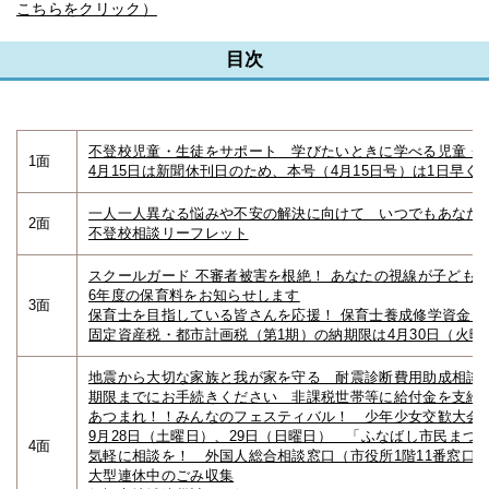
こちらをクリック）
目次
不登校児童・生徒をサポート 学びたいときに学べる児童・
1面
4月15日は新聞休刊日のため、本号（4月15日号）は1日早く
一人一人異なる悩みや不安の解決に向けて いつでもあなた
2面
不登校相談リーフレット
スクールガード 不審者被害を根絶！ あなたの視線が子ども
6年度の保育料をお知らせします
3面
保育士を目指している皆さんを応援！ 保育士養成修学資金を
固定資産税・都市計画税（第1期）の納期限は4月30日（火曜
地震から大切な家族と我が家を守る 耐震診断費用助成相談
期限までにお手続きください 非課税世帯等に給付金を支給
あつまれ！！みんなのフェスティバル！ 少年少女交歓大会
9月28日（土曜日）、29日（日曜日） 「ふなばし市民まつ
4面
気軽に相談を！ 外国人総合相談窓口（市役所1階11番窓口
大型連休中のごみ収集