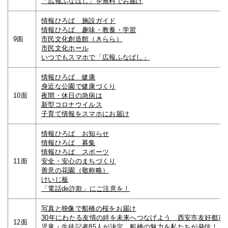
「広報ふなばし」を無料でお届け
情報ひろば 施設ガイド
情報ひろば 趣味・教養・学習
9面
市民文化創造館（きらら）
市民文化ホール
いつでもスマホで「広報ふなばし」
情報ひろば 健康
身近な公園で健康づくり
10面
夜間・休日の急病は
新型コロナウイルス
子育て情報をスマホにお届け
情報ひろば お知らせ
情報ひろば 募集
情報ひろば スポーツ
11面
安全・安心のまちづくり
善意の花園（敬称略）
けいじ板
「電話de詐欺」にご注意を！
写真と映像で船橋の桜をお届け
30年にわたる友情の絆を未来へつなげよう 西安市友好都市
12面
児童・生徒記者85人が決定 船橋の魅力を私たちが発信！