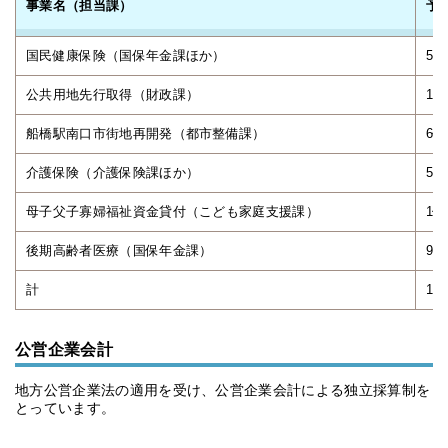
事業名（担当課）
予
国民健康保険（国保年金課ほか）
51
公共用地先行取得（財政課）
16
船橋駅南口市街地再開発（都市整備課）
6億
介護保険（介護保険課ほか）
52
母子父子寡婦福祉資金貸付（こども家庭支援課）
1億
後期高齢者医療（国保年金課）
97
計
11
公営企業会計
地方公営企業法の適用を受け、公営企業会計による独立採算制を
とっています。