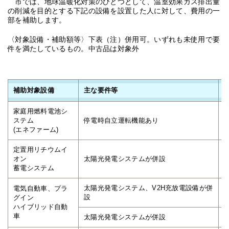
市では、地球温暖化対策のひとつとして、温室効果ガス排出量
の削減を目的とする下記の設備を設置した人に対して、費用の一
部を補助します。
〈対象設備・補助額等〉下表（注）併用可。いずれも未使用で要
件を満たしているもの。中古品は対象外
補助対象設備
主な要件等
家庭用燃料電池シ
ステム
停電時自立運転機能あり
(エネファーム)
定置用リチウムイ
オン
太陽光発電システムが併設
蓄電システム
太陽光発電システム、V2H充放電設備が併
電気自動車、プラ
設
グイン
ハイブリッド自動
車
太陽光発電システムが併設