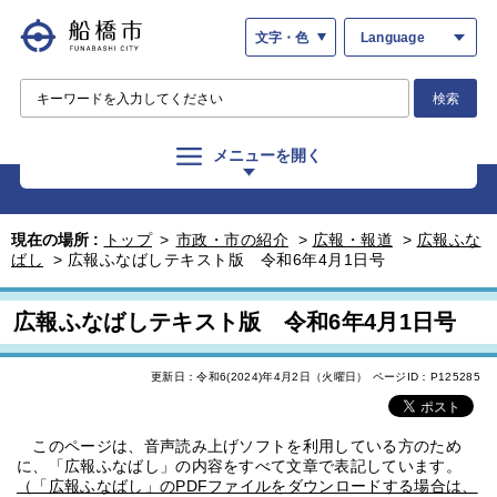
文字・色
Language
検索
メニューを開く
現在の場所 :
トップ
>
市政・市の紹介
>
広報・報道
>
広報ふな
ばし
>
広報ふなばしテキスト版 令和6年4月1日号
広報ふなばしテキスト版 令和6年4月1日号
更新日：令和6(2024)年4月2日（火曜日）
ページID：P125285
このページは、音声読み上げソフトを利用している方のため
に、「広報ふなばし」の内容をすべて文章で表記しています。
（「広報ふなばし」のPDFファイルをダウンロードする場合は、