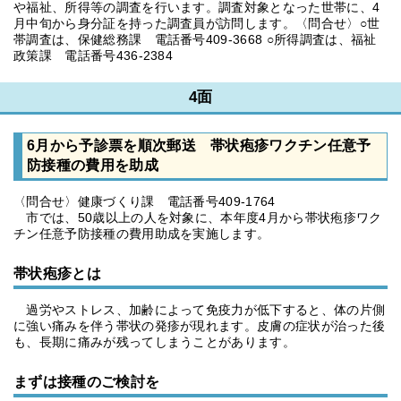
や福祉、所得等の調査を行います。調査対象となった世帯に、4
月中旬から身分証を持った調査員が訪問します。〈問合せ〉○世
帯調査は、保健総務課 電話番号409-3668 ○所得調査は、福祉
政策課 電話番号436-2384
4面
6月から予診票を順次郵送 帯状疱疹ワクチン任意予
防接種の費用を助成
〈問合せ〉健康づくり課 電話番号409-1764
市では、50歳以上の人を対象に、本年度4月から帯状疱疹ワク
チン任意予防接種の費用助成を実施します。
帯状疱疹とは
過労やストレス、加齢によって免疫力が低下すると、体の片側
に強い痛みを伴う帯状の発疹が現れます。皮膚の症状が治った後
も、長期に痛みが残ってしまうことがあります。
まずは接種のご検討を