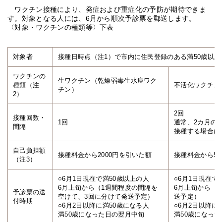
ワクチン接種により、発症および重症化の予防が期待できま
す。対象となる人には、6月から順次予診票を郵送します。
〈対象・ワクチンの種類等〉下表
対象者
接種日時点（注1）で市内に住民登録のある満50歳以上
ワクチンの
生ワクチン（乾燥弱毒生水痘ワク
種類（注
不活化ワクチン
チン）
2）
2回
接種回数・
1回
通常、2カ月の
間隔
接種する場合は
自己負担額
接種料金から2000円を引いた額
接種料金から50
（注3）
○6月1日現在で満50歳以上の人
○6月1日現在で
6月上旬から（1週間程度の間隔を
6月上旬から（
予診票の送
空けて、3回に分けて発送予定）
送予定）
付時期
○6月2日以降に満50歳になる人
○6月2日以降に
満50歳になった日の翌月中旬
満50歳になっ