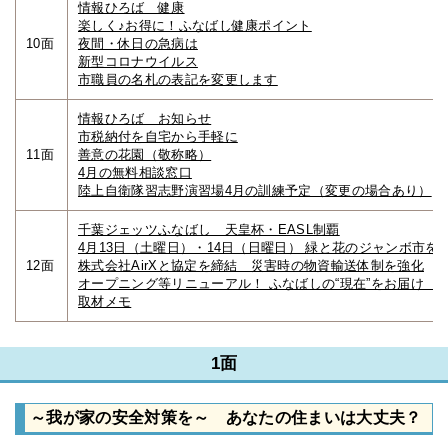
情報ひろば 健康
楽しく♪お得に！ふなばし健康ポイント
10面
夜間・休日の急病は
新型コロナウイルス
市職員の名札の表記を変更します
情報ひろば お知らせ
市税納付を自宅から手軽に
11面
善意の花園（敬称略）
4月の無料相談窓口
陸上自衛隊習志野演習場4月の訓練予定（変更の場合あり）
千葉ジェッツふなばし 天皇杯・EASL制覇
4月13日（土曜日）・14日（日曜日） 緑と花のジャンボ市を
12面
株式会社AirXと協定を締結 災害時の物資輸送体制を強化
オープニング等リニューアル！ ふなばしの“現在”をお届け 市広
取材メモ
1面
～我が家の安全対策を～ あなたの住まいは大丈夫？