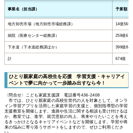
事業名（担当課）
予算額
地方卸売市場（地方卸売市場総務課）
14億560
病院（医療センター総務課）
259億67
下水道（下水道総務課ほか）
399億84
計
674億 7
ひとり親家庭の高校生を応援 学習支援・キャリアイ
ベントで夢に向かって一歩踏み出すなら今！
〈問合せ〉こども家庭支援課 電話番号436-2408
市では、ひとり親家庭の高校生世代の人を対象として、オンラ
イン学習アプリを活用した家庭学習の支援と、個別指導型の学習
支援教室を開催します。進路や生活に関する相談も受け付けるほ
か、教室では、進学、就労意欲の向上、将来やりたいことを考え
るきっかけとなるキャリアイベントなどを開催します。学習や将
来の悩みに寄り添うサポートをしますので、ぜひご利用くださ
い。