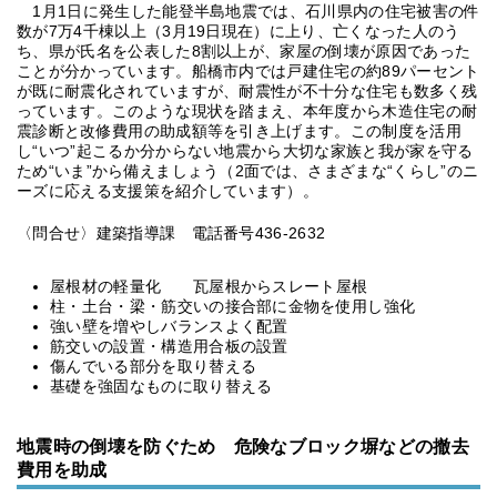
1月1日に発生した能登半島地震では、石川県内の住宅被害の件
数が7万4千棟以上（3月19日現在）に上り、亡くなった人のう
ち、県が氏名を公表した8割以上が、家屋の倒壊が原因であった
ことが分かっています。船橋市内では戸建住宅の約89パーセント
が既に耐震化されていますが、耐震性が不十分な住宅も数多く残
っています。このような現状を踏まえ、本年度から木造住宅の耐
震診断と改修費用の助成額等を引き上げます。この制度を活用
し“いつ”起こるか分からない地震から大切な家族と我が家を守る
ため“いま”から備えましょう（2面では、さまざまな“くらし”のニ
ーズに応える支援策を紹介しています）。
〈問合せ〉建築指導課 電話番号436-2632
屋根材の軽量化 瓦屋根からスレート屋根
柱・土台・梁・筋交いの接合部に金物を使用し強化
強い壁を増やしバランスよく配置
筋交いの設置・構造用合板の設置
傷んでいる部分を取り替える
基礎を強固なものに取り替える
地震時の倒壊を防ぐため 危険なブロック塀などの撤去
費用を助成