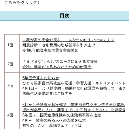
こちらをクリック）
目次
～我が家の安全対策を～ あなたの住まいは大丈夫？
1面
耐震診断・改修費用の助成額等を引き上げ
令和6年能登半島地震災害義援金
さまざまな“くらし”のニーズに応える支援策
2面
介護に興味があるあなたのための研修会
6年度予算をお知らせ
ひとり親家庭の高校生を応援 学習支援・キャリアイベント
3面
4月1日～ より効率的・効果的な行政運営を目指して 市の
国民生活基礎調査にご協力を
6月から予診票を順次郵送 帯状疱疹ワクチン任意予防接種の
提出が必要な人は、期限までにお手続きください 非課税世
4面
6年度～ 国民健康保険料の保険料率等を改定
4月～ 障害のある人への支援を拡大
福祉のしごと 就職フェア in ちば