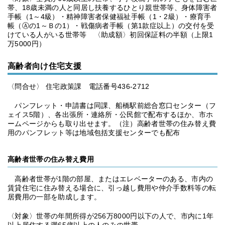
帯、18歳未満の人と同居し扶養するひとり親世帯等、身体障害者
手帳（1～4級）・精神障害者保健福祉手帳（1・2級）・療育手
帳（Ⓐの1～Ｂの1）・戦傷病者手帳（第1款症以上）の交付を受
けている人がいる世帯等 〈助成額〉初回保証料の半額（上限1
万5000円）
高齢者向け住宅支援
〈問合せ〉 住宅政策課 電話番号436-2712
パンフレット・申請書は同課、船橋駅前総合窓口センター（フ
ェイス5階）、各出張所・連絡所・公民館で配布するほか、市ホ
ームページからも取り出せます。（注）高齢者世帯の住み替え費
用のパンフレット等は地域包括支援センターでも配布
高齢者世帯の住み替え費用
高齢者世帯が1階の部屋、またはエレベーターのある、市内の
賃貸住宅に住み替える場合に、引っ越し費用や仲介手数料等の転
居費用の一部を助成します。
〈対象〉世帯の年間所得が256万8000円以下の人で、市内に1年