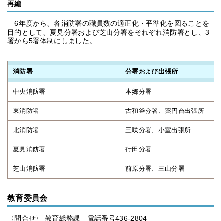
再編
6年度から、各消防署の職員数の適正化・平準化を図ることを
目的として、夏見分署および芝山分署をそれぞれ消防署とし、3
署から5署体制にしました。
消防署
分署および出張所
中央消防署
本郷分署
東消防署
古和釜分署、薬円台出張所
北消防署
三咲分署、小室出張所
夏見消防署
行田分署
芝山消防署
前原分署、三山分署
教育委員会
〈問合せ〉 教育総務課 電話番号436-2804