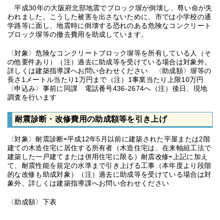
平成30年の大阪府北部地震でブロック塀が倒壊し、尊い命が失
われました。こうした被害を出さないために、市では小学校の通
学路等に面し、地震時に倒壊する恐れのある危険なコンクリート
ブロック塀等の撤去費用を助成しています。
〈対象〉危険なコンクリートブロック塀等を所有している人（そ
の他要件あり）（注）過去に助成等を受けている場合は対象外。
詳しくは建築指導課へお問い合わせください 〈助成額〉塀等の
長さ1メートル当たり1万円まで（注）1事業当たり上限10万円
〈申込み〉事前に同課 電話番号436-2674へ（注）後日、現地
調査を行います
耐震診断・改修費用の助成額等を引き上げ
〈対象〉耐震診断⇨平成12年5月以前に建築された平屋または2階
建ての木造住宅に居住する所有者（木造住宅は、在来軸組工法で
建築した一戸建てまたは併用住宅に限る）耐震改修⇨上記に加え
て、耐震性能を規定の水準まで引き上げる工事（本年度より段階
的な改修も助成対象）（注）過去に助成等を受けている場合は対
象外。詳しくは建築指導課へお問い合わせください
〈助成額〉下表