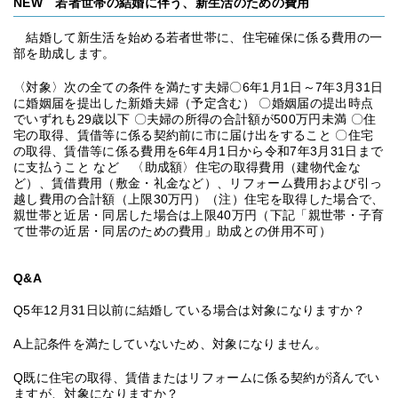
NEW 若者世帯の結婚に伴う、新生活のための費用
結婚して新生活を始める若者世帯に、住宅確保に係る費用の一
部を助成します。
〈対象〉次の全ての条件を満たす夫婦〇6年1月1日～7年3月31日
に婚姻届を提出した新婚夫婦（予定含む） 〇婚姻届の提出時点
でいずれも29歳以下 〇夫婦の所得の合計額が500万円未満 〇住
宅の取得、賃借等に係る契約前に市に届け出をすること 〇住宅
の取得、賃借等に係る費用を6年4月1日から令和7年3月31日まで
に支払うこと など 〈助成額〉住宅の取得費用（建物代金な
ど）、賃借費用（敷金・礼金など）、リフォーム費用および引っ
越し費用の合計額（上限30万円）（注）住宅を取得した場合で、
親世帯と近居・同居した場合は上限40万円（下記「親世帯・子育
て世帯の近居・同居のための費用」助成との併用不可）
Q&A
Q5年12月31日以前に結婚している場合は対象になりますか？
A上記条件を満たしていないため、対象になりません。
Q既に住宅の取得、賃借またはリフォームに係る契約が済んでい
ますが、対象になりますか？