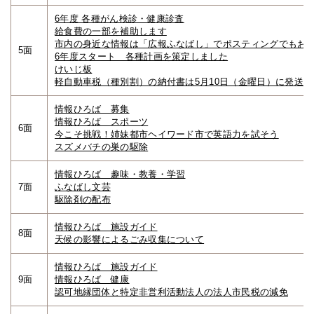
6年度 各種がん検診・健康診査
給食費の一部を補助します
市内の身近な情報は「広報ふなばし」でポスティングでもお
5面
6年度スタート 各種計画を策定しました
けいじ板
軽自動車税（種別割）の納付書は5月10日（金曜日）に発送し
情報ひろば 募集
情報ひろば スポーツ
6面
今こそ挑戦！姉妹都市ヘイワード市で英語力を試そう
スズメバチの巣の駆除
情報ひろば 趣味・教養・学習
7面
ふなばし文芸
駆除剤の配布
情報ひろば 施設ガイド
8面
天候の影響によるごみ収集について
情報ひろば 施設ガイド
9面
情報ひろば 健康
認可地縁団体と特定非営利活動法人の法人市民税の減免