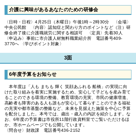
介護に興味があるあなたのための研修会
〈日時・日程〉4月25日（木曜日）午後1時～2時30分 〈会場〉
中央公民館 〈内容〉認知症と関わり方のポイントなど（注）研
修会終了後に介護職就労に関する相談可 〈定員〉先着30人
〈申込み〉事前に市介護人材無料職業紹介所 電話番号409-
3770へ 〈学びポイント対象〉
3面
6年度予算をお知らせ
本年度は「人も まちも 輝く 笑顔あふれる 船橋」の実現に向
けた取り組みを着実に実施するため、安心して子どもを産み育て
ることのできる環境の整備、教育環境の充実、市民の健康増進、
高齢者も障害のある人も誰もが安心して暮らすことのできる福祉
の充実や都市基盤の整備など、未来を見据えた施策を中心に予算
を配分しました。本号では、歳出・歳入の内訳を紹介します。な
お、6年度の予算書は市役所11階行政資料室でご覧いただけるほ
か、市ホームページでも公開しています。
〈問合せ〉財政課 電話番号436-2152