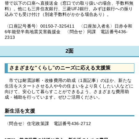
替で以下の口座へ直接送金（窓口での取り扱いの場合、手数料無
料）。他にも三井住友銀行、三菱UFJ銀行、みずほ銀行への振り
込みでも受け付け（別途手数料がかかる場合あり）。
〈口座記号番号〉00150-7-325411 〈口座加入者名〉日赤令和
6年能登半島地震災害義援金 〈問合せ〉同課 電話番号436-
2313
2面
さまざまな“くらし”のニーズに応える支援策
市では耐震診断・改修費用の助成（1面記事）のほか、新たな
生活をスタートさせる人や今の住まいをより良くしたい人などに
向けて、安心して暮らすことができるよう、さまざまな費用助
成・補助を行っています。ぜひご活用ください。
新生活を支援
〈問合せ〉住宅政策課 電話番号436-2712