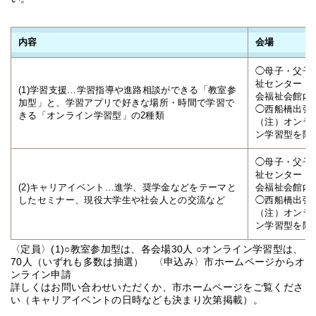
内容
会場
◯母子・父子
祉センター（
(1)学習支援…学習指導や進路相談ができる「教室参
会福祉会館内
加型」と、学習アプリで好きな場所・時間で学習で
◯西船橋出張
きる「オンライン学習型」の2種類
（注）オンラ
ン学習型を除
◯母子・父子
祉センター（
(2)キャリアイベント…進学、奨学金などをテーマと
会福祉会館内
したセミナー、現役大学生や社会人との交流など
◯西船橋出張
（注）オンラ
ン学習型を除
〈定員〉(1)○教室参加型は、各会場30人 ○オンライン学習型は、
70人（いずれも多数は抽選） 〈申込み〉市ホームページからオ
ンライン申請
詳しくはお問い合わせいただくか、市ホームページをご覧くださ
い（キャリアイベントの日時なども決まり次第掲載）。