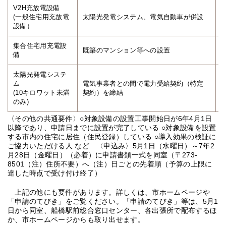
V2H充放電設備
(一般住宅用充放電
太陽光発電システム、電気自動車が併設
設備）
集合住宅用充電設
既築のマンション等への設置
備
1
太陽光発電システ
ム
電気事業者との間で電力受給契約（特定
(10キロワット未満
契約）を締結
のみ)
〈その他の共通要件〉○対象設備の設置工事開始日が6年4月1日
以降であり、申請日までに設置が完了している ○対象設備を設置
する市内の住宅に居住（住民登録）している ○導入効果の検証に
ご協力いただける人 など 〈申込み〉5月1日（水曜日）～7年2
月28日（金曜日）（必着）に申請書類一式を同室（〒273-
8501（注）住所不要）へ（注）日ごとの先着順（予算の上限に
達した時点で受け付け終了）
上記の他にも要件があります。詳しくは、市ホームページや
「申請のてびき」をご覧ください。「申請のてびき」等は、5月1
日から同室、船橋駅前総合窓口センター、各出張所で配布するほ
か、市ホームページからも取り出せます。