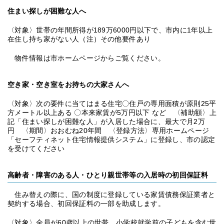
住まい探しが困難な人へ
〈対象〉世帯の年間所得が189万6000円以下で、市内に1年以上
在住し持ち家がない人（注）その他要件あり
物件情報は市ホームページからご覧ください。
空き家・空き室をお持ちの大家さんへ
〈対象〉次の要件に当てはまる住宅〇住戸の専用面積が原則25平
方メートル以上ある 〇本来家賃が5万円以下 など 〈補助額〉上
記「住まい探しが困難な人」が入居した場合に、最大で月2万
円 〈期間〉おおむね20年間 〈登録方法〉専用ホームページ
「セーフティネット住宅情報提供システム」に登録し、市の認定
を受けてください
高齢者・障害のある人・ひとり親世帯等の入居時の初回保証料
住み替えの際に、国の制度に登録している家賃債務保証業者と
契約する場合、初回保証料の一部を助成します。
〈対象〉全員が60歳以上の世帯、小学校就学前の子どもを含む世