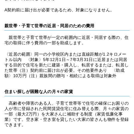
A契約前に届け出が必要であるため、対象になりません。
親世帯・子育て世帯の近居・同居のための費用
親世帯と子育て世帯が一定の範囲内に近居・同居する際の、住
宅の取得に伴う費用の一部を助成します。
〈近居の範囲〉同一の小学校区内または直線距離が1.2キロメー
トル以内 〈対象〉5年12月1日～7年3月31日に近居または同居
する目的で住宅を新たに建築・購入し、転居するまたは、転居し
た世帯（注）契約前に届け出が必要。その他要件あり 〈助成
額〉10万円（注）親族間の贈与・相続による取得は対象外
住まい探しが困難な人の月々の家賃
高齢者や障害のある人、子育て世帯等で住宅の確保にお困りの
人が市に登録された民間賃貸住宅に住み替える際、月々の家賃の
一部（最大2万円）を大家さんに補助する制度（家賃低廉化事
業）です。空き家・空き室を貸したい大家の皆さんも物件を登録
できます。