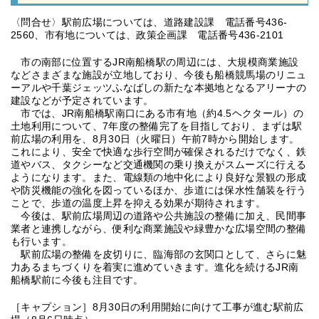
〈問合せ〉駅前広場については、道路建設課 電話番号436-
2560、市有地については、政策企画課 電話番号436-2101
市の南部に位置するJR南船橋駅の周辺には、大規模商業施設
などさまざまな施設が立地しており、今後も船橋競馬場のリニュ
ーアルや千葉ジェッツふなばしの新たな本拠地となるアリーナの
建設などが予定されています。
市では、JR南船橋駅南口にある市有地（約4.5ヘクタール）の
土地利用について、7年度の整備完了を目指しており、まずは駅
前広場の利用を、8月30日（火曜日）午前7時から開始します。
これにより、安全で快適な歩行空間が確保されるだけでなく、鉄
道やバス、タクシーなど交通機関の乗り換えがスムーズに行える
ようになります。また、電線類の地中化により良好な景観の形成
や防災機能の強化を図っているほか、歩道には保水性舗装を行う
ことで、歩道の温度上昇を抑える効果が期待されます。
今後は、駅前広場周辺の道路や公共施設の整備に加え、民間事
業者と連携しながら、便利な商業施設や緑豊かな広場空間の整備
も行います。
駅前広場の整備を皮切りに、臨海部の玄関口として、さらに魅
力あるまちづくりを着実に進めていきます。進化を続けるJR南
船橋駅前に今後も注目です。
［キャプション］8月30日の利用開始に向けて工事が進む駅前広