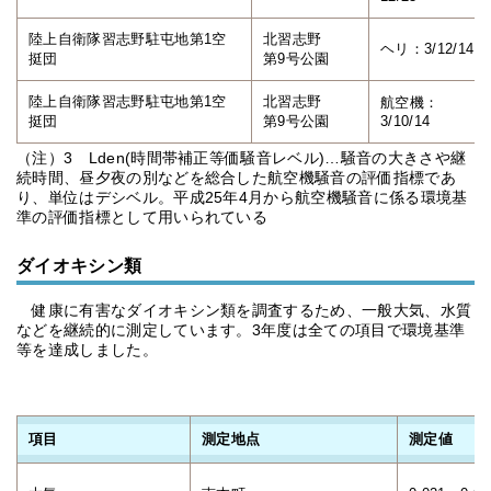
陸上自衛隊習志野駐屯地第1空
北習志野
ヘリ：3/12/14
挺団
第9号公園
陸上自衛隊習志野駐屯地第1空
北習志野
航空機：
挺団
第9号公園
3/10/14
（注）3 Lden(時間帯補正等価騒音レベル)…騒音の大きさや継
続時間、昼夕夜の別などを総合した航空機騒音の評価指標であ
り、単位はデシベル。平成25年4月から航空機騒音に係る環境基
準の評価指標として用いられている
ダイオキシン類
健康に有害なダイオキシン類を調査するため、一般大気、水質
などを継続的に測定しています。3年度は全ての項目で環境基準
等を達成しました。
項目
測定地点
測定値