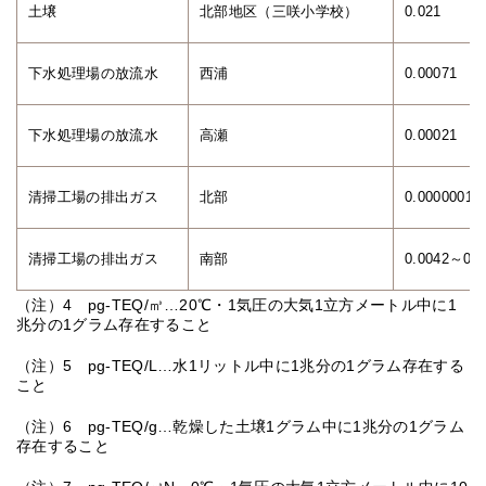
土壌
北部地区（三咲小学校）
0.021
下水処理場の放流水
西浦
0.00071
下水処理場の放流水
高瀬
0.00021
清掃工場の排出ガス
北部
0.00000012
清掃工場の排出ガス
南部
0.0042～0.0
（注）4 pg-TEQ/㎥…20℃・1気圧の大気1立方メートル中に1
兆分の1グラム存在すること
（注）5 pg-TEQ/L…水1リットル中に1兆分の1グラム存在する
こと
（注）6 pg-TEQ/g…乾燥した土壌1グラム中に1兆分の1グラム
存在すること