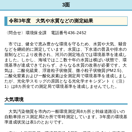
3面
令和3年度 大気や水質などの測定結果
〈問合せ〉環境保全課 電話番号436-2452
市では、健全で恵み豊かな環境を守るため、水質や大気、騒音
などを継続的に測定しています。水質は、下水道の普及や排水の
規制などにより改善され、河川の測定地点では環境基準を達成し
ました。しかし、海域ではここ数十年の水質は横ばい状態で、環
境基準が達成できておらず、さらなる水質の改善が必要です。大
気は、二酸化硫黄、浮遊粒子状物質、微小粒子状物質(PM2.5)、
二酸化窒素および一酸化炭素は全測定局で環境基準を達成しまし
たが、光化学スモッグの原因となる光化学オキシダント（（注）
1）は8カ所全ての測定局で環境基準を達成しませんでした。
大気環境
大気汚染物質を市内の一般環境測定局8カ所と幹線道路沿いの
自動車排ガス測定局2カ所で常時測定しています。3年度の環境基
準達成状況は表1のとおりです。