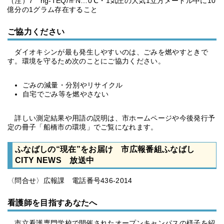
（注）7 ng-TEQ/㎥N…0℃・1気圧の大気1立方メートル中に10
億分の1グラム存在すること
ご協力ください
ダイオキシンが最も発生しやすいのは、ごみを燃やすときで
す。環境を守るため次のことにご協力ください。
ごみの減量・分別やリサイクル
自宅でごみ等を燃やさない
詳しい測定結果や用語の説明は、市ホームページや今後発行予
定の冊子「船橋市の環境」でご覧になれます。
ふなばしの“現在”をお届け 市広報番組ふなばし
CITY NEWS 放送中
〈問合せ〉広報課 電話番号436-2014
看護師を目指すあなたへ
市立看護専門学校で開催されたオープンキャンパスの様子を紹