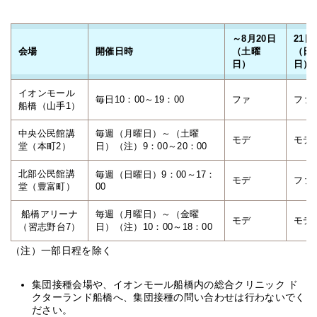
～8月20日
21日
会場
開催日時
（土曜
（日
日）
日）
イオンモール
毎日10：00～19：00
ファ
ファ
船橋（山手1）
中央公民館講
毎週（月曜日）～（土曜
モデ
モデ
堂（本町2）
日）（注）9：00～20：00
北部公民館講
毎週（日曜日）9：00～17：
モデ
ファ
堂（豊富町）
00
船橋アリーナ
毎週（月曜日）～（金曜
モデ
モデ
（習志野台7）
日）（注）10：00～18：00
（注）一部日程を除く
集団接種会場や、イオンモール船橋内の総合クリニック ド
クターランド船橋へ、集団接種の問い合わせは行わないでく
ださい。