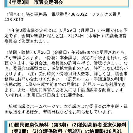
4年第3回 市議会定例会
〈問合せ〉議会事務局 電話番号436-3022 ファックス番号
436-3013
4年第3回市議会定例会は、8月29日（月曜日）から開かれる予
定です。会期や審議日程などは、8月24日（水曜日）の議会運営
委員会で決定されます。
〈請願・陳情〉8月26日（金曜日）午後5時までに受理されたも
のが審議されます。〈傍聴〉本会議は、所定の手続きを行い、傍
聴できます。委員会は、委員長の許可を得て、傍聴できます。な
お、委員会は新型コロナ感染拡大防止のため、許可しない場合が
あります。（注）受付時間・傍聴可能人数等、詳しくは、議会事
務局にお問い合わせください 〈託児ルーム・手話通訳の利用〉
傍聴の際、1歳から就学前までの児童は、託児ルームを利用でき
ます。また、聴覚に障害のある人には手話通訳者を配置します
(いずれも、利用日の7日前までに要予約)。
船橋市議会ホームページで、本会議および委員会の生中継・録
画放送をするほか、審議日程などをお知らせしています。
(1)国民健康保険料（第3期） (2)後期高齢者医療保険料
（第2期） (3)介護保険料（第3期）の納期限は8月31