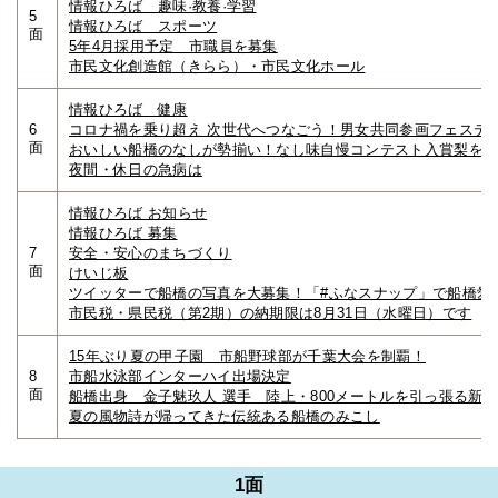
情報ひろば 趣味·教養·学習
5
情報ひろば スポーツ
面
5年4月採用予定 市職員を募集
市民文化創造館（きらら）・市民文化ホール
情報ひろば 健康
6
コロナ禍を乗り超え 次世代へつなごう！男女共同参画フェステ
面
おいしい船橋のなしが勢揃い！なし味自慢コンテスト入賞梨を
夜間・休日の急病は
情報ひろば お知らせ
情報ひろば 募集
7
安全・安心のまちづくり
面
けいじ板
ツイッターで船橋の写真を大募集！「#ふなスナップ」で船橋愛
市民税・県民税（第2期）の納期限は8月31日（水曜日）です
15年ぶり夏の甲子園 市船野球部が千葉大会を制覇！
8
市船水泳部インターハイ出場決定
面
船橋出身 金子魅玖人 選手 陸上・800メートルを引っ張る新
夏の風物詩が帰ってきた伝統ある船橋のみこし
1面