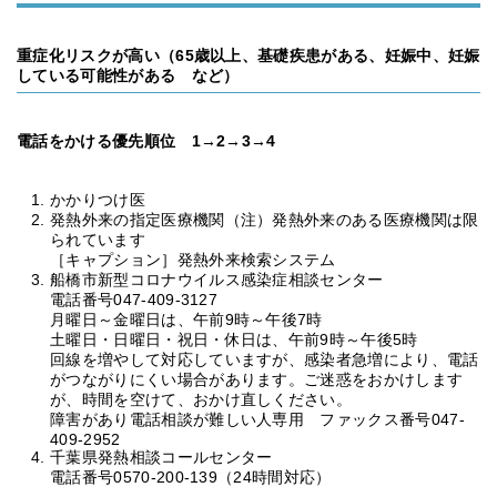
重症化リスクが高い（65歳以上、基礎疾患がある、妊娠中、妊娠
している可能性がある など）
電話をかける優先順位 1→2→3→4
かかりつけ医
発熱外来の指定医療機関（注）発熱外来のある医療機関は限
られています
［キャプション］発熱外来検索システム
船橋市新型コロナウイルス感染症相談センター
電話番号047-409-3127
月曜日～金曜日は、午前9時～午後7時
土曜日・日曜日・祝日・休日は、午前9時～午後5時
回線を増やして対応していますが、感染者急増により、電話
がつながりにくい場合があります。ご迷惑をおかけします
が、時間を空けて、おかけ直しください。
障害があり電話相談が難しい人専用 ファックス番号047-
409-2952
千葉県発熱相談コールセンター
電話番号0570-200-139（24時間対応）