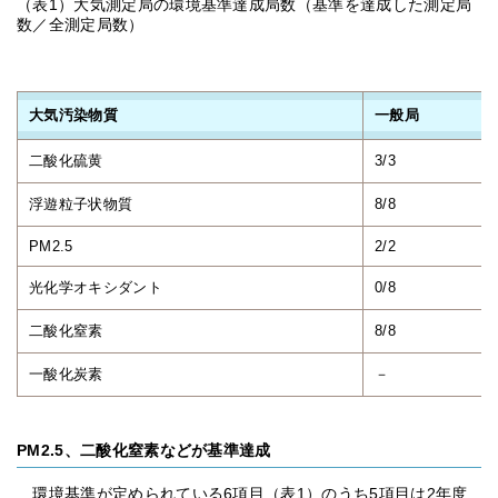
（表1）大気測定局の環境基準達成局数（基準を達成した測定局
数／全測定局数）
大気汚染物質
一般局
二酸化硫黄
3/3
浮遊粒子状物質
8/8
PM2.5
2/2
光化学オキシダント
0/8
二酸化窒素
8/8
一酸化炭素
－
PM2.5、二酸化窒素などが基準達成
環境基準が定められている6項目（表1）のうち5項目は2年度