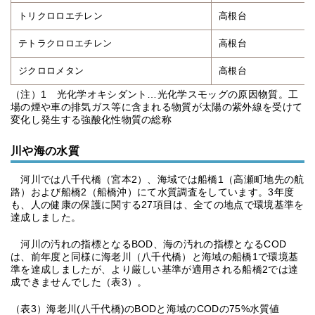
トリクロロエチレン
高根台
テトラクロロエチレン
高根台
ジクロロメタン
高根台
（注）1 光化学オキシダント…光化学スモッグの原因物質。工
場の煙や車の排気ガス等に含まれる物質が太陽の紫外線を受けて
変化し発生する強酸化性物質の総称
川や海の水質
河川では八千代橋（宮本2）、海域では船橋1（高瀬町地先の航
路）および船橋2（船橋沖）にて水質調査をしています。3年度
も、人の健康の保護に関する27項目は、全ての地点で環境基準を
達成しました。
河川の汚れの指標となるBOD、海の汚れの指標となるCOD
は、前年度と同様に海老川（八千代橋）と海域の船橋1で環境基
準を達成しましたが、より厳しい基準が適用される船橋2では達
成できませんでした（表3）。
（表3）海老川(八千代橋)のBODと海域のCODの75%水質値