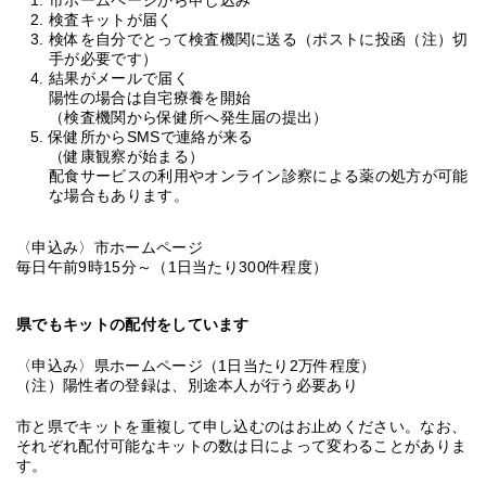
市ホームページから申し込み
検査キットが届く
検体を自分でとって検査機関に送る（ポストに投函（注）切
手が必要です）
結果がメールで届く
陽性の場合は自宅療養を開始
（検査機関から保健所へ発生届の提出）
保健所からSMSで連絡が来る
（健康観察が始まる）
配食サービスの利用やオンライン診察による薬の処方が可能
な場合もあります。
〈申込み〉市ホームページ
毎日午前9時15分～（1日当たり300件程度）
県でもキットの配付をしています
〈申込み〉県ホームページ（1日当たり2万件程度）
（注）陽性者の登録は、別途本人が行う必要あり
市と県でキットを重複して申し込むのはお止めください。なお、
それぞれ配付可能なキットの数は日によって変わることがありま
す。