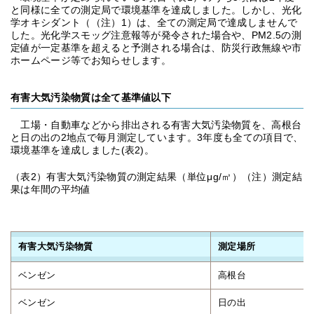
と同様に全ての測定局で環境基準を達成しました。しかし、光化
学オキシダント（（注）1）は、全ての測定局で達成しませんで
した。光化学スモッグ注意報等が発令された場合や、PM2.5の測
定値が一定基準を超えると予測される場合は、防災行政無線や市
ホームページ等でお知らせします。
有害大気汚染物質は全て基準値以下
工場・自動車などから排出される有害大気汚染物質を、高根台
と日の出の2地点で毎月測定しています。3年度も全ての項目で、
環境基準を達成しました(表2)。
（表2）有害大気汚染物質の測定結果（単位μg/㎥）（注）測定結
果は年間の平均値
有害大気汚染物質
測定場所
ベンゼン
高根台
ベンゼン
日の出