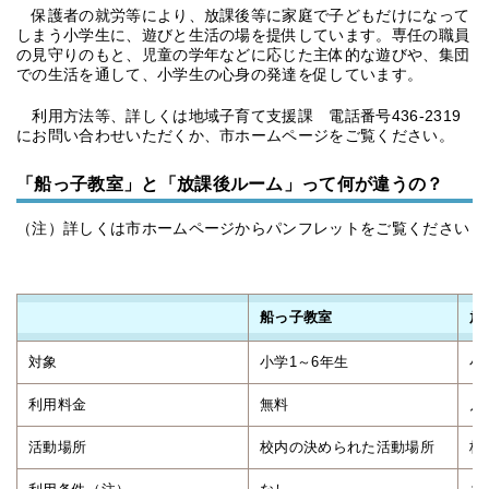
保護者の就労等により、放課後等に家庭で子どもだけになって
しまう小学生に、遊びと生活の場を提供しています。専任の職員
の見守りのもと、児童の学年などに応じた主体的な遊びや、集団
での生活を通して、小学生の心身の発達を促しています。
利用方法等、詳しくは地域子育て支援課 電話番号436-2319
にお問い合わせいただくか、市ホームページをご覧ください。
「船っ子教室」と「放課後ルーム」って何が違うの？
（注）詳しくは市ホームページからパンフレットをご覧ください
船っ子教室
放
対象
小学1～6年生
小
利用料金
無料
月
活動場所
校内の決められた活動場所
校