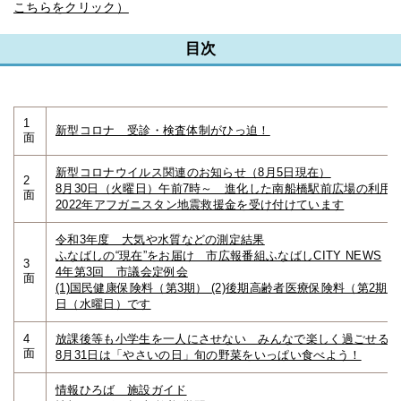
こちらをクリック）
目次
1
新型コロナ 受診・検査体制がひっ迫！
面
新型コロナウイルス関連のお知らせ（8月5日現在）
2
8月30日（火曜日）午前7時～ 進化した南船橋駅前広場の利用
面
2022年アフガニスタン地震救援金を受け付けています
令和3年度 大気や水質などの測定結果
ふなばしの“現在”をお届け 市広報番組ふなばしCITY NEWS
3
4年第3回 市議会定例会
面
(1)国民健康保険料（第3期） (2)後期高齢者医療保険料（第2期）
日（水曜日）です
4
放課後等も小学生を一人にさせない みんなで楽しく過ごせる
面
8月31日は「やさいの日」旬の野菜をいっぱい食べよう！
情報ひろば 施設ガイド