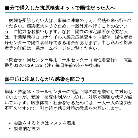
自分で購入した抗原検査キットで陽性だった人へ
病院を受診したい人は、事前に連絡のうえ、発熱外来へ行って
ください。感染拡大を防ぐため、一般外来へ行くことのないよ
う、ご協力をお願いします。なお、陽性の確定診断が必要な人
は、千葉県新型コロナウイルス感染症検査キット配付・陽性者登
録センターで陽性者登録できる場合があります。申し込みや対象
者等の詳細は、県ホームページをご覧ください。
〈問合せ〉同センター専用コールセンター（陽性者登録） 電話
番号0120-829-125（注）毎日午前9時～午後6時
熱中症に注意しながら感染を防ごう
病床・救急隊・コールセンターの電話回線の数を増やして対応し
ていますが、受診・検査体制がひっ迫し、対応が困難な状況が続
いています。医療体制・社会を守るためには、一人一人の協力が
不可欠ですので、引き続き感染対策の徹底をお願いします。
会話をするときはマスクを着用
効果的な換気