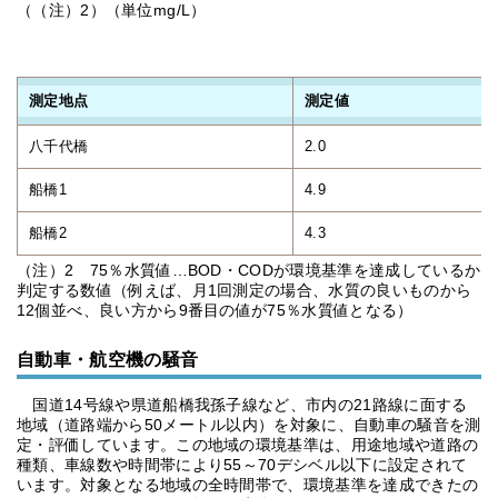
（（注）2）（単位mg/L）
測定地点
測定値
八千代橋
2.0
船橋1
4.9
船橋2
4.3
（注）2 75％水質値…BOD・CODが環境基準を達成しているか
判定する数値（例えば、月1回測定の場合、水質の良いものから
12個並べ、良い方から9番目の値が75％水質値となる）
自動車・航空機の騒音
国道14号線や県道船橋我孫子線など、市内の21路線に面する
地域（道路端から50メートル以内）を対象に、自動車の騒音を測
定・評価しています。この地域の環境基準は、用途地域や道路の
種類、車線数や時間帯により55～70デシベル以下に設定されて
います。対象となる地域の全時間帯で、環境基準を達成できたの