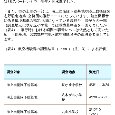
は88.7パーセントで、例年と同水準でした。
また、市の上空の一部は、海上自衛隊下総基地や陸上自衛隊習
志野駐屯地第1空挺団の飛行コースになっています。航空機騒音
に係る環境基準の指定地域になっている高野台・咲が丘の一部
（調査地点は咲が丘小学校）では環境基準値を下回りましたが
（表4）、飛行時における瞬間の騒音レベルは依然として高いた
め、下総基地、習志野駐屯地へ航空機騒音等の低減を要請してい
ます。
（表4） 航空機騒音の調査結果（Lden（（注）3）による評価）
調査対象
調査地点
測定日
海上自衛隊下総基地
咲が丘小学校
4/3/11～3/24
八木が谷小学
海上自衛隊下総基地
4/2/8～2/21
校
3/12/10～
海上自衛隊下総基地
丸山小学校
12/23