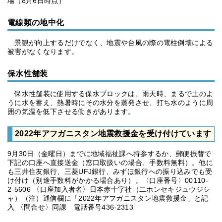
場（8月6日時点）
電線類の地中化
景観が向上するだけでなく、地震や台風の際の電柱倒壊による
被害がなくなります。
保水性舗装
保水性舗装に使用する保水ブロックは、雨天時、まるで土のよ
うに水を蓄え、熱暑時にその水分を蒸発させ、打ち水のように周
囲の気温を低下させる働きがあります。
2022年アフガニスタン地震救援金を受け付けています
9月30日（金曜日）までに地域福祉課へ持参するか、郵便振替で
下記の口座へ直接送金（窓口取扱いの場合、手数料無料）。他に
も三井住友銀行、三菱UFJ銀行、みずほ銀行への振り込みでも受
け付け（別途手数料がかかる場合あり）。〈口座番号〉00110-
2-5606 〈口座加入者名〉日本赤十字社（二ホンセキジュウジシ
ャ）（注）通信欄に「2022年アフガニスタン地震救援金」と記
入 〈問合せ〉同課 電話番号436-2313