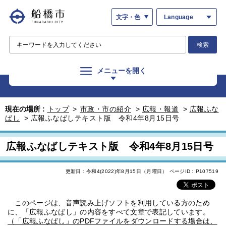
文字・色
Language
検索
メニューを開く
現在の場所 :
トップ
>
市政・市の紹介
>
広報・報道
>
広報ふな
ばし
>
広報ふなばしテキスト版 令和4年8月15日号
広報ふなばしテキスト版 令和4年8月15日号
更新日：令和4(2022)年8月15日（月曜日）
ページID：P107519
このページは、音声読み上げソフトを利用している方のため
に、「広報ふなばし」の内容をすべて文章で表記しています。
（「広報ふなばし」のPDFファイルをダウンロードする場合は、