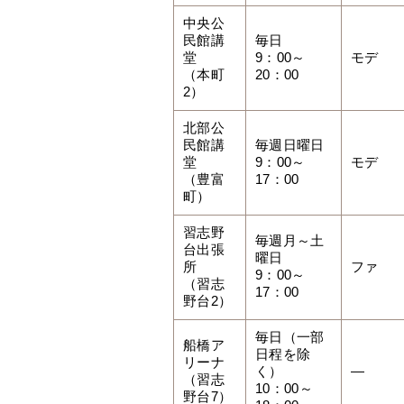
中央公
民館講
毎日
堂
9：00～
モデ
（本町
20：00
2）
北部公
民館講
毎週日曜日
堂
9：00～
モデ
（豊富
17：00
町）
習志野
毎週月～土
台出張
曜日
所
ファ
9：00～
（習志
17：00
野台2）
毎日（一部
船橋ア
日程を除
リーナ
く）
—
（習志
10：00～
野台7）