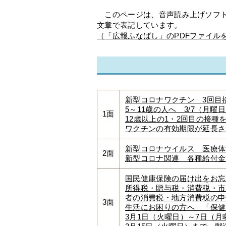
このページは、音声読み上げソフト
文章で表記しています。
（「広報ふなばし」のPDFファイル
新型コロナワクチン 3回目
5～11歳の人へ 3/7（月曜
1面
12歳以上の1・2回目の接種
ワクチンの有効期限が延長さ
新型コロナウイルス 医療体
2面
新型コロナ関連 各種給付金
国民健康保険の届け出をお忘
所得税・贈与税・消費税・市
者の消費税・地方消費税の申
3面
生活にお困りの方へ 「保健
3月1日（火曜日）～7日（月