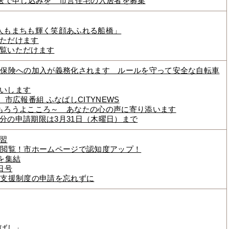
郵送で申し込みを 市営住宅の入居者を募集
人もまちも輝く笑顔あふれる船橋」
ただけます
覧いただけます
車保険への加入が義務化されます ルールを守って安全な自転車
いします
市広報番組 ふなばしCITYNEWS
もろうよこころ～ あなたの心の声に寄り添います
分の申請期限は3月31日（木曜日）まで
習
万閲覧！市ホームページで認知度アップ！
を集結
日号
者支援制度の申請を忘れずに
ばし」