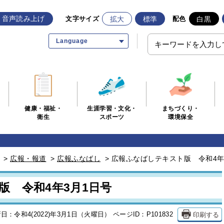
音声読み上げ
拡大
標準
白黒
文字サイズ
配色
Language
生涯学習・文化・
まちづくり・
健康・福祉・
スポーツ
環境保全
衛生
>
広報・報道
>
広報ふなばし
>
広報ふなばしテキスト版 令和4年
版 令和4年3月1日号
印刷する
日：令和4(2022)年3月1日（火曜日）
ページID：P101832