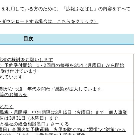
を利用している方のために、「広報ふなばし」の内容をすべて
をダウンロードする場合は、こちらをクリック）
目次
接種の検討をお願いします
日）予約受付開始 1・2回目の接種を3/14（月曜日）から開始
を受け付けています
れています
制がひっ迫 年代を問わず感染が拡大しています
等のお知らせ
れなく
民税・県民税 申告期限は3月15日（火曜日）まで 個人事業
告は3月31日（木曜日）まで
と福祉の総合相談窓口」さーくる
曜日）全国火災予防運動 火災を防ぐのは “習慣”と“対策”から