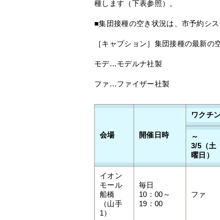
種します（下表参照）。
■集団接種の空き状況は、市予約シ
［キャプション］集団接種の最新の
モデ…モデルナ社製
ファ…ファイザー社製
ワクチ
会場
開催日時
～
3/5（土
曜日）
イオン
モール
毎日
船橋
10：00～
ファ
（山手
19：00
1）