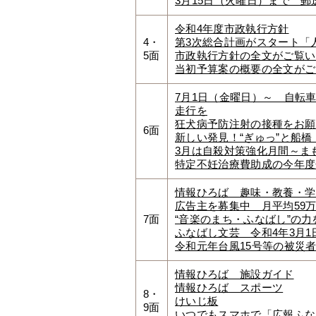
3月15日（火曜日）まで 
令和4年度市政執行方針
4・
第3次総合計画がスタート「
5面
市政執行方針の全文がご覧い
当初予算案の概要の全文がご
7月1日（金曜日）～ 自転
走行を
狂犬病予防注射の接種をお願
6面
新しい発見！“ぎゅっ”と船橋 
3月は自殺対策強化月間～ま
特定不妊治療費助成の今年度
情報ひろば 趣味・教養・学
広告主を募集中 月平均59
7面
“音楽のまち・ふなばし”の力
ふなばし文芸 令和4年3月1
令和元年台風15号等の被災
情報ひろば 施設ガイド
情報ひろば スポーツ
8・
けいじ板
9面
いつでもスマホで「広報ふな