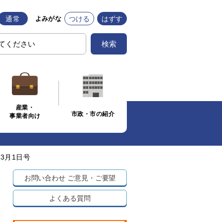
通常
つける
はずす
よみがな
検索
産業・
市政・市の紹介
事業者向け
3月1日号
お問い合わせ
ご意見・ご要望
よくある質問