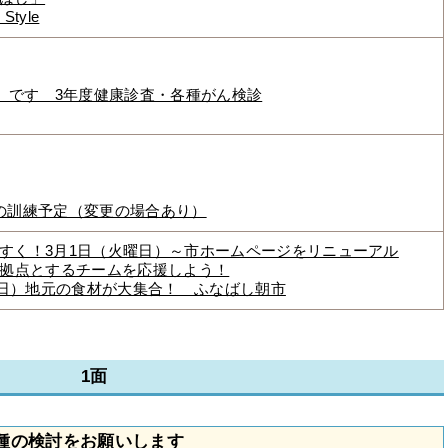
tyle
日）です 3年度健康診査・各種がん検診
の訓練予定（変更の場合あり）
すく！3月1日（火曜日）～市ホームページをリニューアル
を拠点とするチームを応援しよう！
土曜日）地元の食材が大集合！ ふなばし朝市
1面
種の検討をお願いします