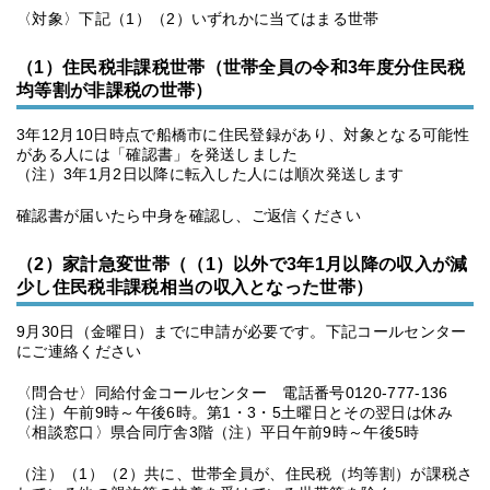
〈対象〉下記（1）（2）いずれかに当てはまる世帯
（1）住民税非課税世帯（世帯全員の令和3年度分住民税
均等割が非課税の世帯）
3年12月10日時点で船橋市に住民登録があり、対象となる可能性
がある人には「確認書」を発送しました
（注）3年1月2日以降に転入した人には順次発送します
確認書が届いたら中身を確認し、ご返信ください
（2）家計急変世帯（（1）以外で3年1月以降の収入が減
少し住民税非課税相当の収入となった世帯）
9月30日（金曜日）までに申請が必要です。下記コールセンター
にご連絡ください
〈問合せ〉同給付金コールセンター 電話番号0120-777-136
（注）午前9時～午後6時。第1・3・5土曜日とその翌日は休み
〈相談窓口〉県合同庁舎3階（注）平日午前9時～午後5時
（注）（1）（2）共に、世帯全員が、住民税（均等割）が課税さ