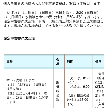
個人事業者の消費税および地方消費税は、3/31（木曜日）まで
いずれも（土曜日）（日曜日）祝日を除く。2/20（日曜日）、
27（日曜日）も相談と申告の受け付け、用紙の配布を行います。
確定申告書作成会場（下表）は感染防止対策を講じた上で開設し
ます。来場される場合は、できる限り少人数でお越しください。
確定申告書作成会場
会
日程
時間
備考
場
会場の
提出は、8:30
〈配布
3/15（火曜日）まで
船
～17:00
(1)当
（注）（土曜日）（日曜日）
橋
相談は、9:00
(2)LI
祝日を除く
税
～
（注）国
（注）ただし2月20日（日曜
務
（注）相談の受
加」す
日）、27日（日曜日）は開場
署
け付けは16:00
ます
します
まで
入場整