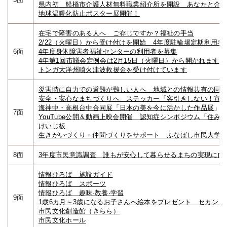
県内初 船橋市介護人材無料職業紹介所を開設 あなたと介
地球温暖化防止ポスター展開催！
在宅で障害のある人へ ご存じですか？福祉の手当
2/22（火曜日）から受け付けを開始 4年度駐輪場定期利用者
6面
4年度身体障害者福祉センターの利用者を募集
4年第1回市議会定例会は2月15日（火曜日）から開かれます
トンガ大洋州噴火津波救援金を受け付けています
災害時に自力での避難が難しい人へ 地域との情報共有の同
安全・安心なまちづくりへ ステッカー「客引きしない！宣
海神中・高根台中合同展「日本の美を今に活かした作品展
」
7面
YouTube公開＆動画上映会開催 認知症シンポジウム「住み
けいじ板
生きがいづくり・仲間づくりをサポート ふなばし市民大学校
8面
3年度市民意識調査 誰もが安心して暮らせるまちの実現に向
情報ひろば 施設ガイド
情報ひろば スポーツ
情報ひろば 趣味·教養·学習
9面
1歳6カ月～3歳になるお子さんへ絵本をプレゼント セカン
市民文化創造館（きらら）
市民文化ホール