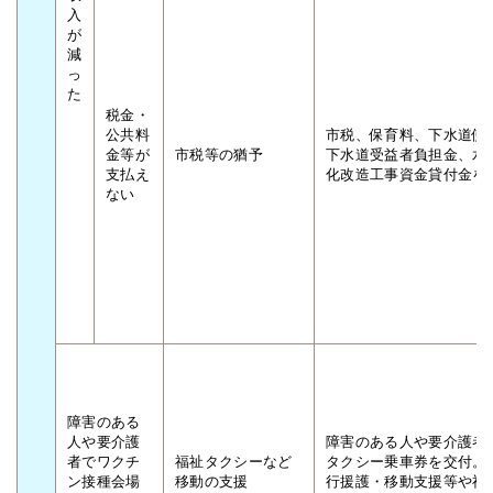
入
が
減
っ
た
税金・
公共料
市税、保育料、下水道使
金等が
市税等の猶予
下水道受益者負担金、水
支払え
化改造工事資金貸付金を
ない
障害のある
人や要介護
障害のある人や要介護者
者でワクチ
福祉タクシーなど
タクシー乗車券を交付。
ン接種会場
移動の支援
行援護・移動支援等や福