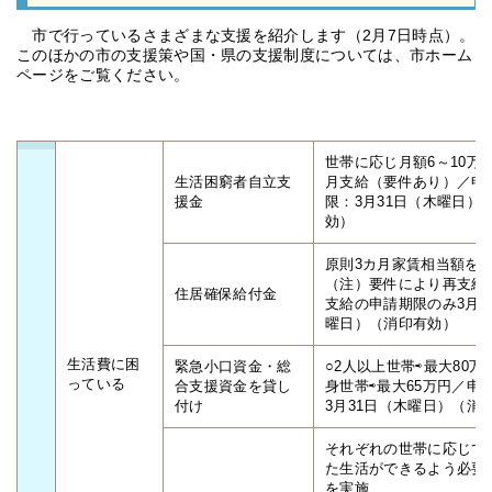
市で行っているさまざまな支援を紹介します（2月7日時点）。
このほかの市の支援策や国・県の支援制度については、市ホーム
ページをご覧ください。
世帯に応じ月額6～10万
生活困窮者自立支
月支給（要件あり）／申
援金
限：3月31日（木曜日）
効）
原則3カ月家賃相当額を
（注）要件により再支給
住居確保給付金
支給の申請期限のみ3月3
曜日）（消印有効）
生活費に困
緊急小口資金・総
○2人以上世帯⇨最大80万円
っている
合支援資金を貸し
身世帯⇨最大65万円／申
付け
3月31日（木曜日）（消
それぞれの世帯に応じて
た生活ができるよう必要
を実施