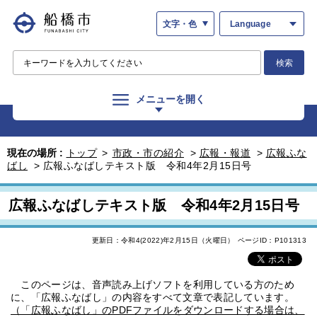
文字・色
Language
検索
メニューを開く
現在の場所 :
トップ
>
市政・市の紹介
>
広報・報道
>
広報ふな
ばし
>
広報ふなばしテキスト版 令和4年2月15日号
広報ふなばしテキスト版 令和4年2月15日号
更新日：令和4(2022)年2月15日（火曜日）
ページID：P101313
このページは、音声読み上げソフトを利用している方のため
に、「広報ふなばし」の内容をすべて文章で表記しています。
（「広報ふなばし」のPDFファイルをダウンロードする場合は、