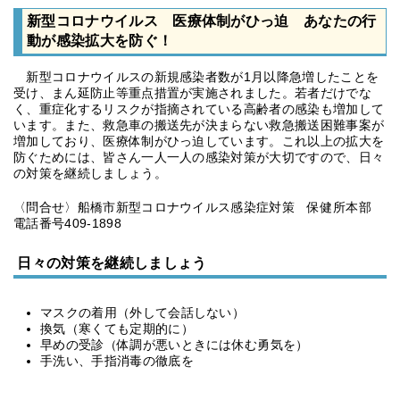
新型コロナウイルス 医療体制がひっ迫 あなたの行
動が感染拡大を防ぐ！
新型コロナウイルスの新規感染者数が1月以降急増したことを
受け、まん延防止等重点措置が実施されました。若者だけでな
く、重症化するリスクが指摘されている高齢者の感染も増加して
います。また、救急車の搬送先が決まらない救急搬送困難事案が
増加しており、医療体制がひっ迫しています。これ以上の拡大を
防ぐためには、皆さん一人一人の感染対策が大切ですので、日々
の対策を継続しましょう。
〈問合せ〉船橋市新型コロナウイルス感染症対策 保健所本部
電話番号409-1898
日々の対策を継続しましょう
マスクの着用（外して会話しない）
換気（寒くても定期的に）
早めの受診（体調が悪いときには休む勇気を）
手洗い、手指消毒の徹底を