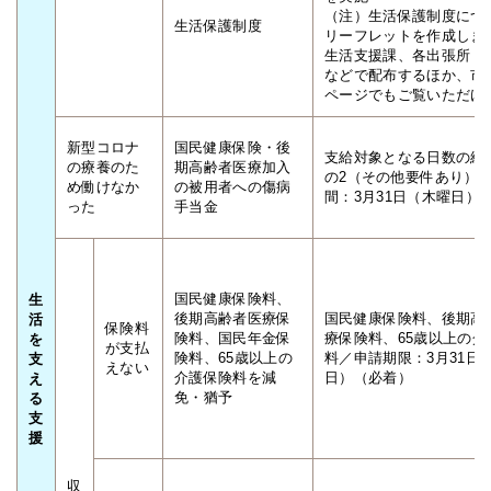
（注）生活保護制度につ
生活保護制度
リーフレットを作成しま
生活支援課、各出張所・
などで配布するほか、市
ページでもご覧いただけ
新型コロナ
国民健康保険・後
支給対象となる日数の給
の療養のた
期高齢者医療加入
の2（その他要件あり）
め働けなか
の被用者への傷病
間：3月31日（木曜日）
った
手当金
国民健康保険料、
生
後期高齢者医療保
国民健康保険料、後期高
活
保険料
険料、国民年金保
療保険料、65歳以上の介
を
が支払
険料、65歳以上の
料／申請期限：3月31日
支
えない
介護保険料を減
日）（必着）
え
免・猶予
る
支
援
収