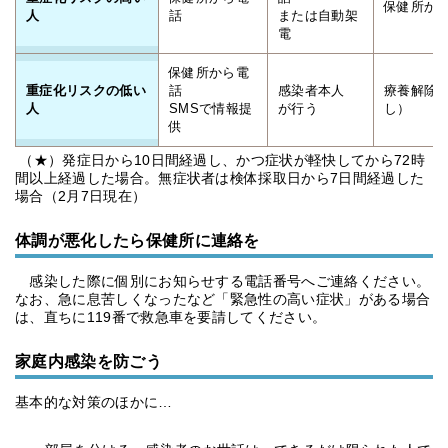
保健所か
人
話
または自動架
電
保健所から電
重症化リスクの低い
話
感染者本人
療養解除
人
SMSで情報提
が行う
し）
供
（★）発症日から10日間経過し、かつ症状が軽快してから72時
間以上経過した場合。無症状者は検体採取日から7日間経過した
場合（2月7日現在）
体調が悪化したら保健所に連絡を
感染した際に個別にお知らせする電話番号へご連絡ください。
なお、急に息苦しくなったなど「緊急性の高い症状」がある場合
は、直ちに119番で救急車を要請してください。
家庭内感染を防ごう
基本的な対策のほかに…