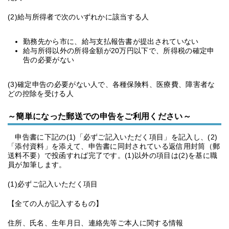
(2)給与所得者で次のいずれかに該当する人
勤務先から市に、給与支払報告書が提出されていない
給与所得以外の所得金額が20万円以下で、所得税の確定申
告の必要がない
(3)確定申告の必要がない人で、各種保険料、医療費、障害者な
どの控除を受ける人
～簡単になった郵送での申告をご利用ください～
申告書に下記の(1)「必ずご記入いただく項目」を記入し、(2)
「添付資料」を添えて、申告書に同封されている返信用封筒（郵
送料不要）で投函すれば完了です。(1)以外の項目は(2)を基に職
員が加筆します。
(1)必ずご記入いただく項目
【全ての人が記入するもの】
住所、氏名、生年月日、連絡先等ご本人に関する情報