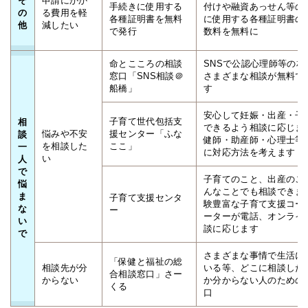
そ
申請にかか
手続きに使用する
付けや融資あっせん等の
の
る費用を軽
各種証明書を無料
に使用する各種証明書の
他
減したい
で発行
数料を無料に
命とこころの相談
SNSで公認心理師等の相
窓口「SNS相談＠
さまざまな相談が無料で
船橋」
す
安心して妊娠・出産・子
子育て世代包括支
相
できるよう相談に応じま
悩みや不安
援センター「ふな
談
健師・助産師・心理士等
を相談した
ここ」
一
に対応方法を考えます
い
人
で
子育てのこと、出産のこ
悩
んなことでも相談できま
ま
子育て支援センタ
験豊富な子育て支援コー
な
ー
ーターが電話、オンライ
い
談に応じます
で
さまざまな事情で生活に
「保健と福祉の総
相談先が分
いる等、どこに相談した
合相談窓口」さー
からない
か分からない人のための
くる
口