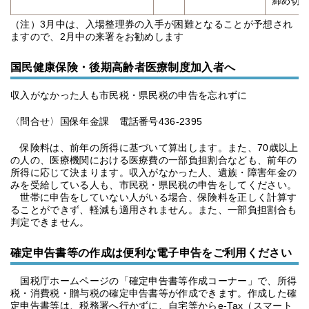
締め切
（注）3月中は、入場整理券の入手が困難となることが予想され
ますので、2月中の来署をお勧めします
国民健康保険・後期高齢者医療制度加入者へ
収入がなかった人も市民税・県民税の申告を忘れずに
〈問合せ〉国保年金課 電話番号436-2395
保険料は、前年の所得に基づいて算出します。また、70歳以上
の人の、医療機関における医療費の一部負担割合なども、前年の
所得に応じて決まります。収入がなかった人、遺族・障害年金の
みを受給している人も、市民税・県民税の申告をしてください。
世帯に申告をしていない人がいる場合、保険料を正しく計算す
ることができず、軽減も適用されません。また、一部負担割合も
判定できません。
確定申告書等の作成は便利な電子申告をご利用ください
国税庁ホームページの「確定申告書等作成コーナー」で、所得
税・消費税・贈与税の確定申告書等が作成できます。作成した確
定申告書等は、税務署へ行かずに、自宅等からe-Tax（スマート