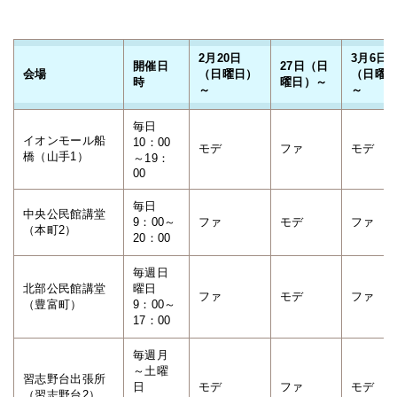
2月20日
3月6日
開催日
27日（日
会場
（日曜日）
（日曜
時
曜日）～
～
～
毎日
イオンモール船
10：00
モデ
ファ
モデ
橋（山手1）
～19：
00
毎日
中央公民館講堂
9：00～
ファ
モデ
ファ
（本町2）
20：00
毎週日
北部公民館講堂
曜日
ファ
モデ
ファ
（豊富町）
9：00～
17：00
毎週月
～土曜
習志野台出張所
日
モデ
ファ
モデ
（習志野台2）