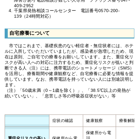
障害があり電話相談が難しい人専用 ファックス番号047-
409-2952
千葉県発熱相談コールセンター 電話番号0570-200-
139（24時間対応）
自宅療養について
市ではこれまで、基礎疾患のない軽症者・無症状者には、ホテ
ルに入所していただいていましたが、感染者が急増したため、現
在は原則、ご自宅での療養をお願いしています。また、重症化リ
スクが高い人への対応に注力するため、重症化リスクが低いと判
断できる人（注）には、携帯電話のショートメッセージ（SMS）
を活用し、療養期間や健康観察など、自宅療養に必要な情報を提
供しています。なお、携帯電話を持っていない人には別途説明し
ます。
（注）「50歳未満（0～1歳を除く）」、「38.5℃以上の発熱が
続いていない」、「息苦しさ等の呼吸器症状がない」等
症状の確認
健康観察
療養解除
保健所から電
重症化リスクの高い
保健所から電
話