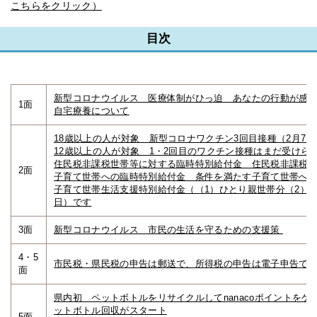
こちらをクリック）
目次
新型コロナウイルス 医療体制がひっ迫 あなたの行動が感
1面
自宅療養について
18歳以上の人が対象 新型コロナワクチン3回目接種（2月7
12歳以上の人が対象 1・2回目のワクチン接種はまだ受けら
住民税非課税世帯等に対する臨時特別給付金 住民税非課税世
2面
子育て世帯への臨時特別給付金 条件を満たす子育て世帯へ1
子育て世帯生活支援特別給付金（（1）ひとり親世帯分（2）そ
日）です
3面
新型コロナウイルス 市民の生活を守るための支援策
4・5
市民税・県民税の申告は郵送で、所得税の申告は電子申告で
面
県内初 ペットボトルをリサイクルしてnanacoポイントをゲ
ットボトル回収がスタート
5面