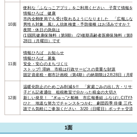
便利な「ふなっこアプリ」をご利用ください 子育て情報を
情報ひろば 健康
市内全郵便局でも受け取れるようになりました 「広報ふな
10面
男性も対象 風しん抗体検査・予防接種 はお済みですか？
夜間・休日の急病は
(1)国民健康保険料（第9期） (2)後期高齢者医療保険料（第8期
28日（月曜日）です
情報ひろば お知らせ
情報ひろば 募集
11面
安全・安心のまちづくり
ストップ! 滞納 市税は行政サービスの貴重な財源
固定資産税・都市計画税（第4期）の納期限は2月28日（月曜
温暖化防止のためごみ削減を!! 「家庭ごみの出し方・リサ
子ども記者通信 租税教室で分かった税金の大切さ
12面
新しい発見！ “ぎゅっ”と船橋 市広報番組 ふなばしCITYNE
ひと 地道な努力でチャンスをつかむ 劇団四季 俳優 三代川
誰でも気軽にご参加ください 3/20（日曜日）ボッチャ交流
1面