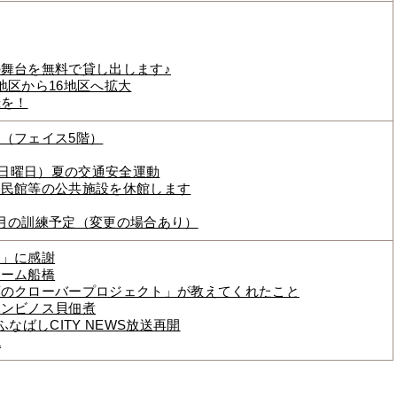
舞台を無料で貸し出します♪
地区から16地区へ拡大
録を！
（フェイス5階）
（日曜日）夏の交通安全運動
公民館等の公共施設を休館します
月の訓練予定（変更の場合あり）
援」に感謝
チーム船橋
葉のクローバープロジェクト」が教えてくれたこと
ホンビノス貝佃煮
なばしCITY NEWS放送再開
魂