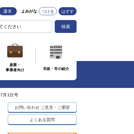
通常
つける
はずす
よみがな
検索
産業・
市政・市の紹介
事業者向け
7月1日号
お問い合わせ
ご意見・ご要望
よくある質問