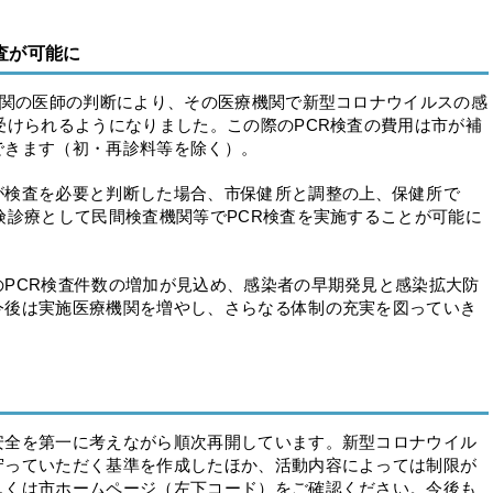
査が可能に
機関の医師の判断により、その医療機関で新型コロナウイルスの感
受けられるようになりました。この際のPCR検査の費用は市が補
できます（初・再診料等を除く）。
検査を必要と判断した場合、市保健所と調整の上、保健所で
険診療として民間検査機関等でPCR検査を実施することが可能に
PCR検査件数の増加が見込め、感染者の早期発見と感染拡大防
今後は実施医療機関を増やし、さらなる体制の充実を図っていき
全を第一に考えながら順次再開しています。新型コロナウイル
守っていただく基準を作成したほか、活動内容によっては制限が
しくは市ホームページ（左下コード）をご確認ください。今後も