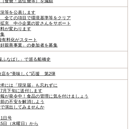
料（食費・居住費等）を減額
状況等を公表します
果 全ての項目で環境基準等をクリア
を拡充 中小企業の皆さんをサポート
用料が変わります
募集
ジ袋有料化がスタート
友好親善事業」の参加者を募集
広報ふなばし」で巡る船橋史
店を“美味しく”応援 第2弾
請求には「現況届」も忘れずに
7月下旬に送付します
意報が発令中！食品の管理に気を付けましょう
」前の不安を解消しよう
手で演出してみませんか
1日号
15日（水曜日）から