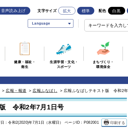
音声読み上げ
拡大
標準
白黒
文字サイズ
配色
Language
生涯学習・文化・
まちづくり・
健康・福祉・
スポーツ
環境保全
衛生
>
広報・報道
>
広報ふなばし
>
広報ふなばしテキスト版 令和2年
版 令和2年7月1日号
印刷する
日：令和2(2020)年7月1日（水曜日）
ページID：P082001