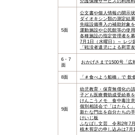
介護保険サービスの利用
公文書や個人情報の開示
ダイオキシン類の測定結
先端設備導入の補助対象
5面
運動施設や公民館等の使
各種施設の指定管理者を
7月1日（水曜日）～ レ
「戦没者遺児による慰霊
6・7
おかげさまで1500号「
面
8面
「＃食べよう船橋」で 飲食
幼児教育・保育無償化の
子ども医療費助成受給券を
けんこうメモ 食中毒注
個別相談会で「はたらく
9面
新たな門出を自分たちの
けいじ板
ふなばし文芸 令和2年7月
植木剪定の申し込みは7月