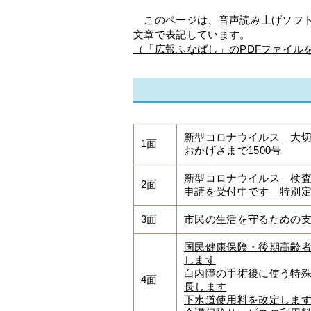
このページは、音声読み上げソフト
文章で表記しています。
（「広報ふなばし」のPDFファイル
新型コロナウイルス 大
1面
おかげさまで1500号
新型コロナウイルス 検
2面
申請を受付中です 特別
3面
市民の生活を守るための
国民健康保険・後期高齢者
します
白内障の手術後に使う特殊
4面
長します
下水道使用料を改定しま