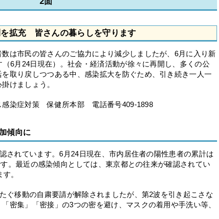
2面
制を拡充 皆さんの暮らしを守ります
者数は市民の皆さんのご協力により減少しましたが、6月に入り新
す（6月24日現在）。社会・経済活動が徐々に再開し、多くの公
活を取り戻しつつある中、感染拡大を防ぐため、引き続き一人一
心掛けましょう。
染症対策 保健所本部 電話番号409‐1898
加傾向に
認されています。6月24日現在、市内居住者の陽性患者の累計は
3人です。最近の感染傾向としては、東京都との往来が確認されてい
ます。
たぐ移動の自粛要請が解除されましたが、第2波を引き起こさな
」「密集」「密接」の3つの密を避け、マスクの着用や手洗い等、