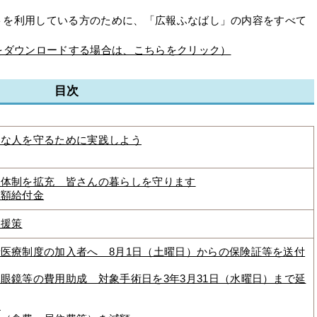
を利用している方のために、「広報ふなばし」の内容をすべて
をダウンロードする場合は、こちらをクリック）
目次
切な人を守るために実践しよう
査体制を拡充 皆さんの暮らしを守ります
定額給付金
支援策
医療制度の加入者へ 8月1日（土曜日）からの保険証等を送付
眼鏡等の費用助成 対象手術日を3年3月31日（水曜日）まで延
す