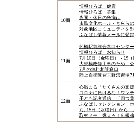
情報ひろば 健康
情報ひろば 募集
夜間・休日の急病は
10面
市民文化ホール・きららの
対象地区コミュニティを9
ふなばし情報メールに登
船橋駅前総合窓口センター
情報ひろば お知らせ
7月10日（金曜日）～19
11面
大規模改修工事のため 
7月の無料相談窓口
陸上自衛隊習志野演習場7
心温まる「たくさんの支
コロナに負けるな！ワン
子ども記者通信 「四つ
12面
ふなばしセレクション 
7月15日（水曜日）から ふ
取材メモ 燃えろ！広報