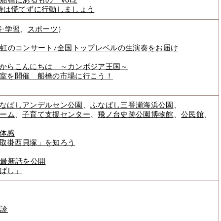
橋にあるもの Vol.2
時は慌てずに行動しましょう
養·学習
、
スポーツ
）
む虹のコンサート♪全国トップレベルの生演奏をお届け
からこんにちは ～カンボジア王国～
室を開催 船橋の市場に行こう！
なばしアンデルセン公園
、
ふなばし三番瀬海浜公園
、
ーム
、
子育て支援センター
、
飛ノ台史跡公園博物館
、
公民館
、
体感
取掛西貝塚」を知ろう
」最新話を公開
ばし」
検診