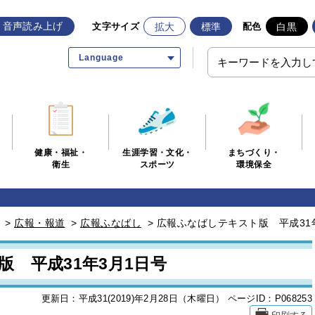
音声読み上げ
拡大
標準
白黒
文字サイズ
配色
Language
生涯学習・文化・
まちづくり・
健康・福祉・
スポーツ
環境保全
衛生
>
広報・報道
>
広報ふなばし
>
広報ふなばしテキスト版 平成31
 平成31年3月1日号
更新日：平成31(2019)年2月28日（木曜日）
ページID：P068253