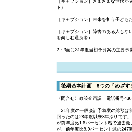
［キャプション］さまざまな世代が
ト）
［キャプション］未来を担う子ども
［キャプション］障害のある人もな
を楽しむ通所者）
2・3面に31年度当初予算案の主要
後期基本計画 6つの「めざす
〈問合せ〉政策企画課 電話番号436-2
31年度の一般会計予算案の総額は前年
回ったのは28年度以来3年ぶりです
が前年度比1.6パーセント増で過去最
が、前年度比8.9パーセント減の24