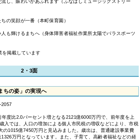
交流し、賑わいがあふれます（ふなばしミュージックストリー
たちの笑顔が一番（本町保育園）
い人も輝けるまちへ（身体障害者福祉作業所太陽でパラスポーツ
事業を掲載しています
2・3面
まちの姿」の実現へ
057
度比2.0パーセント増となる2121億6000万円で、前年度を上
。歳入では、人口の増加による個人市民税の増収などにより、市税
大の1015億7450万円と見込みました。歳出は、普通建設事業費
7億1326万円となっています。また、子育て、高齢者福祉などの経