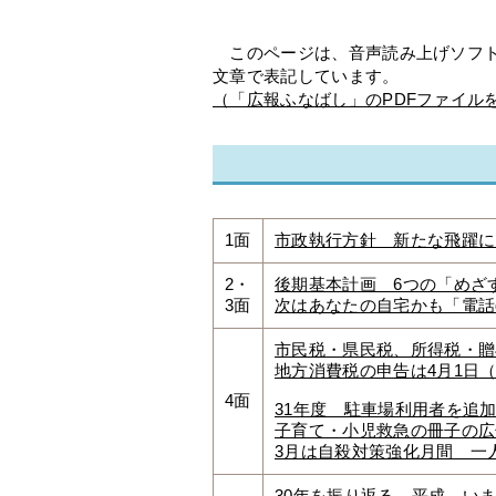
このページは、音声読み上げソフト
文章で表記しています。
（「広報ふなばし」のPDFファイル
1面
市政執行方針 新たな飛躍に
2・
後期基本計画 6つの「めざ
3面
次はあなたの自宅かも「電話
市民税・県民税、所得税・贈
地方消費税の申告は4月1日
4面
31年度 駐車場利用者を追
子育て・小児救急の冊子の
3月は自殺対策強化月間 一