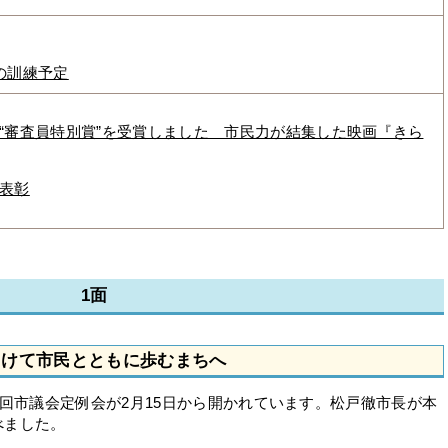
の訓練予定
“審査員特別賞”を受賞しました 市民力が結集した映画『きら
表彰
1面
向けて市民とともに歩むまちへ
回市議会定例会が2月15日から開かれています。松戸徹市長が本
べました。