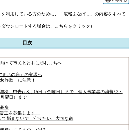
印刷する
を利用している方のために、「広報ふなばし」の内容をすべて
をダウンロードする場合は、こちらをクリック）
目次
向けて市民とともに歩むまちへ
すまちの姿」の実現へ
de詐欺」に注意！
与税 申告は3月15日（金曜日）まで 個人事業者の消費税・
（月曜日）まで
加募集
広告主を募集します
人で悩まないで 守りたい、大切な命