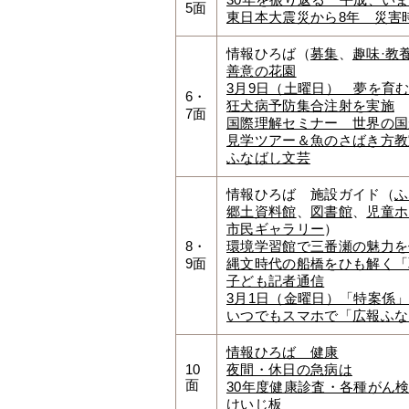
30年を振り返る 平成、いま船
5面
東日本大震災から8年 災害
情報ひろば（
募集
、
趣味·教
善意の花園
3月9日（土曜日） 夢を育
6・
狂犬病予防集合注射を実施
7面
国際理解セミナー 世界の国
見学ツアー＆魚のさばき方教
ふなばし文芸
情報ひろば 施設ガイド（
ふ
郷土資料館
、
図書館
、
児童ホ
市民ギャラリー
）
8・
環境学習館で三番瀬の魅力を
9面
縄文時代の船橋をひも解く「
子ども記者通信
3月1日（金曜日）「特案係
いつでもスマホで「広報ふな
情報ひろば 健康
10
夜間・休日の急病は
面
30年度健康診査・各種がん
けいじ板