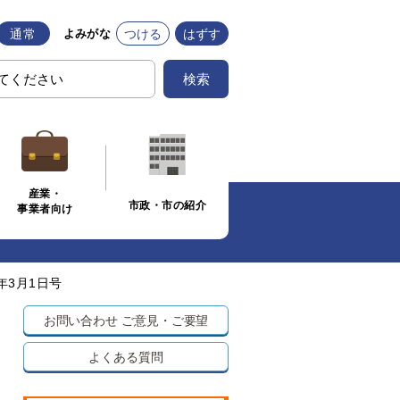
通常
つける
はずす
よみがな
検索
産業・
市政・市の紹介
事業者向け
年3月1日号
お問い合わせ
ご意見・ご要望
よくある質問