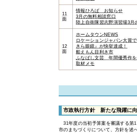
情報ひろば お知らせ
11
3月の無料相談窓口
面
陸上自衛隊習志野演習場3月
ホームタウンNEWS
ロケーションジャパン大賞で
12
きら眼鏡』が快挙達成！
面
船えもん目利き市
ふなばし文芸 年間優秀作を
取材メモ
市政執行方針 新たな飛躍に
31年度の当初予算案を審議する第1
市のまちづくりについて、方針を述