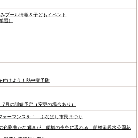
休みプール情報＆子どもイベント
 学習）
を付けよう！熱中症予防
 7月の訓練予定（変更の場合あり）
フォーマンスを！ ふなばし市民まつり
0発の色彩豊かな輝きが、船橋の夜空に現れる 船橋港親水公園花