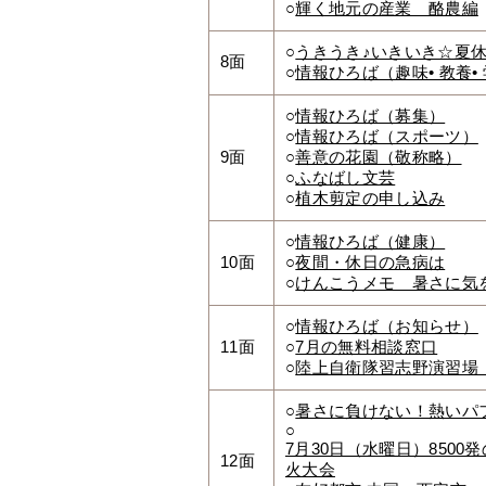
○
輝く地元の産業 酪農編
○
うきうき♪いきいき☆夏
8面
○
情報ひろば（趣味• 教養•
○
情報ひろば（募集）
○
情報ひろば（スポーツ）
9面
○
善意の花園（敬称略）
○
ふなばし文芸
○
植木剪定の申し込み
○
情報ひろば（健康）
10面
○
夜間・休日の急病は
○
けんこうメモ 暑さに気
○
情報ひろば（お知らせ）
11面
○
7月の無料相談窓口
○
陸上自衛隊習志野演習場
○
暑さに負けない！熱いパ
○
7月30日（水曜日）850
12面
火大会