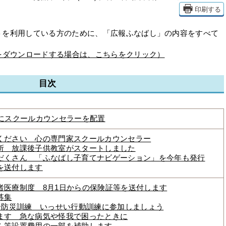
印刷する
を利用している方のために、「広報ふなばし」の内容をすべて
をダウンロードする場合は、こちらをクリック）
目次
校にスクールカウンセラーを配置
ください 心の専門家スクールカウンセラー
所 放課後子供教室がスタートしました
だくさん 「ふなばし子育てナビゲーション」を今年も発行
を送付します
者医療制度 8月1日からの保険証等を送付します
募集
総合防災訓練 いっせい行動訓練に参加しましょう
ます 急な病気や怪我で困ったときに