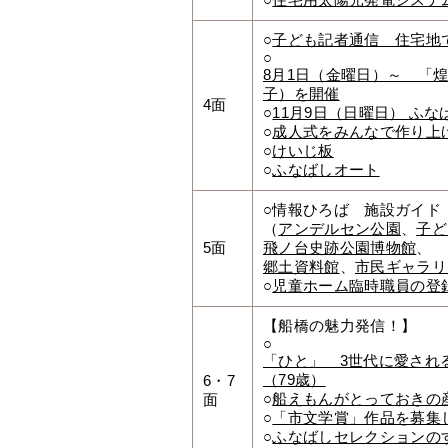
○
住宅用太陽光発電システ
○
子ども記者通信 住宅地
○
8月1日（金曜日）～ 「
子）を開催
4面
○
11月9日（日曜日） ふ
○
成人式をみんなで作り上
○
けいじ板
○
ふなばしオート
○情報ひろば 施設ガイド
（
アンデルセン公園
、
子ど
5面
飛ノ台史跡公園博物館
、
郷土資料館
、
市民ギャラリ
○
児童ホーム臨時職員の登
【船橋の魅力発信！】
○
「ひと」 3世代に愛され
（79歳）
6・7
○
船えもんがとっておきの
面
○
「市文学賞」作品を募集
○
ふなばしセレクションの