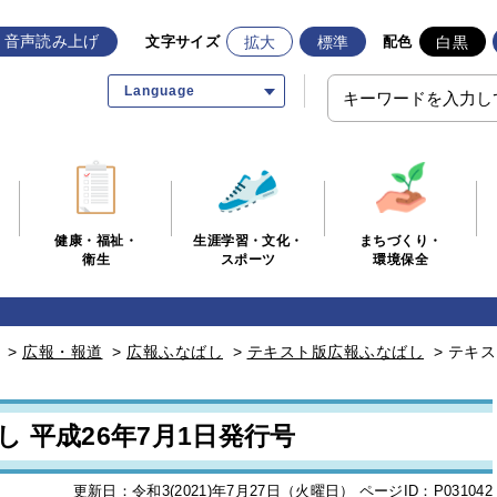
音声読み上げ
拡大
標準
白黒
文字サイズ
配色
Language
生涯学習・文化・
まちづくり・
健康・福祉・
スポーツ
環境保全
衛生
>
広報・報道
>
広報ふなばし
>
テキスト版広報ふなばし
>
テキス
 平成26年7月1日発行号
更新日：令和3(2021)年7月27日（火曜日）
ページID：P031042