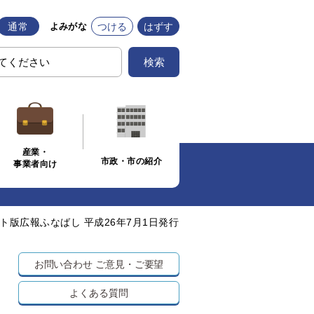
通常
つける
はずす
よみがな
検索
産業・
市政・市の紹介
事業者向け
ト版広報ふなばし 平成26年7月1日発行
お問い合わせ
ご意見・ご要望
よくある質問