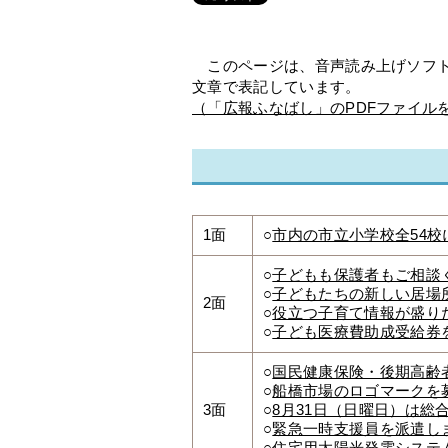
このページは、音声読み上げソフト
文章で表記しています。
（「広報ふなばし」のPDFファイル
1面
○
市内の市立小学校全54
○
子どもも保護者もご相談
○
子どもたちの新しい居場
2面
○
役立つ子育て情報が盛り
○
子ども医療費助成受給券
○
国民健康保険・後期高齢
○
船橋市場のロゴマークを
3面
○
8月31日（日曜日）は
○
緊急一時支援員を派遣し