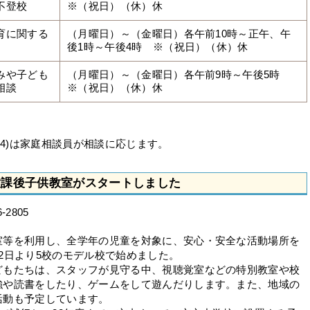
不登校
※（祝日）（休）休
育に関する
（月曜日）～（金曜日）各午前10時～正午、午
後1時～午後4時 ※（祝日）（休）休
みや子ども
（月曜日）～（金曜日）各午前9時～午後5時
相談
※（祝日）（休）休
者、(4)は家庭相談員が相談に応じます。
放課後子供教室がスタートしました
2805
等を利用し、全学年の児童を対象に、安心・安全な活動場所を
2日より5校のモデル校で始めました。
もたちは、スタッフが見守る中、視聴覚室などの特別教室や校
強や読書をしたり、ゲームをして遊んだりします。また、地域の
活動も予定しています。