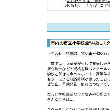
○
友好都市 中国・西安市
○
広報番組 ふなばしCITY
市内の市立小学校全54校にス
〈問合せ〉指導課 電話番号436-286
市では、児童が安心して充実した学
床心理士などの資格を持つスクール
学校と併せて全市立小・中・高等学校
セラーによる相談体制が整ったこと
然防止、早期発見、解決につなげて
楽しい学校生活だけど悩みや心配ご
そんなときは…
スクールカウンセラーの詳細は2面を