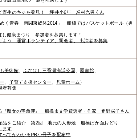
ム等設置費用の一部を補助します
で野生のキジを発見！ 坪井小6年 炭村光勇くん
煌めく青春 南関東総体2014」 船橋ではバスケットボール（男
なばし健康まつり 参加者を募集します！
げよう 運営ボランティア、司会者、 出演者を募集
も美術館
、
ふなばし三番瀬海浜公園
、
図書館
、
ー
、
子育て支援センター
、
児童ホーム
）
録者募集
る『魔女の宅急便』 船橋市文学賞選者・作家 角野栄子さん
産品をご紹介 第2回 地元の人形焼 船橋ばか面おどり
します
すべてがわかるPR小冊子を配布中